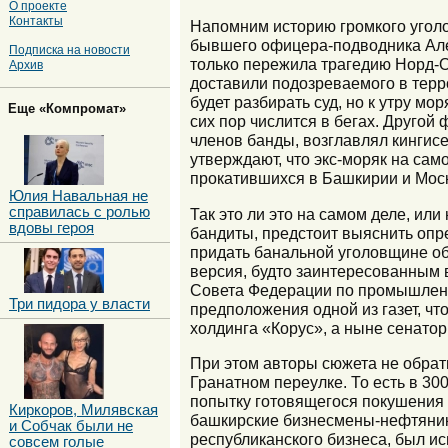
О проекте
Контакты
Напомним историю громкого уголо
бывшего офицера-подводника Алек
Подписка на новости
только пережила трагедию Норд-Ос
Архив
доставили подозреваемого в терр
будет разбирать суд, но к утру м
Еще «Компромат»
сих пор числится в бегах. Другой
членов банды, возглавлял кингисе
утверждают, что экс-моряк на сам
прокатившихся в Башкирии и Моск
Юлия Навальная не
справилась с ролью
Так это ли это на самом деле, ил
вдовы героя
бандиты, предстоит выяснить опр
придать банальной уголовщине о
версия, будто заинтересованным 
Совета Федерации по промышленн
Три пидора у власти
предположения одной из газет, ч
холдинга «Корус», а ныне сенатор
При этом авторы сюжета не обрат
Гранатном переулке. То есть в 30
попытку готовящегося покушения н
Киркоров, Милявская
башкирские бизнесмены-нефтяники.
и Собчак были не
республиканского бизнеса, был ис
совсем голые