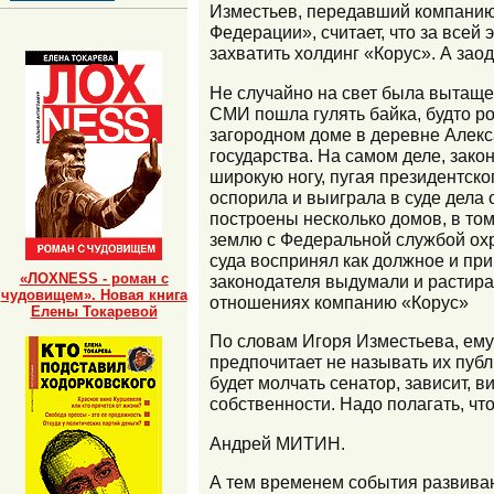
Изместьев, передавший компанию 
Федерации», считает, что за всей
захватить холдинг «Корус». А зао
Не случайно на свет была вытаще
СМИ пошла гулять байка, будто р
загородном доме в деревне Алекс
государства. На самом деле, зако
широкую ногу, пугая президентско
оспорила и выиграла в суде дела
построены несколько домов, в том
землю с Федеральной службой охра
суда воспринял как должное и пр
«ЛОХNESS - роман с
законодателя выдумали и растираж
чудовищем». Новая книга
отношениях компанию «Корус»
Елены Токаревой
По словам Игоря Изместьева, ему
предпочитает не называть их публи
будет молчать сенатор, зависит, 
собственности. Надо полагать, чт
Андрей МИТИН.
А тем временем события развивают