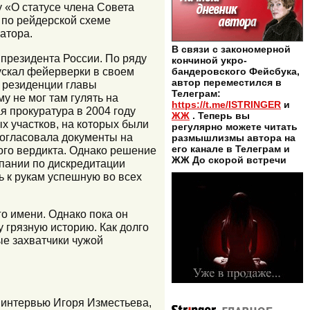
 «О статусе члена Совета
 по рейдерской схеме
атора.
В связи с закономерной
 президента России. По ряду
кончиной укро-
ускал фейерверки в своем
бандеровского Фейсбука,
автор переместился в
т резиденции главы
Телеграм:
у не мог там гулять на
https://t.me/ISTRINGER
и
я прокуратура в 2004 году
ЖЖ
. Теперь вы
х участков, на которых были
регулярно можете читать
 согласовала документы на
размышлизмы автора на
его канале в Телеграм и
кого вердикта. Однако решение
ЖЖ До скорой встречи
мпании по дискредитации
ь к рукам успешную во всех
о имени. Однако пока он
у грязную историю. Как долго
ые захватчики чужой
о интервью Игоря Изместьева,