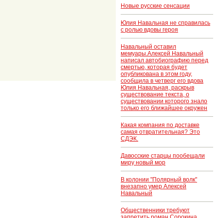
Новые русские сенсации
Юлия Навальная не справилась
с ролью вдовы героя
Навальный оставил
мемуары.Алексей Навальный
написал автобиографию перед
смертью, которая будет
опубликована в этом году,
сообщила в четверг его вдова
Юлия Навальная, раскрыв
существование текста, о
существовании которого знало
только его ближайшее окружен
Какая компания по доставке
самая отвратительная? Это
СДЭК.
Давосские старцы пообещали
миру новый мор
В колонии "Полярный волк"
внезапно умер Алексей
Навальный
Общественники требуют
запретить роман Сорокина