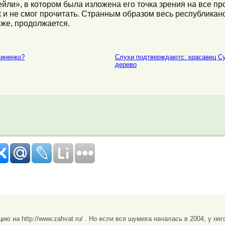
йли», в котором была изложена его точка зрения на все пр
к и не смог прочитать. Странным образом весь республикан
оже, продолжается.
виненко?
Слухи подтверждаютс: красавец С
дерево
ю на http://www.zahvat.ru/ . Но если вся шумиха началась в 2004, у нег