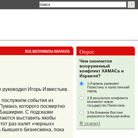
Опрос
все материалы раздела
Чем окончится
вооруженный
конфликт ХАМАСа и
Израиля?
1.Израиль размажет
Палестину и палестинский
е руководил Игорь Изместьев.
народ
2.В результате конфликта
, послужили события из
возникнет новое
 Пуманэ, которого посмертно
государство Палестина
 Башкирии. С подсказки
3.На Ближнем Востоке
разразится большая война
ытаются выставить якобы
тот раз налет «черных»
 бывшего бизнесмена, пока