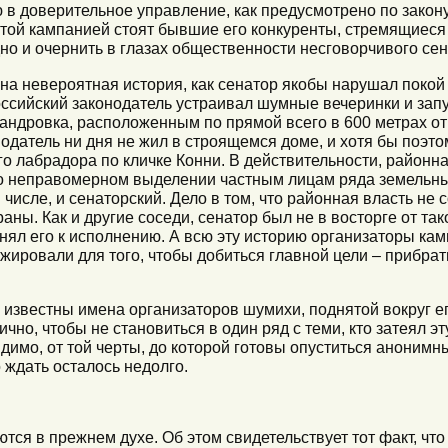
в доверительное управление, как предусмотрено по закону
 этой кампанией стоят бывшие его конкуренты, стремящиеся
дно и очернить в глазах общественности несговорчивого сен
на невероятная история, как сенатор якобы нарушал покой
оссийский законодатель устраивал шумные вечеринки и зап
андровка, расположенным по прямой всего в 600 метрах о
нодатель ни дня не жил в строящемся доме, и хотя бы поэтом
го лабрадора по кличке Конни. В действительности, районна
 о неправомерном выделении частным лицам ряда земельны
 числе, и сенаторский. Дело в том, что районная власть не
ны. Как и другие соседи, сенатор был не в восторге от та
инял его к исполнению. А всю эту историю организаторы ка
ировали для того, чтобы добиться главной цели – прибрат
 известны имена организаторов шумихи, поднятой вокруг ег
чно, чтобы не становиться в один ряд с теми, кто затеял эт
видимо, от той черты, до которой готовы опуститься анонимн
о ждать осталось недолго.
ся в прежнем духе. Об этом свидетельствует тот факт, чт