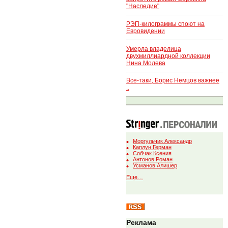
"Наследие"
РЭП-килограммы споют на
Евровидении
Умерла владелица
двухмиллиардной коллекции
Нина Молева
Все-таки, Борис Немцов важнее
..
Моргульчик Александр
Каплун Герман
Собчак Ксения
Антонов Роман
Усманов Алишер
Еще…
Реклама