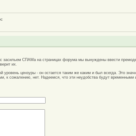
ес
 с засильем СПАМа на страницах форума мы вынуждены ввести премоде
верит их.
вый уровень цензуры - он остается таким же каким и был всегда. Это зн
ми, к сожалению, нет. Надеемся, что эти неудобства будут временными 