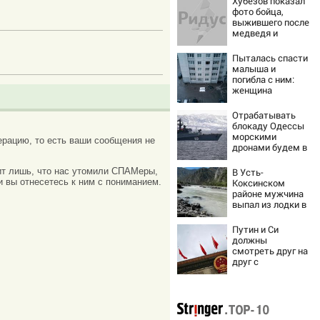
Хубезов показал
фото бойца,
выжившего после
медведя и
молнии
Пыталась спасти
малыша и
погибла с ним:
женщина
разбилась
насмерть на
Отрабатывать
глазах у детей
блокаду Одессы
06/08/2026 –
морскими
рацию, то есть ваши сообщения не
Новости
дронами будем в
Заполярье? А еще
дальше
ачит лишь, что нас утомили СПАМеры,
В Усть-
забраться
и вы отнесетесь к ним с пониманием.
Коксинском
адмиралы не
районе мужчина
пробовали?
выпал из лодки в
Катунь и пропал
Путин и Си
должны
смотреть друг на
друг с
подозрением:
Зеленский
поставил задачу
своим
дипломатам