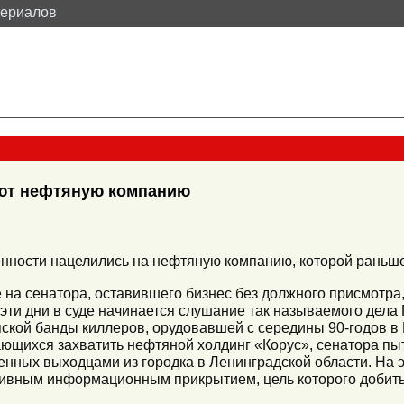
териалов
ают нефтяную компанию
енности нацелились на нефтяную компанию, которой раньш
на сенатора, оставившего бизнес без должного присмотра
эти дни в суде начинается слушание так называемого дела
пской банды киллеров, орудовавшей с середины 90-годов в
тающихся захватить нефтяной холдинг «Корус», сенатора п
енных выходцами из городка в Ленинградской области. На э
сивным информационным прикрытием, цель которого добить