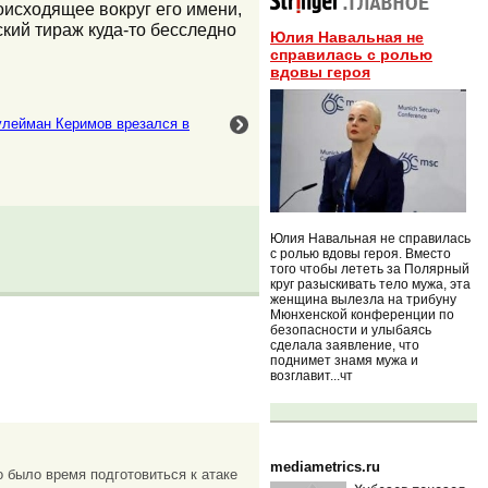
оисходящее вокруг его имени,
ский тираж куда-то бесследно
Юлия Навальная не
справилась с ролью
вдовы героя
улейман Керимов врезался в
Юлия Навальная не справилась
с ролью вдовы героя. Вместо
того чтобы лететь за Полярный
круг разыскивать тело мужа, эта
женщина вылезла на трибуну
Мюнхенской конференции по
безопасности и улыбаясь
сделала заявление, что
поднимет знамя мужа и
возглавит...чт
mediametrics.ru
о было время подготовиться к атаке