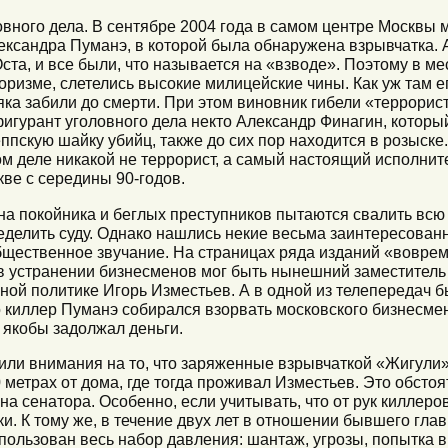
вного дела. В сентябре 2004 года в самом центре Москвы
сандра Пуманэ, в которой была обнаружена взрывчатка. А
та, и все были, что называется на «взводе». Поэтому в ме
оризме, слетелись высокие милицейские чины. Как уж там е
оряка забили до смерти. При этом виновник гибели «террорис
 фигурант уголовного дела некто Александр Финагин, кото
ппскую шайку убийц, также до сих пор находится в розыск
ом деле никакой не террорист, а самый настоящий исполнит
ве с середины 90-годов.
и на покойника и беглых преступников пытаются свалить вс
еделить суду. Однако нашлись некие весьма заинтересован
бщественное звучание. На страницах ряда изданий «вовре
в устранении бизнесменов мог быть нынешний заместитель
ой политике Игорь Изместьев. А в одной из телепередач 
то киллер Пуманэ собирался взорвать московского бизнесме
 якобы задолжал деньги.
или внимания на то, что заряженные взрывчаткой «Жигули
0 метрах от дома, где тогда проживал Изместьев. Это обсто
а сенатора. Особенно, если учитывать, что от рук киллеро
 К тому же, в течение двух лет в отношении бывшего глав
пользован весь набор давления: шантаж, угрозы, попытка 