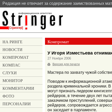
Pедакция не отвечает за содержание заимствованных ма
Компромат
НА РИНГЕ
НОВОСТИ
У Игоря Изместьева отним
КОМПРОМАТ
27 Ноября 2006
КОМПАС
Версия для печати
СЛУХИ
Мастера по захвату чужой собств
МОНИТОР
Поводом к информационной атаке 
раздела криминальной хроники. В 
КОММЕНТАРИИ
могут признать лидером кингисеп
рейдеров, в течение двух лет пы
ФОТО
заказчиком преступлений, соверш
ПЕРСОНАЛИИ
рейдеров, сопровождается агрес
он заседает в парламенте.