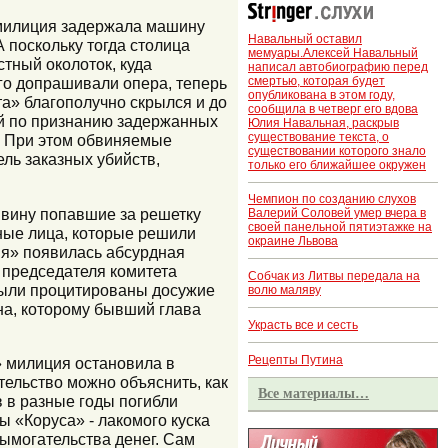
 милиция задержала машину
Навальный оставил
 поскольку тогда столица
мемуары.Алексей Навальный
стный околоток, куда
написал автобиографию перед
смертью, которая будет
го допрашивали опера, теперь
опубликована в этом году,
та» благополучно скрылся и до
сообщила в четверг его вдова
рый по признанию задержанных
Юлия Навальная, раскрыв
существование текста, о
е. При этом обвиняемые
существовании которого знало
ель заказных убийств,
только его ближайшее окружен
Чемпион по созданию слухов
ю вину попавшие за решетку
Валерий Соловей умер вчера в
своей панельной пятиэтажке на
ные лица, которые решили
окраине Львова
мя» появилась абсурдная
 председателя комитета
Собчак из Литвы передала на
были процитированы досужие
волю маляву
на, которому бывший глава
Украсть все и сесть
Рецепты Путина
» милиция остановила в
ятельство можно объяснить, как
Все материалы…
в в разные годы погибли
ы «Коруса» - лакомого куска
вымогательства денег. Сам