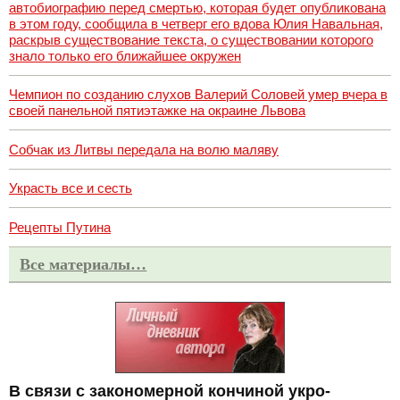
автобиографию перед смертью, которая будет опубликована
в этом году, сообщила в четверг его вдова Юлия Навальная,
раскрыв существование текста, о существовании которого
знало только его ближайшее окружен
Чемпион по созданию слухов Валерий Соловей умер вчера в
своей панельной пятиэтажке на окраине Львова
Собчак из Литвы передала на волю маляву
Украсть все и сесть
Рецепты Путина
Все материалы…
В связи с закономерной кончиной укро-