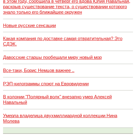
в этом году, сообщила в четверг его вдова Юлия Навальная,
раскрыв существование текста, о существовании которого
знало только его ближайшее окружен
Новые русские сенсации
Какая компания по доставке самая отвратительная? Это
СДЭК.
Давосские старцы пообещали миру новый мор
Все-таки, Борис Немцов важнее ..
РЭП-килограммы споют на Евровидении
В колонии "Полярный волк" внезапно умер Алексей
Навальный
Умерла владелица двухмиллиардной коллекции Нина
Молева