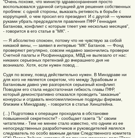
"Очень похоже, что министр здравоохранения просто
воспользовался удачной ситуацией для решения собственных
проблем: с одной стороны, выказать ретивость в борьбе с
коррупцией, о чем просил его президент. И с другой — чужими
руками убрать председателя правления ПФР Геннадия
Батанова, конфликт с которым тлеет уже несколько месяцев",
- говорится в его статье в "МК". -
— Я абсолютно спокоен, потому что не чувствую за собой
никакой вины, — заявил в интервью “МК” Батанов. — Фонд
проверяют регулярно, совсем недавно закончились проверки
Счетной палаты и Росфиннадзора, МВД не вылезало от нас:
никаких серьезных претензий до вчерашнего дня не
возникало. Хотя, если нужен повод…
Судя по всему, повод действительно нужен. В Минздраве ни
для кого не является секретом, что между Зурабовым и
Батановым давно уже разгорелся серьезный конфликт.
Поводом его стала недостаточная гибкость главы ПФР,
который демонстративно отказался проводить “заказные”
конкурсы и отдавать многомиллионные подряды фирмам,
близким к Минздраву, - говорится в статье Хинштейна.
{...} Подготовка к операции проходила в обстановке
повышенной секретности? - сообщает газета "Ъ" своим
читателям.- Тем не менее стало известно, что одним из ее
непосредственных разработчиков и руководителей являлся
следователь по особо важным делам Следственного комитета