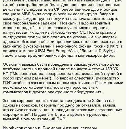
(СК) Павел Зайцев, известный по так называемому делу "Трех
китов" о контрабанде мебели. Для проведения следственных
действий из следователей СК, оперативников ДЭБ и бойцов
спецназа МВД были сформированы десять групп. Вчера в
семь утра каждая группа получила в запечатанном конверте
свое персональное задание. "Поехали. Надо наводить в
стране порядок" – так, по словам участников операции,
напутствовал их один из руководителей СК. После краткого
инструктажа группы разъехались по указанным в конвертах
адресам. Выемки и обыски проводились в течение всего дня в
кабинетах руководителей Пенсионного фонда России (ПФР), в
офисах компаний IBM East Europe/Asia, "Ланит" и R-Style, а
также в квартирах чиновников фонда и менеджеров фирм.
Обыски и выемки были проведены в рамках уголовного дела,
возбужденного на прошлой неделе по части 4 статьи 159 УК
РФ ("Мошенничество, совершенное организованной группой в
особо крупном размере"). По версии следствия, руководство
ПФР якобы по завышенным ценам заключило с IT-компаниями
несколько соглашений на поставку персональных
компьютеров и другого электронного оборудования.
Звонок корреспондента Ъ застал следователя Зайцева на
одном из обысков. Говорить про дело он отказался, заявив,
что сейчас сильно занят, "проводит неотложные следственные
мероприятия". По данным Ъ, в это время он руководил
выемкой в одном из зданий ПФР.
Из офисов фонда и IT-компаний изъяли серверы,