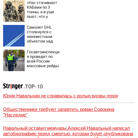
новости о боевых
«Нас стачивают
действиях
КАБами по 3
тонны, а в уши
льют, что у
русских «нет
резервов»
Самолет DHL
столкнулся с
неизвестным
объектом над
Лейпцигом -
Новости на
Госавтоинспекци
Вести.ru
я проведет по
всей России
массовые рейды
с 10 августа
Юлия Навальная не справилась с ролью вдовы героя
Общественники требуют запретить роман Сорокина
"Наследие"
Навальный оставил мемуары.Алексей Навальный написал
автобиографию перед смертью, которая будет опубликована