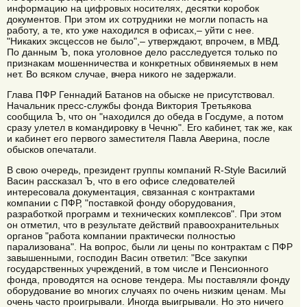
информацию на цифровых носителях, десятки коробок
документов. При этом их сотрудники не могли попасть на
работу, а те, кто уже находился в офисах,– уйти с нее.
"Никаких эксцессов не было",– утверждают, впрочем, в МВД.
По данным Ъ, пока уголовное дело расследуется только по
признакам мошенничества и конкретных обвиняемых в нем
нет. Во всяком случае, вчера никого не задержали.
Глава ПФР Геннадий Батанов на обыске не присутствовал.
Начальник пресс-службы фонда Виктория Третьякова
сообщила Ъ, что он "находился до обеда в Госдуме, а потом
сразу улетел в командировку в Чечню". Его кабинет, так же, как
и кабинет его первого заместителя Павла Аверина, после
обысков опечатали.
В свою очередь, президент группы компаний R-Style Василий
Васин рассказал Ъ, что в его офисе следователей
интересовала документация, связанная с контрактами
компании с ПФР, "поставкой фонду оборудования,
разработкой программ и технических комплексов". При этом
он отметил, что в результате действий правоохранительных
органов "работа компании практически полностью
парализована". На вопрос, были ли цены по контрактам с ПФР
завышенными, господин Васин ответил: "Все закупки
государственных учреждений, в том числе и Пенсионного
фонда, проводятся на основе тендера. Мы поставляли фонду
оборудование во многих случаях по очень низким ценам. Мы
очень часто проигрывали. Иногда выигрывали. Но это ничего