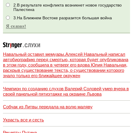
2.В результате конфликта возникнет новое государство
Палестина
3.На Ближнем Востоке разразится большая война
Навальный оставил мемуары.Алексей Навальный написал
автобиографию перед смертью, которая будет опубликована
в этом году, сообщила в четверг его вдова Юлия Навальная,
раскрыв существование текста, о существовании которого
знало только его ближайшее окружен
Чемпион по созданию слухов Валерий Соловей умер вчера в
своей панельной пятиэтажке на окраине Львова
Собчак из Литвы передала на волю маляву
Украсть все и сесть
Рецепты Путина