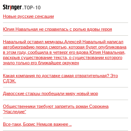
новости. Новости
Новые русские сенсации
Юлия Навальная не справилась с ролью вдовы героя
Навальный оставил мемуары.Алексей Навальный написал
автобиографию перед смертью, которая будет опубликована
в этом году, сообщила в четверг его вдова Юлия Навальная,
раскрыв существование текста, о существовании которого
знало только его ближайшее окружен
Какая компания по доставке самая отвратительная? Это
СДЭК.
Давосские старцы пообещали миру новый мор
Общественники требуют запретить роман Сорокина
"Наследие"
Все-таки, Борис Немцов важнее ..