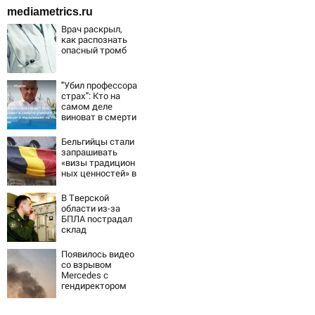
mediametrics.ru
Врач раскрыл,
как распознать
опасный тромб
"Убил профессора
страх": Кто на
самом деле
виноват в смерти
ученого Зезина,
остановившего
Бельгийцы стали
мальчишек на
запрашивать
поле с горохом
«визы традицион
ных ценностей» в
посольстве РФ
В Тверской
области из-за
БПЛА пострадал
склад
Вайлдберриз и
постройки в СНТ
Появилось видео
– Новости Твери
со взрывом
и городов
Mercedes с
Тверской области
гендиректором
сегодня -
«Уралдронзавода
Afanasy.biz –
» на Урале
Тверские