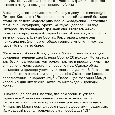
попутал жену Антона Табакова - Настю Чухрай, и этот роман
вышел в люди и стал достоянием публики.
А нынче вдовец присмотрел себе юную деву, проживающую в
Питере. Как пишет "Экспресс-газета", новой пассией банкира
стала 28-летняя модельерша Алена Ахмадулина (настоящая
фамилия - Асфирова), уроженка глухой деревеньки под
Питером. До последнего времени она являлась женой
питерского продюсера Аркадия Волка. И опять в дело пошла
вечная подруга Ксения Собчак. Как старая дуэнья она
прикрыла влюбленных от общественного мнения и желтых
газет. Но не тут-то было.
"Вместе на публике Ахмадулина и Мамут появились на дне
рождения телеведущей Ксении Собчак 20 ноября. Фотографы
там были под жестким контролем, так что в прессу снимки, где
они запечатлены вместе, не просочились. Однако об их
совместном приходе упомянули многие издания. Забавно, что
после банкета в элитном заведении «Le Club» гости Ксюши
переместились в караоке-клуб «Силла», где господин Мамут
исполнил для них песню Вахтанга Кикабидзе «Проводы
любви».
В настоящее время известно, что влюбленные улетели
отдыхать в Италию на личном самолете олигарха. В
частности, они посетили один из центров мировой моды -
Милан, где Мамут осыпал свою подругу дорогими подарками.
Их медовый месяц продолжается", - сообщает "ЭГ"