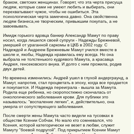
браком, светских женщинах. Говорят, что эта черта присуща
людям, которые сами не умеют любить и выбирать, они
перехватывают чужое, чтобы не ошибиться. Эта
психологическая черта замечена давно. Она свойственна
людям бизнеса,не творческим, привыкшим покупать, а не
завоевывать.
Имидж горького вдовца банкир Александр Мамут по праву
носил, когда лишился своей супруги - Надежды Брежневой,
умершей от ураганной саркомы в ЦКБ в 2002 году. С
Надеждой и Андреем Брежневым Мамут учился вместе в
школе и, якобы, Надежда нравилась ему всегда. Но она
выбрала не толстенького кудрявого Мамута, а красавца
Андрея, генсековского внука. И долго с ним прожила, родив
двух детей.
Но времена изменились: Андрей ушел в глухой андерграунд, а
Мамут, напротив, стал процветать в эпоху, когда все продается
и покупается. И Надежда переиграла - вышла за Мамута.
Родила еще ребенка, но скоропостижно скончалась от
онкологического заболевания крови. Для публики это
называлось: "воспаление легких", и, действительно, она
умерла от сопутствующего заболевания.
После смерти жены Мамута часто видели на тусовках в
обществе Ксении Собчак. Но мало кто сомневался, что
Ксения, которой категорически не везет в любви, служит
Мамуту "боевой подругой". Под прикрытием Ксении Мамут