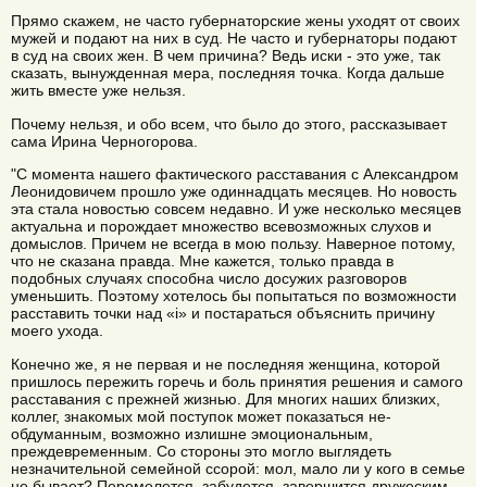
Прямо скажем, не часто губернаторские жены уходят от своих
мужей и подают на них в суд. Не часто и губернаторы подают
в суд на своих жен. В чем причина? Ведь иски - это уже, так
сказать, вынужденная мера, последняя точка. Когда дальше
жить вместе уже нельзя.
Почему нельзя, и обо всем, что было до этого, рассказывает
сама Ирина Черногорова.
"С момента нашего фактического расставания с Александром
Леонидовичем прошло уже одиннадцать месяцев. Но новость
эта стала новостью совсем недавно. И уже несколько месяцев
актуальна и порождает множество всевозможных слухов и
домыслов. Причем не всегда в мою пользу. Наверное потому,
что не сказана правда. Мне кажется, только правда в
подобных случаях способна число досужих разговоров
уменьшить. Поэтому хотелось бы попытаться по возможности
расставить точки над «i» и постараться объяснить причину
моего ухода.
Конечно же, я не первая и не последняя женщина, которой
пришлось пережить горечь и боль принятия решения и самого
расставания с прежней жизнью. Для многих наших близких,
коллег, знакомых мой поступок может показаться не-
обдуманным, возможно излишне эмоциональным,
преждевременным. Со стороны это могло выглядеть
незначительной семейной ссорой: мол, мало ли у кого в семье
не бывает? Перемелется, забудется, завершится дружеским