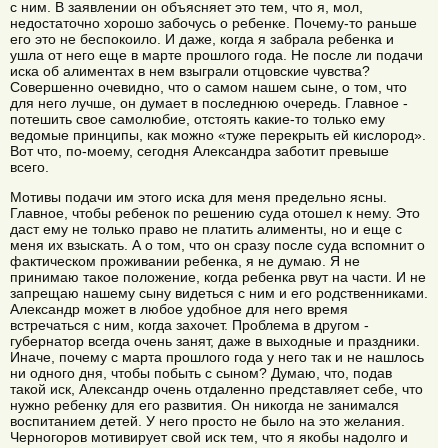
с ним. В заявлении он объясняет это тем, что я, мол,
недостаточно хорошо забочусь о ребенке. Почему-то раньше
его это не беспокоило. И даже, когда я забрала ребенка и
ушла от него еще в марте прошлого года. Не после ли подачи
иска об алиментах в нем взыграли отцовские чувства?
Совершенно очевидно, что о самом нашем сыне, о том, что
для него лучше, он думает в последнюю очередь. Главное -
потешить свое самолюбие, отстоять какие-то только ему
ведомые принципы, как можно «туже перекрыть ей кислород».
Вот что, по-моему, сегодня Александра заботит превыше
всего.
Мотивы подачи им этого иска для меня предельно ясны.
Главное, чтобы ребенок по решению суда отошел к нему. Это
даст ему не только право не платить алименты, но и еще с
меня их взыскать. А о том, что он сразу после суда вспомнит о
фактическом проживании ребенка, я не думаю. Я не
принимаю такое положение, когда ребенка рвут на части. И не
запрещаю нашему сыну видеться с ним и его родственниками.
Александр может в любое удобное для него время
встречаться с ним, когда захочет. Проблема в другом -
губернатор всегда очень занят, даже в выходные и праздники.
Иначе, почему с марта прошлого года у него так и не нашлось
ни одного дня, чтобы побыть с сыном? Думаю, что, подав
такой иск, Александр очень отдаленно представляет себе, что
нужно ребенку для его развития. Он никогда не занимался
воспитанием детей. У него просто не было на это желания.
Черногоров мотивирует свой иск тем, что я якобы надолго и