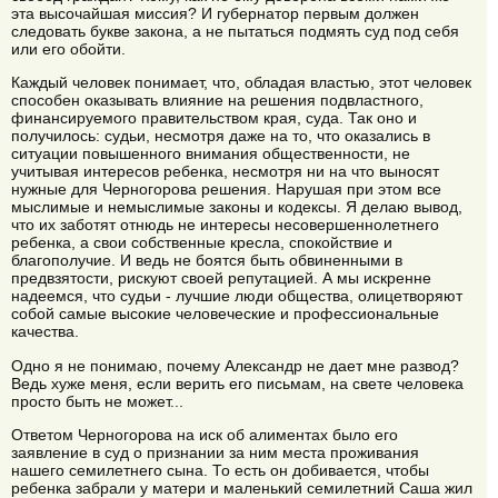
эта высочайшая миссия? И губернатор первым должен
следовать букве закона, а не пытаться подмять суд под себя
или его обойти.
Каждый человек понимает, что, обладая властью, этот человек
способен оказывать влияние на решения подвластного,
финансируемого правительством края, суда. Так оно и
получилось: судьи, несмотря даже на то, что оказались в
ситуации повышенного внимания общественности, не
учитывая интересов ребенка, несмотря ни на что выносят
нужные для Черногорова решения. Нарушая при этом все
мыслимые и немыслимые законы и кодексы. Я делаю вывод,
что их заботят отнюдь не интересы несовершеннолетнего
ребенка, а свои собственные кресла, спокойствие и
благополучие. И ведь не боятся быть обвиненными в
предвзятости, рискуют своей репутацией. А мы искренне
надеемся, что судьи - лучшие люди общества, олицетворяют
собой самые высокие человеческие и профессиональные
качества.
Одно я не понимаю, почему Александр не дает мне развод?
Ведь хуже меня, если верить его письмам, на свете человека
просто быть не может...
Ответом Черногорова на иск об алиментах было его
заявление в суд о признании за ним места проживания
нашего семилетнего сына. То есть он добивается, чтобы
ребенка забрали у матери и маленький семилетний Саша жил