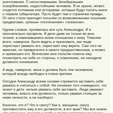
уничтожения. С непостижимыми, безобразными
оскорблениями, недостойными человека. Я их храню, может,
сгодятся потомкам или историкам, которые будут писать книги
о первом губернаторе. Пусть будет там и страничка правды.
От него стали приходит посылки со всевозможными пошлыми
предметами, грязные «поэтические» «эсемэски».
Одним словом, проявилась вся суть Александра. И я
окончательно прозрела. И дело даже не только во мне,
точнее, в изменившемся моем отношении к нему. Тяжелее
всего, наверное, было видеть и признавать, как люди
перестают уважать его, перестают ему верить. Сам того не
замечая, он превратился в своего предшественника, а может,
и превзошел его. Всяческие мои попытки помочь ему
посмотреть на себя со стороны, к сожалению, не находили
должного понимания.
А ведь, наверное, жена и должна быть тем человеком,
который всегда свободен в плане критики.
Сегодня Александр всеми силами стремится заставить себя
уважать и считаться с собой. Не понимая того очевидного, что
знают и дети: нельзя уважать себя заставить. Люди уважают
человека, власть или должность, только уважая стоящие за
ними личности, а не наоборот.
Конечно, кто я? Что я смогу? Как я, женщина, смогу
противостоять ему в его должности, в его крае? Мы все знаем,