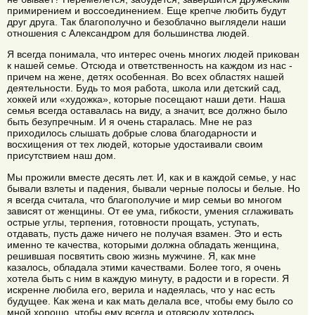
примирением и воссоединением. Еще крепче любить будут
друг друга. Так благополучно и безоблачно выглядели наши
отношения с Александром для большинства людей.
Я всегда понимала, что интерес очень многих людей прикован
к нашей семье. Отсюда и ответственность на каждом из нас -
причем на жене, детях особенная. Во всех областях нашей
деятельности. Будь то моя работа, школа или детский сад,
хоккей или «художка», которые посещают наши дети. Наша
семья всегда оставалась на виду, а значит, все должно было
быть безупречным. И я очень старалась. Мне не раз
приходилось слышать добрые слова благодарности и
восхищения от тех людей, которые удостаивали своим
присутствием наш дом.
Мы прожили вместе десять лет. И, как и в каждой семье, у нас
бывали взлеты и падения, бывали черные полосы и белые. Но
я всегда считала, что благополучие и мир семьи во многом
зависят от женщины. От ее ума, гибкости, умения сглаживать
острые углы, терпения, готовности прощать, уступать,
отдавать, пусть даже ничего не получая взамен. Это и есть
именно те качества, которыми должна обладать женщина,
решившая посвятить свою жизнь мужчине. Я, как мне
казалось, обладала этими качествами. Более того, я очень
хотела быть с ним в каждую минуту, в радости и в горести. Я
искренне любила его, верила и надеялась, что у нас есть
будущее. Как жена и как мать делала все, чтобы ему было со
мной хорошо, чтобы ему всегда и отовсюду хотелось