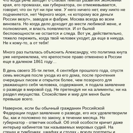
что когда речь заходит о слабых темпах развития экономики
края, его промахах, как губернатора, он отмежевывается,
говорит, что он тут ни при чем. У него ничего нет, ему никто не
подчиняется, нет Черного моря, «к которому все деньги
России везут», заводов и фабрик. Москва всегда во всем
виновата. Но когда дело доходит до мести любимой жене, и
полномочия, и власть появляются. И от былой
беспомощности не остается и следа. Вот уж, действительно,
тяжело пережить, когда твой человек уходит, да еще в никуда.
Не к кому-то, а от тебя!
Много раз пыталась объяснить Александру, что политика кнута
уже неприемлема, что крепостное право отменено в России
еще в далеком 1861 году…
В день своего 35-ти летия, 4 сентября прошлого года, спустя
семь месяцев после ухода из его дома, после прочтения
очередных писем и открыток более, чем позорного для
уважающего себя человека, содержания, я подала заявление
о разводе в мировой суд. Не претендуя ни на алименты, ни на
раздел имущества. Спокойствие и мир для меня были
превыше всего.
Наверное, если бы обычный гражданин Российской
Федерации подал заявление о разводе, его иск удовлетворили
бы, как и положено по закону, в течении месяца. Но
губернатор - ответчик особый. Об этой особости кричит даже
интерьер кабинетов так называемых мировых судей. На
стенах и тумбочках, шкафах и столах - всюду портреты и