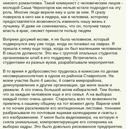
некоего романтизма. Такой коммунист с человеческим лицом -
молодой Саша Черногоров как нельзя кстати подходил на эту
роль. Многие люди верили ему и шли за ним. Я сразу
поверила в него как в лидера, как в человека, которому
предоставляется возможность изменить нашу жизнь к
лучшему. И даже не сомневалась, что он, получив такую
власть в крае, сможет принести пользу людям.
Вопреки досужей молве, я не была человеком, который
подвернулся ему уже тогда, когда он почивал на лаврах. Я
пришла к нему еще тогда, когда он был маленьким человеком.
В смысле должности. Это мы с группой опальных студентов
организовали штаб в его поддержку. Встречались со
студентами из разных вузов, разрабатывали мероприятия.
В то время я добросовестно трудилась в комиссии по делам
несовершеннолетних в одном из районов Ставрополя. На
моем участке было 4 школы, 4 совета микрорайона,
домоуправление и другие организации, где меня знали и
уважали. А это очень большой актив избирателей. Тем более,
что за каждым человеком еще и его семья. А на выборах
каждый голос очень ценен. Старалась всех по возможности
привлечь к нашему общему на тот момент делу. Варили клей
и по ночам расклеивали его агитационные листовки, тоннами
разбрасывали по почтовым ящикам календарики и газеты с
его изображением. У меня была видеокамера, на которую я
сняла уникальные, компрометирующие его соперника на
выборах кадры. Это было довольно рискованное предприятие.