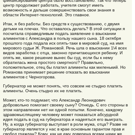
финансирование центра было восстановлено. Так что теперь
центр продолжает работать, учителя смогут иметь
возможность и дальше совершенствовать свои знания в
области Интернет-технологий. Это главное.
Итак, я без работы. Без средств к существованию, с двумя
детьми на плечах. Что оставалось делать? В этой ситуации я
посчитала справедливым подать заявление о взыскании
алиментов с Александра в пользу нашего сына. 18 октября
прошлого года подала иск опять-таки в мировой суд, на имя
мирового судьи Ж. Романовой. Речь шла о взыскании 1\4 всех
видов заработка с отца, законно причитающихся ребенку. И
опять же, какое решение вынес бы суд, если бы к нему
обратилась жена простого смертного? Правильно,
положительное, отец бы платил алименты как миленький. Но
Романова принимает решение отказать во взыскании
алиментов с Черногорова.
Губернатор не может понять, что совсем не стыдно платить
алименты. Очень стыдно их не платить.
Может, кто-то подумает, что Александр Леонидович
добровольно помогает своему сыну? Отнюдь. С его стороны в
этом направлении нет ни одной попытки. Конечно, каждому
здравомыслящему человеку может показаться абсурдной
идея подать в суд на губернатора и надеяться его выиграть.
Ну, а когда губернатор выступает в роли мужа, отца? Разве не
губернатор является у нас в крае основным гарантом прав и
свобод граждан? Кому, как не ему доверена всеми нами же