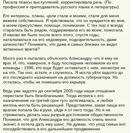
Писала тезисы выступлений, корректировала речь. (По
профессии я преподаватель русского языка и литературы).
Его интересы, планы, цели стали и моими, стали для меня
важнее собственных. Я чувствовала, что он нуждается во мне,
в моем присутствии, помощи, понимании. С тех пор я всегда
старалась быть рядом, поддерживала его во всем, помогала.
И каково же было после всего этого, спустя годы,
наталкиваться на его недоверие, подозрительность, даже
шпионство? Понимать, что даже в самых близких он видит
затаенных врагов?
Много раз я пыталась объяснить Александру, что я ему не
враг. И, что, наверное, я буду последним человеком из его
команды - 1996, кто еще будет оставаться с ним, несмотря ни
на что. Так оно, кстати, и случилось. Я могла уйти задолго до
его последнего назначения на должность губернатора. Но
осталась, чтобы не помешать его карьере.
Ведь уже задолго до сентября 2005 года наши отошения
перестали быть безоблачными. Тогда интрига с его
назначением на третий срок туго затягивалась, и любая
мелочь могла быть решающей. Представляю, какая пища его
врагам попала бы в руки, уйди я от него тогда. Но я не
стремилась делать наш разрыв достоянием общественности.
Понимая, что для Александра его должность очень много
значит, я хотела дать ему шанс. Не думаю, что уход семьи мог
посодействовать в его дальнейшем продвижении.