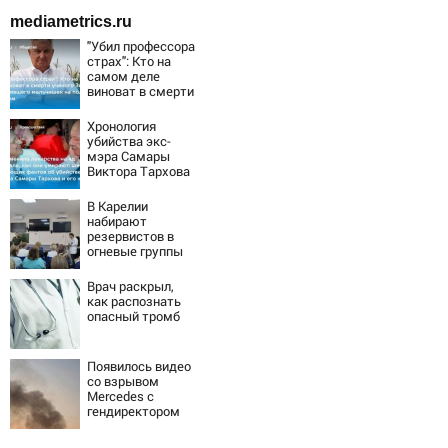
mediametrics.ru
"Убил профессора
страх": Кто на
самом деле
виноват в смерти
ученого Зезина,
остановившего
Хронология
мальчишек на
убийства экс-
поле с горохом
мэра Самары
Виктора Тархова
и его жены: шесть
шокирующих
В Карелии
фактов, новые
набирают
подробности
резервистов в
огневые группы
(ФОТО)
Врач раскрыл,
как распознать
опасный тромб
Появилось видео
со взрывом
Mercedes с
гендиректором
«Уралдронзавода
» на Урале