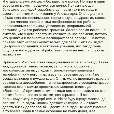
Я отдавала ему, его делу больше, чем могла. Но игра в одни
ворота не может продолжаться вечно. Привычные для
большинства людей семейные ценности так и не нашли
своего принятия и понимания у Александра. Очень долго я
объясняла его невнимание, хроническую раздражительность
на всех членов нашей семьи особенностью его работы,
напряженным графиком, усталостью, неправильной
организацией его рабочего времени. Долгое время искренне
считала, что у него просто не хватает на нас времени, потому
что целиком и полностью посвящает себя работе…. А потом
поняла: этот человек живет только для себя. Себя он видит
центром мироздания, и искренне убежден, что так должны
ощущать его и другие. И работать только на него, и служить
только ему.
Примеры? Многочасовая каждодневная игра в бильярд. Также
каждодневное, многочасовое, за полночь, общение с
малознакомыми ему людьми. Болезненная привязка к
телефону - их у него пять, и все непрерывно звонят. И не
всегда разговор о нуждах края. Опять же, нездоровая страсть к
роскошным автомобилям - в понастроенных в соседнем дворе
гаражах стоят самые престижные модели, вплоть до
«Бентли»... И при всем этом, никогда семья не ездила на этих
автомобилях - все за замками, все скрытно... И все, по
большому счету, в ущерб семье. Не забуду сцену: Александр
вальяжно, не задумываясь, достает из кармана и отдает
десять тысяч долларов за... десять бильярдных киев! Именно
в то время, когда в семье особенно не было денег, и за