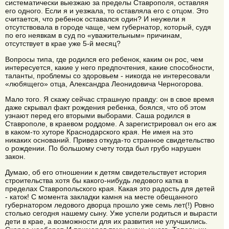
систематически выезжаю за пределы Ставрополя, оставляя
его одного. Если я и уезжала, то оставляла его с отцом. Это
считается, что ребенок оставался один? И неужели я
отсутствовала в городе чаще, чем губернатор, который, судя
по его неявкам в суд по «уважительным» причинам,
отсутствует в крае уже 5-й месяц?
Вопросы типа, где родился его ребенок, каким он рос, чем
интересуется, какие у него предпочтения, какие способности,
таланты, проблемы со здоровьем - никогда не интересовали
«любящего» отца, Александра Леонидовича Черногорова.
Мало того. Я скажу сейчас страшную правду: он в свое время
даже скрывал факт рождения ребенка, боялся, что об этом
узнают перед его вторыми выборами. Саша родился в
Ставрополе, в краевом роддоме. А зарегистрировал он его аж
в каком-то хуторе Краснодарского края. Не имея на это
никаких оснований. Привез откуда-то странное свидетельство
о рождении. По большому счету тогда был грубо нарушен
закон.
Думаю, об его отношении к детям свидетельствует история
строительства хотя бы какого-нибудь ледового катка в
пределах Ставропольского края. Какая это радость для детей
- каток! С момента закладки камня на месте обещанного
губернатором ледового дворца прошло уже семь лет(!) Ровно
столько сегодня нашему сыну. Уже успели родиться и вырасти
дети в крае, а возможности для их развития не улучшились.