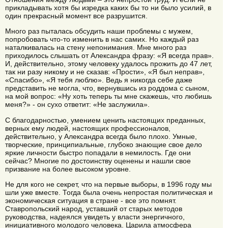
прикладывать хотя бы изредка каких бы то ни было усилий, в
один прекрасный момент все разрушится.
Много раз пыталась обсудить наши проблемы с мужем,
попробовать что-то изменить в нас самих. Но каждый раз
наталкивалась на стену непонимания. Мне много раз
приходилось слышать от Александра фразу: «Я всегда прав».
И, действительно, этому человеку удалось прожить до 47 лет,
так ни разу никому и не сказав: «Прости», «Я был неправ»,
«Спасибо», «Я тебя люблю». Ведь я никогда себе даже
представить не могла, что, вернувшись из роддома с сыном,
на мой вопрос: «Ну хоть теперь ты мне скажешь, что любишь
меня?» - он сухо ответит: «Не заслужила».
С благодарностью, умением ценить настоящих преданных,
верных ему людей, настоящих профессионалов,
действительно, у Александра всегда было плохо. Умные,
творческие, принципиальные, глубоко знающие свое дело
яркие личности быстро попадали в немилость. Где они
сейчас? Многие по достоинству оценены и нашли свое
призвание на более высоком уровне.
Не для кого не секрет, что на первые выборы, в 1996 году мы
шли уже вместе. Тогда была очень непростая политическая и
экономическая ситуация в стране - все это помнят.
Ставропольский народ, уставший от старых методов
руководства, надеялся увидеть у власти энергичного,
инициативного молодого человека. Царила атмосфера