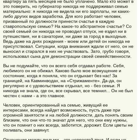
квартиру за пять месяцев не было уплачено. Мало кто может в
это поверить, но губернатор никогда не поддерживал семью
материально: я никогда не видела ни его зарплаты, ни каких-
либо других видов заработка. Для кого работает человек,
призванный по должности принести счастье в каждую
ставропольскую семью? На какое-то абстрактное счастье? Со
своей семьей он никогда не проводил отпуск, не ездил ни в
путешествия, ни в санатории, ни даже за город в выходные.
Ведь даже на днях рождения - моем или детей он никогда не
присутствовал. Ситуации, когда внимания ждали от него, он не
выносил и старался в них не участвовать. Зато, грубо говоря,
использовал сына для демонстрации своей семейственности.
Вы не подумайте, что он всего себя отдавал работе. Себя,
любимого он не обижал. Каково было мое возмущение и
состояние, когда я поняла, что он отдыхает без нас! За
границей, на Кавминводах, на «Стрижаменте». Да-да, он
регулярно и с удовольствием отдыхал, но - без семьи. Я
никогда не знала, где он, все скрывал, все темнил... Он не был
честен с нами - а это главное.
Человек, ориентированный на семью, живущий ее
интересами, всегда найдет возможность, пусть даже при
огромной занятости и на любой должности, дать понять своим
близким, что они что-то значат для него, что они ему нужны,
что он помнит о них всегда, заботится, дорожит. Если цветы не
поливать, они завянут.
Отношения между людьми – это непростой труд. И если не