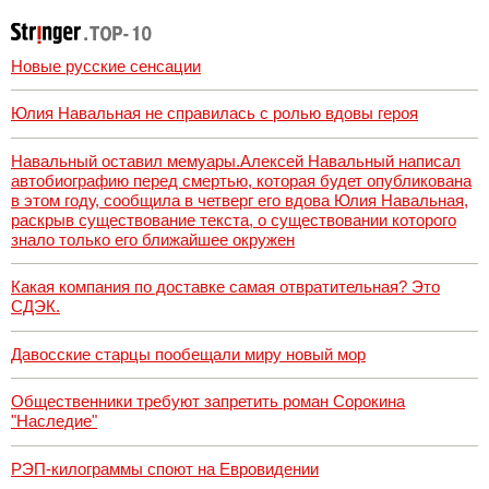
Новые русские сенсации
Юлия Навальная не справилась с ролью вдовы героя
Навальный оставил мемуары.Алексей Навальный написал
автобиографию перед смертью, которая будет опубликована
в этом году, сообщила в четверг его вдова Юлия Навальная,
раскрыв существование текста, о существовании которого
знало только его ближайшее окружен
Какая компания по доставке самая отвратительная? Это
СДЭК.
Давосские старцы пообещали миру новый мор
Общественники требуют запретить роман Сорокина
"Наследие"
РЭП-килограммы споют на Евровидении