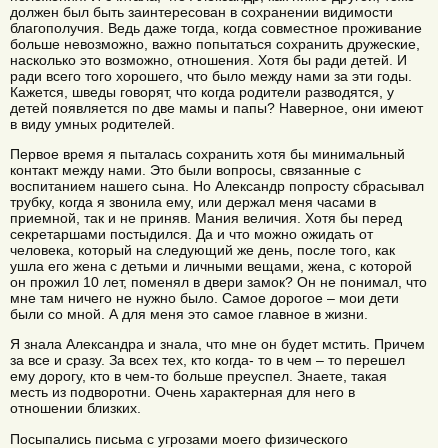
должен был быть заинтересован в сохранении видимости
благополучия. Ведь даже тогда, когда совместное проживание
больше невозможно, важно попытаться сохранить дружеские,
насколько это возможно, отношения. Хотя бы ради детей. И
ради всего того хорошего, что было между нами за эти годы.
Кажется, шведы говорят, что когда родители разводятся, у
детей появляется по две мамы и папы? Наверное, они имеют
в виду умных родителей.
Первое время я пыталась сохранить хотя бы минимальный
контакт между нами. Это были вопросы, связанные с
воспитанием нашего сына. Но Александр попросту сбрасывал
трубку, когда я звонила ему, или держал меня часами в
приемной, так и не приняв. Мания величия. Хотя бы перед
секретаршами постыдился. Да и что можно ожидать от
человека, который на следующий же день, после того, как
ушла его жена с детьми и личными вещами, жена, с которой
он прожил 10 лет, поменял в двери замок? Он не понимал, что
мне там ничего не нужно было. Самое дорогое – мои дети
были со мной. А для меня это самое главное в жизни.
Я знала Александра и знала, что мне он будет мстить. Причем
за все и сразу. За всех тех, кто когда- то в чем – то перешел
ему дорогу, кто в чем-то больше преуспел. Знаете, такая
месть из подворотни. Очень характерная для него в
отношении близких.
Посыпались письма с угрозами моего физического