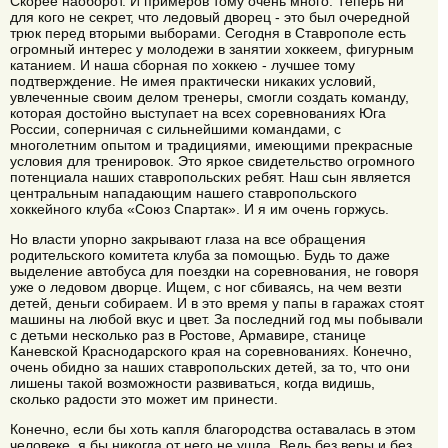
Скорее наоборот. И примеров тому очень много. Теперь ни
для кого не секрет, что ледовый дворец - это был очередной
трюк перед вторыми выборами. Сегодня в Ставрополе есть
огромный интерес у молодежи в занятии хоккеем, фигурным
катанием. И наша сборная по хоккею - лучшее тому
подтверждение. Не имея практически никаких условий,
увлеченные своим делом тренеры, смогли создать команду,
которая достойно выступает на всех соревнованиях Юга
России, соперничая с сильнейшими командами, с
многолетним опытом и традициями, имеющими прекрасные
условия для тренировок. Это яркое свидетельство огромного
потенциала наших ставропольских ребят. Наш сын является
центральным нападающим нашего ставропольского
хоккейного клуба «Союз Спартак». И я им очень горжусь.
Но власти упорно закрывают глаза на все обращения
родительского комитета клуба за помощью. Будь то даже
выделение автобуса для поездки на соревнования, не говоря
уже о ледовом дворце. Ищем, с ног сбиваясь, на чем везти
детей, деньги собираем. И в это время у папы в гаражах стоят
машины на любой вкус и цвет. За последний год мы побывали
с детьми несколько раз в Ростове, Армавире, станице
Каневской Краснодарского края на соревнованиях. Конечно,
очень обидно за наших ставропольских детей, за то, что они
лишены такой возможности развиваться, когда видишь,
сколько радости это может им принести.
Конечно, если бы хоть капля благородства оставалась в этом
человеке, я бы никогда от него не ушла. Ведь без веры и без