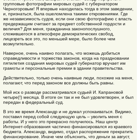
групповые фотографии мировых судей с губернатором
Черногоровым! Я впервые находилась тогда в этом заведении,
и, признаться, была ошеломлена такими откровениями. Где
же независимость судов, если они свою фотографию с власть
предержащим считают за предмет собственной гордости и
величия? Для меня, гражданина законопослушного,
сложившегося в атмосфере демократических свобод,
лицезреть все это, по меньшей мере, было более чем
возмутительно.
Наверное, очень наивно полагать, что можешь добиться
справедливости и торжества законов, когда на праздновании
пятилетия создания мировых судей губернатор вручает им
грамоты и персональные премии в здании правительства.
Действительно, только очень наивные люди, похожие на меня,
полагают, что перед законом все должны быть равны.
Мой иск о разводе рассматривался судьей И. Капрановой
четыре(!) месяца. В итоге он так и не был удовлетворен, и был
передан в федеральный суд.
В это же время Александр и не думал успокаиваться. Видимо,
поставил перед собой следующую цель – уволить меня с
работы. И у него это прекрасно получилось. Наш центр
Интернет-образования частично финансировался из краевого
бюджета. Александр, видимо, отдал распоряжение прекратить
финансирование. Иначе чем объяснить, что деньги за август,