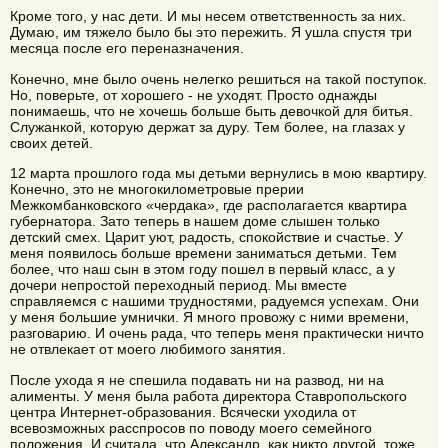
Кроме того, у нас дети. И мы несем ответственность за них.
Думаю, им тяжело было бы это пережить. Я ушла спустя три
месяца после его переназначения.
Конечно, мне было очень нелегко решиться на такой поступок.
Но, поверьте, от хорошего - не уходят. Просто однажды
понимаешь, что не хочешь больше быть девочкой для битья.
Служанкой, которую держат за дуру. Тем более, на глазах у
своих детей.
12 марта прошлого года мы детьми вернулись в мою квартиру.
Конечно, это не многокилометровые прерии
Межкомбанковского «чердака», где располагается квартира
губернатора. Зато теперь в нашем доме слышен только
детский смех. Царит уют, радость, спокойствие и счастье. У
меня появилось больше времени заниматься детьми. Тем
более, что наш сын в этом году пошел в первый класс, а у
дочери непростой переходный период. Мы вместе
справляемся с нашими трудностями, радуемся успехам. Они
у меня большие умнички. Я много провожу с ними времени,
разговарию. И очень рада, что теперь меня практически ничто
не отвлекает от моего любимого занятия.
После ухода я не спешила подавать ни на развод, ни на
алименты. У меня была работа директора Ставропольского
центра Интернет-образования. Всячески уходила от
всевозможных расспросов по поводу моего семейного
положения. И считала, что Александр, как никто другой, тоже