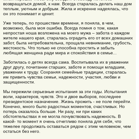
возвращаться домой, к нам. Всегда старалась делать наш дом
теплым, уютным и добрым. Жила и искренне надеялась, что
он это понимает и ценит.
Уже теперь, по прошествии времени, я поняла, в чем,
возможно, была моя ошибка. Всегда помня о том, какая
непростая ноша возложена на моего мужа – забота о каждом
жителе нашего края, старалась оградить его от всех домашних
забот, была нетребовательна, прощала невнимание, грубость,
жестокость. Что только не способна простить и забыть
любящая женщина ради мира и спокойствия в семье...
Заботилась о детях всегда сама. Воспитывала их в уважении
друг другу, почитании старших, заботе и помощи младшим,
уважении к труду. Сохраняя семейные традиции, старалась
им привить чувства семьи, надежности, участия, любви и
защищенности.
Мы пережили серьезные испытания за эти годы. Испытания
воли, характеров, чувств. Это и двое выборов, последнее
президентское назначение. Жизнь прожить - не поле перейти.
Конечно, много было радостных моментов, счастливых. Но
потерь оказалось больше. Ни разу, ни при каких
обстоятельствах я не могла почувствовать надежность. В
какой- то момент я очень отчетливо поняла для себя, что
тяжелее продолжать оставаться рядом с этим человеком, чем
остаться без него.