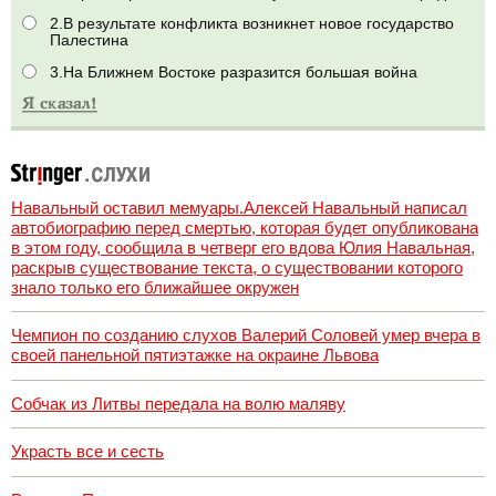
2.В результате конфликта возникнет новое государство
Палестина
3.На Ближнем Востоке разразится большая война
Навальный оставил мемуары.Алексей Навальный написал
автобиографию перед смертью, которая будет опубликована
в этом году, сообщила в четверг его вдова Юлия Навальная,
раскрыв существование текста, о существовании которого
знало только его ближайшее окружен
Чемпион по созданию слухов Валерий Соловей умер вчера в
своей панельной пятиэтажке на окраине Львова
Собчак из Литвы передала на волю маляву
Украсть все и сесть