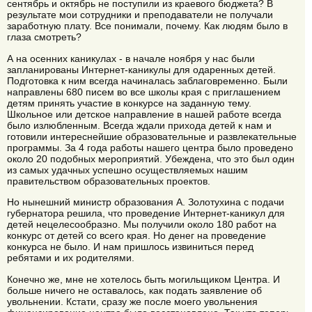
сентябрь и октябрь не поступили из краевого бюджета? В
результате мои сотрудники и преподаватели не получали
заработную плату. Все понимали, почему. Как людям было в
глаза смотреть?
А на осенних каникулах - в начале ноября у нас были
запланированы Интернет-каникулы для одаренных детей.
Подготовка к ним всегда начиналась заблаговременно. Были
направлены 680 писем во все школы края с приглашением
детям принять участие в конкурсе на заданную тему.
Школьное или детское направление в нашей работе всегда
было излюбленным. Всегда ждали прихода детей к нам и
готовили интереснейшие образовательные и развлекательные
программы. За 4 года работы нашего центра было проведено
около 20 подобных мероприятий. Убеждена, что это был один
из самых удачных успешно осуществляемых нашим
правительством образовательных проектов.
Но нынешний министр образования А. Золотухина с подачи
губернатора решила, что проведение Интернет-каникул для
детей нецелесообразно. Мы получили около 180 работ на
конкурс от детей со всего края. Но денег на проведение
конкурса не было. И нам пришлось извиниться перед
ребятами и их родителями.
Конечно же, мне не хотелось быть могильщиком Центра. И
больше ничего не оставалось, как подать заявление об
увольнении. Кстати, сразу же после моего увольнения