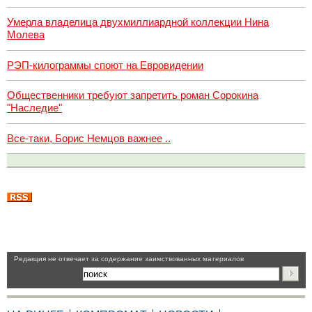
Умерла владелица двухмиллиардной коллекции Нина
Молева
РЭП-килограммы споют на Евровидении
Общественники требуют запретить роман Сорокина
"Наследие"
Все-таки, Борис Немцов важнее ..
Pедакция не отвечает за содержание заимствованных материалов