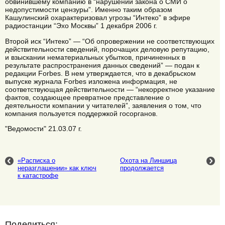
обвинившему компанию в “нарушении закона о СМИ о
недопустимости цензуры”. Именно таким образом
Кашулинский охарактеризовал угрозы “Интеко” в эфире
радиостанции “Эхо Москвы” 1 декабря 2006 г.
Второй иск “Интеко” — “Об опровержении не соответствующих
действительности сведений, порочащих деловую репутацию,
и взыскании нематериальных убытков, причиненных в
результате распространения данных сведений” — подан к
редакции Forbes. В нем утверждается, что в декабрьском
выпуске журнала Forbes изложена информация, не
соответствующая действительности — “некорректное указание
фактов, создающее превратное представление о
деятельности компании у читателей”, заявления о том, что
компания пользуется поддержкой госорганов.
"Ведомости" 21.03.07 г.
«Расписка о
Охота на Линшица
неразглашении» как ключ
продолжается
к катастрофе
Поделиться: