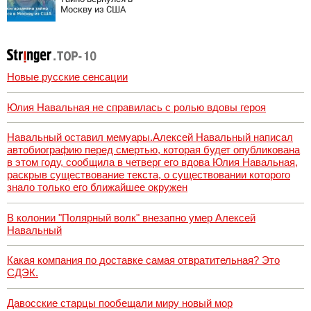
картина уже
Москву из США
собрала почти
100 млн рублей
Новые русские сенсации
Юлия Навальная не справилась с ролью вдовы героя
Навальный оставил мемуары.Алексей Навальный написал
автобиографию перед смертью, которая будет опубликована
в этом году, сообщила в четверг его вдова Юлия Навальная,
раскрыв существование текста, о существовании которого
знало только его ближайшее окружен
В колонии "Полярный волк" внезапно умер Алексей
Навальный
Какая компания по доставке самая отвратительная? Это
СДЭК.
Давосские старцы пообещали миру новый мор