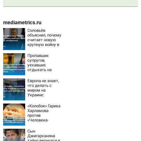
mediametrics.ru
Соловьёв
объяснил, почему
считает новую
крупную войну в
Европе
неизбежной
Пропавших
супругов,
уехавших
отдыхать на
природу, нашли
мертвыми на
Европа не знает,
заднем сиденье
что делать с
автомобиля
миром на
Украине:
остановка боев
грозит для нее
«Колобок» Гарика
хаосом
Харламова
против
«Человека-
паука»: В сети
разгорелся
Сын
грандиозный
Джигарханяна
скандал — а
тайно вернулся в