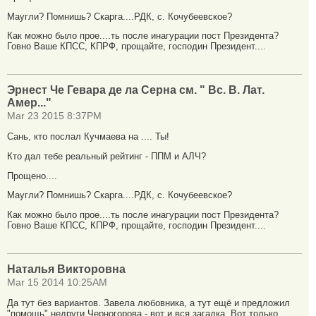
Маугли? Помнишь? Скарга....РДК, с. Кочубеевское?
Как можно было прое....ть после инагурации пост Президента?
Говно Ваше КПСС, КПРФ, прощайте, господин Президент....
Эрнест Че Гевара де ла Серна см. " Вс. В. Лат.
Амер..."
Mar 23 2015 8:37PM
Сань, кто послал Кучмаева на .... Ты!
Кто дал тебе реальный рейтинг - ППМ и АЛЧ?
Прощено....
Маугли? Помнишь? Скарга....РДК, с. Кочубеевское?
Как можно было прое....ть после инагурации пост Президента?
Говно Ваше КПСС, КПРФ, прощайте, господин Президент....
Наталья Викторовна
Mar 15 2014 10:25AM
Да тут без вариантов. Завела любовника, а тут ещё и предложил
"помощь" недруги Черногорова - вот и вся загадка. Вот только