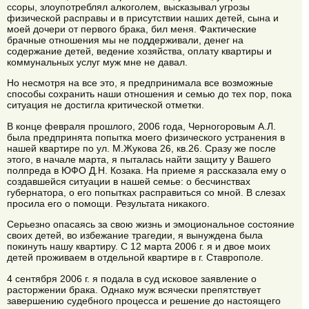
ссоры, злоупотреблял алкоголем, высказывал угрозы
физической расправы и в присутствии наших детей, сына и
моей дочери от первого брака, бил меня. Фактические
брачные отношения мы не поддерживали, денег на
содержание детей, ведение хозяйства, оплату квартиры и
коммунальных услуг муж мне не давал.
Но несмотря на все это, я предпринимала все возможные
способы сохранить наши отношения и семью до тех пор, пока
ситуация не достигла критической отметки.
В конце февраля прошлого, 2006 года, Черногоровым А.Л.
была предпринята попытка моего физического устранения в
нашей квартире по ул. М.Жукова 26, кв.26. Сразу же после
этого, в начале марта, я пыталась найти защиту у Вашего
полпреда в ЮФО Д.Н. Козака. На приеме я рассказала ему о
создавшейся ситуации в нашей семье: о бесчинствах
губернатора, о его попытках расправиться со мной. В слезах
просила его о помощи. Результата никакого.
Серьезно опасаясь за свою жизнь и эмоциональное состояние
своих детей, во избежание трагедии, я вынуждена была
покинуть нашу квартиру. С 12 марта 2006 г. я и двое моих
детей проживаем в отдельной квартире в г. Ставрополе.
4 сентября 2006 г. я подала в суд исковое заявление о
расторжении брака. Однако муж всячески препятствует
завершению судебного процесса и решение до настоящего