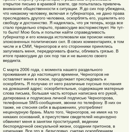
открытое письмо в краевой газете, где попыталась привлечь
внимание общественности к ситуации. Я до сих пор убеждена,
что никакому человеку, включая и губернатора, не дано права
преследовать другого человека, оскорблять его, ущемлять его
свободу и достоинство. Я надеялась, что уж теперь, когда все
стало предельно открыто, правосудие восторжествует. Не тут-
то было! Мою боль и попытки найти справедливость
губернатор и его команда истолковали как происки неких
злокозненных политических сил. В своих комментариях, в том
числе и в СМИ, Черногоров и его сторонники принялись
запугивать меня, передергивать факты, обливать грязью. В
итоге правосудие до сих пор так и не вынесло своего
вердикта.
С марта 2006 года, с момента нашего раздельного
проживания и до настоящего времени, Черногоров не
оставляет меня в покое, продолжает преследовать и
оскорблять. Я получаю от него различные гнусные послания
на домашний адрес: оскорбительные, содержащие матерные
слова письма, большая часть которых написана его рукой,
датирована и подписана личной подписью Черногорова,
телефонные SMS-сообщения, звонки по телефону. В них он
также, не стесняя себя в выражениях, употребляет
нецензурную брань. Мало того, Черногоров, не имея на то
никаких оснований, в присутствии свидетелей нецензурно
обвиняет меня в занятии проституцией, ведении
беспорядочной сексуальной жизни, создании притонов, в
шпионаже. Все это я, безусловно, считаю оскорблением,