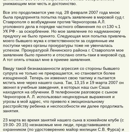
унижающим мои честь и достоинство.
Все это продолжается уже год. 28 февраля 2007 года мною
была предпринята попытка подать заявление в мировой суд г.
Ставрополя о возбуждении против Черногорова А.Л.
уголовного дела в порядке частного обвинения по ст.130 ч.1
УК РФ - за оскорбление. Но мое заявление по надуманному
предлогу не было принято. Следующая моя попытка привлечь
моего бывшего мужа к ответственности за содеянные им
поступки через органы прокуратуры тоже не увенчалась
успехом. Прокуратурой Ленинского района г. Ставрополя мое
заявление было принято и отослано опять-таки в мировой суд.
А тот опять отказал мне в приеме заявления.
Ввиду такой безнаказанности агрессия со стороны бывшего
супруга не только не прекращается, но становится более
изощренной. Теперь он изменил свою тактику и пытается
мстить мне через нашего сына. Так, 13,15 и 19 марта 2007 он
звонил в учебные заведения, в которых наш сын Саша
находился на обучении. В телефонном разговоре с сыном
Черногоров А. Л. использовал нецензурные выражения и
угрозы в мой адрес, что привело к эмоциональному
расстройству ребенка и неспособности им далее продолжать
занятия.
23 марта во время занятий нашего сына в хоккейном клубе (с
19.00- 20.15) незнакомые мне люди, представившиеся
охранником (по удостоверению майор милиции С.В. Фурса) и