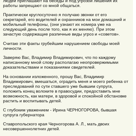
людей приглашают на беседы и под угрозой лишения их
работы запрещают со мной общаться.
Практически круглосуточно я получаю звонки от его
секретарей, его водителей и охранников на мои домашний и
мобильный телефоны, (они узнают их номера уже на
следующий день после того, как я их меняю). При этом
зачастую содержащие различные виды угроз и «советов».
Считаю эти факты грубейшим нарушением свободы моей
личности.
Заверяю Вас, Владимир Владимирович, что по каждому
написанному мной слову располагаю неопровержимыми
доказательствами и показаниями свидетелей.
На основании изложенного, прошу Вас, Владимир
Владимирович, вмешаться, оградить меня и моего ребенка от
преследований по сути ставшего уже бывшим супруга,
положить конец волоките в правосудии, предоставить мне
возможность, как матери, в здоровой и спокойной обстановке
растить и воспитывать детей.
С глубоким уважением - Ирина ЧЕРНОГОРОВА, бывшая
супруга губернатора
Ставропольского края Черногорова А. Л., мать двоих
несовершеннолетних детей.