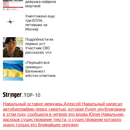
девушка найдена
мертвой
Уничтожено еще
три БПЛА,
летевших на
Москву
Подробности из
первых уст:
Участник СВО
рассказал, что
спасло его в
схватке с
«Перешёл все
медведем
границы»:
Вагенкнехт
жёстко ответила
послу Украины
Навальный оставил мемуары.Алексей Навальный написал
автобиографию перед смертью, которая будет опубликована
в этом году, сообщила в четверг его вдова Юлия Навальная,
раскрыв существование текста, о существовании которого
знало только его ближайшее окружен