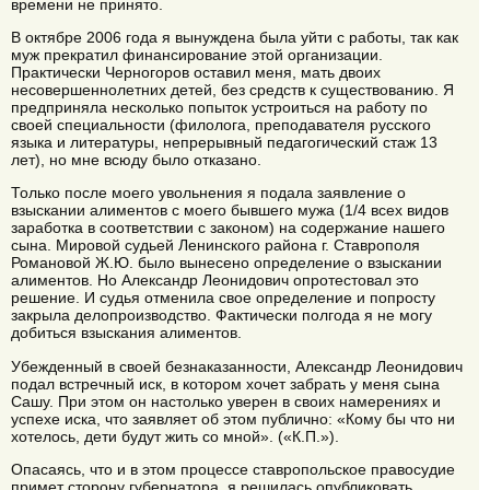
времени не принято.
В октябре 2006 года я вынуждена была уйти с работы, так как
муж прекратил финансирование этой организации.
Практически Черногоров оставил меня, мать двоих
несовершеннолетних детей, без средств к существованию. Я
предприняла несколько попыток устроиться на работу по
своей специальности (филолога, преподавателя русского
языка и литературы, непрерывный педагогический стаж 13
лет), но мне всюду было отказано.
Только после моего увольнения я подала заявление о
взыскании алиментов с моего бывшего мужа (1/4 всех видов
заработка в соответствии с законом) на содержание нашего
сына. Мировой судьей Ленинского района г. Ставрополя
Романовой Ж.Ю. было вынесено определение о взыскании
алиментов. Но Александр Леонидович опротестовал это
решение. И судья отменила свое определение и попросту
закрыла делопроизводство. Фактически полгода я не могу
добиться взыскания алиментов.
Убежденный в своей безнаказанности, Александр Леонидович
подал встречный иск, в котором хочет забрать у меня сына
Сашу. При этом он настолько уверен в своих намерениях и
успехе иска, что заявляет об этом публично: «Кому бы что ни
хотелось, дети будут жить со мной». («К.П.»).
Опасаясь, что и в этом процессе ставропольское правосудие
примет сторону губернатора, я решилась опубликовать