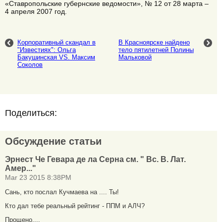
«Ставропольские губернские ведомости», № 12 от 28 марта –
4 апреля 2007 год.
Корпоративный скандал в
В Красноярске найдено
"Известиях": Ольга
тело пятилетней Полины
Бакушинская VS. Максим
Мальковой
Соколов
Поделиться:
Обсуждение статьи
Эрнест Че Гевара де ла Серна см. " Вс. В. Лат.
Амер..."
Mar 23 2015 8:38PM
Сань, кто послал Кучмаева на .... Ты!
Кто дал тебе реальный рейтинг - ППМ и АЛЧ?
Прощено....