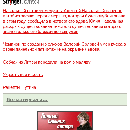
Навальный оставил мемуары.Алексей Навальный написал
автобиографию перед смертью, которая будет опубликована
в этом году, сообщила в четверг его вдова Юлия Навальная,
раскрыв существование текста, о существовании которого
знало только его ближайшее окружен
Чемпион по созданию слухов Валерий Соловей умер вчера в
своей панельной пятиэтажке на окраине Львова
Собчак из Литвы передала на волю маляву
Украсть все и сесть
Рецепты Путина
Все материалы…