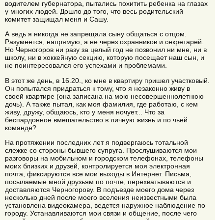
водителем губернатора, пытались похитить ребенка на глазах
у многих людей. Дошло до того, что весь родительский
комитет защищал меня и Сашу.
А ведь я никогда не запрещала сыну общаться с отцом.
Разумеется, напрямую, а не через охранников и секретарей.
Но Черногоров ни разу за целый год не позвонил ни мне, ни в
школу, ни в хоккейную секцию, которую посещает наш сын, и
не поинтересовался его успехами и проблемами.
В этот же день, в 16.20., ко мне в квартиру пришел участковый.
Он попытался придраться к тому, что я незаконно живу в
своей квартире (она записана на мою несовершеннолетнюю
дочь). А также пытал, как моя фамилия, где работаю, с кем
живу, дружу, общаюсь, кто у меня ночует... Что за
беспардонное вмешательство в личную жизнь и по чьей
команде?
На протяжении последних лет я подвергаюсь тотальной
слежке со стороны бывшего супруга. Прослушиваются мои
разговоры на мобильном и городском телефонах, телефоны
моих близких и друзей, контролируется моя электронная
почта, фиксируются все мои выходы в Интернет. Письма,
посылаемые мной друзьям по почте, перехватываются и
доставляются Черногорову. В подъезде моего дома через
несколько дней после моего вселения неизвестными была
установлена видеокамера, ведется наружное наблюдение по
городу. Устанавливаются мои связи и общение, после чего