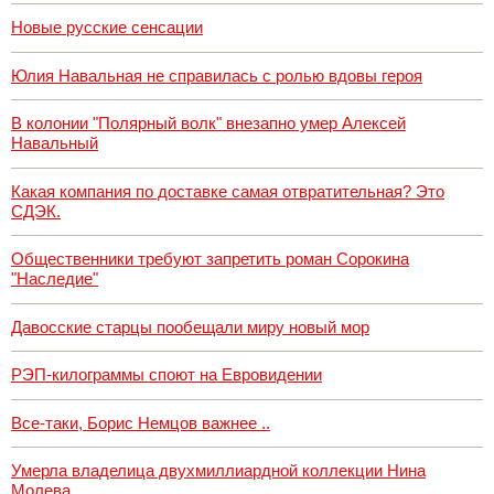
Новые русские сенсации
Юлия Навальная не справилась с ролью вдовы героя
В колонии "Полярный волк" внезапно умер Алексей
Навальный
Какая компания по доставке самая отвратительная? Это
СДЭК.
Общественники требуют запретить роман Сорокина
"Наследие"
Давосские старцы пообещали миру новый мор
РЭП-килограммы споют на Евровидении
Все-таки, Борис Немцов важнее ..
Умерла владелица двухмиллиардной коллекции Нина
Молева