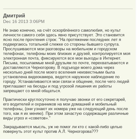
Дмитрий
Dec 16 2013 3:06PM
Не знаю конечно, на счёт оскорблённого самолюбия, но культ
личности самого себя здесь явно присутствует. Это становится
ясно после прочтения строк: "На протяжении последних лет я
подвергаюсь тотальной слежке со стороны бывшего супруга.
Прослушиваются мои разговоры на мобильном и городском
телефонах, телефоны моих близких и друзей, контролируется моя
электронная почта, фиксируются все мои выходы в Интернет.
Письма, посылаемые мной друзьям по почте, перехватываются и
доставляются Черногорову. В подъезде моего дома через
несколько дней после моего вселения неизвестными была
установлена видеокамера, ведется наружное наблюдение по
городу. Устанавливаются мои связи и общение, после чего людей
приглашают на беседы и под угрозой лишения их работы
запрещают со мной общаться.
Практически круглосуточно я получаю звонки от его секретарей,
его водителей и охранников на мои домашний и мобильный
телефоны, (они узнают их номера уже на следующий день после
того, как я их меняю). При этом зачастую содержащие различные
виды угроз и «советов»."
Закрадывается мысль, уж не помог ли кто с какой-либо целью
повернуть этот культ против А.Л. Черногорова???