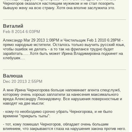
Черногоров оказался настоящим мужиком и не стал позорить
бывшую жену на всю страну. Хотя она вполне заслужила это.
Виталий
Feb 8 2014 6:03PM
Александр Mar 29 2013 1:08PM и Чистильщик Feb 1 2010 6:28PM -
прямо народные мстители. Осталось только выучить русский язык,
чтобы ошибок не делать - а то так на фрилансе трудно будет
заработать..... Хотя быть может Ирина Владимировна подкинет на
хлебушек....
Валюша
Dec 20 2013 2:55PM
А мне Ирина Черногорова больше напоминает агента спецслужб,
которому очень хорошо заплатили за нанесения максимального
вреда Александру Леонидовичу. Все нарушения поверхностные и
наводят на две мысли:
- кому-то необходимо срочно убрать Черногорова, и не было
времени "прикрыть тылы":
- тот, кому помешал Черногоров, обладает очень большим
влиянием, что закрываются глаза на нарушения закона против него.