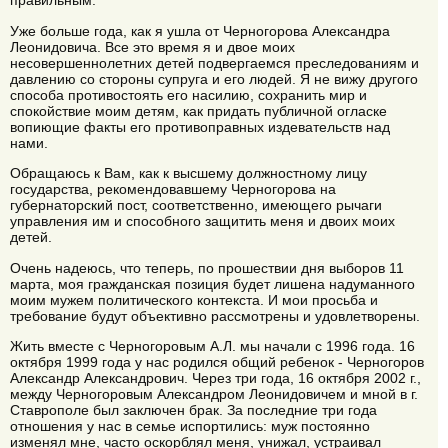
правильным.
Уже больше года, как я ушла от Черногорова Александра
Леонидовича. Все это время я и двое моих
несовершеннолетних детей подвергаемся преследованиям и
давлению со стороны супруга и его людей. Я не вижу другого
способа противостоять его насилию, сохранить мир и
спокойствие моим детям, как придать публичной огласке
вопиющие факты его противоправных издевательств над
нами.
Обращаюсь к Вам, как к высшему должностному лицу
государства, рекомендовавшему Черногорова на
губернаторский пост, соответственно, имеющего рычаги
управления им и способного защитить меня и двоих моих
детей.
Очень надеюсь, что теперь, по прошествии дня выборов 11
марта, моя гражданская позиция будет лишена надуманного
моим мужем политического контекста. И мои просьба и
требование будут объективно рассмотрены и удовлетворены.
Жить вместе с Черногоровым А.Л. мы начали с 1996 года. 16
октября 1999 года у нас родился общий ребенок - Черногоров
Александр Александрович. Через три года, 16 октября 2002 г.,
между Черногоровым Александром Леонидовичем и мной в г.
Ставрополе был заключен брак. За последние три года
отношения у нас в семье испортились: муж постоянно
изменял мне, часто оскорблял меня, унижал, устраивал