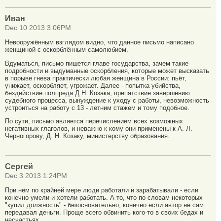
Иван
Dec 10 2013 3:06PM
Невооружённым взглядом видно, что данное письмо написано
женщиной с оскорблённым самолюбием.
Вдуматься, письмо пишется главе государства, зачем такие
подробности и выдуманные оскорбления, которые может высказать
в порыве гнева практически любая женщина в России: пьёт,
унижает, оскорбляет, угрожает. Далее - попытка убийства,
бездействие полпреда Д.Н. Козака, препятствие завершению
судебного процесса, вынуждение к уходу с работы, невозможность
устроиться на работу с 13 - летним стажем и тому подобное.
По сути, письмо является перечислением всех возможных
негативных глаголов, и неважно к кому они применены к А. Л.
Черногорову, Д. Н. Козаку, министерству образования.
Сергей
Dec 3 2013 1:24PM
При нём по крайней мере люди работали и зарабатывали - если
конечно умели и хотели работать. А то, что по словам некоторых
"купил должность" - безосновательно, конечно если автор не сам
передавал деньги. Проще всего обвинить кого-то в своих бедах и
несчастьях.