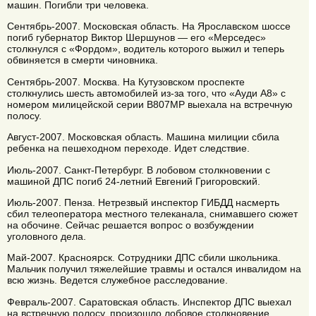
машин. Погибли три человека.
Сентябрь-2007. Московская область. На Ярославском шоссе
погиб губернатор Виктор Шершунов — его «Мерседес»
столкнулся с «Фордом», водитель которого выжил и теперь
обвиняется в смерти чиновника.
Сентябрь-2007. Москва. На Кутузовском проспекте
столкнулись шесть автомобилей из-за того, что «Ауди А8» с
номером милицейской серии В807МР выехала на встречную
полосу.
Август-2007. Московская область. Машина милиции сбила
ребенка на пешеходном переходе. Идет следствие.
Июль-2007. Санкт-Петербург. В лобовом столкновении с
машиной ДПС погиб 24-летний Евгений Григоровский.
Июль-2007. Пенза. Нетрезвый инспектор ГИБДД насмерть
сбил телеоператора местного телеканала, снимавшего сюжет
на обочине. Сейчас решается вопрос о возбуждении
уголовного дела.
Май-2007. Красноярск. Сотрудники ДПС сбили школьника.
Мальчик получил тяжелейшие травмы и остался инвалидом на
всю жизнь. Ведется служебное расследование.
Февраль-2007. Саратовская область. Инспектор ДПС выехал
на встречную полосу, произошло лобовое столкновение.