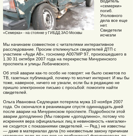
Водитель
«семерки»
погиб.
Уголовного
дела все еще
нет.
Свидетели
«Семерка» - на стоянке у ГИБДД ЗАО Москвы
исчезли
Мы начинаем совместное с читателями интерактивное
расследование. Просим откликнуться свидетелей ДТП с
участием «Ауди А8», госномер А007МР 97, произошедшего в
1.30 31 октября 2007 года на перекрестке Мичуринского
проспекта и улицы Лобачевского.
Об этой аварии как-то особо не говорят: не было сюжетов по
ТВ, газетных публикаций, почему-то молчит интернет. И мы бы
тоже, наверное, ничего не узнали, если бы в редакцию не
пришло электронное письмо с просьбой: помогите найти
свидетелей.
Ольга Ивановна Седлецкая потеряла мужа 10 ноября 2007
года. Он скончался в реанимации спустя одиннадцать дней
после аварии на Мичуринском проспекте. Подробности этой
аварии доподлинно (Мы говорим «доподлинно», потому что
искренняя вера официальных лиц в невиновность «мигалки»
не сходится с показаниями свидетелей. — Ред.) не известны
— даже в материалах дела (по неизвестным закону причинам
уголовное дело до сих пор не возбуждено) фигурировали, по