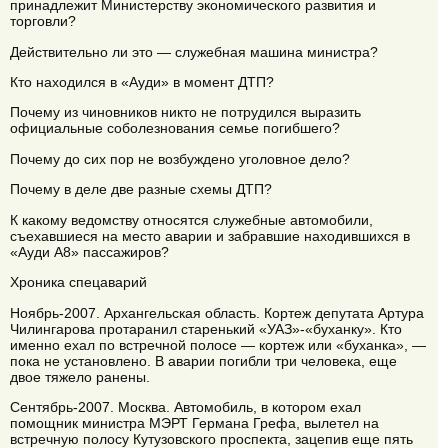
принадлежит Министерству экономического развития и
торговли?
Действительно ли это — служебная машина министра?
Кто находился в «Ауди» в момент ДТП?
Почему из чиновников никто не потрудился выразить
официальные соболезнования семье погибшего?
Почему до сих пор не возбуждено уголовное дело?
Почему в деле две разные схемы ДТП?
К какому ведомству относятся служебные автомобили,
съехавшиеся на место аварии и забравшие находившихся в
«Ауди А8» пассажиров?
Хроника спецаварий
Ноябрь-2007. Архангельская область. Кортеж депутата Артура
Чилингарова протаранил старенький «УАЗ»-«буханку». Кто
именно ехал по встречной полосе — кортеж или «буханка», —
пока не установлено. В аварии погибли три человека, еще
двое тяжело ранены.
Сентябрь-2007. Москва. Автомобиль, в котором ехал
помощник министра МЭРТ Германа Грефа, вылетел на
встречную полосу Кутузовского проспекта, зацепив еще пять