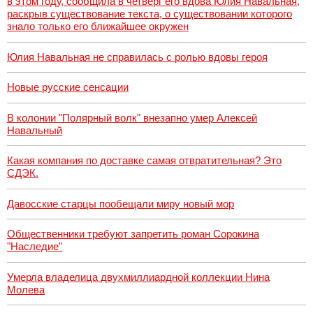
в этом году, сообщила в четверг его вдова Юлия Навальная,
раскрыв существование текста, о существовании которого
знало только его ближайшее окружен
Юлия Навальная не справилась с ролью вдовы героя
Новые русские сенсации
В колонии "Полярный волк" внезапно умер Алексей
Навальный
Какая компания по доставке самая отвратительная? Это
СДЭК.
Давосские старцы пообещали миру новый мор
Общественники требуют запретить роман Сорокина
"Наследие"
Умерла владелица двухмиллиардной коллекции Нина
Молева