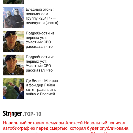
Бледный огонь:
вспоминаем
группу «25/17» —
великую и (часто)
ужасную
Подробности из
первых уст:
Участник СВО
рассказал, что
спасло его в
схватке с
Подробности из
медведем
первых уст:
Участник СВО
рассказал, что
спасло его в
схватке с
Де Вилье: Макрон
медведем
и фон дер Ляйен
хотят развязать
войну с Россией
Навальный оставил мемуары.Алексей Навальный написал
автобиографию перед смертью, которая будет опубликована