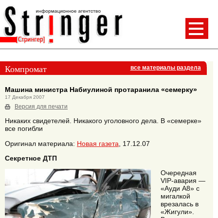
Компромат
все материалы раздела
Машина министра Набиулиной протаранила «семерку»
17 Декабря 2007
Версия для печати
Никаких свидетелей. Никакого уголовного дела. В «семерке»
все погибли
Оригинал материала:
Новая газета
, 17.12.07
Секретное ДТП
Очередная
VIP-авария —
«Ауди А8» с
мигалкой
врезалась в
«Жигули».