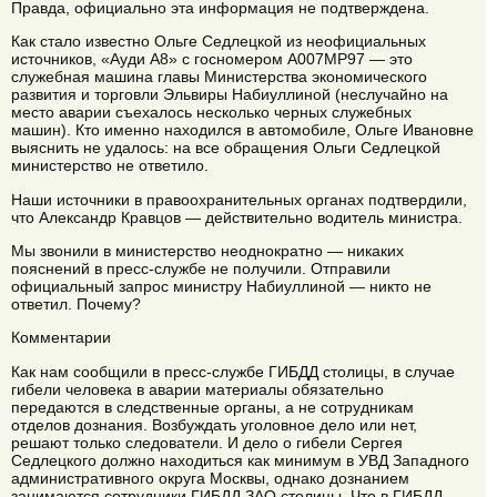
Правда, официально эта информация не подтверждена.
Как стало известно Ольге Седлецкой из неофициальных
источников, «Ауди А8» с госномером А007МР97 — это
служебная машина главы Министерства экономического
развития и торговли Эльвиры Набиуллиной (неслучайно на
место аварии съехалось несколько черных служебных
машин). Кто именно находился в автомобиле, Ольге Ивановне
выяснить не удалось: на все обращения Ольги Седлецкой
министерство не ответило.
Наши источники в правоохранительных органах подтвердили,
что Александр Кравцов — действительно водитель министра.
Мы звонили в министерство неоднократно — никаких
пояснений в пресс-службе не получили. Отправили
официальный запрос министру Набиуллиной — никто не
ответил. Почему?
Комментарии
Как нам сообщили в пресс-службе ГИБДД столицы, в случае
гибели человека в аварии материалы обязательно
передаются в следственные органы, а не сотрудникам
отделов дознания. Возбуждать уголовное дело или нет,
решают только следователи. И дело о гибели Сергея
Седлецкого должно находиться как минимум в УВД Западного
административного округа Москвы, однако дознанием
занимаются сотрудники ГИБДД ЗАО столицы. Что в ГИБДД