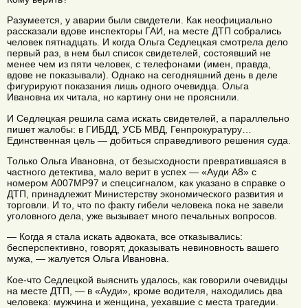
Разумеется, у аварии были свидетели. Как неофициально
рассказали вдове инспекторы ГАИ, на месте ДТП собрались
человек пятнадцать. И когда Ольга Седлецкая смотрела дело
первый раз, в нем был список свидетелей, состоявший не
менее чем из пяти человек, с телефонами (имен, правда,
вдове не показывали). Однако на сегодняшний день в деле
фигурируют показания лишь одного очевидца. Ольга
Ивановна их читала, но картину они не прояснили.
И Седлецкая решила сама искать свидетелей, а параллельно
пишет жалобы: в ГИБДД, УСБ МВД, Генпрокуратуру…
Единственная цель — добиться справедливого решения суда.
Только Ольга Ивановна, от безысходности превратившаяся в
частного детектива, мало верит в успех — «Ауди А8» с
номером А007МР97 и спецсигналом, как указано в справке о
ДТП, принадлежит Министерству экономического развития и
торговли. И то, что по факту гибели человека пока не завели
уголовного дела, уже вызывает много печальных вопросов.
— Когда я стала искать адвоката, все отказывались:
бесперспективно, говорят, доказывать невиновность вашего
мужа, — жалуется Ольга Ивановна.
Кое-что Седлецкой выяснить удалось, как говорили очевидцы
на месте ДТП, — в «Ауди», кроме водителя, находились два
человека: мужчина и женщина, уехавшие с места трагедии.