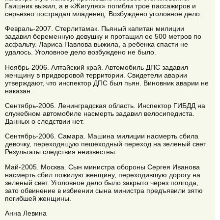
Гаишник выжил, а в «Жигулях» погибли трое пассажиров и
серьезно пострадал младенец. Возбуждено уголовное дело.
Февраль-2007. Стерлитамак. Пьяный капитан милиции
задавил беременную девушку и протащил ее 500 метров по
асфальту. Лариса Павлова выжила, а ребенка спасти не
удалось. Уголовное дело возбуждено не было.
Ноябрь-2006. Алтайский край. Автомобиль ДПС задавил
женщину в придворовой территории. Свидетели аварии
утверждают, что инспектор ДПС был пьян. Виновник аварии не
наказан.
Сентябрь-2006. Ленинградская область. Инспектор ГИБДД на
служебном автомобиле насмерть задавил велосипедиста.
Данных о следствии нет.
Сентябрь-2006. Самара. Машина милиции насмерть сбила
девочку, переходящую пешеходный переход на зеленый свет.
Результаты следствия неизвестны.
Май-2005. Москва. Сын министра обороны Сергея Иванова
насмерть сбил пожилую женщину, переходившую дорогу на
зеленый свет. Уголовное дело было закрыто через полгода,
зато обвинение в избиении сына министра предъявили зятю
погибшей женщины.
Анна Левина