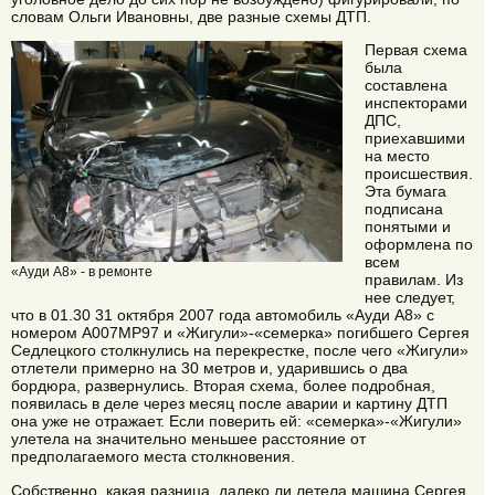
словам Ольги Ивановны, две разные схемы ДТП.
Первая схема
была
составлена
инспекторами
ДПС,
приехавшими
на место
происшествия.
Эта бумага
подписана
понятыми и
оформлена по
всем
«Ауди А8» - в ремонте
правилам. Из
нее следует,
что в 01.30 31 октября 2007 года автомобиль «Ауди А8» с
номером А007МР97 и «Жигули»-«семерка» погибшего Сергея
Седлецкого столкнулись на перекрестке, после чего «Жигули»
отлетели примерно на 30 метров и, ударившись о два
бордюра, развернулись. Вторая схема, более подробная,
появилась в деле через месяц после аварии и картину ДТП
она уже не отражает. Если поверить ей: «семерка»-«Жигули»
улетела на значительно меньшее расстояние от
предполагаемого места столкновения.
Собственно, какая разница, далеко ли летела машина Сергея