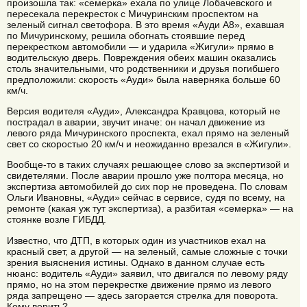
произошла так: «семерка» ехала по улице Лобачевского и
пересекала перекресток с Мичуринским проспектом на
зеленый сигнал светофора. В это время «Ауди А8», ехавшая
по Мичуринскому, решила обогнать стоявшие перед
перекрестком автомобили — и ударила «Жигули» прямо в
водительскую дверь. Повреждения обеих машин оказались
столь значительными, что родственники и друзья погибшего
предположили: скорость «Ауди» была наверняка больше 60
км/ч.
Версия водителя «Ауди», Александра Кравцова, который не
пострадал в аварии, звучит иначе: он начал движение из
левого ряда Мичуринского проспекта, ехал прямо на зеленый
свет со скоростью 20 км/ч и неожиданно врезался в «Жигули».
Вообще-то в таких случаях решающее слово за экспертизой и
свидетелями. После аварии прошло уже полтора месяца, но
экспертиза автомобилей до сих пор не проведена. По словам
Ольги Ивановны, «Ауди» сейчас в сервисе, судя по всему, на
ремонте (какая уж тут экспертиза), а разбитая «семерка» — на
стоянке возле ГИБДД.
Известно, что ДТП, в которых один из участников ехал на
красный свет, а другой — на зеленый, самые сложные с точки
зрения выяснения истины. Однако в данном случае есть
нюанс: водитель «Ауди» заявил, что двигался по левому ряду
прямо, но на этом перекрестке движение прямо из левого
ряда запрещено — здесь загорается стрелка для поворота.
Кому верить?