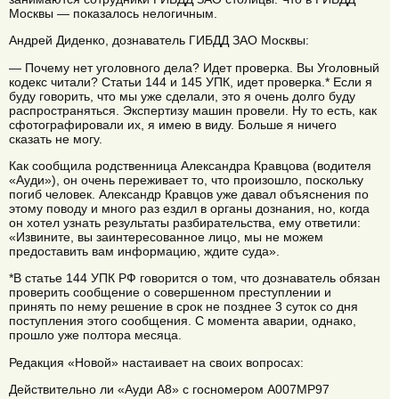
Москвы — показалось нелогичным.
Андрей Диденко, дознаватель ГИБДД ЗАО Москвы:
— Почему нет уголовного дела? Идет проверка. Вы Уголовный
кодекс читали? Статьи 144 и 145 УПК, идет проверка.* Если я
буду говорить, что мы уже сделали, это я очень долго буду
распространяться. Экспертизу машин провели. Ну то есть, как
сфотографировали их, я имею в виду. Больше я ничего
сказать не могу.
Как сообщила родственница Александра Кравцова (водителя
«Ауди»), он очень переживает то, что произошло, поскольку
погиб человек. Александр Кравцов уже давал объяснения по
этому поводу и много раз ездил в органы дознания, но, когда
он хотел узнать результаты разбирательства, ему ответили:
«Извините, вы заинтересованное лицо, мы не можем
предоставить вам информацию, ждите суда».
*В статье 144 УПК РФ говорится о том, что дознаватель обязан
проверить сообщение о совершенном преступлении и
принять по нему решение в срок не позднее 3 суток со дня
поступления этого сообщения. С момента аварии, однако,
прошло уже полтора месяца.
Редакция «Новой» настаивает на своих вопросах:
Действительно ли «Ауди А8» с госномером А007МР97