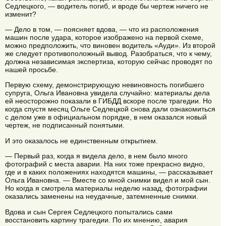
Седлецкого, — водитель погиб, и вроде бы чертеж ничего не
изменит?
— Дело в том, — поясняет вдова, — что из расположения
машин после удара, которое изображено на первой схеме,
можно предположить, что виновен водитель «Ауди». Из второй
же следует противоположный вывод. Разобраться, что к чему,
должна независимая экспертиза, которую сейчас проводят по
нашей просьбе.
Первую схему, демонстрирующую невиновность погибшего
супруга, Ольга Ивановна увидела случайно: материалы дела
ей неосторожно показали в ГИБДД вскоре после трагедии. Но
когда спустя месяц Ольге Седлецкой снова дали ознакомиться
с делом уже в официальном порядке, в нем оказался новый
чертеж, не подписанный понятыми.
И это оказалось не единственным открытием.
— Первый раз, когда я видела дело, в нем было много
фотографий с места аварии. На них тоже прекрасно видно,
где и в каких положениях находятся машины, — рассказывает
Ольга Ивановна. — Вместе со мной снимки видел и мой сын.
Но когда я смотрела материалы неделю назад, фотографии
оказались заменены на неудачные, затемненные снимки.
Вдова и сын Сергея Седлецкого попытались сами
восстановить картину трагедии. По их мнению, авария