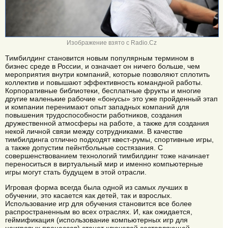
Изображение взято с Radio.Cz
Тимбилдинг становится новым популярным термином в
бизнес среде в России, и означает он ничего больше, чем
мероприятия внутри компаний, которые позволяют сплотить
коллектив и повышают эффективность командной работы.
Корпоративные библиотеки, бесплатные фрукты и многие
другие маленькие рабочие «бонусы» это уже пройденный этап
и компании перенимают опыт западных компаний для
повышения трудоспособности работников, создания
дружественной атмосферы на работе, а также для создания
некой личной связи между сотрудниками. В качестве
тимбилдинга отлично подходят квест-румы, спортивные игры,
а также допустим пейнтбольные состязания. С
совершенствованием технологий тимбилдинг тоже начинает
переноситься в виртуальный мир и именно компьютерные
игры могут стать будущем в этой отрасли.
Игровая форма всегда была одной из самых лучших в
обучении, это касается как детей, так и взрослых.
Использование игр для обучения становится все более
распространенным во всех отраслях. И, как ожидается,
геймификация (использование компьютерных игр для
неигровых процессов) станет ключевой составляющей