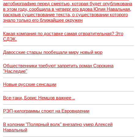
автобиографию перед смертью, которая будет опубликована
в этом году, сообщила в четверг его вдова Юлия Навальная,
раскрыв существование текста, о существовании которого
знало только его ближайшее окружен
Какая компания по доставке самая отвратительная? Это
СДЭК.
Давосские старцы пообещали миру новый мор
Общественники требуют запретить роман Сорокина
"Наследие"
Новые русские сенсации
Все-таки, Борис Немцов важнее ..
РЭП-килограммы споют на Евровидении
В колонии "Полярный волк" внезапно умер Алексей
Навальный