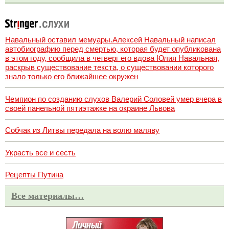
Навальный оставил мемуары.Алексей Навальный написал
автобиографию перед смертью, которая будет опубликована
в этом году, сообщила в четверг его вдова Юлия Навальная,
раскрыв существование текста, о существовании которого
знало только его ближайшее окружен
Чемпион по созданию слухов Валерий Соловей умер вчера в
своей панельной пятиэтажке на окраине Львова
Собчак из Литвы передала на волю маляву
Украсть все и сесть
Рецепты Путина
Все материалы…