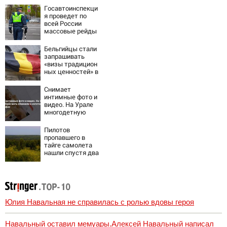
остановившего
Госавтоинспекци
мальчишек на
я проведет по
поле с горохом
всей России
массовые рейды
с 10 августа
Бельгийцы стали
запрашивать
«визы традицион
ных ценностей» в
посольстве РФ
Снимает
интимные фото и
видео. На Урале
многодетную
мать обвинили в
изготовлении
Пилотов
порнографии
пропавшего в
тайге самолета
нашли спустя два
дня
Юлия Навальная не справилась с ролью вдовы героя
Навальный оставил мемуары.Алексей Навальный написал