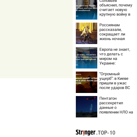
Соловьёв
объяснил, почему
считает новую
крупную войну в
Европе
неизбежной
Россиянам
рассказали,
сокращает ли
жизнь ночная
работа
Европа не знает,
что делать с
миром на
Украине:
остановка боев
грозит для нее
"Огромный
хаосом
ущерб": в Киеве
пришли в ужас
после ударов ВС
России
Пентагон
рассекретил
данные о
появлении НЛО на
Ближнем Востоке