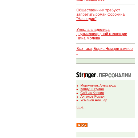
Общественники требуют
запретить роман Сорокина
"Наследие"
Умерла владелица
двухмиллиардной коллекции
Нина Молева
Все-таки, Борис Немцов важнее
..
Моргульчик Александр
Каплун Герман
Собчак Ксения
Антонов Роман
Усманов Алишер
Еще…