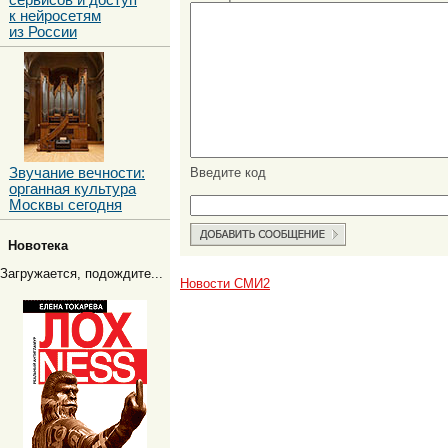
сервисов и доступ
к нейросетям
из России
Введите код
Звучание вечности:
органная культура
Москвы сегодня
Новотека
Загружается, подождите...
Новости СМИ2