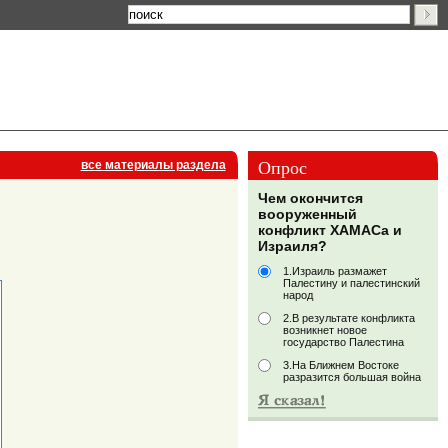
Опрос
все материалы раздела
Чем окончится
вооруженный
конфликт ХАМАСа и
Израиля?
1.Израиль размажет
Палестину и палестинский
народ
2.В результате конфликта
возникнет новое
государство Палестина
3.На Ближнем Востоке
разразится большая война