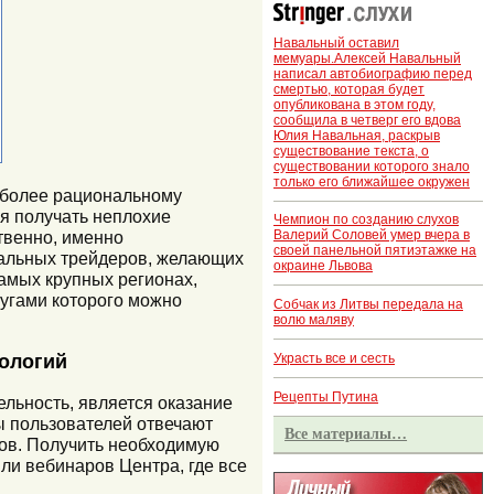
Навальный оставил
мемуары.Алексей Навальный
написал автобиографию перед
смертью, которая будет
опубликована в этом году,
сообщила в четверг его вдова
Юлия Навальная, раскрыв
существование текста, о
существовании которого знало
только его ближайшее окружен
 более рациональному
я получать неплохие
Чемпион по созданию слухов
ственно, именно
Валерий Соловей умер вчера в
своей панельной пятиэтажке на
альных трейдеров, желающих
окраине Львова
амых крупных регионах,
лугами которого можно
Собчак из Литвы передала на
волю маляву
нологий
Украсть все и сесть
Рецепты Путина
льность, является оказание
ы пользователей отвечают
Все материалы…
ов. Получить необходимую
ли вебинаров Центра, где все