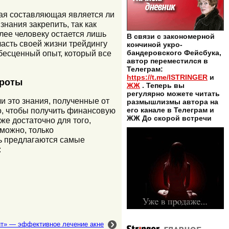
кая составляющая является ли
нания закрепить, так как
лее человеку остается лишь
В связи с закономерной
часть своей жизни трейдингу
кончиной укро-
бандеровского Фейсбука,
 бесценный опыт, который все
автор переместился в
Телеграм:
https://t.me/ISTRINGER
и
ороты
ЖЖ
. Теперь вы
регулярно можете читать
и это знания, полученные от
размышлизмы автора на
его канале в Телеграм и
о, чтобы получить финансовую
ЖЖ До скорой встречи
же достаточно для того,
можно, только
сь предлагаются самые
:
ит» — эффективное лечение акне