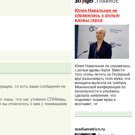
Юлия Навальная не
справилась с ролью
вдовы героя
Юлия Навальная не справилась
с ролью вдовы героя. Вместо
того чтобы лететь за Полярный
круг разыскивать тело мужа, эта
женщина вылезла на трибуну
рацию, то есть ваши сообщения не
Мюнхенской конференции по
безопасности и улыбаясь
сделала заявление, что
ачит лишь, что нас утомили СПАМеры,
поднимет знамя мужа и
и вы отнесетесь к ним с пониманием.
возглавит...чт
mediametrics.ru