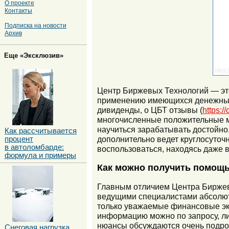
О проекте
Контакты
Подписка на новости
Архив
Еще «Эксклюзив»
Центр Биржевых Технологий — это
применению имеющихся денежных 
дивиденды, о ЦБТ отзывы (
https:/
многочисленные положительные м
научиться зарабатывать достойно
Как рассчитывается
дополнительно ведет круглосуточ
процент
в автоломбарде:
воспользоваться, находясь даже в
формула и примеры
Как можно получить помощь
Главным отличием Центра Биржевы
ведущими специалистами абсолют
только уважаемые финансовые эк
информацию можно по запросу, ли
нюансы обсуждаются очень подро
Снеговая нагрузка