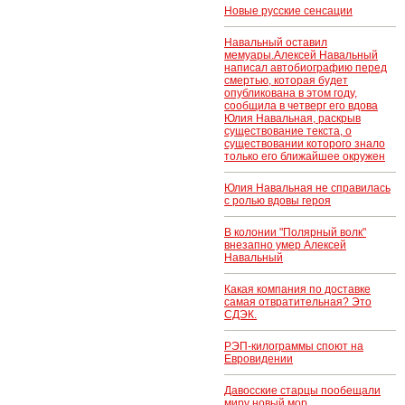
Новые русские сенсации
Навальный оставил
мемуары.Алексей Навальный
написал автобиографию перед
смертью, которая будет
опубликована в этом году,
сообщила в четверг его вдова
Юлия Навальная, раскрыв
существование текста, о
существовании которого знало
только его ближайшее окружен
Юлия Навальная не справилась
с ролью вдовы героя
В колонии "Полярный волк"
внезапно умер Алексей
Навальный
Какая компания по доставке
самая отвратительная? Это
СДЭК.
РЭП-килограммы споют на
Евровидении
Давосские старцы пообещали
миру новый мор