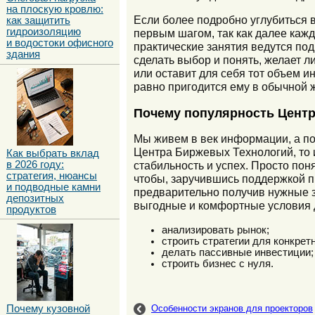
на плоскую кровлю:
Если более подробно углубиться в
как защитить
гидроизоляцию
первым шагом, так как далее каж
и водостоки офисного
практические занятия ведутся по
здания
сделать выбор и понять, желает л
или оставит для себя тот объем и
равно пригодится ему в обычной 
Почему популярность Центр
Мы живем в век информации, а пот
Центра Биржевых Технологий, то 
Как выбрать вклад
в 2026 году:
стабильность и успех. Просто пон
стратегия, нюансы
чтобы, заручившись поддержкой п
и подводные камни
предварительно получив нужные з
депозитных
выгодные и комфортные условия 
продуктов
анализировать рынок;
строить стратегии для конкрет
делать пассивные инвестиции;
строить бизнес с нуля.
Почему кузовной
Особенности экранов для проекторов