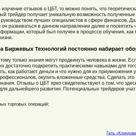
 изучение отзывов о ЦБТ, то можно понять, что теоретичес
дый трейдер получает уникальную возможность полученные з
д руководством лучших специалистов в сфере финансов. Да
и он развиваться в данном направлении далее и посвятить 
нформации, который был получен в процессе обучения, как
жизни.
а Биржевых Технологий постоянно набирает об
ому только знания могут продвинуть человека в жизни. Есл
их достаточно подкрепить практическими навыками для тог
ять, как работают деньги и что нужно для их приумножения у
рофессионалов, окупить вложенные средства. Сделать это 
нания. Отзывы о ЦБТ ярко свидетельствуют о том, что зде
для дальнейшего развития. Потенциальных трейдеров учат
ных торговых операций;
Гель «Клиндов