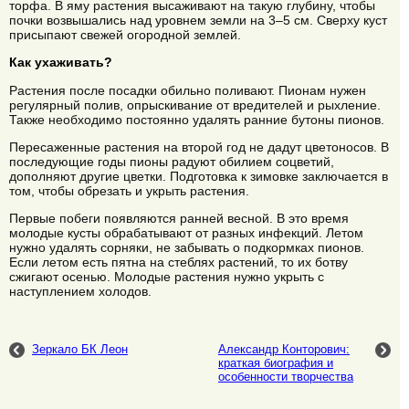
торфа. В яму растения высаживают на такую глубину, чтобы
почки возвышались над уровнем земли на 3–5 см. Сверху куст
присыпают свежей огородной землей.
Как ухаживать?
Растения после посадки обильно поливают. Пионам нужен
регулярный полив, опрыскивание от вредителей и рыхление.
Также необходимо постоянно удалять ранние бутоны пионов.
Пересаженные растения на второй год не дадут цветоносов. В
последующие годы пионы радуют обилием соцветий,
дополняют другие цветки. Подготовка к зимовке заключается в
том, чтобы обрезать и укрыть растения.
Первые побеги появляются ранней весной. В это время
молодые кусты обрабатывают от разных инфекций. Летом
нужно удалять сорняки, не забывать о подкормках пионов.
Если летом есть пятна на стеблях растений, то их ботву
сжигают осенью. Молодые растения нужно укрыть с
наступлением холодов.
Зеркало БК Леон
Александр Конторович:
краткая биография и
особенности творчества