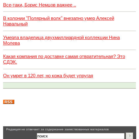
Все-таки, Борис Немцов важнее ..
В колонии "Полярный волк" внезапно умер Алексей
Навальный
Умерла владелица двухмиллиардной коллекции Нина
Молева
Какая компания по доставке самая отвратительная? Это
СДЭК.
Он умрет в 120 лет, но кожа будет упругая
Pедакция не отвечает за содержание заимствованных материалов