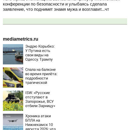
конференции по безопасности и улыбаясь сделала
заявление, что поднимет знамя мужа и возглавит...чт
mediametrics.ru
Эндрю Корыбко:
У Путина есть
свои виды на
Одессу. Трампу
они понравятся.
Зеленскому вряд
Спала на балконе
ли
во время прилёта:
подробности
трагической
гибели малышки
в Нижнекамске
ISW: «Русские
10/08/2026 –
отступают в
Новости
Запорожье, ВСУ
отбили Зарницу»
Хроника атаки
БПЛА на
Нижнекамск 10
августа 2026: что