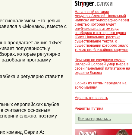
Навальный оставил
мемуары.Алексей Навальный
фессионализмом. Его целью
написал автобиографию перед
смертью, которая будет
равился в «Монако», вместе с
опубликована в этом году,
сообщила в четверг его вдова
Юлия Навальная, раскрыв
существование текста, о
но предлагает линия 1хБет.
существовании которого знало
ивает популярность у
только его ближайшее окружен
бзорах, которые регулярно
о разобрали программу
Чемпион по созданию слухов
Валерий Соловей умер вчера в
своей панельной пятиэтажке на
окраине Львова
авбека и регулярно ставит в
Собчак из Литвы передала на
волю маляву
Украсть все и сесть
льных европейских клубов.
Рецепты Путина
не считается основным
асперини сложно, поэтому
Все материалы…
их команд Серии А: