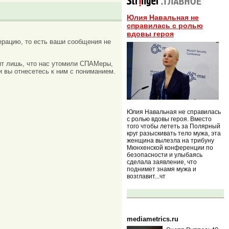
Юлия Навальная не
справилась с ролью
вдовы героя
рацию, то есть ваши сообщения не
ачит лишь, что нас утомили СПАМеры,
и вы отнесетесь к ним с пониманием.
Юлия Навальная не справилась
с ролью вдовы героя. Вместо
того чтобы лететь за Полярный
круг разыскивать тело мужа, эта
женщина вылезла на трибуну
Мюнхенской конференции по
безопасности и улыбаясь
сделала заявление, что
поднимет знамя мужа и
возглавит...чт
mediametrics.ru