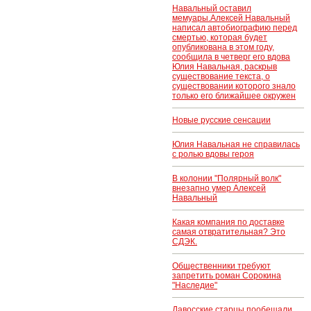
Навальный оставил
мемуары.Алексей Навальный
написал автобиографию перед
смертью, которая будет
опубликована в этом году,
сообщила в четверг его вдова
Юлия Навальная, раскрыв
существование текста, о
существовании которого знало
только его ближайшее окружен
Новые русские сенсации
Юлия Навальная не справилась
с ролью вдовы героя
В колонии "Полярный волк"
внезапно умер Алексей
Навальный
Какая компания по доставке
самая отвратительная? Это
СДЭК.
Общественники требуют
запретить роман Сорокина
"Наследие"
Давосские старцы пообещали