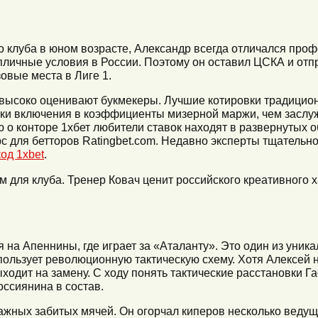
 клуба в юном возрасте, Александр всегда отличался про
пличные условия в России. Поэтому он оставил ЦСКА и отп
овые места в Лиге 1.
высоко оценивают букмекеры. Лучшие котировки традицион
ки включения в коэффициенты мизерной маржи, чем заслуж
о конторе 1хбет любители ставок находят в развернутых о
с для бетторов Ratingbet.com. Недавно эксперты тщательн
од 1xbet
.
 для клуба. Тренер Ковач ценит российского креативного х
на Апеннины, где играет за «Аталанту». Это один из уника
ользует революционную тактическую схему. Хотя Алексей 
ходит на замену. С ходу понять тактические расстановки Г
оссиянина в состав.
важных забитых мячей. Он огорчал киперов несколько ведущ