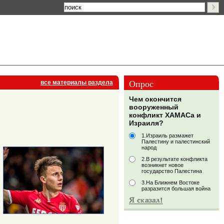
Опрос
все материалы раздела
Чем окончится
вооруженный
конфликт ХАМАСа и
Израиля?
1.Израиль размажет
Палестину и палестинский
народ
2.В результате конфликта
возникнет новое
государство Палестина
3.На Ближнем Востоке
разразится большая война