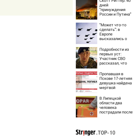
Скотт Риттер: 40
дней
"принуждения
России и Путина"
резко приблизили
крах режима
"Может что-то
Зеленского
сделать": в
Европе
высказались о
нападении России
Подробности из
первых уст:
Участник СВО
рассказал, что
спасло его в
схватке с
Пропавшая в
медведем
Пскове 17-летняя
девушка найдена
мертвой
В Липецкой
области два
человека
пострадали после
падения БПЛА