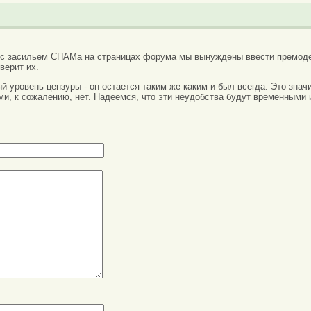
 с засильем СПАМа на страницах форума мы вынуждены ввести премоде
верит их.
вый уровень цензуры - он остается таким же каким и был всегда. Это зн
ми, к сожалению, нет. Надеемся, что эти неудобства будут временными 