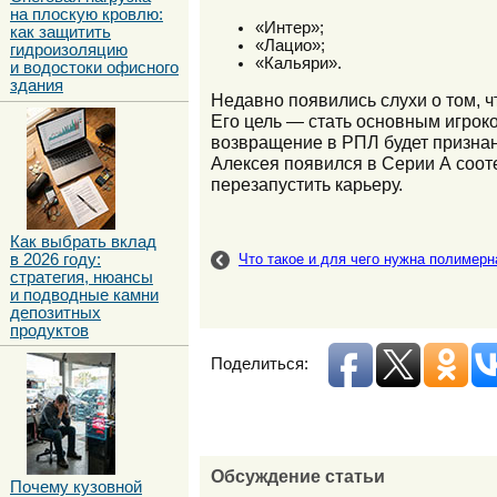
на плоскую кровлю:
«Интер»;
как защитить
«Лацио»;
гидроизоляцию
«Кальяри».
и водостоки офисного
здания
Недавно появились слухи о том, 
Его цель — стать основным игроко
возвращение в РПЛ будет признан
Алексея появился в Серии А соот
перезапустить карьеру.
Как выбрать вклад
в 2026 году:
Что такое и для чего нужна полимерн
стратегия, нюансы
и подводные камни
депозитных
продуктов
Поделиться:
Обсуждение статьи
Почему кузовной