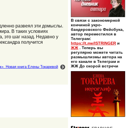
В связи с закономерной
кончиной укро-
едленно развеял эти домыслы.
бандеровского Фейсбука,
ира. В таких условиях
автор переместился в
, это шаг назад. Недавно у
Телеграм:
лександра получится
https://t.me/ISTRINGER
и
ЖЖ
. Теперь вы
регулярно можете читать
размышлизмы автора на
его канале в Телеграм и
ЖЖ До скорой встречи
к». Новая книга Елены Токаревой