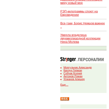
миру новый мор
РЭП-килограммы споют на
Евровидении
Все-таки, Борис Немцов важнее
..
Умерла владелица
двухмиллиардной коллекции
Нина Молева
Моргульчик Александр
Каплун Герман
Собчак Ксения
Антонов Роман
Усманов Алишер
Еще…