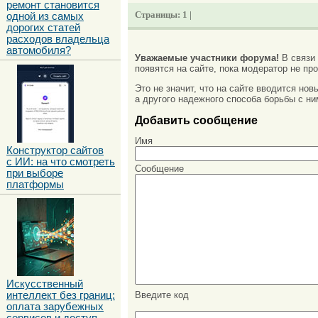
ремонт становится
Страницы:
1 |
одной из самых
дорогих статей
расходов владельца
автомобиля?
Уважаемые участники форума!
В связи
появятся на сайте, пока модератор не про
Это не значит, что на сайте вводится но
а другого надежного способа борьбы с ни
Добавить сообщение
Имя
Конструктор сайтов
с ИИ: на что смотреть
Сообщение
при выборе
платформы
Искусственный
Введите код
интеллект без границ:
оплата зарубежных