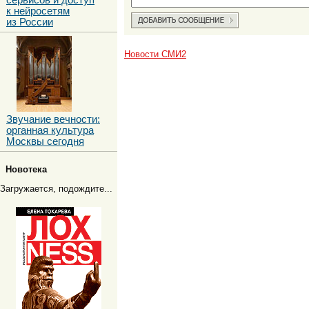
сервисов и доступ
к нейросетям
из России
Новости СМИ2
Звучание вечности:
органная культура
Москвы сегодня
Новотека
Загружается, подождите...