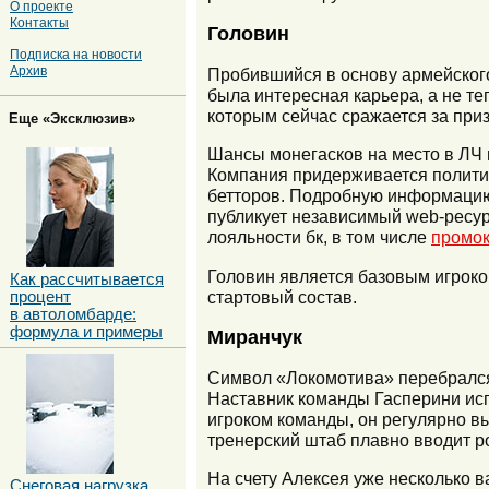
О проекте
Контакты
Головин
Подписка на новости
Архив
Пробившийся в основу армейского
была интересная карьера, а не те
которым сейчас сражается за приз
Еще «Эксклюзив»
Шансы монегасков на место в ЛЧ 
Компания придерживается полити
бетторов. Подробную информацию 
публикует независимый web-ресур
лояльности бк, в том числе
промок
Головин является базовым игроком
Как рассчитывается
стартовый состав.
процент
в автоломбарде:
формула и примеры
Миранчук
Символ «Локомотива» перебрался 
Наставник команды Гасперини исп
игроком команды, он регулярно вы
тренерский штаб плавно вводит р
На счету Алексея уже несколько 
Снеговая нагрузка