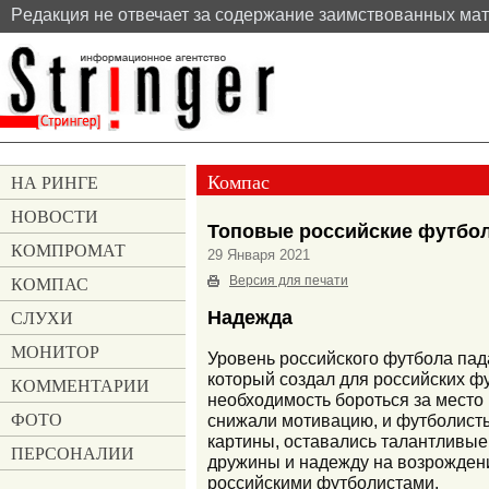
Pедакция не отвечает за содержание заимствованных ма
Компас
НА РИНГЕ
НОВОСТИ
Топовые российские футбо
КОМПРОМАТ
29 Января 2021
КОМПАС
Версия для печати
СЛУХИ
Надежда
МОНИТОР
Уровень российского футбола пада
который создал для российских ф
КОММЕНТАРИИ
необходимость бороться за место
ФОТО
снижали мотивацию, и футболист
картины, оставались талантливые
ПЕРСОНАЛИИ
дружины и надежду на возрождени
российскими футболистами.