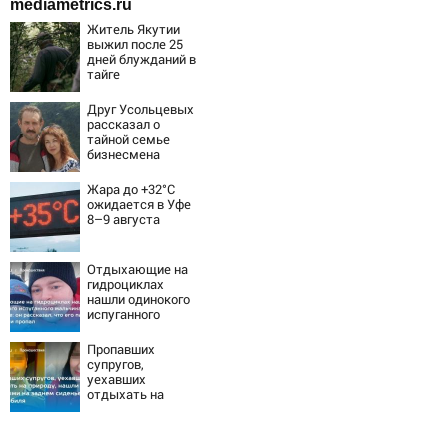
mediametrics.ru
Житель Якутии
выжил после 25
дней блужданий в
тайге
Друг Усольцевых
рассказал о
тайной семье
бизнесмена
Жара до +32°C
ожидается в Уфе
8–9 августа
Отдыхающие на
гидроциклах
нашли одинокого
испуганного
мальчика на
лодке: он
Пропавших
рассказал, что
супругов,
его папа нырнул и
уехавших
пропал
отдыхать на
природу, нашли
мертвыми на
заднем сиденье