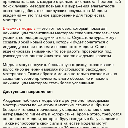
привлекательность каждого отдельного человека. Постоянный
поиск лучших методик познания и выражения элегантности
позволяет добиваться наилучших результатов. Модели
академии — это главное вдохновение для творчества
мастеров.
Визажист модель
— это тот человек, который помогает
начинающим талантливым мастерам совершенствовать свои
умения, воплощая задумки в жизнь. Слушатели курса могут
создать яркий новый образ, который будет сочетаться с
индивидуальным стилем и внешностью модели. Стоит
акцентировать внимание, что все работы проводятся под
руководством опытнейших технологов академии красоты.
Модели могут получить бесплатную стрижку, окрашивание
волос либо вечерний макияж по стоимости расходных
материалов. Таким образом можно не только сэкономить на
создании своего привлекательного образа, но и помочь
начинающим мастерам стать более успешными.
Доступные направления
Академия набирает моделей на регулярно проводимые
мастер-классы по женским и мужским стрижкам, бритью
бороды и головы, прическам, укладкам, восстановлению
натурального пигмента и колористике. Кроме этого, требуются
постоянные модели, которые будут входить в базу академии.
Также испробовать свои силы в качестве модели могут
девушки и юноши в возрасте до 30 лет на специальных