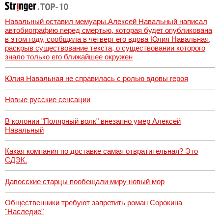
автомобиля
Навальный оставил мемуары.Алексей Навальный написал
автобиографию перед смертью, которая будет опубликована
в этом году, сообщила в четверг его вдова Юлия Навальная,
раскрыв существование текста, о существовании которого
знало только его ближайшее окружен
Юлия Навальная не справилась с ролью вдовы героя
Новые русские сенсации
В колонии "Полярный волк" внезапно умер Алексей
Навальный
Какая компания по доставке самая отвратительная? Это
СДЭК.
Давосские старцы пообещали миру новый мор
Общественники требуют запретить роман Сорокина
"Наследие"