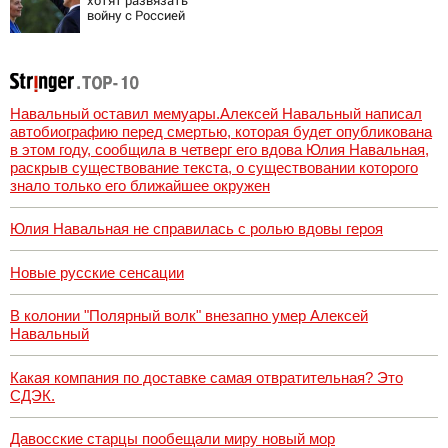
хотят развязать
войну с Россией
Навальный оставил мемуары.Алексей Навальный написал
автобиографию перед смертью, которая будет опубликована
в этом году, сообщила в четверг его вдова Юлия Навальная,
раскрыв существование текста, о существовании которого
знало только его ближайшее окружен
Юлия Навальная не справилась с ролью вдовы героя
Новые русские сенсации
В колонии "Полярный волк" внезапно умер Алексей
Навальный
Какая компания по доставке самая отвратительная? Это
СДЭК.
Давосские старцы пообещали миру новый мор