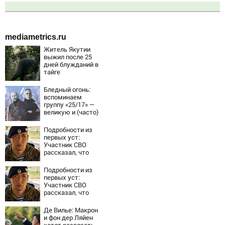
mediametrics.ru
Житель Якутии
выжил после 25
дней блужданий в
тайге
Бледный огонь:
вспоминаем
группу «25/17» —
великую и (часто)
ужасную
Подробности из
первых уст:
Участник СВО
рассказал, что
спасло его в
схватке с
Подробности из
медведем
первых уст:
Участник СВО
рассказал, что
спасло его в
схватке с
Де Вилье: Макрон
медведем
и фон дер Ляйен