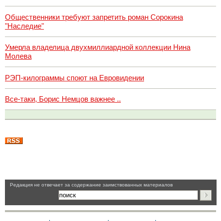
Общественники требуют запретить роман Сорокина
"Наследие"
Умерла владелица двухмиллиардной коллекции Нина
Молева
РЭП-килограммы споют на Евровидении
Все-таки, Борис Немцов важнее ..
Pедакция не отвечает за содержание заимствованных материалов