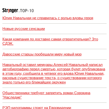
семитысячника
Юлия Навальная не справилась с ролью вдовы героя
Новые русские сенсации
Какая компания по доставке самая отвратительная? Это
СДЭК.
Давосские старцы пообещали миру новый мор
Навальный оставил мемуары.Алексей Навальный написал
автобиографию перед смертью, которая будет опубликована
в этом году, сообщила в четверг его вдова Юлия Навальная,
раскрыв существование текста, о существовании которого
знало только его ближайшее окружен
Общественники требуют запретить роман Сорокина
"Наследие"
РЭП-килограммы споют на Евровидении