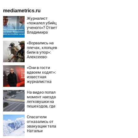
mediametrics.ru
Журналист
«пожалел убийц
ученого»? Ответ
Владимира
Ворсобина на
отклики
«Ворвались на
читателей
плечах, хлопцев
били в упор»:
Алексеево-
Дружковка стала
могильником для
«Они в гости
«птах Мадьяра»
вдвоем ходят»:
известная
журналистка
подтвердила
роман
На видео попал
Бондарчука и
момент наезда
Исаковой
легковушки на
пешеходов, где
пострадали
минимум восемь
Спасатели
человек
отказались от
06/08/2026 –
эвакуации тела
Новости
Натальи
Наговицыной с