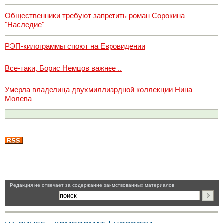
Общественники требуют запретить роман Сорокина
"Наследие"
РЭП-килограммы споют на Евровидении
Все-таки, Борис Немцов важнее ..
Умерла владелица двухмиллиардной коллекции Нина
Молева
Pедакция не отвечает за содержание заимствованных материалов