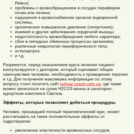
Рейно);
проблемы с кровообращением в сосудах периферии
почек или печени;
нарушения в кровоснабжении органов эндокринной
системы;
хроническое повышенное давление (гипертония);
ишемия и другие заболевания сердечной мышцы;
недостаточность кровообращения любого характера;
сбои в липидных обменных процессах организма;
различные невропатии периферического типа;
остеоартроз;
и т.д.
Разумеется, перед назначением курса лечения пациент
консультируется с доктором, который оценивает общее
самочувствие человека, необходимость к проведению терапии
и т.д. Для получения максимума информации по этому
вопросу стоит посетить сайт
svityaz-resort.com.ua
, где также
можно записаться на сухие H2CO3-ванны в санаторно-
курортном комплексе Свитязь.
Эффекты, которых позволяют добиться процедуры
Человек, прошедший полный терапевтический курс, может
рассчитывать на такие положительные эффекты от
гидротерапии:
увеличение эластичности кровеносных сосудов;