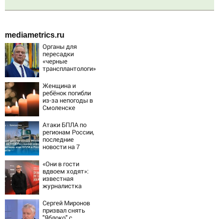
mediametrics.ru
Органы для
пересадки
«черные
трансплантологи»
извлекали у еще
живых пациентов
Женщина и
ребёнок погибли
из-за непогоды в
Смоленске
Атаки БПЛА по
регионам России,
последние
новости на 7
августа 2026:
последствия,
«Они в гости
атаки на склады
вдвоем ходят»:
Wildberries,
известная
состояние
журналистка
пострадавших
подтвердила
роман
Сергей Миронов
Бондарчука и
призвал снять
Исаковой
"Яблоко" с