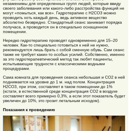
незаменимы для определенных групп людей, которые ввиду
своего заболевания или какого-либо расстройства функций не
могут «помыться, как все». Гидротерапию с H2CO3 можно
проводить хоть каждый день, ведь активное вещество
абсолютно безвредно. Стандартный сеанс занимает порядка
получаса, а проводится он в специально оснащенном
помещении.
Нередко гидротерапию проводят одновременно для 15–20
человек. Как-то специально готовиться к ней не нужно,
рекомендуется лишь брать с собой сменную обувь. Сам сеанс
также не требует каких-то особых усилий. Собственно, именно
за это гидротерапевтический метод так любят пациенты,
испытывающие трудности с классическими водными
процедурами.
Сама комната для проведения сеанса небольшая и CO2 в ней
поднимается на уровне до 1 м. над полом. Концентрация
H2CO3, при этом, составляет в таком помещении до 1%
(кстати, в естественной среде концентрация CO2 в воздухе
составляет всего примерно 0,3%, а если этот показатель будет
увеличен до 10%, это грозит летальным исходом).
Показания к проведению