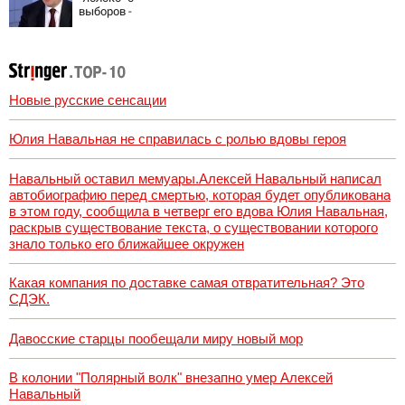
выборов -
Новости на
Вести.ru
Новые русские сенсации
Юлия Навальная не справилась с ролью вдовы героя
Навальный оставил мемуары.Алексей Навальный написал
автобиографию перед смертью, которая будет опубликована
в этом году, сообщила в четверг его вдова Юлия Навальная,
раскрыв существование текста, о существовании которого
знало только его ближайшее окружен
Какая компания по доставке самая отвратительная? Это
СДЭК.
Давосские старцы пообещали миру новый мор
В колонии "Полярный волк" внезапно умер Алексей
Навальный