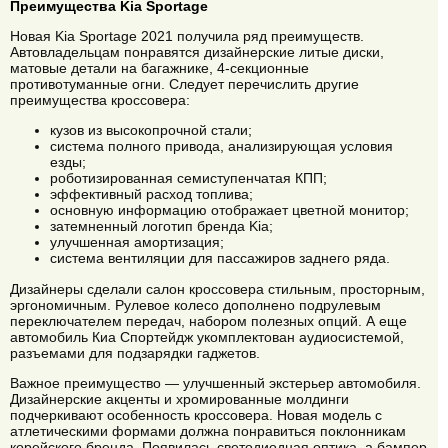
Преимущества Kia Sportage
Новая Kia Sportage 2021 получила ряд преимуществ.
Автовладельцам понравятся дизайнерские литые диски,
матовые детали на багажнике, 4-секционные
противотуманные огни. Следует перечислить другие
преимущества кроссовера:
кузов из высокопрочной стали;
система полного привода, анализирующая условия
езды;
роботизированная семиступенчатая КПП;
эффективный расход топлива;
основную информацию отображает цветной монитор;
затемненный логотип бренда Kia;
улучшенная амортизация;
система вентиляции для пассажиров заднего ряда.
Дизайнеры сделали салон кроссовера стильным, просторным,
эргономичным. Рулевое колесо дополнено подрулевым
переключателем передач, набором полезных опций. А еще
автомобиль Киа Спортейдж укомплектован аудиосистемой,
разъемами для подзарядки гаджетов.
Важное преимущество — улучшенный экстерьер автомобиля.
Дизайнерские акценты и хромированные молдинги
подчеркивают особенность кроссовера. Новая модель с
атлетическими формами должна понравиться поклонникам
корейского бренда. Появилась светодиодная оптика, а бампер