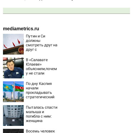
mediametrics.ru
Путин и Си
должны
смотреть друг на
друг с
подозрением:
Зеленский
В «Салавате
поставил задачу
Юлаеве»
своим
объяснили,почем
дипломатам
у не стали
активно
подписывать
По дну Каспия
игроков в
начали
межсезонье
прокладывать
стратегический
интернет-кабель
Пыталась спасти
малыша и
погибла с ним:
женщина
разбилась
насмерть на
Восемь человек