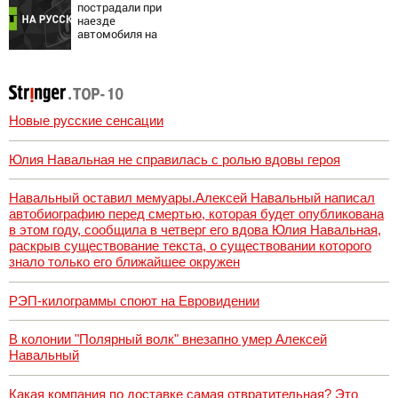
глазах у детей
пострадали при
06/08/2026 –
наезде
Новости
автомобиля на
пешеходов в
Омске
Новые русские сенсации
Юлия Навальная не справилась с ролью вдовы героя
Навальный оставил мемуары.Алексей Навальный написал
автобиографию перед смертью, которая будет опубликована
в этом году, сообщила в четверг его вдова Юлия Навальная,
раскрыв существование текста, о существовании которого
знало только его ближайшее окружен
РЭП-килограммы споют на Евровидении
В колонии "Полярный волк" внезапно умер Алексей
Навальный
Какая компания по доставке самая отвратительная? Это