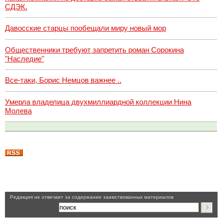
СДЭК.
Давосские старцы пообещали миру новый мор
Общественники требуют запретить роман Сорокина
"Наследие"
Все-таки, Борис Немцов важнее ..
Умерла владелица двухмиллиардной коллекции Нина
Молева
Pедакция не отвечает за содержание заимствованных материалов