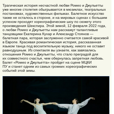
Трагическая история несчастной любви Ромео и Джульетты
уже многие столетия обыгрывается в мюзиклах, театральных
постановках, художественных фильмах. Балетное искусство
также не осталось в стороне, и на мировых сценах с большим
успехом проходят хореографические шоу по сюжету этого
произведения Шекспира. Этой зимой, 12 февраля 2022 года,
о любви Ромео и Джульетты нам расскажут талантливые
танцовщики Екатерина Кухар и Александр Стоянов —
балетная пара, которая заслуженно считается самой красивой
в Европе. Красивая романтическая история, рассказанная
языком танца под восхитительную музыку, никого не оставит
равнодушным. Из спектакля вы узнаете, как завязались
отношения Ромео и Джульетты, что стало преградой для
их совместного счастья, чем обернулась запретная любовь.
Балет «Ромео и Джульетта» пройдет на сцене МЦКИ
ПУ и станет одним из самых громких хореографических
событий этой зимы.