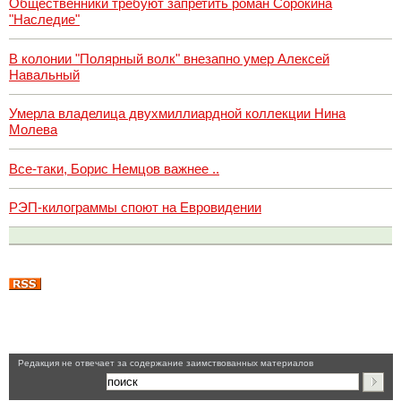
Общественники требуют запретить роман Сорокина
"Наследие"
В колонии "Полярный волк" внезапно умер Алексей
Навальный
Умерла владелица двухмиллиардной коллекции Нина
Молева
Все-таки, Борис Немцов важнее ..
РЭП-килограммы споют на Евровидении
Pедакция не отвечает за содержание заимствованных материалов