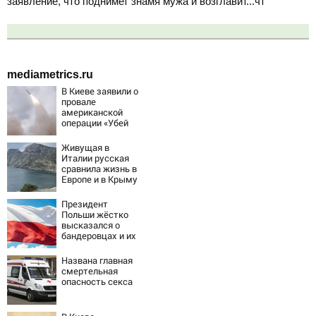
заявление, что поднимет знамя мужа и возглавит...чт
mediametrics.ru
В Киеве заявили о
провале
американской
операции «Убей
лучника» против
России
Живущая в
Италии русская
сравнила жизнь в
Европе и в Крыму
Президент
Польши жёстко
высказался о
бандеровцах и их
идеологии
Названа главная
смертельная
опасность секса