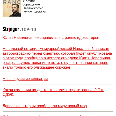
В Киеве
обращение
Зеленского о
Patriot назвали
«комедией»
Юлия Навальная не справилась с ролью вдовы героя
Навальный оставил мемуары.Алексей Навальный написал
автобиографию перед смертью, которая будет опубликована
в этом году, сообщила в четверг его вдова Юлия Навальная,
раскрыв существование текста, о существовании которого
знало только его ближайшее окружен
Новые русские сенсации
Какая компания по доставке самая отвратительная? Это
СДЭК.
Давосские старцы пообещали миру новый мор