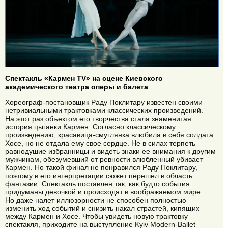
Спектакль «Кармен TV» на сцене Киевского
академического театра оперы и балета
Хореограф-постановщик Раду Поклитару известен своими
нетривиальными трактовками классических произведений.
На этот раз объектом его творчества стала знаменитая
история цыганки Кармен. Согласно классическому
произведению, красавица-смуглянка влюбила в себя солдата
Хосе, но не отдала ему свое сердце. Не в силах терпеть
равнодушие избранницы и видеть знаки ее внимания к другим
мужчинам, обезумевший от ревности влюбленный убивает
Кармен. Но такой финал не понравился Раду Поклитару,
поэтому в его интерпретации сюжет перешел в область
фантазии. Спектакль поставлен так, как будто события
придуманы девочкой и происходят в воображаемом мире.
Но даже налет иллюзорности не способен полностью
изменить ход событий и снизить накал страстей, кипящих
между Кармен и Хосе. Чтобы увидеть новую трактовку
спектакля, приходите на выступление Kyiv Modern-Ballet