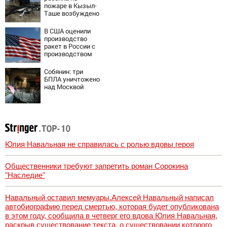
подробности
пожаре в Кызыл-
Таше возбуждено
уголовное дело
В США оценили
производство
ракет в России с
производством
"Пэтриотов"
Собянин: три
БПЛА уничтожено
над Москвой
Юлия Навальная не справилась с ролью вдовы героя
Общественники требуют запретить роман Сорокина
"Наследие"
Навальный оставил мемуары.Алексей Навальный написал
автобиографию перед смертью, которая будет опубликована
в этом году, сообщила в четверг его вдова Юлия Навальная,
раскрыв существование текста, о существовании которого