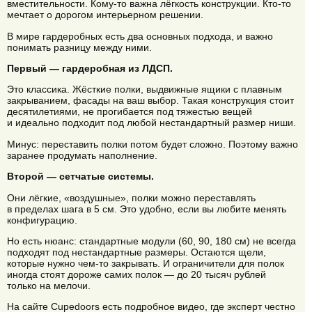
вместительности. Кому-то важна лёгкость конструкции. Кто-то
мечтает о дорогом интерьерном решении.
В мире гардеробных есть два основных подхода, и важно
понимать разницу между ними.
Первый — гардеробная из ЛДСП.
Это классика. Жёсткие полки, выдвижные ящики с плавным
закрыванием, фасады на ваш выбор. Такая конструкция стоит
десятилетиями, не прогибается под тяжестью вещей
и идеально подходит под любой нестандартный размер ниши.
Минус: переставить полки потом будет сложно. Поэтому важно
заранее продумать наполнение.
Второй — сетчатые системы.
Они лёгкие, «воздушные», полки можно переставлять
в пределах шага в 5 см. Это удобно, если вы любите менять
конфигурацию.
Но есть нюанс: стандартные модули (60, 90, 180 см) не всегда
подходят под нестандартные размеры. Остаются щели,
которые нужно чем-то закрывать. И ограничители для полок
иногда стоят дороже самих полок — до 20 тысяч рублей
только на мелочи.
На сайте Cupedoors есть подробное видео, где эксперт честно