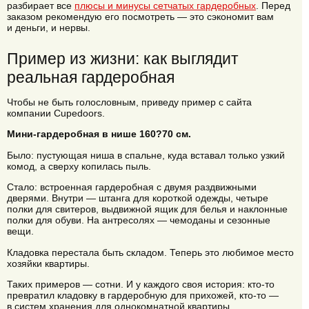
разбирает все
плюсы и минусы сетчатых гардеробных
. Перед
заказом рекомендую его посмотреть — это сэкономит вам
и деньги, и нервы.
Пример из жизни: как выглядит
реальная гардеробная
Чтобы не быть голословным, приведу пример с сайта
компании Cupedoors.
Мини-гардеробная в нише 160?70 см.
Было: пустующая ниша в спальне, куда вставал только узкий
комод, а сверху копилась пыль.
Стало: встроенная гардеробная с двумя раздвижными
дверями. Внутри — штанга для короткой одежды, четыре
полки для свитеров, выдвижной ящик для белья и наклонные
полки для обуви. На антресолях — чемоданы и сезонные
вещи.
Кладовка перестала быть складом. Теперь это любимое место
хозяйки квартиры.
Таких примеров — сотни. И у каждого своя история: кто-то
превратил кладовку в гардеробную для прихожей, кто-то —
в систем хранения для однокомнатной квартиры.