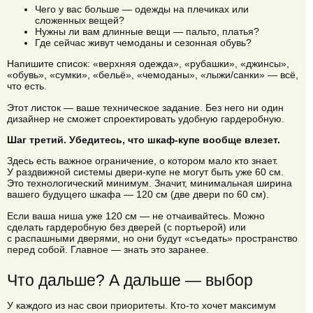
Чего у вас больше — одежды на плечиках или
сложенных вещей?
Нужны ли вам длинные вещи — пальто, платья?
Где сейчас живут чемоданы и сезонная обувь?
Напишите список: «верхняя одежда», «рубашки», «джинсы»,
«обувь», «сумки», «бельё», «чемоданы», «лыжи/санки» — всё,
что есть.
Этот листок — ваше техническое задание. Без него ни один
дизайнер не сможет спроектировать удобную гардеробную.
Шаг третий. Убедитесь, что шкаф-купе вообще влезет.
Здесь есть важное ограничение, о котором мало кто знает.
У раздвижной системы двери-купе не могут быть уже 60 см.
Это технологический минимум. Значит, минимальная ширина
вашего будущего шкафа — 120 см (две двери по 60 см).
Если ваша ниша уже 120 см — не отчаивайтесь. Можно
сделать гардеробную без дверей (с портьерой) или
с распашными дверями, но они будут «съедать» пространство
перед собой. Главное — знать это заранее.
Что дальше? А дальше — выбор
У каждого из нас свои приоритеты. Кто-то хочет максимум