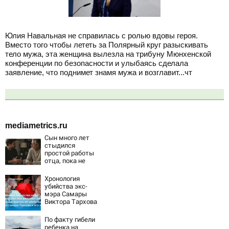
Юлия Навальная не справилась с ролью вдовы героя.
Вместо того чтобы лететь за Полярный круг разыскивать
тело мужа, эта женщина вылезла на трибуну Мюнхенской
конференции по безопасности и улыбаясь сделала
заявление, что поднимет знамя мужа и возглавит...чт
mediametrics.ru
Сын много лет
стыдился
простой работы
отца, пока не
узнал, ради чего
тот отказался от
Хронология
карьеры -
убийства экс-
история одной
мэра Самары
семьи
Виктора Тархова
и его жены: шесть
шокирующих
По факту гибели
фактов, новые
ребенка на