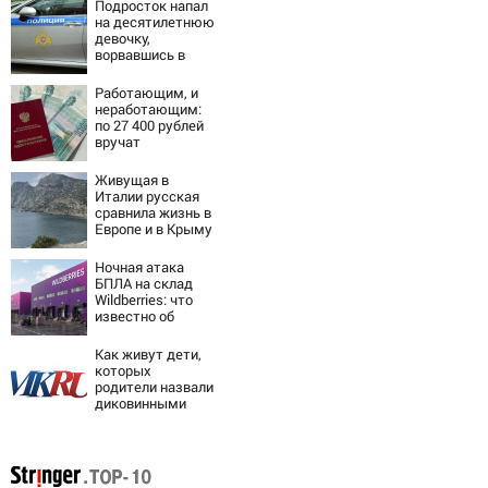
Подросток напал
на десятилетнюю
девочку,
ворвавшись в
квартиру
Работающим, и
неработающим:
по 27 400 рублей
вручат
пенсионерам в
сентябре -
Живущая в
PrimaMedia.ru
Италии русская
сравнила жизнь в
Европе и в Крыму
Ночная атака
БПЛА на склад
Wildberries: что
известно об
очередном ударе
по логистическим
Как живут дети,
центрам
которых
07/08/2026 –
родители назвали
Новости
диковинными
именами?