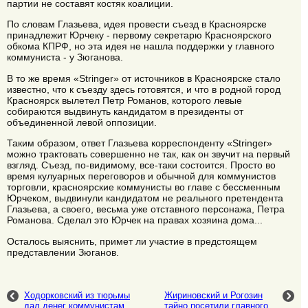
партии не составят костяк коалиции.
По словам Глазьева, идея провести съезд в Красноярске
принадлежит Юрчеку - первому секретарю Красноярского
обкома КПРФ, но эта идея не нашла поддержки у главного
коммуниста - у Зюганова.
В то же время «Stringer» от источников в Красноярске стало
известно, что к съезду здесь готовятся, и что в родной город
Красноярск вылетел Петр Романов, которого левые
собираются выдвинуть кандидатом в президенты от
объединенной левой оппозиции.
Таким образом, ответ Глазьева корреспонденту «Stringer»
можно трактовать совершенно не так, как он звучит на первый
взгляд. Съезд, по-видимому, все-таки состоится. Просто во
время кулуарных переговоров и обычной для коммунистов
торговли, красноярские коммунисты во главе с бессменным
Юрчеком, выдвинули кандидатом не реального претендента
Глазьева, а своего, весьма уже отставного персонажа, Петра
Романова. Сделал это Юрчек на правах хозяина дома...
Осталось выяснить, примет ли участие в предстоящем
представлении Зюганов.
Ходорковский из тюрьмы
Жириновский и Рогозин
дал денег коммунистам
тайно посетили главного