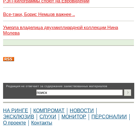
РЭП-килограммы споют на Евровидении
Все-таки, Борис Немцов важнее ..
Умерла владелица двухмиллиардной коллекции Нина
Молева
Pедакция не отвечает за содержание заимствованных материалов
НА РИНГЕ
КОМПРОМАТ
НОВОСТИ
ЭКСКЛЮЗИВ
СЛУХИ
МОНИТОР
ПЕРСОНАЛИИ
О проекте
Контакты