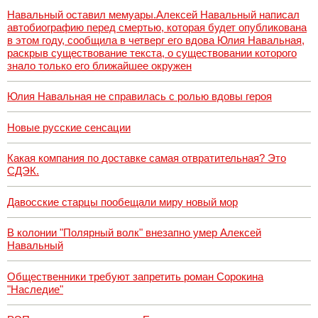
Навальный оставил мемуары.Алексей Навальный написал
автобиографию перед смертью, которая будет опубликована
в этом году, сообщила в четверг его вдова Юлия Навальная,
раскрыв существование текста, о существовании которого
знало только его ближайшее окружен
Юлия Навальная не справилась с ролью вдовы героя
Новые русские сенсации
Какая компания по доставке самая отвратительная? Это
СДЭК.
Давосские старцы пообещали миру новый мор
В колонии "Полярный волк" внезапно умер Алексей
Навальный
Общественники требуют запретить роман Сорокина
"Наследие"