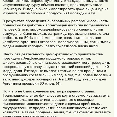
Кредит отнимал заработную плату. Благодаря этому, а также
искусственному курсу обмена валюты, производить стало
невыгодно. Выгодно было импортировать даже яйца и кур из
Израиля, мясомолочные продукты из Голландии и т.д.
В результате проведения либеральных реформ численность
полностью безработных аргентинцев достигла полумиллиона
человек, 2 млн. высококвалифицированных специалистов
вынуждены были выехать за границу, промышленность стала
работать на 50 % своей мощности, знаменитое сельское
хозяйство Аргентины оказалось парализованным, сотни тысяч
людей начали голодать, резко сократилось число школ.
Шесть лет деятельности демократического правительства
президента Альфонсина продемонстрировали, как
широкомасштабные финансовые махинации могут разрушить
процветающую страну, создав гигантский внешний долг — 40
млрд. долл. Ежегодные выплаты только по его процентам и
обслуживанию составили 5,5 млрд. в год, т. е. более половины
валютных доходов государства. А в 1989 году внешний долг
Аргентины превысил 60 млрд. (4).
Но и это не было конечной целью разорения страны.
Транснациональные финансовые круги стремились заставить
ее правительство оплачивать созданные с помощью
финансового мошенничества долги акциями прибыльных
государственных предприятий промышленности и сельского
хозяйства, а также продажей земли, т. е. фактически захватить
экономическую систему страны.