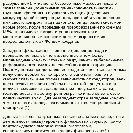
разрушением), миллионы безработных, массовая нищета,
захват транснациональными финансово-политическими
группами эффективно функционирующих (в условиях
международной конкуренции) предприятий и установление
ими своего контроля над национальной денежной системой.
Кроме этого, после проведения преобразований по схемам
МВФ, практически каждая страна оказывается с
многомиллиардным внешним долгом, выросшим из
предоставленных ей Фондом кредитов.
Западные финансисты — опытные, знающие люди и
прекрасно понимают, что миллионные и тем более
миллиардные кредиты страна с разрушенной либеральными
реформами экономикой не способна отдать в принципе.
Поэтому целью предоставления кредитов является не сколько
получение процентов, которые она рано или поздно не
сможет платить, а ее полная зависимость от кредиторов, ведь
после возникновения проблем с выплатой процентов они
получат возможность распоряжаться ресурсами страны,
господствовать на ее внутреннем рынке и навязывать свою
политическую волю. Для незападных стран западные кредиты
это плата за их полную зависимость от транснациональной
олигархии (1).
Данные выводы, полученные на основе анализа последствий
деятельности международных финансовых структур, прямо
подтверждаются американскими экспертами,
специализирующимися на ведении финансовых войн.