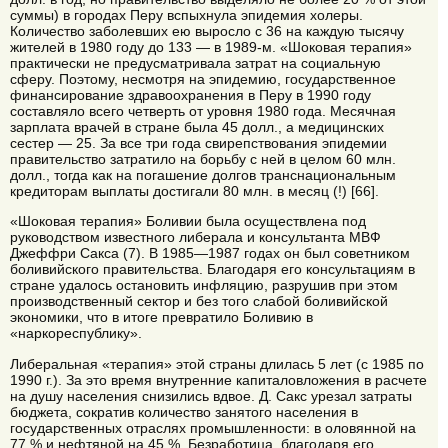
суммы) в городах Перу вспыхнула эпидемия холеры.
Количество заболевших ею выросло с 36 на каждую тысячу
жителей в 1980 году до 133 — в 1989-м. «Шоковая терапия»
практически не предусматривала затрат на социальную
сферу. Поэтому, несмотря на эпидемию, государственное
финансирование здравоохранения в Перу в 1990 году
составляло всего четверть от уровня 1980 года. Месячная
зарплата врачей в стране была 45 долл., а медицинских
сестер — 25. За все три года свирепствования эпидемии
правительство затратило на борьбу с ней в целом 60 млн.
долл., тогда как на погашение долгов транснациональным
кредиторам выплаты достигали 80 млн. в месяц (!) [66].
«Шоковая терапия» Боливии была осуществлена под
руководством известного либерала и консультанта МВФ
Джеффри Сакса (7). В 1985—1987 годах он был советником
боливийского правительства. Благодаря его консультациям в
стране удалось остановить инфляцию, разрушив при этом
производственный сектор и без того слабой боливийской
экономики, что в итоге превратило Боливию в
«наркореспублику».
Либеральная «терапия» этой страны длилась 5 лет (с 1985 по
1990 г.). За это время внутренние капиталовложения в расчете
на душу населения снизились вдвое. Д. Сакс урезал затраты
бюджета, сократив количество занятого населения в
государственных отраслях промышленности: в оловянной на
77 % и нефтяной на 45 %. Безработица, благодаря его