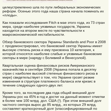
целеустремленно шла по пути либеральных экономических
реформ. Осенью этого года наша страна начала пожинать их
«плоды».
Как показали исследования Fitch в мае этого года, из 73 стран
мира, среди наиболее уязвимых государств, Украина
находится на втором месте по чувствительности к
макроэкономической нестабильности.
Обзор банковского сектора Украины Standards and Poor в 2008
г. продемонстрировал, что банковский сектор Украины имеет
высокую степень риска и ему присвоена 10 категория, к
которой относятся наиболее слабые и уязвимые банковские
секторы в мире (наряду с Боливией и Венесуэлой).
Квартальная оценка финансовых рисков Американского
казначейства в сентябре 2008 (Украина попала в десятку
стран с наиболее высокой степенью финансового риска в
мире) свидетельствует о том, что Украине грозят резкие
изменения в структуре платежного баланса или кризис в
течение следующих одного-двух лет.
Кроме того, за последние два года общий внешний долг
Украины рос на 45% в год и достиг на данный момент отметки
в более чем 100 млрд. дол. США (!). При этом внешний долг
частного сектора вырос до 85 млрд., из которых 29 млрд.
составляет краткосрочный долг (классифицированный по