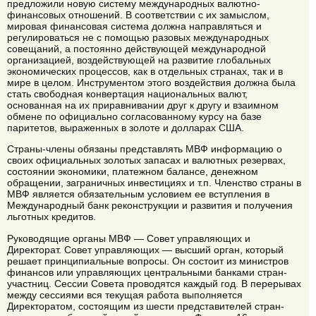
предложили новую систему международных валютно-
финансовых отношений. В соответствии с их замыслом,
мировая финансовая система должна направляться и
регулироваться не с помощью разовых международных
совещаний, а постоянно действующей международной
организацией, воздействующей на развитие глобальных
экономических процессов, как в отдельных странах, так и в
мире в целом. Инструментом этого воздействия должна была
стать свободная конвертация национальных валют,
основанная на их приравнивании друг к другу и взаимном
обмене по официально согласованному курсу на базе
паритетов, выраженных в золоте и долларах США.
Страны-члены обязаны представлять МВФ информацию о
своих официальных золотых запасах и валютных резервах,
состоянии экономики, платежном балансе, денежном
обращении, заграничных инвестициях и т.п. Членство страны в
МВФ является обязательным условием ее вступления в
Международный банк реконструкции и развития и получения
льготных кредитов.
Руководящие органы МВФ — Совет управляющих и
Директорат. Совет управляющих — высший орган, который
решает принципиальные вопросы. Он состоит из министров
финансов или управляющих центральными банками стран-
участниц. Сессии Совета проводятся каждый год. В перерывах
между сессиями вся текущая работа выполняется
Директоратом, состоящим из шести представителей стран-