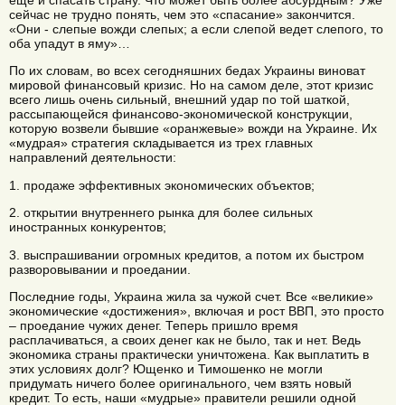
сейчас не трудно понять, чем это «спасание» закончится.
«Они - слепые вожди слепых; а если слепой ведет слепого, то
оба упадут в яму»…
По их словам, во всех сегодняшних бедах Украины виноват
мировой финансовый кризис. Но на самом деле, этот кризис
всего лишь очень сильный, внешний удар по той шаткой,
рассыпающейся финансово-экономической конструкции,
которую возвели бывшие «оранжевые» вожди на Украине. Их
«мудрая» стратегия складывается из трех главных
направлений деятельности:
1. продаже эффективных экономических объектов;
2. открытии внутреннего рынка для более сильных
иностранных конкурентов;
3. выспрашивании огромных кредитов, а потом их быстром
разворовывании и проедании.
Последние годы, Украина жила за чужой счет. Все «великие»
экономические «достижения», включая и рост ВВП, это просто
– проедание чужих денег. Теперь пришло время
расплачиваться, а своих денег как не было, так и нет. Ведь
экономика страны практически уничтожена. Как выплатить в
этих условиях долг? Ющенко и Тимошенко не могли
придумать ничего более оригинального, чем взять новый
кредит. То есть, наши «мудрые» правители решили одной