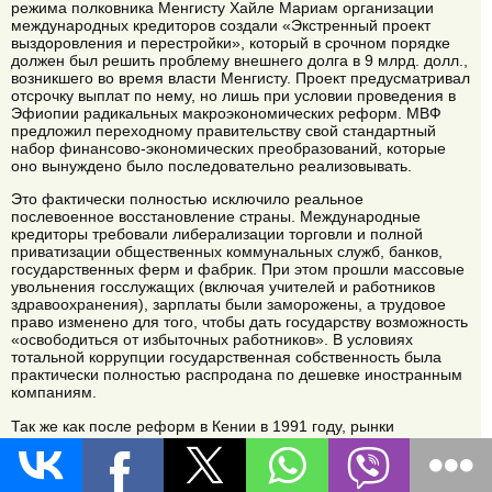
режима полковника Менгисту Хайле Мариам организации
международных кредиторов создали «Экстренный проект
выздоровления и перестройки», который в срочном порядке
должен был решить проблему внешнего долга в 9 млрд. долл.,
возникшего во время власти Менгисту. Проект предусматривал
отсрочку выплат по нему, но лишь при условии проведения в
Эфиопии радикальных макроэкономических реформ. МВФ
предложил переходному правительству свой стандартный
набор финансово-экономических преобразований, которые
оно вынуждено было последовательно реализовывать.
Это фактически полностью исключило реальное
послевоенное восстановление страны. Международные
кредиторы требовали либерализации торговли и полной
приватизации общественных коммунальных служб, банков,
государственных ферм и фабрик. При этом прошли массовые
увольнения госслужащих (включая учителей и работников
здравоохранения), зарплаты были заморожены, а трудовое
право изменено для того, чтобы дать государству возможность
«освободиться от избыточных работников». В условиях
тотальной коррупции государственная собственность была
практически полностью распродана по дешевке иностранным
компаниям.
Так же как после реформ в Кении в 1991 году, рынки
сельскохозяйственной продукции Эфиопии оказались в руках
больших сельскохозяйственных корпораций. Международные
кредиторы вынудили правительство отказаться от контроля