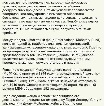
помощь для его преодоления, которая, как показывает
практика, приводит в конечном итоге к углублению
деструктивных процессов. В таких условиях правительство
пострадавшего государства оказывается абсолютно
беспомощным, так как вынуждено действовать не адекватно
ситуации, а по навязанным ему схемам. Подобная методика
позволяет транснациональной олигархии, проводя
беспроигрышные финансовые игры, получать гигантские
прибыли.
Международный валютный фонд (International Monetary Fund)
является одной из наиболее влиятельных организаций,
занимающихся «спасением» национальных экономик. Именно
на примере результатов его деятельности можно получить
представление о том, как транснациональные финансово-
политические группы «помогают» незападным странам
преодолеть экономическую отсталость и нищету.
Решение о создании Международного валютного фонда
(МВФ) было принято в 1944 году на международной валютно-
финансовой конференции в Бреттон-Вудсе (штат Нью-
Гемпшир, США). Официально же МВФ начал действовать в
мае 1946 года. Сперва в него входило 39 стран. На данный
момент МВФ объединяет 182 государства.
Идея создания Фонда и основных принципов его
деятельности принадлежит американцу Гарри Дестеру Уайту и
англичанину Джону Мейнарду Кейнсу. Именно они