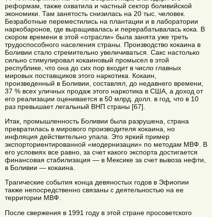
реформам, также охватила и частный сектор боливийской
экономики. Там занятость снизилась на 20 тыс. человек.
Безработные переместились на плантации и в лаборатории
наркобаронов, где выращивалась и перерабатывалась кока. В
скором времени в этой «отрасли» была занята уже треть
трудоспособного населения страны. Производство кокаина в
Боливии стало стремительно увеличиваться. Сакс настолько
сильно стимулировал кокаиновый промысел в этой
республике, что она до сих пор входит в число главных
мировых поставщиков этого наркотика. Кокаин,
произведенный в Боливии, составлял, до недавнего времени,
37 % всех уличных продаж этого наркотика в США, а доход от
его реализации оценивается в 50 млрд. долл. в год, что в 10
раз превышает легальный ВНП страны [67].
Итак, промышленность Боливии была разрушена, страна
превратилась в мирового производителя кокаина, но
инфляция действительно упала. Это яркий пример
экспорториентированной «модернизации» по методам МВФ. В
его условиях все равно, за счет какого экспорта достигается
финансовая стабилизация — в Мексике за счет вывоза нефти,
в Боливии — кокаина.
Трагические события конца девяностых годов в Эфиопии
также непосредственно связаны с деятельностью на ее
территории МВФ.
После свержения в 1991 году в этой стране просоветского