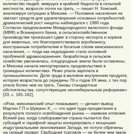
количество людей, живущих в крайней бедности в сельской
местности, возросло почти на треть, — пишет Н. Хомский,
анализируя ситуацию в Мексике. — Половине населения не
хватает средств для удовлетворения основных потребностей,
драматический рост нищеты наблюдался с 1980 года.
Согласно предписаниям Международного валютного фонда
(МВФ) и Всемирного банка, в сельскохозяйственном
производстве произошел сдвиг в сторону экспорта и кормов
для животных, что благоприятствовало агробизнесу,
иностранным потребителям и богатым слоям мексиканского
населения, — тогда как недоедание стало основной
проблемой здравоохранения, безработица в сельском
хозяйстве увеличилась, плодородные земли были оставлены,
и Мексика начала импортировать продовольствие в
громадных количествах. Резко упала зарплата в
промышленности. Доля труда в валовом внутреннем продукте,
которая возрастала до середины 70-х годов XX века, с тех пор
упала более чем на треть. Таковы стандартные
обстоятельства, сопутствующие неолиберальным реформам»
[33, с. 181-182].
«Итак, мексиканский опыт показывает, — делают вывод
Мартин Г.П и Шуманн X., — что идея чуда-процветания в
результате полного освобождения рынка — наивная иллюзия.
Всякий раз, когда слаборазвитая страна пытается без
субсидий и тарифной защиты конкурировать с мощными
индустриальными экономиками Запада, ее потуги обречены
на скорый провал. Свободная торговля — не более чем закон