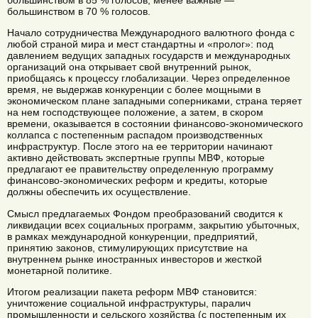
большинством в 85 % голосов, менее важные —
большинством в 70 % голосов.
Начало сотрудничества Международного валютного фонда с
любой страной мира и мест стандартны и «пролог»: под
давлением ведущих западных государств и международных
организаций она открывает свой внутренний рынок,
приобщаясь к процессу глобализации. Через определенное
время, не выдержав конкуренции с более мощными в
экономическом плане западными соперниками, страна теряет
на нем господствующее положение, а затем, в скором
времени, оказывается в состоянии финансово-экономического
коллапса с постепенным распадом производственных
инфраструктур. После этого на ее территории начинают
активно действовать экспертные группы МВФ, которые
предлагают ее правительству определенную программу
финансово-экономических реформ и кредиты, которые
должны обеспечить их осуществление.
Смысл предлагаемых Фондом преобразований сводится к
ликвидации всех социальных программ, закрытию убыточных,
в рамках международной конкуренции, предприятий,
принятию законов, стимулирующих присутствие на
внутреннем рынке иностранных инвесторов и жесткой
монетарной политике.
Итогом реализации пакета реформ МВФ становится:
уничтожение социальной инфраструктуры, паралич
промышленности и сельского хозяйства (с постепенным их