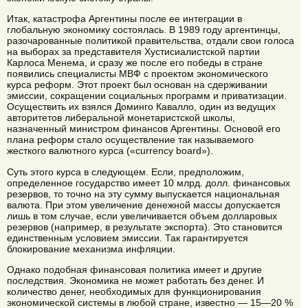
Итак, катастрофа Аргентины после ее интеграции в
глобальную экономику состоялась. В 1989 году аргентинцы,
разочарованные политикой правительства, отдали свои голоса
на выборах за представителя Хустисиалистской партии
Карлоса Менема, и сразу же после его победы в стране
появились специалисты МВФ с проектом экономического
курса реформ. Этот проект был основан на сдерживании
эмиссии, сокращении социальных программ и приватизации.
Осуществить их взялся Доминго Кавалло, один из ведущих
авторитетов либеральной монетаристской школы,
назначенный министром финансов Аргентины. Основой его
плана реформ стало осуществление так называемого
жесткого валютного курса («currency board»).
Суть этого курса в следующем. Если, предположим,
определенное государство имеет 10 млрд. долл. финансовых
резервов, то точно на эту сумму выпускается национальная
валюта. При этом увеличение денежной массы допускается
лишь в том случае, если увеличивается объем долларовых
резервов (например, в результате экспорта). Это становится
единственным условием эмиссии. Так гарантируется
блокирование механизма инфляции.
Однако подобная финансовая политика имеет и другие
последствия. Экономика не может работать без денег. И
количество денег, необходимых для функционирования
экономической системы в любой стране, известно — 15—20 %