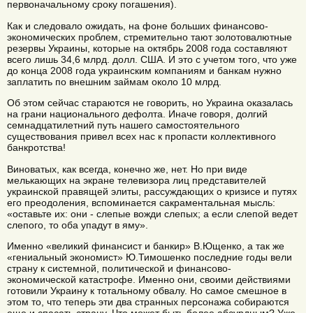
первоначальному сроку погашения).
Как и следовало ожидать, на фоне больших финансово-
экономических проблем, стремительно тают золотовалютные
резервы Украины, которые на октябрь 2008 года составляют
всего лишь 34,6 млрд. долл. США. И это с учетом того, что уже
до конца 2008 года украинским компаниям и банкам нужно
заплатить по внешним займам около 10 млрд.
Об этом сейчас стараются не говорить, но Украина оказалась
на грани национального дефолта. Иначе говоря, долгий
семнадцатилетний путь нашего самостоятельного
существования привел всех нас к пропасти коллективного
банкротства!
Виноватых, как всегда, конечно же, нет. Но при виде
мелькающих на экране телевизора лиц представителей
украинской правящей элиты, рассуждающих о кризисе и путях
его преодоления, вспоминается сакраментальная мысль:
«оставьте их: они - слепые вожди слепых; а если слепой ведет
слепого, то оба упадут в яму».
Именно «великий финансист и банкир» В.Ющенко, а так же
«гениальный экономист» Ю.Тимошенко последние годы вели
страну к системной, политической и финансово-
экономической катастрофе. Именно они, своими действиями
готовили Украину к тотальному обвалу. Но самое смешное в
этом то, что теперь эти два странных персонажа собираются
еще и спасать страну. Что может быть более абсурдным? Уже