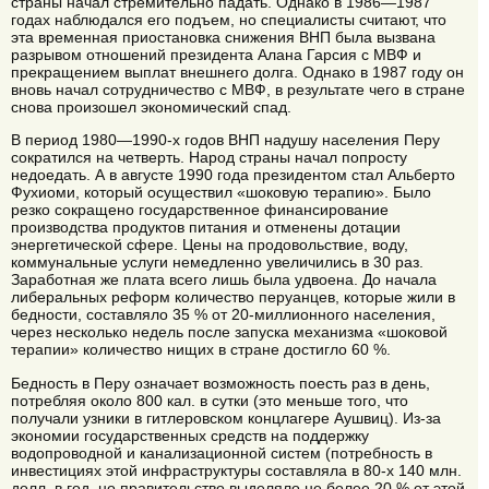
страны начал стремительно падать. Однако в 1986—1987
годах наблюдался его подъем, но специалисты считают, что
эта временная приостановка снижения ВНП была вызвана
разрывом отношений президента Алана Гарсия с МВФ и
прекращением выплат внешнего долга. Однако в 1987 году он
вновь начал сотрудничество с МВФ, в результате чего в стране
снова произошел экономический спад.
В период 1980—1990-х годов ВНП надушу населения Перу
сократился на четверть. Народ страны начал попросту
недоедать. А в августе 1990 года президентом стал Альберто
Фухиоми, который осуществил «шоковую терапию». Было
резко сокращено государственное финансирование
производства продуктов питания и отменены дотации
энергетической сфере. Цены на продовольствие, воду,
коммунальные услуги немедленно увеличились в 30 раз.
Заработная же плата всего лишь была удвоена. До начала
либеральных реформ количество перуанцев, которые жили в
бедности, составляло 35 % от 20-миллионного населения,
через несколько недель после запуска механизма «шоковой
терапии» количество нищих в стране достигло 60 %.
Бедность в Перу означает возможность поесть раз в день,
потребляя около 800 кал. в сутки (это меньше того, что
получали узники в гитлеровском концлагере Аушвиц). Из-за
экономии государственных средств на поддержку
водопроводной и канализационной систем (потребность в
инвестициях этой инфраструктуры составляла в 80-х 140 млн.
долл. в год, но правительство выделяло не более 20 % от этой