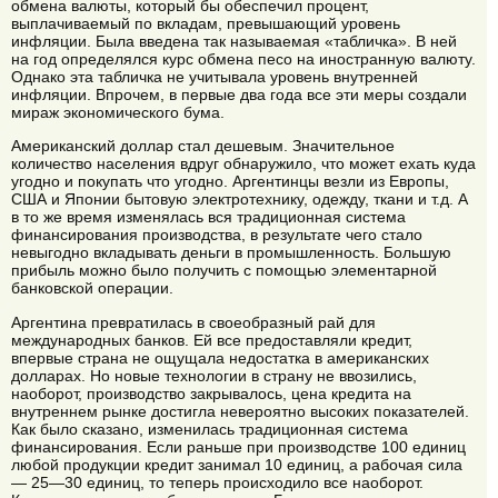
обмена валюты, который бы обеспечил процент,
выплачиваемый по вкладам, превышающий уровень
инфляции. Была введена так называемая «табличка». В ней
на год определялся курс обмена песо на иностранную валюту.
Однако эта табличка не учитывала уровень внутренней
инфляции. Впрочем, в первые два года все эти меры создали
мираж экономического бума.
Американский доллар стал дешевым. Значительное
количество населения вдруг обнаружило, что может ехать куда
угодно и покупать что угодно. Аргентинцы везли из Европы,
США и Японии бытовую электротехнику, одежду, ткани и т.д. А
в то же время изменялась вся традиционная система
финансирования производства, в результате чего стало
невыгодно вкладывать деньги в промышленность. Большую
прибыль можно было получить с помощью элементарной
банковской операции.
Аргентина превратилась в своеобразный рай для
международных банков. Ей все предоставляли кредит,
впервые страна не ощущала недостатка в американских
долларах. Но новые технологии в страну не ввозились,
наоборот, производство закрывалось, цена кредита на
внутреннем рынке достигла невероятно высоких показателей.
Как было сказано, изменилась традиционная система
финансирования. Если раньше при производстве 100 единиц
любой продукции кредит занимал 10 единиц, а рабочая сила
— 25—30 единиц, то теперь происходило все наоборот.