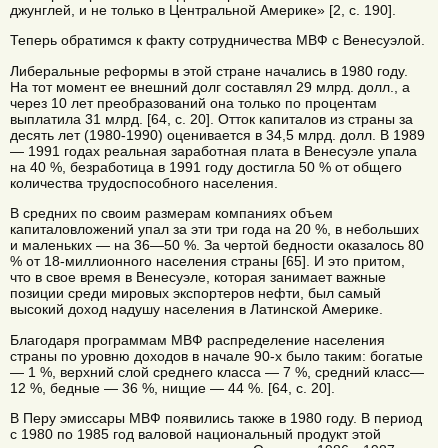
джунглей, и не только в Центральной Америке» [2, с. 190].
Теперь обратимся к факту сотрудничества МВФ с Венесуэлой.
Либеральные реформы в этой стране начались в 1980 году.
На тот момент ее внешний долг составлял 29 млрд. долл., а
через 10 лет преобразований она только по процентам
выплатила 31 млрд. [64, с. 20]. Отток капиталов из страны за
десять лет (1980-1990) оценивается в 34,5 млрд. долл. В 1989
— 1991 годах реальная заработная плата в Венесуэле упала
на 40 %, безработица в 1991 году достигла 50 % от общего
количества трудоспособного населения.
В средних по своим размерам компаниях объем
капиталовложений упал за эти три года на 20 %, в небольших
и маленьких — на 36—50 %. За чертой бедности оказалось 80
% от 18-миллионного населения страны [65]. И это притом,
что в свое время в Венесуэле, которая занимает важные
позиции среди мировых экспортеров нефти, был самый
высокий доход надушу населения в Латинской Америке.
Благодаря программам МВФ распределение населения
страны по уровню доходов в начале 90-х было таким: богатые
— 1 %, верхний слой среднего класса — 7 %, средний класс—
12 %, бедные — 36 %, нищие — 44 %. [64, с. 20].
В Перу эмиссары МВФ появились также в 1980 году. В период
с 1980 по 1985 год валовой национальный продукт этой