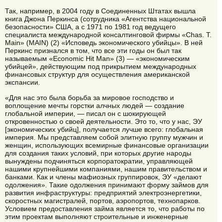
Так, например, в 2004 году в Соединенных Штатах вышла
книга Джона Перкинса (сотрудника «Агентства национальной
безопасности» США, а с 1971 по 1981 год ведущего
специалиста международной консалтинговой фирмы «Chas. T.
Main» (MAIN) (2) «Исповедь экономического убийцы». В ней
Перкинс признался в том, что все эти годы он был так
называемым «Economic Hit Man» (3) — «экономическим
убийцей», действующим под прикрытием международных
финансовых структур для осуществления американской
экспансии.
«Для нас это была борьба за мировое господство и
воплощение мечты горстки алчных людей — создание
глобальной империи, — писал он с шокирующей
откровенностью о своей деятельности. Это то, что у нас, ЭУ
[экономических убийц], получается лучше всего: глобальная
империя. Мы представляем собой элитную группу мужчин и
женщин, использующих всемирные финансовые организации
для создания таких условий, при которых другие народы
вынуждены подчиняться корпоратократии, управляющей
нашими крупнейшими компаниями, нашим правительством и
банками. Как и члены мафиозных группировок, ЭУ «делают
одолжения». Такие одолжения принимают форму займов для
развития инфраструктуры: предприятий электроэнергетики,
скоростных магистралей, портов, аэропортов, технопарков.
Условием предоставления займа является то, что работы по
этим проектам выполняют строительные и инженерные