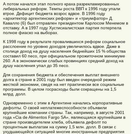
А потом начался этап полного краха разрекламированных
либеральных реформ. Темпы роста ВВП к 1996 году упали
втрое. Дефицит бюджета возрос вдвое. В 1996 году
«архитектор аргентинских реформ» и «триумфатор» Д.
Кавалло (6) был отправлен президентом Карлосом Менемом в
отставку. А в 1997 году Хустисиалистская партия потерпела
полное фиаско на выборах.
К 1998 году в результате провалившихся реформ социальное
расслоение по уровню доходов увеличилось вдвое. Даже в
столице доход на душу населения беднейших 15 % общества
составил 60 песо, при официальном прожиточном минимуме
260. А в экономически слабых провинциях средний доход на
душу населения упал до 35 песо.
Для сохранения бюджета и обеспечения выплат внешнего
долга в стране в 2001 году был введен очередной режим
жесткой экономии, сведя на нет практически все социальные
программы. В целом госрасходы были сокращены на 1,5
млрд. долл.
Одновременно с этим в Аргентине начались корпоративные
дефолты. О своей неплатежеспособности объявили
крупнейшие компании страны. Так, например, в августе 2001
года «Cia de Alimentos Fargo SA», являющаяся крупнейшим в
стране производителем хлеба, объявила дефолт по
процентным выплатам на сумму 1,5 млн. долл. В связи с
ухудшающейся ситуацией многие иностранные предприятия