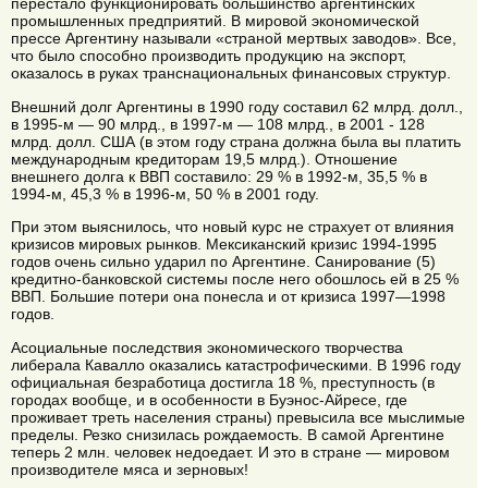
перестало функционировать большинство аргентинских
промышленных предприятий. В мировой экономической
прессе Аргентину называли «страной мертвых заводов». Все,
что было способно производить продукцию на экспорт,
оказалось в руках транснациональных финансовых структур.
Внешний долг Аргентины в 1990 году составил 62 млрд. долл.,
в 1995-м — 90 млрд., в 1997-м — 108 млрд., в 2001 - 128
млрд. долл. США (в этом году страна должна была вы платить
международным кредиторам 19,5 млрд.). Отношение
внешнего долга к ВВП составило: 29 % в 1992-м, 35,5 % в
1994-м, 45,3 % в 1996-м, 50 % в 2001 году.
При этом выяснилось, что новый курс не страхует от влияния
кризисов мировых рынков. Мексиканский кризис 1994-1995
годов очень сильно ударил по Аргентине. Санирование (5)
кредитно-банковской системы после него обошлось ей в 25 %
ВВП. Большие потери она понесла и от кризиса 1997—1998
годов.
Асоциальные последствия экономического творчества
либерала Кавалло оказались катастрофическими. В 1996 году
официальная безработица достигла 18 %, преступность (в
городах вообще, и в особенности в Буэнос-Айресе, где
проживает треть населения страны) превысила все мыслимые
пределы. Резко снизилась рождаемость. В самой Аргентине
теперь 2 млн. человек недоедает. И это в стране — мировом
производителе мяса и зерновых!