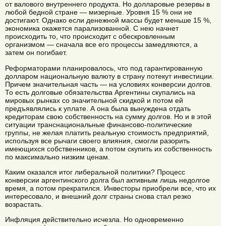
от валового внутреннего продукта. Но долларовые резервы в
любой бедной стране — мизерные. Уровня 15 % они не
достигают. Однако если денежной массы будет меньше 15 %,
экономика окажется парализованной. С нею начнет
происходить то, что происходит с обескровленным
организмом — сначала все его процессы замедляются, а
затем он погибает.
Реформаторами планировалось, что под гарантированную
долларом национальную валюту в страну потекут инвестиции.
Причем значительная часть — на условиях конверсии долгов.
То есть долговые обязательства Аргентины скупались на
мировых рынках со значительной скидкой и потом ей
предъявлялись к уплате. А она была вынуждена отдать
кредиторам свою собственность на сумму долгов. Но и в этой
ситуации транснациональные финансово-политические
группы, не желая платить реальную стоимость предприятий,
используя все рычаги своего влияния, смогли разорить
имеющихся собственников, а потом скупить их собственность
по максимально низким ценам.
Каким оказался итог либеральной политики? Процесс
конверсии аргентинского долга был активным лишь недолгое
время, а потом прекратился. Инвесторы приобрели все, что их
интересовало, и внешний долг страны снова стал резко
возрастать.
Инфляция действительно исчезла. Но одновременно