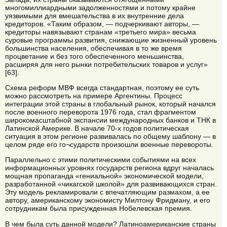
многомиллиардными задолженностями и потому крайне
уязвимыми для вмешательства в их внутренние дела
кредиторов. «Таким образом, — подчеркивают авторы, —
кредиторы навязывают странам «третьего мира» весьма
суровые программы развития, снижающие жизненный уровень
большинства населения, обеспечивая в то же время
процветание и без того обеспеченного меньшинства,
расширяя для него рынки потребительских товаров и услуг»
[63].
Схема реформ МВФ всегда стандартная, поэтому ее суть
можно рассмотреть на примере Аргентины. Процесс
интеграции этой страны в глобальный рынок, который начался
после военного переворота 1976 года, стал фрагментом
широкомасштабной экспансии международных банков и ТНК в
Латинской Америке. В начале 70-х годов политическая
ситуация в этом регионе развивалась по общему шаблону — в
целом ряде его го¬сударств произошли военные перевороты.
Параллельно с этими политическими событиями на всех
информационных уровнях государств региона вдруг началась
мощная пропаганда «гениальной» экономической модели,
разработанной «чикагской школой» для развивающихся стран.
Эту модель рекламировали с впечатляющим размахом, а ее
автору, американскому экономисту Милтону Фридману, и его
сотрудникам была присужденная Нобелевская премия.
В чем была суть данной модели? Латиноамериканские страны