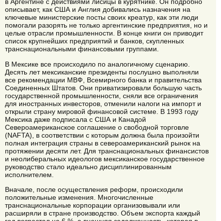
в Аргентине с действиями лисицы в курятнике. Он подробно
описывает, как США и Англия добивались назначения на
ключевые министерские посты своих креатур, как эти люди
помогали разорять не только аргентинские предприятия, но и
целые отрасли промышленности. В конце книги он приводит
список крупнейших предприятий и банков, скупленных
транснациональными финансовыми группами.
В Мексике все происходило по аналогичному сценарию.
Десять лет мексиканские президенты послушно выполняли
все рекомендации МВФ, Всемирного банка и правительства
Соединенных Штатов. Они приватизировали большую часть
государственной промышленности, сняли все ограничения
для иностранных инвесторов, отменили налоги на импорт и
открыли страну мировой финансовой системе. В 1993 году
Мексика даже подписала с США и Канадой
Североамериканское соглашение о свободной торговле
(NAFTA), в соответствии с которым должна была произойти
полная интеграция страны в североамериканский рынок на
протяжении десяти лет. Для транснациональных финансистов
и неолиберальных идеологов мексиканское государственное
руководство стало идеально дисциплинированным
исполнителем.
Вначале, после осуществления реформ, происходили
положительные изменения. Многочисленные
транснациональные корпорации организовывали или
расширяли в стране производство. Объем экспорта каждый