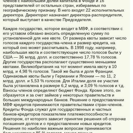
членов с наибольшей долей капитала в Фонде и 16
представителей от остальных стран, избираемых по
географическому признаку. В него входят 22 исполнительных
директора. Директорат назначает директора-распорядителя,
который выступает в качестве Председателя.
Каждое государство, которое входит в МВФ, в соответствии с
его уставом обязано вносить определенную сумму по
установленной для нее квоте. От размера квоты зависит число
голосов каждого государства-члена и размер кредита, на
который оно может рассчитывать. В 1998 году, например,
наибольшая квота и соответствующее число голосов были у
США — 36 млрд. долл. и соответственно 17,78 % голосов.
Другие государства располагают существенно меньшими
квотами. Великобритания на тот момент имела квоту в 10
млрд. и 4,98 % голосов. Такой же была и доля Франции.
Одинаковые квоты были у Германии и Японии — по 11, 2
млрд. долл. и 5,53 % голосов. Для Италии доля ее участия
была установлена в размере 6,2 млрд. и 3,09 % голосов и т.д.
Взносы членов определяют бюджет Фонда. Кроме этого, он
образуется и за счет займов у некоторых правительств и
больших международных банков. Решение о предоставлении
МВФ кредитов принимаются правительствами стран-членов.
Кредиты Фонда служат для государственных и частных
банков-кредиторов показателем платежеспособности и
фактором, от которого зависит принятие решения об отсрочке
погашения долгов и о предоставлении новых кредитов.
Решения по наиболее важным вопросам принимаются