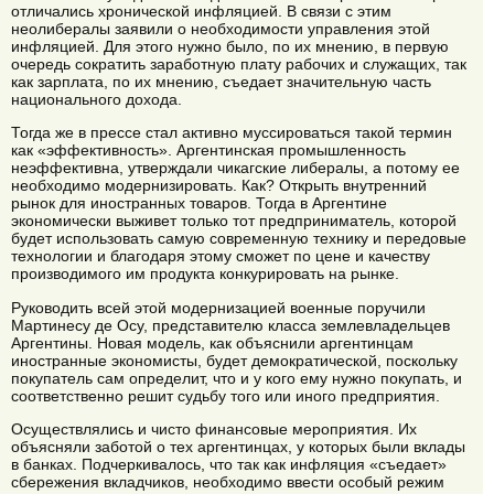
отличались хронической инфляцией. В связи с этим
неолибералы заявили о необходимости управления этой
инфляцией. Для этого нужно было, по их мнению, в первую
очередь сократить заработную плату рабочих и служащих, так
как зарплата, по их мнению, съедает значительную часть
национального дохода.
Тогда же в прессе стал активно муссироваться такой термин
как «эффективность». Аргентинская промышленность
неэффективна, утверждали чикагские либералы, а потому ее
необходимо модернизировать. Как? Открыть внутренний
рынок для иностранных товаров. Тогда в Аргентине
экономически выживет только тот предприниматель, которой
будет использовать самую современную технику и передовые
технологии и благодаря этому сможет по цене и качеству
производимого им продукта конкурировать на рынке.
Руководить всей этой модернизацией военные поручили
Мартинесу де Осу, представителю класса землевладельцев
Аргентины. Новая модель, как объяснили аргентинцам
иностранные экономисты, будет демократической, поскольку
покупатель сам определит, что и у кого ему нужно покупать, и
соответственно решит судьбу того или иного предприятия.
Осуществлялись и чисто финансовые мероприятия. Их
объясняли заботой о тех аргентинцах, у которых были вклады
в банках. Подчеркивалось, что так как инфляция «съедает»
сбережения вкладчиков, необходимо ввести особый режим