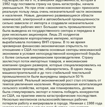
год возрастал на 6 %, а внешняя задолженность, которая в
1982 году поставила страну на грань катастрофы, начала
уменьшаться. Но при этом «экономическое чудо» приносило
реальную пользу лишь очень незначительной части экономики
и населения. Новые, динамично развивающиеся области
химической, электронной и автомобильной промышленности
сильно зависели от импорта и создавали незначительное
количество рабочих мест. Большая часть промышленности
была выведена из государственного сектора и передана в
руки нескольких акционеров. Лишь 25 холдингов
контролировали корпоративную империю, которая
вырабатывала половину ВНП страны. В то же время
чрезмерная финансово-экономическая открытость по
отношению к США поставила основные секторы мексиканской
экономики в условия непосредственной конкурентной борьбы
с более сильным американским производителем. Страну
захлестнул поток импортных товаров, и мексиканские
компании средних размеров, которые специализировались на
трудоемком производстве, обанкротились. В одних лишь
машиностроительной и до того стабильной текстильной
промышленности были вынуждены закрыться 50 %
предприятий. Реальный экономический рост стал отставать от
темпов увеличения населения. Форсированная капитализация
сельского хозяйства, которая, как планировалось, должна
была стимулировать экспорт и помочь победить конкурентов
из США, на практике имела катастрофические последствия.
Несколько миллионов сельскохозяйственных рабочих
потеряли работу и мигрировали в города. Начиная с 1988 года