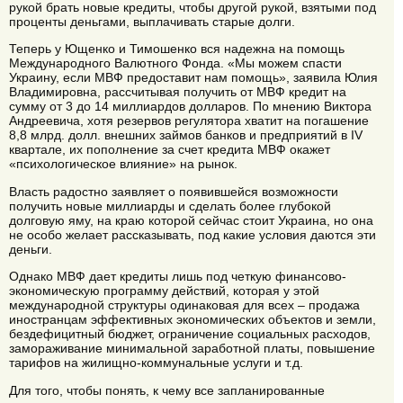
рукой брать новые кредиты, чтобы другой рукой, взятыми под
проценты деньгами, выплачивать старые долги.
Теперь у Ющенко и Тимошенко вся надежна на помощь
Международного Валютного Фонда. «Мы можем спасти
Украину, если МВФ предоставит нам помощь», заявила Юлия
Владимировна, рассчитывая получить от МВФ кредит на
сумму от 3 до 14 миллиардов долларов. По мнению Виктора
Андреевича, хотя резервов регулятора хватит на погашение
8,8 млрд. долл. внешних займов банков и предприятий в IV
квартале, их пополнение за счет кредита МВФ окажет
«психологическое влияние» на рынок.
Власть радостно заявляет о появившейся возможности
получить новые миллиарды и сделать более глубокой
долговую яму, на краю которой сейчас стоит Украина, но она
не особо желает рассказывать, под какие условия даются эти
деньги.
Однако МВФ дает кредиты лишь под четкую финансово-
экономическую программу действий, которая у этой
международной структуры одинаковая для всех – продажа
иностранцам эффективных экономических объектов и земли,
бездефицитный бюджет, ограничение социальных расходов,
замораживание минимальной заработной платы, повышение
тарифов на жилищно-коммунальные услуги и т.д.
Для того, чтобы понять, к чему все запланированные