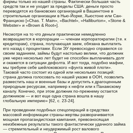
фирмы только из нашей страны. Фактически большая часть
средств так и не уходит за пределы США: деньги просто
переводятся из банковских организаций в Вашингтоне в
строительные организации в Нью-Йорке, Хьюстоне или Сан-
Франциско [«Chas. T. Main», «Bachtel», «Halliburton», «Stone &
Webster» и «Brown & Root»].
Несмотря на то что деньги практически немедленно
возвращаются в корпорации — членам корпоратократии (т.е. к
кредиторам), страна, получающая заем, обязана выплатить
его назад с процентами. Если ЭУ превосходно справился со
своим заданием, займы будут настолько велики, что должник
уже через несколько лет будет не способен выплачивать долг
и окажется в ситуации дефолта. И вот тогда, подобно мафии,
мы требуем себе шейлоковского «фунта живой плоти».
Таковой часто состоит из одной или нескольких позиций:
страна должна голосовать по нашей указке в ООН, позволить
разместить наш и военные базы и допустить к драгоценным
природным ресурсам, например к нефти или к Панамскому
каналу. Конечно, при этом должник по-прежнему остается
должником — и вот еще одна страна вошла в нашу
глобальную империю» [62, с. 23-24].
При проведении подобных спецопераций в средствах
массовой информации страны-жертвы разворачивается
мощная пропагандистская кампания, превозносящая
неизбежные результаты такого фантастически удачного займа
— стремительный и неудержимый рост валового