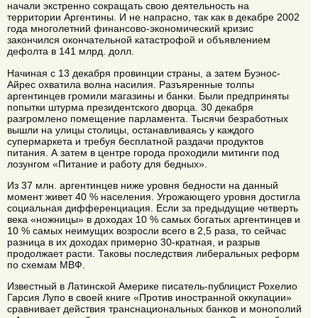
начали экстренно сокращать свою деятельность на
территории Аргентины. И не напрасно, так как в декабре 2002
года многолетний финансово-экономический кризис
закончился окончательной катастрофой и объявлением
дефолта в 141 млрд. долл.
Начиная с 13 декабря провинции страны, а затем Буэнос-
Айрес охватила волна насилия. Разъяренные толпы
аргентинцев громили магазины и банки. Были предприняты
попытки штурма президентского дворца. 30 декабря
разгромлено помещение парламента. Тысячи безработных
вышли на улицы столицы, останавливаясь у каждого
супермаркета и требуя бесплатной раздачи продуктов
питания. А затем в центре города проходили митинги под
лозунгом «Питание и работу для бедных».
Из 37 млн. аргентинцев ниже уровня бедности на данный
момент живет 40 % населения. Угрожающего уровня достигла
социальная дифференциация. Если за предыдущие четверть
века «ножницы» в доходах 10 % самых богатых аргентинцев и
10 % самых неимущих возросли всего в 2,5 раза, то сейчас
разница в их доходах примерно 30-кратная, и разрыв
продолжает расти. Таковы последствия либеральных реформ
по схемам МВФ.
Известный в Латинской Америке писатель-публицист Рохелио
Гарсия Лупо в своей книге «Против иностранной оккупации»
сравнивает действия транснациональных банков и монополий