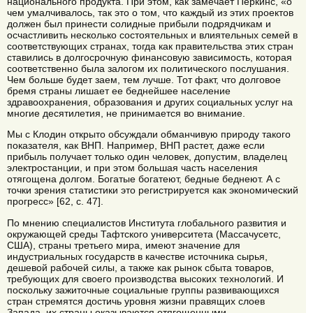
национального продукта. При этом, как замечает Перкинс, «о
чем умалчивалось, так это о том, что каждый из этих проектов
должен был принести солидные прибыли подрядчикам и
осчастливить несколько состоятельных и влиятельных семей в
соответствующих странах, тогда как правительства этих стран
ставились в долгосрочную финансовую зависимость, которая
соответственно была залогом их политического послушания.
Чем больше будет заем, тем лучше. Тот факт, что долговое
бремя страны лишает ее беднейшее население
здравоохранения, образования и других социальных услуг на
многие десятилетия, не принимается во внимание.
Мы с Клодин открыто обсуждали обманчивую природу такого
показателя, как ВНП. Например, ВНП растет, даже если
прибыль получает только один человек, допустим, владелец
электростанции, и при этом большая часть населения
отягощена долгом. Богатые богатеют, бедные беднеют. А с
точки зрения статистики это регистрируется как экономический
прогресс» [62, с. 47].
По мнению специалистов Института глобального развития и
окружающей среды Тафтского университета (Массачусетс,
США), страны третьего мира, имеют значение для
индустриальных государств в качестве источника сырья,
дешевой рабочей силы, а также как рынок сбыта товаров,
требующих для своего производства высоких технологий. И
поскольку зажиточные социальные группы развивающихся
стран стремятся достичь уровня жизни правящих слоев
Запада, их страны оказываются отягощенными