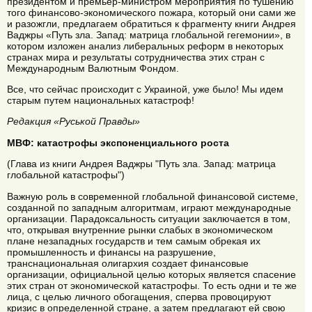
президентом и премьер-министром мероприятия по тушению
того финансово-экономического пожара, который они сами же
и разожгли, предлагаем обратиться к фрагменту книги Андрея
Ваджры «Путь зла. Запад: матрица глобальной гегемонии», в
котором изложен анализ либеральных реформ в некоторых
странах мира и результаты сотрудничества этих стран с
Международным Валютным Фондом.
Все, что сейчас происходит с Украиной, уже было! Мы идем
старым путем национальных катастроф!
Редакция «Руськой Правды»
МВФ: катастрофы экспоненциального роста
(Глава из книги Андрея Ваджры "Путь зла. Запад: матрица
глобальной катастрофы")
Важную роль в современной глобальной финансовой системе,
созданной по западным алгоритмам, играют международные
организации. Парадоксальность ситуации заключается в том,
что, открывая внутренние рынки слабых в экономическом
плане незападных государств и тем самым обрекая их
промышленность и финансы на разрушение,
транснациональная олигархия создает финансовые
организации, официальной целью которых является спасение
этих стран от экономической катастрофы. То есть одни и те же
лица, с целью личного обогащения, сперва провоцируют
кризис в определенной стране, а затем предлагают ей свою