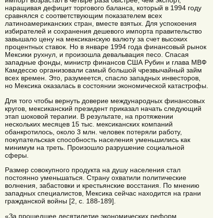
импорт возрастал в четыре раза быстрее, чем экспорт,
наращивая дефицит торгового баланса, который в 1994 году
сравнялся с соответствующим показателем всех
латиноамериканских стран, вместе взятых. Для успокоения
избирателей и сохранения дешевого импорта правительство
завышало цену на мексиканскую валюту за счет высоких
процентных ставок. Но в январе 1994 года финансовый рынок
Мексики рухнул, и произошла девальвация песо. Спасая
западные фонды, министр финансов США Рубин и глава МВФ
Камдессю организовали самый большой чрезвычайный займ
всех времен. Это, разумеется, спасло западных инвесторов,
но Мексика оказалась в состоянии экономической катастрофы.
Для того чтобы вернуть доверие международных финансовых
кругов, мексиканский президент приказал начать следующий
этап шоковой терапии. В результате, на протяжении
нескольких месяцев 15 тыс. мексиканских компаний
обанкротилось, около 3 млн. человек потеряли работу,
покупательская способность населения уменьшились как
минимум на треть. Произошло разрушение социальной
сферы.
Размер совокупного продукта на душу населения стал
постоянно уменьшаться. Страну охватили политические
волнения, забастовки и крестьянские восстания. По мнению
западных специалистов, Мексика сейчас находится на грани
гражданской войны [2, с. 188-189].
«За прошедшее десятилетие экономических реформ