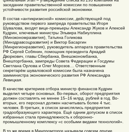
финальный этап – утверждение списка из 295 компаний на
заседании правительственной комиссии по повышению
устойчивости развития российской экономики.
В состав «антикризисной» комиссии, действующей под
руководством первого зампреда правительства Игоря
Шувалова, входят вице-премьеры Александр Жуков и Алексей
Кудрин, ключевые министры Эльвира Набиуллина
(Минэкономразвития), Татьяна Голикова
(Минздравсоцразвития) и Виктор Басаргин
(Минрегионразвития), руководитель аппарата правительства
РФ Сергей Собянин, помощник президента Аркадий
Дворкович, главы Сбербанка, Внешэкономбанка,
Внешторгбанка, зампреды Совета Федерации и Госдумы
Светлана Орлова и Олег Морозов.... Ответственным
секретарём шуваловской комиссии была назначена
замминистра экономического развития РФ Александра
Левицкая.
В качестве критериев отбора министр финансов Кудрин
выделил четыре основных. Во-первых, оборот предприятия
должен составлять не менее 15–16 млрд. рублей в год. Во-
вторых, его персонал должен насчитывать более 4 тыс.
человек. В-третьих, в список зачислялись предприятия
градообразующего характера. Ещё одним допуском в список
избранных стала принадлежность к оборонно-
промышленному комплексу «с особыми видами технологий».
В то же время в Минпромторге называли совсем другие