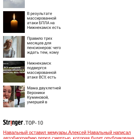
В результате
массированной
атаки БПЛА на
Нижнекамск есть
погибшие
Правило трех
месяцев для
пенсионеров: чего
ждать тем, кому
приходит пенсия
на карту
Нижнекамск
подвергся
массированной
атаке ВСУ, есть
погибшие
Мама двухлетней
Вероники
Куминовой,
умершей в
больнице,
беременна: семья
ждет девочку
Навальный оставил мемуары.Алексей Навальный написал
автобиографию перед смертью, которая будет опубликована