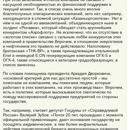
насущной необходимостью их финансовой поддержки в
текущий момент. Так, в списке очень много вполне
благополучных олигархических компаний, зато нет, например,
находящегося в сложной ситуации «Казаньоргсинтеза». Нет в
нём и ни одной из авиакомпаний, объединяющихся ныне в
холдинг «Росавиа», который обещает стать крупнейшим
конкурентом «Аэрофлоту». Не исключено, что их отсутствие в
«золотом списке» связано с сильным лобби конкурентов этих
компаний в правительстве.Впрочем, в отношении энергетиков
и нефтяников это правило не действовало. Наполовину
британская «ТНК-ВР», а также принадлежащие итальянской
Enel и немецкой E.ON генерирующие компании ОГК-5 и
ОГК-4, также относящиеся к категории градообразующих, в
список занесены.
По словам помощника президента Аркадия Дворковича,
«основной критерий для нас достаточно простой – мы
помогаем не компаниям, мы помогаем людям, которые
работают в этих компаниях, на этих производствах». Впрочем,
есть и политики, которые высказываются скептически по
поводу массированной поддержки предприятий со стороны
государства.
Так, например, считает депутат Госдумы от «Справедливой
России» Валерий Зубов: «Почти 20 лет, прошедших с момента
официальной приватизации, дают основания государству не
поощрять иждивенческие, а тем более инфантильные
действия руководителей бизнеса международных размеров.