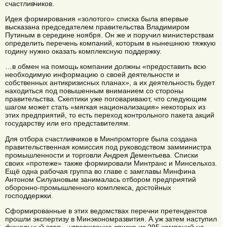
счастливчиков.
Идея формирования «золотого» списка была впервые
высказана председателем правительства Владимиром
Путиным в середине ноября. Он же и поручил министерствам
определить перечень компаний, которым в нынешнюю тяжкую
годину нужно оказать комплексную поддержку.
…в обмен на помощь компании должны «предоставить всю
необходимую информацию о своей деятельности и
собственных антикризисных планах», а их деятельность будет
находиться под повышенным вниманием со стороны
правительства. Скептики уже поговаривают, что следующим
шагом может стать «мягкая национализация» некоторых из
этих предприятий, то есть переход контрольного пакета акций
государству или его представителям.
Для отбора счастливчиков в Минпромторге была создана
правительственная комиссия под руководством замминистра
промышленности и торговли Андрея Дементьева. Списки
своих «протеже» также формировали Минтранс и Минсельхоз.
Ещё одна рабочая группа во главе с замглавы Минфина
Антоном Силуановым занималась отбором предприятий
оборонно-промышленного комплекса, достойных
господдержки.
Сформированные в этих ведомствах перечни претендентов
прошли экспертизу в Минэкономразвития. А уж затем наступил