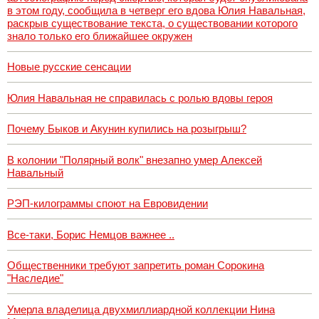
в этом году, сообщила в четверг его вдова Юлия Навальная,
раскрыв существование текста, о существовании которого
знало только его ближайшее окружен
Новые русские сенсации
Юлия Навальная не справилась с ролью вдовы героя
Почему Быков и Акунин купились на розыгрыш?
В колонии "Полярный волк" внезапно умер Алексей
Навальный
РЭП-килограммы споют на Евровидении
Все-таки, Борис Немцов важнее ..
Общественники требуют запретить роман Сорокина
"Наследие"
Умерла владелица двухмиллиардной коллекции Нина