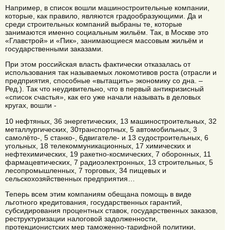
Например, в список вошли машиностроительные компании,
которые, как правило, являются градообразующими. Да и
среди строительных компаний выбраны те, которые
занимаются именно социальным жильём. Так, в Москве это
«Главстрой» и «Пик», занимающиеся массовым жильём и
государственными заказами.
При этом российская власть фактически отказалась от
использования так называемых локомотивов роста (отрасли и
предприятия, способные «вытащить» экономику со дна. –
Ред.). Так что неудивительно, что в первый антикризисный
«список счастья», как его уже начали называть в деловых
кругах, вошли -
10 нефтяных, 36 энергетических, 13 машиностроительных, 32
металлургических, 30транспортных, 5 автомобильных, 3
самолёто-, 5 станко-, 6двигателе- и 13 судостроительных, 6
угольных, 18 телекоммуникационных, 17 химических и
нефтехимических, 19 ракетно-космических, 7 оборонных, 11
фармацевтических, 7 радиоэлектронных, 13 строительных, 5
лесопромышленных, 7 торговых, 34 пищевых и
сельскохозяйственных предприятия…
Теперь всем этим компаниям обещана помощь в виде
льготного кредитования, государственных гарантий,
субсидирования процентных ставок, государственных заказов,
реструктуризации налоговой задолженности,
протекционистских мер таможенно-тарифной политики,