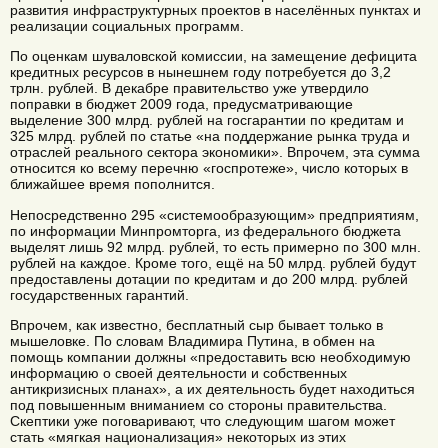
развития инфраструктурных проектов в населённых пунктах и
реализации социальных программ.
По оценкам шуваловской комиссии, на замещение дефицита
кредитных ресурсов в нынешнем году потребуется до 3,2
трлн. рублей. В декабре правительство уже утвердило
поправки в бюджет 2009 года, предусматривающие
выделение 300 млрд. рублей на госгарантии по кредитам и
325 млрд. рублей по статье «на поддержание рынка труда и
отраслей реального сектора экономики». Впрочем, эта сумма
относится ко всему перечню «госпротеже», число которых в
ближайшее время пополнится.
Непосредственно 295 «системообразующим» предприятиям,
по информации Минпромторга, из федерального бюджета
выделят лишь 92 млрд. рублей, то есть примерно по 300 млн.
рублей на каждое. Кроме того, ещё на 50 млрд. рублей будут
предоставлены дотации по кредитам и до 200 млрд. рублей
государственных гарантий.
Впрочем, как известно, бесплатный сыр бывает только в
мышеловке. По словам Владимира Путина, в обмен на
помощь компании должны «предоставить всю необходимую
информацию о своей деятельности и собственных
антикризисных планах», а их деятельность будет находиться
под повышенным вниманием со стороны правительства.
Скептики уже поговаривают, что следующим шагом может
стать «мягкая национализация» некоторых из этих