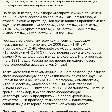
предприятий, то есть переход контрольного пакета акций
государству или его представителям.
На первый взгляд, при отборе «госпротеже» был применён
принцип «всем сестрам по серьгам». Так, нефтегазовую
отрасль в списке претендентов представляют практически все
крупные компании – «Газпром», «Роснефть», «ЛУКОЙЛ»,
«ТНК-BP», «Сургутнефтегаз», «Татнефть», «Башнефть»,
«Славнефть», «Русснефть» и «НОВАТЭК».
Государство окажет им всем финансовую поддержку,
несмотря на то, что по итогам 2008 года «ТНК-ВР»,
«Газпром», ЛУКОЙЛ, «Роснефть», «Сургутнефтегаз»,
«Татнефть» и «НОВАТЭК» перечислили своим акционерам
около 40 млрд. долларов в виде дивидендов. И это при том,
что с 1991 года в России не построено ни одного нового
нефтеперерабатывающего комбината!
То же касается и телекоммуникационного сектора, где в число
системообразующих предприятий вошли почти все крупные
игроки на этом рынке: «МТС», «Мегафон», «Вымпелком»,
«ТрансТелеком», «Межрегиональный Транзиттелеком»,
«Почта России», «Синтерра», МГТС, «Связьинвест»... В то же
время, например, в число системообразующих
металлургических предприятий не попал крупнейший
отечественный производитель серебра «Полиметалл»,
совладельцем которого является Александр Мамут.
При этом включение в список компаний не связано с