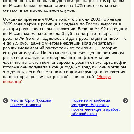
которая опять недовольна уровнем цен на рынке. В среднем
по России бензин должен стоить на 10% ниже, чем сейчас,
считают в антимонопольной службе.
Основная претензия ФАС в том, что с июля 2008 по январь
2009 года маржа в рознице в среднем по России выросла в
два-три раза в реальном выражении. Если на Аи-92 в среднем
по России маржа составляла 3 руб. на литр, то теперь — 8
руб., на Аи-95 она поднялась с 3 до 7 руб., на дизтопливо — с
4 до 7,5 руб. "Даже с учетом инфляции вряд ли затраты
розничных компаний растут теми же темпами",— говорит
сотрудник службы. По его мнению, за счет цен на розничном
рынке вертикально интегрированные нефтекомпании
частично пытаются компенсировать убытки от экспорта нефти,
которые они получали в конце года, но вряд ли "они могли бы
это делать, если бы не занимали доминирующего положения
на некоторых розничных рынках", - пишет сайт
"Вокруг
новостей"
Мысли Юрия Лужкова
Норвегия и проблема
понесут в массы
миграции. Норвежцы
против чеченцев и арабов:
жёсткий ответ