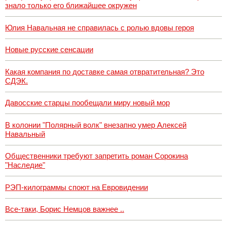
знало только его ближайшее окружен
Юлия Навальная не справилась с ролью вдовы героя
Новые русские сенсации
Какая компания по доставке самая отвратительная? Это
СДЭК.
Давосские старцы пообещали миру новый мор
В колонии "Полярный волк" внезапно умер Алексей
Навальный
Общественники требуют запретить роман Сорокина
"Наследие"
РЭП-килограммы споют на Евровидении
Все-таки, Борис Немцов важнее ..