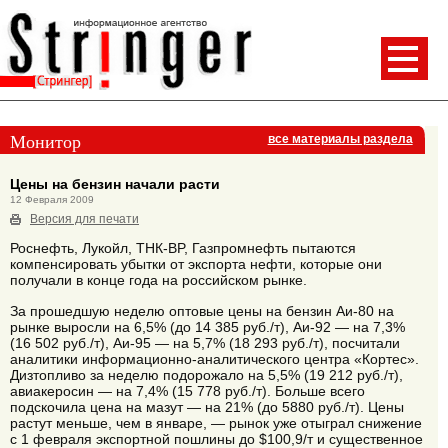
Монитор
все материалы раздела
Цены на бензин начали расти
12 Февраля 2009
Версия для печати
Роснефть, Лукойл, ТНК-BP, Газпромнефть пытаются
компенсировать убытки от экспорта нефти, которые они
получали в конце года на российском рынке.
За прошедшую неделю оптовые цены на бензин Аи-80 на
рынке выросли на 6,5% (до 14 385 руб./т), Аи-92 — на 7,3%
(16 502 руб./т), Аи-95 — на 5,7% (18 293 руб./т), посчитали
аналитики информационно-аналитического центра «Кортес».
Дизтопливо за неделю подорожало на 5,5% (19 212 руб./т),
авиакеросин — на 7,4% (15 778 руб./т). Больше всего
подскочила цена на мазут — на 21% (до 5880 руб./т). Цены
растут меньше, чем в январе, — рынок уже отыграл снижение
с 1 февраля экспортной пошлины до $100,9/т и существенное