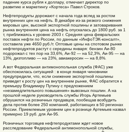
падение курса рубля к доллару, отмечает директор по
развитию и маркетингу «Кортеса» Павел Строков.
Нефтепродукты дорожают с начала года вслед за ростом
внутренних цен на нефть. В декабре из-за резкого снижения
мировых цен, высокой экспортной пошлины и затоваривания
рынка внутренняя цена на нефть опускалась до 1800 руб. за 1
т, приближаясь к уровню 2003 г. Средняя цена февральских
поставок нефти по России, по данным «ИнфоТЭК-консалт»,
составила уже 4650 руб./т. Оптовые цены на спотовом рынке
нефтепродуктов растут с середины января: бензин Аи-80
подорожал с тех пор на 33,6%, Аи-92 — на 52,3%, Аи-95 — на
13%, дизтопливо — на 23%, авиакеросин — на 8,8%.
А вот Федеральная антимонопольная служба (ФАС) уже
обеспокоилась ситуацией : в конце января чиновники
предупредили, что, если снижение экспортной пошлины
приведет к росту цен на внутреннем рынке, ФАС обратится к
премьеру Владимиру Путину с предложением
«незамедлительного повышения» вывозных пошлин. А на
прошлой неделе руководитель службы Игорь Артемьев
обрушился на розничных продавцов, пообещав возбудить
дела против более 250 компаний, работающих в 50 регионах
России. Приемлемым уровнем цен в рознице Артемьев назвал
примерно 19 руб. для Аи-95.
Розничных торговцев нефтепродуктами ждет новое
расследование Федеральной антимонопольной службы,