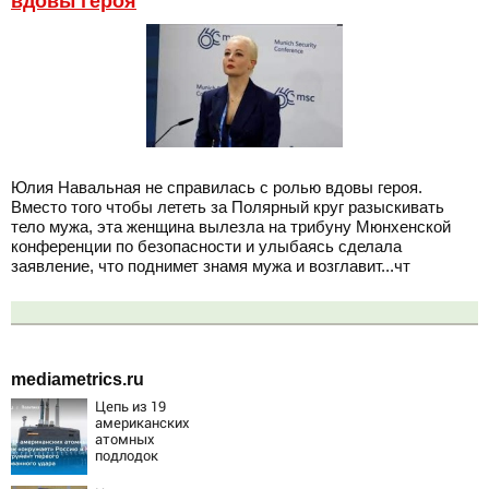
вдовы героя
Юлия Навальная не справилась с ролью вдовы героя.
Вместо того чтобы лететь за Полярный круг разыскивать
тело мужа, эта женщина вылезла на трибуну Мюнхенской
конференции по безопасности и улыбаясь сделала
заявление, что поднимет знамя мужа и возглавит...чт
mediametrics.ru
Цепь из 19
американских
атомных
подлодок
«окружает»
Россию и Китай: