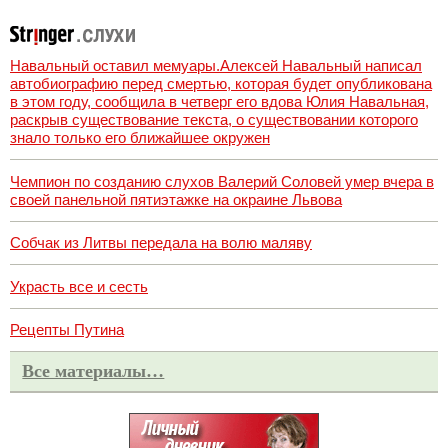
Навальный оставил мемуары.Алексей Навальный написал
автобиографию перед смертью, которая будет опубликована
в этом году, сообщила в четверг его вдова Юлия Навальная,
раскрыв существование текста, о существовании которого
знало только его ближайшее окружен
Чемпион по созданию слухов Валерий Соловей умер вчера в
своей панельной пятиэтажке на окраине Львова
Собчак из Литвы передала на волю маляву
Украсть все и сесть
Рецепты Путина
Все материалы…