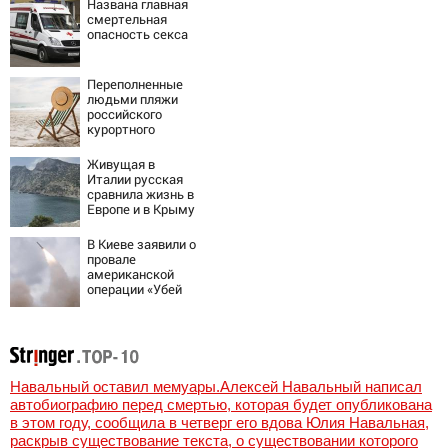
Названа главная
это инструмент
смертельная
первого
опасность секса
массированного
удара
Переполненные
людьми пляжи
российского
курортного
города сняли на
видео
Живущая в
Италии русская
сравнила жизнь в
Европе и в Крыму
В Киеве заявили о
провале
американской
операции «Убей
лучника» против
России
Навальный оставил мемуары.Алексей Навальный написал
автобиографию перед смертью, которая будет опубликована
в этом году, сообщила в четверг его вдова Юлия Навальная,
раскрыв существование текста, о существовании которого