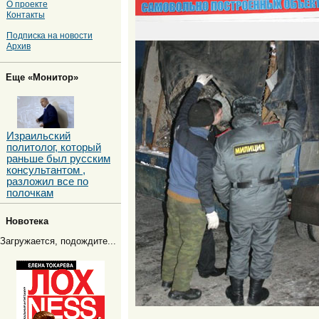
О проекте
Контакты
Подписка на новости
Архив
Еще «Монитор»
Израильский
политолог, который
раньше был русским
консультантом ,
разложил все по
полочкам
Новотека
Загружается, подождите...