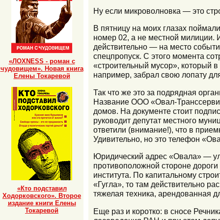
Ну если микроволновка — это стр
В пятницу на моих глазах поймали
номер 02, а не местной милиции.
действительно — на место событи
спецпропуск. С этого момента со
«ЛОХNESS - роман с
«строительный мусор», который в
чудовищем». Новая книга
например, забрал свою лопату для
Елены Токаревой
Так что же это за подрядная орга
Название ООО «Овал-Транссервис»
домов. На документе стоит подпис
руководит депутат местного муни
ответили (внимание!), что в прие
Удивительно, но это телефон «Ов
Юридический адрес «Овала» — ули
противоположной стороне дороги 
института. По капитальному строи
«Гугла», то там действительно ра
«Кто подставил
тяжелая техника, арендованная д
Ходорковского». Второе
издание книги Елены
Еще раз и коротко: в сносе Речни
Токаревой