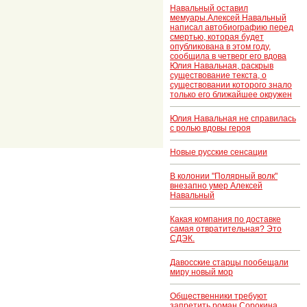
Навальный оставил
мемуары.Алексей Навальный
написал автобиографию перед
смертью, которая будет
опубликована в этом году,
сообщила в четверг его вдова
Юлия Навальная, раскрыв
существование текста, о
существовании которого знало
только его ближайшее окружен
Юлия Навальная не справилась
с ролью вдовы героя
Новые русские сенсации
В колонии "Полярный волк"
внезапно умер Алексей
Навальный
Какая компания по доставке
самая отвратительная? Это
СДЭК.
Давосские старцы пообещали
миру новый мор
Общественники требуют
запретить роман Сорокина