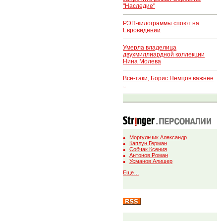
"Наследие"
РЭП-килограммы споют на
Евровидении
Умерла владелица
двухмиллиардной коллекции
Нина Молева
Все-таки, Борис Немцов важнее
..
Моргульчик Александр
Каплун Герман
Собчак Ксения
Антонов Роман
Усманов Алишер
Еще…