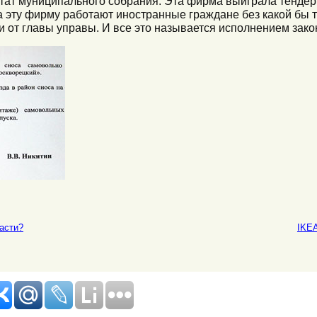
тат муниципального собрания. Эта фирма выиграла тендер
а эту фирму работают иностранные граждане без какой бы т
и от главы управы. И все это называется исполнением зако
асти?
IKEA