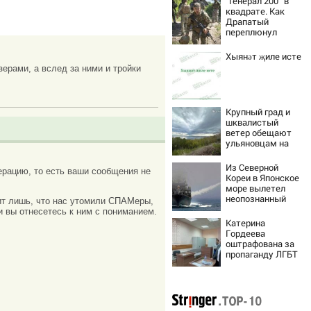
“Генерал 200” в
квадрате. Как
Драпатый
переплюнул
Сырского
Хыянәт җиле исте
зерами, а вслед за ними и тройки
Крупный град и
шквалистый
ветер обещают
ульяновцам на
выходные
Из Северной
рацию, то есть ваши сообщения не
Кореи в Японское
море вылетел
неопознанный
ачит лишь, что нас утомили СПАМеры,
снаряд
и вы отнесетесь к ним с пониманием.
Катерина
Гордеева
оштрафована за
пропаганду ЛГБТ
в интернете -
Новости на
Вести.ru