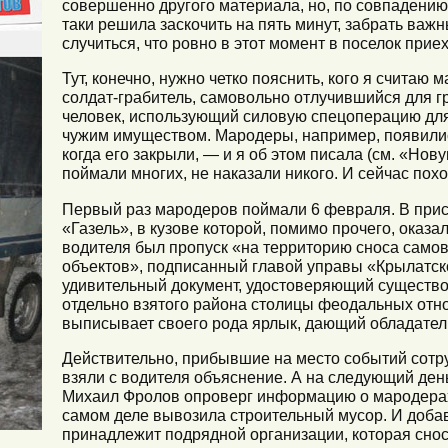
совершенно другого материала, но, по совпадению
таки решила заскочить на пять минут, забрать важ
случиться, что ровно в этот момент в поселок при
Тут, конечно, нужно четко пояснить, кого я считаю
солдат-грабитель, самовольно отлучившийся для г
человек, использующий силовую спецоперацию для
чужим имуществом. Мародеры, например, появилис
когда его закрыли, — и я об этом писала (см. «Новую
поймали многих, не наказали никого. И сейчас пох
Первый раз мародеров поймали 6 февраля. В прис
«Газель», в кузове которой, помимо прочего, оказа
водителя был пропуск «на территорию сноса само
объектов», подписанный главой управы «Крылатс
удивительный документ, удостоверяющий существо
отдельно взятого района столицы феодальных отн
выписывает своего рода ярлык, дающий обладател
Действительно, прибывшие на место событий сот
взяли с водителя объяснение. А на следующий ден
Михаил Фролов опроверг информацию о мародерах 
самом деле вывозила строительный мусор. И добав
принадлежит подрядной организации, которая снос