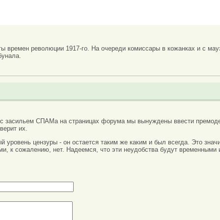
ты времен революции 1917-го. На очереди комиссары в кожанках и с мау
бунала.
 с засильем СПАМа на страницах форума мы вынуждены ввести премоде
верит их.
вый уровень цензуры - он остается таким же каким и был всегда. Это зн
ми, к сожалению, нет. Надеемся, что эти неудобства будут временными 