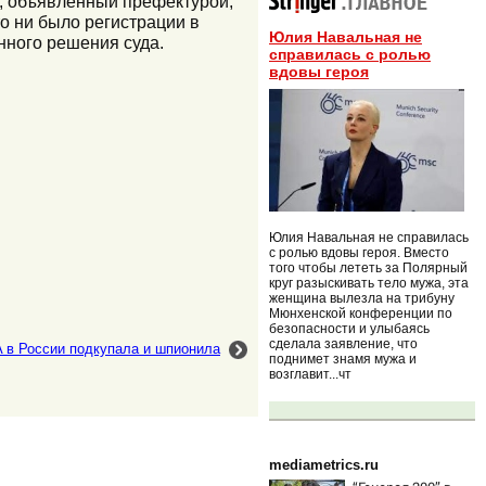
, объявленный префектурой,
о ни было регистрации в
Юлия Навальная не
нного решения суда.
справилась с ролью
вдовы героя
Юлия Навальная не справилась
с ролью вдовы героя. Вместо
того чтобы лететь за Полярный
круг разыскивать тело мужа, эта
женщина вылезла на трибуну
Мюнхенской конференции по
безопасности и улыбаясь
сделала заявление, что
 в России подкупала и шпионила
поднимет знамя мужа и
возглавит...чт
mediametrics.ru