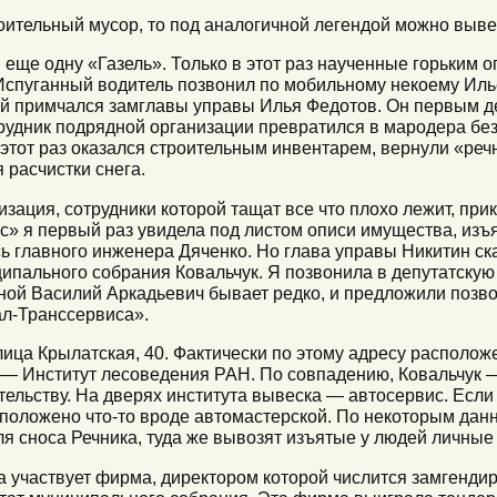
оительный мусор, то под аналогичной легендой можно вывез
 еще одну «Газель». Только в этот раз наученные горьким 
 Испуганный водитель позвонил по мобильному некоему Иль
й примчался замглавы управы Илья Федотов. Он первым д
трудник подрядной организации превратился в мародера без
 этот раз оказался строительным инвентарем, вернули «реч
 расчистки снега.
низация, сотрудники которой тащат все что плохо лежит, п
 я первый раз увидела под листом описи имущества, изъя
ь главного инженера Дяченко. Но глава управы Никитин ск
ципального собрания Ковальчук. Я позвонила в депутатску
мной Василий Аркадьевич бывает редко, и предложили позво
ал-Транссервиса».
ца Крылатская, 40. Фактически по этому адресу располож
— Институт лесоведения РАН. По совпадению, Ковальчук —
тельству. На дверях института вывеска — автосервис. Если
сположено что-то вроде автомастерской. По некоторым дан
ля сноса Речника, туда же вывозят изъятые у людей личные
ка участвует фирма, директором которой числится замгенди