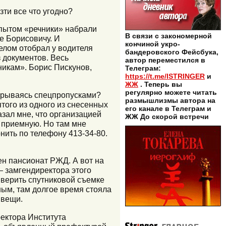
ти все что угодно?
опытом «речники» набрали
В связи с закономерной
е Борисовичу. И
кончиной укро-
елом отобрал у водителя
бандеровского Фейсбука,
 документов. Весь
автор переместился в
никам». Борис Пискунов,
Телеграм:
https://t.me/ISTRINGER
и
ЖЖ
. Теперь вы
регулярно можете читать
рикрываясь спецпропусками?
размышлизмы автора на
того из одного из снесенных
его канале в Телеграм и
азал мне, что организацией
ЖЖ До скорой встречи
ю приемную. Но там мне
нить по телефону 413-34-80.
ен пансионат РЖД. А вот на
 замгендиректора этого
 верить спутниковой съемке
ным, там долгое время стояла
 вещи.
ректора Института