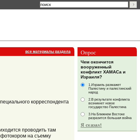
Опрос
все материалы раздела
Чем окончится
вооруженный
конфликт ХАМАСа и
Израиля?
1.Израиль размажет
Палестину и палестинский
народ
2.В результате конфликта
специального корреспондента
возникнет новое
государство Палестина
3.На Ближнем Востоке
разразится большая война
риходится проводить там
 фотокором на съемку