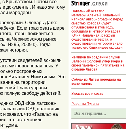
, в Крылатском. Потом все-
ные документы. И надо же тому
Навальный оставил
ехали мародеры.
мемуары.Алексей Навальный
написал автобиографию перед
 мародерами. Словарь Даля:
смертью, которая будет
опубликована в этом году,
рабежа. Если трактовать шире:
сообщила в четверг его вдова
 того, чтобы поживиться
Юлия Навальная, раскрыв
ь на Черкизовском рынке,
существование текста, о
существовании которого знало
», № 95, 2009 г.). Тогда
только его ближайшее окружен
ожая история.
Чемпион по созданию слухов
утствии свидетелей вскрыли
Валерий Соловей умер вчера в
лась микроволновая печь. У
своей панельной пятиэтажке на
окраине Львова
вольно построенных
кое» Виталием Никитиным. Это
Собчак из Литвы передала на
вание на территории
волю маляву
ошений. Глава управы
ю полную свободу действий.
Украсть все и сесть
рудники ОВД «Крылатское»
Рецепты Путина
ь начальник ОВД полковник
Все материалы…
и заявил, что «Газель» на
ил, что автомобиль
ит дома.