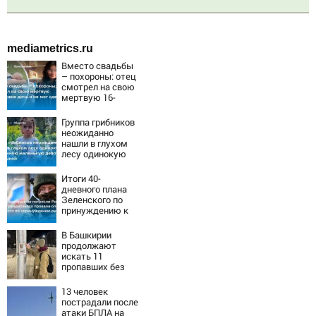
mediametrics.ru
Вместо свадьбы
– похороны: отец
смотрел на свою
мертвую 16-
летнюю дочь и не
мог сдержать
Группа грибников
слезы
неожиданно
нашли в глухом
лесу одинокую
испуганную
маленькую
Итоги 40-
девочку с
дневного плана
игрушкой
Зеленского по
принуждению к
миру: как
ответила Россия,
В Башкирии
полный разбор
продолжают
провала операции
искать 11
Украины от
пропавших без
военкора Коца
вести
13 человек
пострадали после
атаки БПЛА на