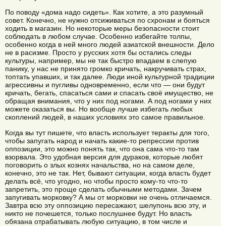
По поводу «дома надо сидеть». Как хотите, а это разумный
совет. Конечно, не нужно отсиживаться по схронам и бояться
ходить в магазин. Но некоторые меры безопасности стоит
соблюдать в любом случае. Особенно избегайте толпы,
особенно когда в ней много людей азиатской внешности. Дело
не в расизме. Просто у русских хотя бы остались следы
культуры, например, мы не так быстро впадаем в слепую
панику, у нас не принято громко кричать, накручивать страх,
топтать упавших, и так далее. Люди иной культурной традиции
агрессивны и пугливы одновременно, если что — они будут
кричать, бегать, спасаться сами и спасать своё имущество, не
обращая внимания, что у них под ногами. А под ногами у них
можете оказаться вы. Но вообще лучше избегать любых
скоплений людей, в наших условиях это самое правильное.
Когда вы тут пишете, что власть использует теракты для того,
чтобы запугать народ и начать какие-то репрессии против
оппозиции, это можно понять так, что она сама что-то там
взорвала. Это удобная версия для дураков, которые любят
поговорить о злых кознях начальства, но на самом деле,
конечно, это не так. Нет, бывают ситуации, когда власть будет
делать всё, что угодно, но чтобы просто кому-то что-то
запретить, это проще сделать обычными методами. Зачем
запугивать морковку? А мы от морковки не очень отличаемся.
Завтра всю эту оппозицию пересажают, шелупонь всю эту, и
никто не почешется, только послушнее будут. Но власть
обязана отрабатывать любую ситуацию, в том числе и