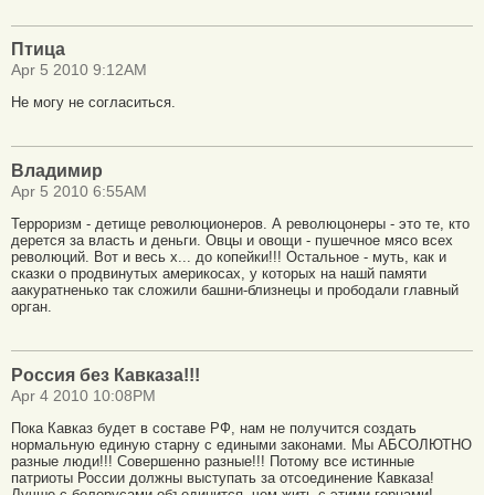
Птица
Apr 5 2010 9:12AM
Не могу не согласиться.
Владимир
Apr 5 2010 6:55AM
Терроризм - детище революционеров. А революцонеры - это те, кто
дерется за власть и деньги. Овцы и овощи - пушечное мясо всех
революций. Вот и весь х... до копейки!!! Остальное - муть, как и
сказки о продвинутых америкосах, у которых на нашй памяти
аакуратненько так сложили башни-близнецы и прободали главный
орган.
Россия без Кавказа!!!
Apr 4 2010 10:08PM
Пока Кавказ будет в составе РФ, нам не получится создать
нормальную единую старну с едиными законами. Мы АБСОЛЮТНО
разные люди!!! Совершенно разные!!! Потому все истинные
патриоты России должны выступать за отсоединение Кавказа!
Лучше с белорусами объединится, чем жить с этими горцами!