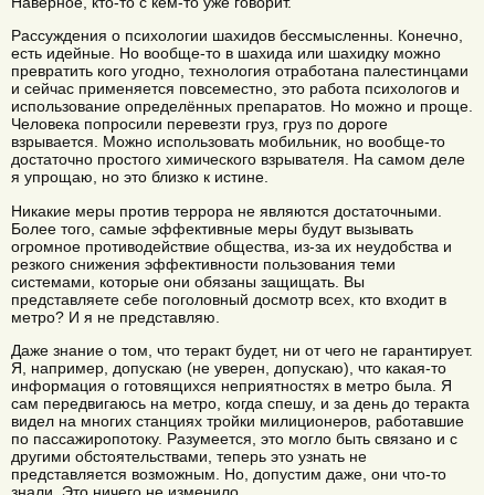
Наверное, кто-то с кем-то уже говорит.
Рассуждения о психологии шахидов бессмысленны. Конечно,
есть идейные. Но вообще-то в шахида или шахидку можно
превратить кого угодно, технология отработана палестинцами
и сейчас применяется повсеместно, это работа психологов и
использование определённых препаратов. Но можно и проще.
Человека попросили перевезти груз, груз по дороге
взрывается. Можно использовать мобильник, но вообще-то
достаточно простого химического взрывателя. На самом деле
я упрощаю, но это близко к истине.
Никакие меры против террора не являются достаточными.
Более того, самые эффективные меры будут вызывать
огромное противодействие общества, из-за их неудобства и
резкого снижения эффективности пользования теми
системами, которые они обязаны защищать. Вы
представляете себе поголовный досмотр всех, кто входит в
метро? И я не представляю.
Даже знание о том, что теракт будет, ни от чего не гарантирует.
Я, например, допускаю (не уверен, допускаю), что какая-то
информация о готовящихся неприятностях в метро была. Я
сам передвигаюсь на метро, когда спешу, и за день до теракта
видел на многих станциях тройки милиционеров, работавшие
по пассажиропотоку. Разумеется, это могло быть связано и с
другими обстоятельствами, теперь это узнать не
представляется возможным. Но, допустим даже, они что-то
знали. Это ничего не изменило.