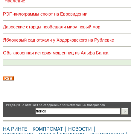
"Наследие"
РЭП-килограммы споют на Евровидении
Давосские старцы пообещали миру новый мор
Яблоневый сад отжали у Ходорковского на Рублевке
Обыкновенная история мошенниц из Альфа Банка
Pедакция не отвечает за содержание заимствованных материалов
НА РИНГЕ
КОМПРОМАТ
НОВОСТИ