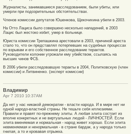
Журналисты, занимавшиеся расследованием, были убиты, или
умерли при подозрительных обстоятельствах.
Членов комиссии депутатов Юшенкова, Щекочихина убили в 2003.
На Отто Лациса было совершено несколько нападений, в 2003
Лацис был жестоко избит, умер в больнице.
Юриста комиссии Трепашкина арестовали в 2003, причиной ареста
стало то, что он представлял потерпевших на судебных процессах
по взрывам и его собственное расследование терактов.
Руководители колонии угрожали ему убийством, ссылаясь на
высших чинов ФСБ.
В 2006 убили расследовавшую теракты в 2004, Политковскую (член
комиссии) и Литвиненко. (эксперт комиссии)
Владимир
Apr 7 2010 10:37AM
Да нет у нас никакой демократии - власти народа. И в мире нет ни
одной народо-властной страны. Не тешьте себя иллюзиями.
Правили и правят по-прежнему элиты. А любая элита состоит из
вполне конкретных и не виртуальных людей - ЛИЧНОСТЕЙ. Если
элита вменяемая и нормальная - народ живет хорошо. Если элита
невменяемая и ненормальная - в стране бардак, а у народа только
гнилая, а то и кровавая отрыжка.