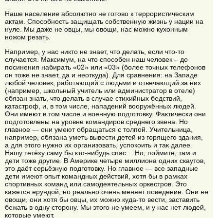
Наше население абсолютно не готово к террористическим
актам. Способность защищать собственную жизнь у нации на
нуле. Мы даже не овцы, мы овощи, нас можно кухонным
ножом резать.
Например, у нас никто не знает, что делать, если что-то
случается. Максимум, на что способен наш человек – до
посинения набирать «02» или «03» (более точных телефонов
он тоже не знает, да и неоткуда). Для сравнения: на Западе
любой человек, работающий с людьми и отвечающий за них
(например, школьный учитель или администратор в отеле)
обязан знать, что делать в случае стихийных бедствий,
катастроф, и, в том числе, нападений вооружённых людей.
Они имеют в том числе и военную подготовку. Фактически они
подготовлены на уровне командиров среднего звена. Но
главное — они умеют обращаться с толпой. Учительница,
например, обязана уметь вывести детей из горящего здания,
а для этого нужно их организовать, успокоить и так далее.
Нашу тетёху саму бы кто-нибудь спас… Но, поймите, там и
дети тоже другие. В Америке четыре миллиона одних скаутов,
это даёт серьёзную подготовку. Но главное — все западные
дети имеют опыт командных действий, хотя бы в рамках
спортивных команд или самодеятельных оркестров. Это
кажется ерундой, но реально очень меняет поведение. Они не
овощи, они хотя бы овцы, их можно куда-то вести, заставить
бежать в одну сторону. Мы этого не умеем, и у нас нет людей,
которые умеют.