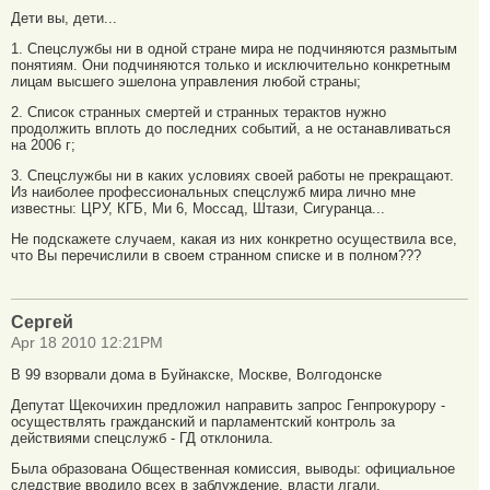
Дети вы, дети...
1. Спецслужбы ни в одной стране мира не подчиняются размытым
понятиям. Они подчиняются только и исключительно конкретным
лицам высшего эшелона управления любой страны;
2. Список странных смертей и странных терактов нужно
продолжить вплоть до последних событий, а не останавливаться
на 2006 г;
3. Спецслужбы ни в каких условиях своей работы не прекращают.
Из наиболее профессиональных спецслужб мира лично мне
известны: ЦРУ, КГБ, Ми 6, Моссад, Штази, Сигуранца...
Не подскажете случаем, какая из них конкретно осуществила все,
что Вы перечислили в своем странном списке и в полном???
Сергей
Apr 18 2010 12:21PM
В 99 взорвали дома в Буйнакске, Москве, Волгодонске
Депутат Щекочихин предложил направить запрос Генпрокурору -
осуществлять гражданский и парламентский контроль за
действиями спецслужб - ГД отклонила.
Была образована Общественная комиссия, выводы: официальное
следствие вводило всех в заблуждение, власти лгали.