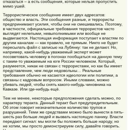
отказаться – а есть сообщения, которые нельзя пропустить
мимо ушей.
Террористическое сообщение имеет двух адресатов:
общество и власть. Эти сообщения разные, и террористы
предпринимают усилия, чтобы они не смешивались. Поэтому,
в частности, официальные требования террористов часто
выглядят нелепыми, невыполнимыми или вообще не
выдвигаются. Настоящая информация поступает к властям по
другим каналам — как правило, не прямым. Никто не будет
пересылать файл с записью на Лубянку: так не делают. Но,
например, какой-нибудь уважаемый эксперт может
посоветовать человеку в погонах пообщаться на данную тему
с таким-то уважаемым на юге России человеком. Который,
разумеется, никак не связан с террористами, но как бы имеет
представление, чем люди недовольны… Реальные
требования обычно не касаются идеологии или политики, а
связаны с кадровым вопросом. Иными словами, можно
убивать людей, чтобы снять какого-нибудь чиновника на
Кавказе. Или где-нибудь ещё.
Тем не менее, некоторые предположения сделать можно, по
характеру теракта. Данный теракт был предупредительным.
Об этом говорит незначительное количество трупов и
разрушений. Теми же средствами можно было вынести в пять-
шесть раз больше людей и вызвать настоящую панику. Власти
передают сигнал: мы могли бы положить больше народу, но
не хотим, мы просто демонстрируем силу, давайте говорить.