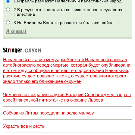
1.Израиль размажет Палестину и палестинский народ
2.В результате конфликта возникнет новое государство
Палестина
3.На Ближнем Востоке разразится большая война
Навальный оставил мемуары.Алексей Навальный написал
автобиографию перед смертью, которая будет опубликована
в этом году, сообщила в четверг его вдова Юлия Навальная,
раскрыв существование текста, о существовании которого
знало только его ближайшее окружен
Чемпион по созданию слухов Валерий Соловей умер вчера в
своей панельной пятиэтажке на окраине Львова
Собчак из Литвы передала на волю маляву
Украсть все и сесть