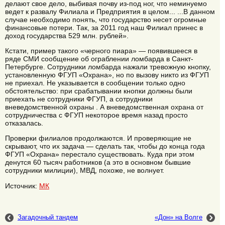
делают свое дело, выбивая почву из-под ног, что неминуемо
ведет к развалу Филиала и Предприятия в целом... ...В данном
случае необходимо понять, что государство несет огромные
финансовые потери. Так, за 2011 год наш Филиал принес в
доход государства 529 млн. рублей».
Кстати, пример такого «черного пиара» — появившееся в
ряде СМИ сообщение об ограблении ломбарда в Санкт-
Петербурге. Сотрудники ломбарда нажали тревожную кнопку,
установленную ФГУП «Охрана», но по вызову никто из ФГУП
не приехал. Не указывается в сообщении только одно
обстоятельство: при срабатывании кнопки должны были
приехать не сотрудники ФГУП, а сотрудники
вневедомственной охраны . А вневедомственная охрана от
сотрудничества с ФГУП некоторое время назад просто
отказалась.
Проверки филиалов продолжаются. И проверяющие не
скрывают, что их задача — сделать так, чтобы до конца года
ФГУП «Охрана» перестало существовать. Куда при этом
денутся 60 тысяч работников (а это в основном бывшие
сотрудники милиции), МВД, похоже, не волнует.
Источник:
МК
Загадочный тандем
«Дон» на Волге