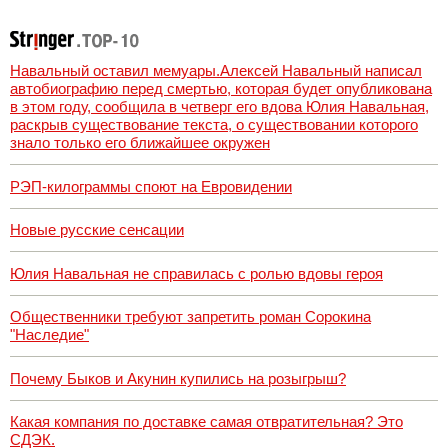
реакцию на
вопрос об
убийстве русских
Навальный оставил мемуары.Алексей Навальный написал
автобиографию перед смертью, которая будет опубликована
в этом году, сообщила в четверг его вдова Юлия Навальная,
раскрыв существование текста, о существовании которого
знало только его ближайшее окружен
РЭП-килограммы споют на Евровидении
Новые русские сенсации
Юлия Навальная не справилась с ролью вдовы героя
Общественники требуют запретить роман Сорокина
"Наследие"
Почему Быков и Акунин купились на розыгрыш?
Какая компания по доставке самая отвратительная? Это
СДЭК.