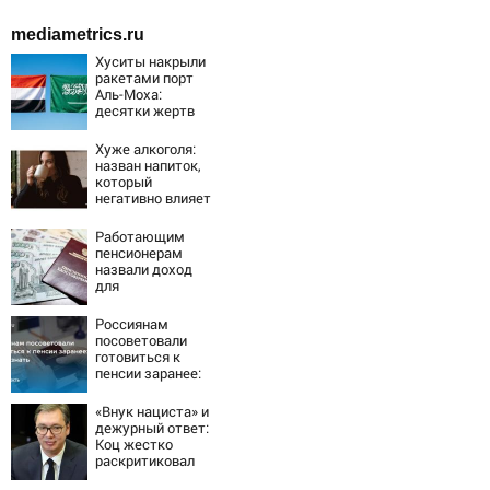
mediametrics.ru
Хуситы накрыли
ракетами порт
Аль-Моха:
десятки жертв
Хуже алкоголя:
назван напиток,
который
негативно влияет
на организм -
многие пьют его
Работающим
каждый день
пенсионерам
назвали доход
для
максимальных 3
ИПК
Россиянам
посоветовали
готовиться к
пенсии заранее:
что важно знать
«Внук нациста» и
дежурный ответ:
Коц жестко
раскритиковал
Вучича за