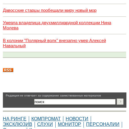
Давосские старцы пообещали миру новый мор
Умерла владелица двухмиллиардной коллекции Нина
Молева
В колонии "Полярный волк" внезапно умер Алексей
Навальный
Pедакция не отвечает за содержание заимствованных материалов
НА РИНГЕ
КОМПРОМАТ
НОВОСТИ
ЭКСКЛЮЗИВ
СЛУХИ
МОНИТОР
ПЕРСОНАЛИИ