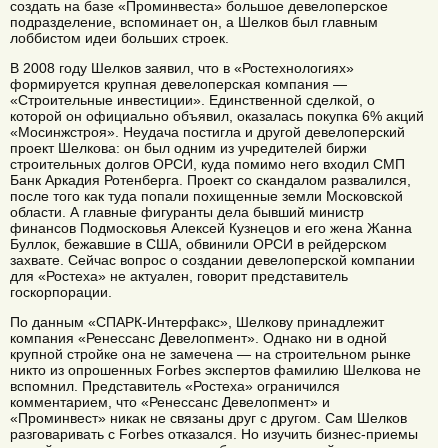
создать на базе «Проминвеста» большое девелоперское
подразделение, вспоминает он, а Шелков был главным
лоббистом идеи больших строек.
В 2008 году Шелков заявил, что в «Ростехнологиях»
формируется крупная девелоперская компания —
«Строительные инвестиции». Единственной сделкой, о
которой он официально объявил, оказалась покупка 6% акций
«Мосинжстроя». Неудача постигла и другой девелоперский
проект Шелкова: он был одним из учредителей биржи
строительных долгов ОРСИ, куда помимо него входил СМП
Банк Аркадия Ротенберга. Проект со скандалом развалился,
после того как туда попали похищенные земли Московской
области. А главные фигуранты дела бывший министр
финансов Подмосковья Алексей Кузнецов и его жена Жанна
Буллок, бежавшие в США, обвинили ОРСИ в рейдерском
захвате. Сейчас вопрос о создании девелоперской компании
для «Ростеха» не актуален, говорит представитель
госкорпорации.
По данным «СПАРК-Интерфакс», Шелкову принадлежит
компания «Ренессанс Девелопмент». Однако ни в одной
крупной стройке она не замечена — на строительном рынке
никто из опрошенных Forbes экспертов фамилию Шелкова не
вспомнил. Представитель «Ростеха» ограничился
комментарием, что «Ренессанс Девелопмент» и
«Проминвест» никак не связаны друг с другом. Сам Шелков
разговаривать с Forbes отказался. Но изучить бизнес-приемы