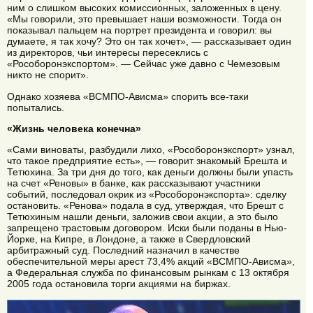
ним о слишком высоких комиссионных, заложенных в цену.
«Мы говорили, это превышает наши возможности. Тогда он
показывал пальцем на портрет президента и говорил: вы
думаете, я так хочу? Это он так хочет», — рассказывает один
из директоров, чьи интересы пересеклись с
«Рособоронэкспортом». — Сейчас уже давно с Чемезовым
никто не спорит».
Однако хозяева «ВСМПО-Ависма» спорить все-таки
попытались.
«Жизнь человека конечна»
«Сами виноваты, разбудили лихо, «Рособоронэкспорт» узнал,
что такое предприятие есть», — говорит знакомый Брешта и
Тетюхина. За три дня до того, как деньги должны были упасть
на счет «Реновы» в банке, как рассказывают участники
событий, последовал окрик из «Рособоронэкспорта»: сделку
остановить. «Ренова» подала в суд, утверждая, что Брешт с
Тетюхиным нашли деньги, заложив свои акции, а это было
запрещено трастовым договором. Иски были поданы в Нью-
Йорке, на Кипре, в Лондоне, а также в Свердловский
арбитражный суд. Последний назначил в качестве
обеспечительной меры арест 73,4% акций «ВСМПО-Ависма»,
а Федеральная служба по финансовым рынкам с 13 октября
2005 года остановила торги акциями на биржах.