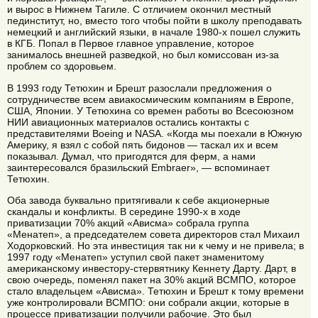
и вырос в Нижнем Тагиле. С отличием окончил местный
пединститут, но, вместо того чтобы пойти в школу преподавать
немецкий и английский языки, в начале 1980-х пошел служить
в КГБ. Попал в Первое главное управление, которое
занималось внешней разведкой, но был комиссован из-за
проблем со здоровьем.
В 1993 году Тетюхин и Брешт разослали предложения о
сотрудничестве всем авиакосмическим компаниям в Европе,
США, Японии. У Тетюхина со времен работы во Всесоюзном
НИИ авиационных материалов остались контакты с
представителями Boeing и NASA. «Когда мы поехали в Южную
Америку, я взял с собой пять бидонов — таскал их и всем
показывал. Думал, что пригодятся для ферм, а нами
заинтересовался бразильский Еmbraer», — вспоминает
Тетюхин.
Оба завода буквально притягивали к себе акционерные
скандалы и конфликты. В середине 1990-х в ходе
приватизации 70% акций «Ависма» собрала группа
«Менатеп», а председателем совета директоров стал Михаил
Ходорковский. Но эта инвестиция так ни к чему и не привела; в
1997 году «Менатеп» уступил свой пакет знаменитому
американскому инвестору-стервятнику Кеннету Дарту. Дарт, в
свою очередь, поменял пакет на 30% акций ВСМПО, которое
стало владельцем «Ависма». Тетюхин и Брешт к тому времени
уже контролировали ВСМПО: они собрали акции, которые в
процессе приватизации получили рабочие. Это был