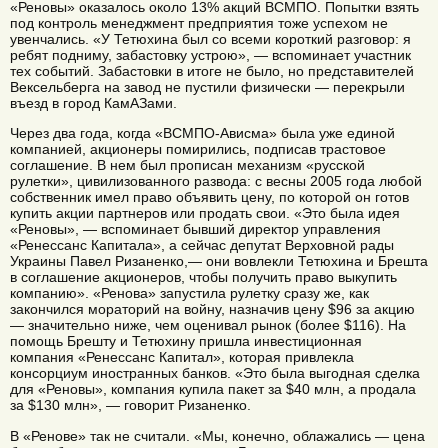
«Реновы» оказалось около 13% акций ВСМПО. Попытки взять
под контроль менеджмент предприятия тоже успехом не
увенчались. «У Тетюхина был со всеми короткий разговор: я
ребят подниму, забастовку устрою», — вспоминает участник
тех событий. Забастовки в итоге не было, но представителей
Вексельберга на завод не пустили физически — перекрыли
въезд в город КамАЗами.
Через два года, когда «ВСМПО-Ависма» была уже единой
компанией, акционеры помирились, подписав трастовое
соглашение. В нем был прописан механизм «русской
рулетки», цивилизованного развода: с весны 2005 года любой
собственник имел право объявить цену, по которой он готов
купить акции партнеров или продать свои. «Это была идея
«Реновы», — вспоминает бывший директор управления
«Ренессанс Капитала», а сейчас депутат Верховной рады
Украины Павел Ризаненко,— они вовлекли Тетюхина и Брешта
в соглашение акционеров, чтобы получить право выкупить
компанию». «Ренова» запустила рулетку сразу же, как
закончился мораторий на войну, назначив цену $96 за акцию
— значительно ниже, чем оценивал рынок (более $116). На
помощь Брешту и Тетюхину пришла инвестиционная
компания «Ренессанс Капитал», которая привлекла
консорциум иностранных банков. «Это была выгодная сделка
для «Реновы», компания купила пакет за $40 млн, а продала
за $130 млн», — говорит Ризаненко.
В «Ренове» так не считали. «Мы, конечно, облажались — цена