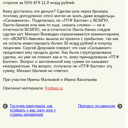
стороне за 55% КГК 11,8 млрд рублей.
Кому достались эти деньги? Сделка шла через брокера,
поэтому доподлинно этого могли не знать даже владельцы
«Сильвинита». Поделилась ли «ПТФ Балтик» с ВСМПО,
Ланта-банком или кем-то еще, сказать сложно — ни в
отчетности ВСМПО, ни в отчетности Ланта-банка следов
сделки нет. Михаил Воеводин ограничивается комментарием,
что «ВСМПО-Ависма» вышла из проекта с прибылью, так как
не хотела инвестировать более 30 млрд рублей в покупку
лицензии. Сергей Докучаев говорит, что сам «Сильвинит»
предложил ему продать долю. Как была структурирована
сделка, он уже не помнит, как и то, кому принадлежала «ПТФ
Балтик». Вопрос о заплаченной ему сумме он называет
некорректным. На вопрос, получила ли «ПТФ Балтик» эту
сумму, Михаил Шелков не ответил.
При участии Ирины Малковой и Ивана Васильева
Оригинал материала:
Forbes.ru
Госдума придумала, как
Прогресс по-шведски
отобрать у вас дачу или у
страны заповедник