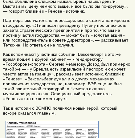
была объявлена слишком низкая. Брешт нашел деньги.
Выстави мы цену немного выше, и все было бы по-другому»,
— говорит близкий к «Ренове» источник.
Партнеры окончательно перессорились и стали апеллировать
к государству. «Я написал президенту Путину про опасность
захвата стратегического предприятия и про то, что мы не
против участия государства — может быть «золотая акция»
или госпредставитель в совете директоров», — рассказывает
Тетюхин. Но ответа он не получил.
Как вспоминают участники событий, Вексельберг в это же
время пошел в другой кабинет — к гендиректору
«Рособоронэкспорта» Сергею Чемезову. Довод был примерно
такой же — «у Брешта есть израильский паспорт, и он хочет
увести актив за границу», рассказывает источник, близкий к
«Ренове». «Вексельберг думал и о других механизмах
привлечения государства, но, например, ВЭБ еще не был
такой влиятельной структурой, а Чемезов активно
мультиплицировался». Официальный представитель
«Реновы» это не комментирует.
Так в истории с ВСМПО появился новый герой, который
вскоре оказался главным.