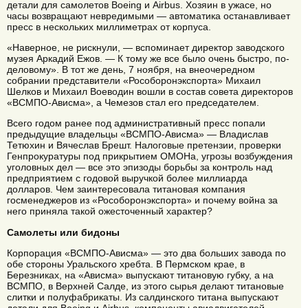
детали для самолетов Boeing и Airbus. Хозяин в ужасе, но
часы возвращают невредимыми — автоматика останавливает
пресс в нескольких миллиметрах от корпуса.
«Наверное, не рискнули, — вспоминает директор заводского
музея Аркадий Ежов. — К тому же все было очень быстро, по-
деловому». В тот же день, 7 ноября, на внеочередном
собрании представители «Рособоронэкспорта» Михаил
Шелков и Михаил Воеводин вошли в состав совета директоров
«ВСМПО-Ависма», а Чемезов стал его председателем.
Всего годом ранее под административный пресс попали
предыдущие владельцы «ВСМПО-Ависма» — Владислав
Тетюхин и Вячеслав Брешт. Налоговые претензии, проверки
Генпрокуратуры под прикрытием ОМОНа, угрозы возбуждения
уголовных дел — все это эпизоды борьбы за контроль над
предприятием с годовой выручкой более миллиарда
долларов. Чем заинтересовала титановая компания
госменеджеров из «Рособоронэкспорта» и почему война за
него приняла такой ожесточенный характер?
Самолеты или бидоны
Корпорация «ВСМПО-Ависма» — это два больших завода по
обе стороны Уральского хребта. В Пермском крае, в
Березниках, на «Ависма» выпускают титановую губку, а на
ВСМПО, в Верхней Салде, из этого сырья делают титановые
слитки и полуфабрикаты. Из салдинского титана выпускают