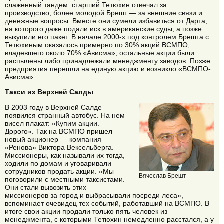
слаженный тандем: старший Тетюхин отвечал за
производство, более молодой Брешт — за внешние связи и
денежные вопросы. Вместе они сумели избавиться от Дарта,
на которого даже подали иск в американские суды, а позже
выкупили его пакет. В начале 2000-х под контролем Брешта с
Тетюхиным оказалось примерно по 30% акций ВСМПО,
владевшего около 70% «Ависма», остальные акции были
распылены либо принадлежали менеджменту заводов. Позже
предприятия перешли на единую акцию и возникло «ВСМПО-
Ависма».
Такси из Верхней Салды
В 2003 году в Верхней Салде
появился странный автобус. На нем
висел плакат: «Купим акции.
Дорого». Так на ВСМПО пришел
новый акционер — компания
«Ренова» Виктора Вексельберга.
Миссионеры, как называли их тогда,
ходили по домам и уговаривали
сотрудников продать акции. «Мы
Вячеслав Брешт
поговорили с местными таксистами.
Они стали вывозить этих
миссионеров за город и выбрасывали посреди леса», —
вспоминает очевидец тех событий, работавший на ВСМПО. В
итоге свои акции продали только пять человек из
менеджмента, с которыми Тетюхин немедленно расстался, а у