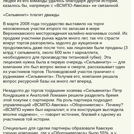
людей из его команды удалось благодаря другой истории,
казалось бы, напрямую с «ВСМПО-Ависма» не связанной.
«Сильвинит» платит дважды
В марте 2008 года государство выставило на торги
неосвоенные участки второго по запасам в мире
Верхнекамского месторождения калийно-магниевых солей. Их
продажи участники рынка ждали много лет, так что страсти
вокруг торгов разгорелись задолго до аукционов и
продолжились даже после того, как лицензии были проданы (3
млрд т сильвинита, около 600 млн т карналлита,
необходимого для производства титановой губки). Эта
лицензия нужна была в первую очередь «Сильвиниту» — для
компании это был вопрос жизни и смерти, рассказывает один
из участников торгов. Половодовский участок граничил с
рудниками «Сильвинита». Получив его, компания решала
вопрос ресурсной базы на много лет вперед.
Незадолго до торгов тогдашние хозяева «Сильвинита» Петр
Кондрашев и Анатолий Ломакин решили разделить бремя
этой покупки с партнером. На роль партнера подходил
управляющий «ВСМПО-Ависма» «Оборонимпэкс». Почему?
«ВСМПО нужен был карналлит, и эта конструкция выглядела
вполне надежно», — говорит источник, близкий к одному из
участников той истории.
Специально для сделки партнеры образовали Камскую
горную компанию, где у «Оборонимпэкса» было 55%, а у