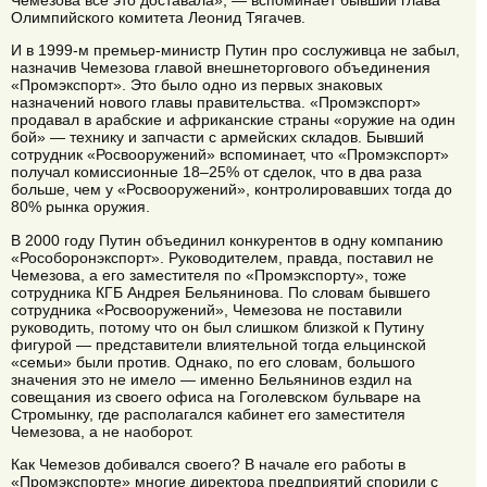
Чемезова все это доставала», — вспоминает бывший глава
Олимпийского комитета Леонид Тягачев.
И в 1999-м премьер-министр Путин про сослуживца не забыл,
назначив Чемезова главой внешнеторгового объединения
«Промэкспорт». Это было одно из первых знаковых
назначений нового главы правительства. «Промэкспорт»
продавал в арабские и африканские страны «оружие на один
бой» — технику и запчасти с армейских складов. Бывший
сотрудник «Росвооружений» вспоминает, что «Промэкспорт»
получал комиссионные 18–25% от сделок, что в два раза
больше, чем у «Росвооружений», контролировавших тогда до
80% рынка оружия.
В 2000 году Путин объединил конкурентов в одну компанию
«Рособоронэкспорт». Руководителем, правда, поставил не
Чемезова, а его заместителя по «Промэкспорту», тоже
сотрудника КГБ Андрея Бельянинова. По словам бывшего
сотрудника «Росвооружений», Чемезова не поставили
руководить, потому что он был слишком близкой к Путину
фигурой — представители влиятельной тогда ельцинской
«семьи» были против. Однако, по его словам, большого
значения это не имело — именно Бельянинов ездил на
совещания из своего офиса на Гоголевском бульваре на
Стромынку, где располагался кабинет его заместителя
Чемезова, а не наоборот.
Как Чемезов добивался своего? В начале его работы в
«Промэкспорте» многие директора предприятий спорили с