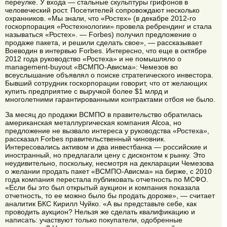
переулке. У входа — стальные скульптуры грифонов в
человеческий рост. Посетителей сопровождают несколько
охранников. «Мы знали, что «Ростех» (в декабре 2012-го
госкорпорация «Ростехнологии» провела ребрендинг и стала
называться «Ростех». — Forbes) получил предложение о
продаже пакета, и решили сделать свое», — рассказывает
Воеводин в интервью Forbes. Интересно, что еще в октябре
2012 года руководство «Ростеха» и не помышляло о
management-buyout «ВСМПО-Ависма»: Чемезов во
всеуслышание объявлял о поиске стратегического инвестора.
Бывший сотрудник госкорпорации говорит, что от желающих
купить предприятие с выручкой более $1 млрд и
многолетними гарантированными контрактами отбоя не было.
За месяц до продажи ВСМПО в правительство обратилась
американская металлургическая компания Alcoa, но
предложение не вызвало интереса у руководства «Ростеха»,
рассказал Forbes правительственный чиновник.
Интересовались активом и два инвестбанка — российские и
иностранный, но предлагали цену с дисконтом к рынку. Это
неудивительно, поскольку, несмотря на декларации Чемезова
о желании продать пакет «ВСМПО-Ависма» на бирже, с 2010
года компания перестала публиковать отчетность по МСФО.
«Если бы это был открытый аукцион и компания показала
отчетность, то ее можно было бы продать дороже», — считает
аналитик БКС Кирилл Чуйко. «А вы представьте себе, как
проводить аукцион? Нельзя же сделать квалификацию и
написать: участвуют только покупатели, одобренные