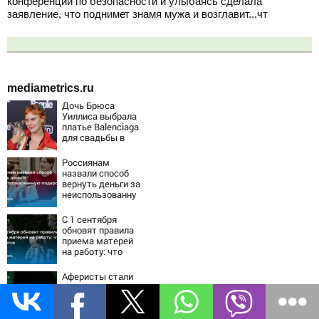
конференции по безопасности и улыбаясь сделала
заявление, что поднимет знамя мужа и возглавит...чт
mediametrics.ru
Дочь Брюса
Уиллиса выбрала
платье Balenciaga
для свадьбы в
Сан-Вэлли
Россиянам
назвали способ
вернуть деньги за
неиспользованну
ю подарочную
карту
С 1 сентября
обновят правила
приема матерей
на работу: что
изменится
Аферисты стали
предъявлять
«корочку»: что
скрывается за
новой схемой