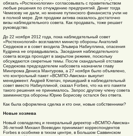
обязать «Ростехнологии» согласовывать с правительством
любые решения по отчуждению предприятий. Денег тогда
Чемезову не дали, но мнение путинского финансиста учли не
в полной мере. Для продажи актива оказалось достаточно
визы наблюдательного совета. Как продавать, тоже решает
руководство.
До 22 ноября 2012 года, пока наблюдательный совет
«Ростехнологий» возглавлял министр обороны Анатолий
Сердюков и в совет входила Эльвира Набиуллина, опасения
Кудрина не оправдывались. Заседания наблюдательного
совета всегда проходят в закрытом режиме, поскольку
обсуждаются секретные темы. После скандальной отставки
Сердюкова председателем набсовета назначили главу
Минпрома Дениса Мантурова, а 27 ноября было объявлено,
что контрольный пакет «ВСМПО-Ависма» выкупит
менеджмент. Андрей Клепач, пришедший в наблюдательный
совет вместо Набиуллиной, сказал Forbes, что на его памяти
такого решения не принималось. Запрос другому члену совета
замминистра обороны Юрию Борисову остался без ответа.
Как была оформлена сделка и кто они, новые собственники?
Новые хозяева
Новый совладелец и генеральный директор «ВСМПО-Ависма»
36-летний Михаил Воеводин принимает корреспондентов
Forbes в особняке в тихом центре, в Большом Саввинском