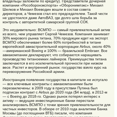
владельцы заложили по кредиту). Представители дочерней
компании «Рособоронэкспорта» «Оборонимпэкс» Михаил
Шелков и Михаил Воеводин вошли в состав совета
директоров, а Чемезов стал его председателем. Такой чести
не удостоился даже АвтоВАЗ, где долго шла борьба за
контроль с авторитетной самарской группой СОК.
Это неудивительно: ВСМПО — самый привлекательный актив
из всего, чем управляет Сергей Чемезов. Компания занимает
30% мирового рынка титана, 70% продукции идет на экспорт.
ВСМПО обеспечивает более 60% потребностей в титане
европейской авиастроительной корпорации Airbus, около 40%
—американской Boeing и 100% — бразильской Embraer. Все
авиакомпании декларируют, что собираются наращивать
производство титаноемких лайнеров. Преимущества титана
заключаются в его исключительной прочности при низком
весе. Растет и внутренний рынок: государство взяло курс на
перевооружение Российской армии.
Иностранцев появление государства в капитале не испугало
— все ключевые контракты с авиакомпаниями были
перезаключены: в 2009 году в присутствии Путина был
подписан контракт с Airbus до 2020 года ($4 млрд), в 2012-м
— с Boeing до 2018-го. Однако рынок потерял интерес к
активу — ведущие инвестиционные банки перестали
анализировать ВСМПО с точки зрения привлекательности для
частных инвесторов. В обзоре от 2010 года аналитики Банка
Москвы (до поглощения ВТБ) писали, что компания