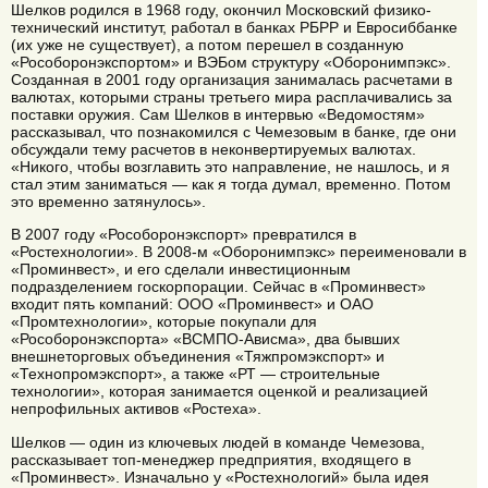
Шелков родился в 1968 году, окончил Московский физико-
технический институт, работал в банках РБРР и Евросиббанке
(их уже не существует), а потом перешел в созданную
«Рособоронэкспортом» и ВЭБом структуру «Оборонимпэкс».
Созданная в 2001 году организация занималась расчетами в
валютах, которыми страны третьего мира расплачивались за
поставки оружия. Сам Шелков в интервью «Ведомостям»
рассказывал, что познакомился с Чемезовым в банке, где они
обсуждали тему расчетов в неконвертируемых валютах.
«Никого, чтобы возглавить это направление, не нашлось, и я
стал этим заниматься — как я тогда думал, временно. Потом
это временно затянулось».
В 2007 году «Рособоронэкспорт» превратился в
«Ростехнологии». В 2008-м «Оборонимпэкс» переименовали в
«Проминвест», и его сделали инвестиционным
подразделением госкорпорации. Сейчас в «Проминвест»
входит пять компаний: ООО «Проминвест» и ОАО
«Промтехнологии», которые покупали для
«Рособоронэкспорта» «ВСМПО-Ависма», два бывших
внешнеторговых объединения «Тяжпромэкспорт» и
«Технопромэкспорт», а также «РТ — строительные
технологии», которая занимается оценкой и реализацией
непрофильных активов «Ростеха».
Шелков — один из ключевых людей в команде Чемезова,
рассказывает топ-менеджер предприятия, входящего в
«Проминвест». Изначально у «Ростехнологий» была идея