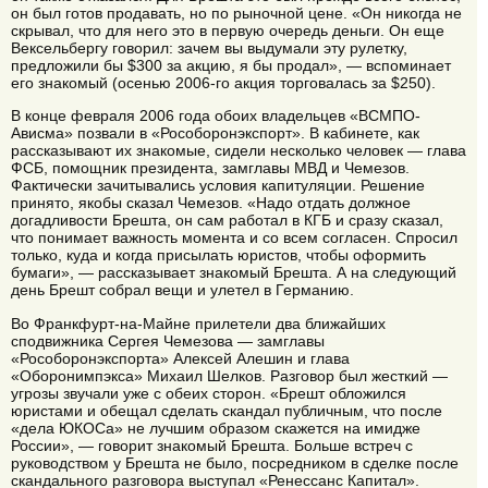
он был готов продавать, но по рыночной цене. «Он никогда не
скрывал, что для него это в первую очередь деньги. Он еще
Вексельбергу говорил: зачем вы выдумали эту рулетку,
предложили бы $300 за акцию, я бы продал», — вспоминает
его знакомый (осенью 2006-го акция торговалась за $250).
В конце февраля 2006 года обоих владельцев «ВСМПО-
Ависма» позвали в «Рособоронэкспорт». В кабинете, как
рассказывают их знакомые, сидели несколько человек — глава
ФСБ, помощник президента, замглавы МВД и Чемезов.
Фактически зачитывались условия капитуляции. Решение
принято, якобы сказал Чемезов. «Надо отдать должное
догадливости Брешта, он сам работал в КГБ и сразу сказал,
что понимает важность момента и со всем согласен. Спросил
только, куда и когда присылать юристов, чтобы оформить
бумаги», — рассказывает знакомый Брешта. А на следующий
день Брешт собрал вещи и улетел в Германию.
Во Франкфурт-на-Майне прилетели два ближайших
сподвижника Сергея Чемезова — замглавы
«Рособоронэкспорта» Алексей Алешин и глава
«Оборонимпэкса» Михаил Шелков. Разговор был жесткий —
угрозы звучали уже с обеих сторон. «Брешт обложился
юристами и обещал сделать скандал публичным, что после
«дела ЮКОСа» не лучшим образом скажется на имидже
России», — говорит знакомый Брешта. Больше встреч с
руководством у Брешта не было, посредником в сделке после
скандального разговора выступал «Ренессанс Капитал».