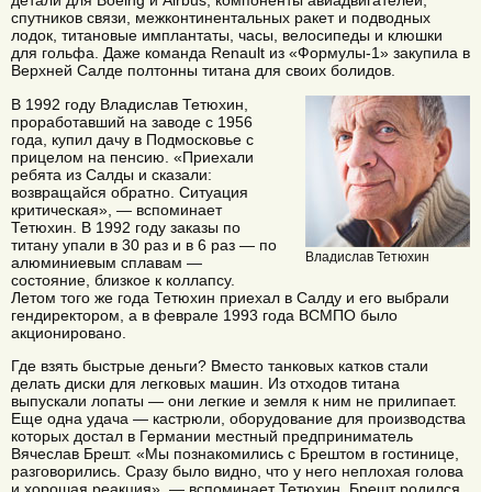
детали для Boeing и Airbus, компоненты авиадвигателей,
спутников связи, межконтинентальных ракет и подводных
лодок, титановые имплантаты, часы, велосипеды и клюшки
для гольфа. Даже команда Renault из «Формулы-1» закупила в
Верхней Салде полтонны титана для своих болидов.
В 1992 году Владислав Тетюхин,
проработавший на заводе с 1956
года, купил дачу в Подмосковье с
прицелом на пенсию. «Приехали
ребята из Салды и сказали:
возвращайся обратно. Ситуация
критическая», — вспоминает
Тетюхин. В 1992 году заказы по
титану упали в 30 раз и в 6 раз — по
Владислав Тетюхин
алюминиевым сплавам —
состояние, близкое к коллапсу.
Летом того же года Тетюхин приехал в Салду и его выбрали
гендиректором, а в феврале 1993 года ВСМПО было
акционировано.
Где взять быстрые деньги? Вместо танковых катков стали
делать диски для легковых машин. Из отходов титана
выпускали лопаты — они легкие и земля к ним не прилипает.
Еще одна удача — кастрюли, оборудование для производства
которых достал в Германии местный предприниматель
Вячеслав Брешт. «Мы познакомились с Брештом в гостинице,
разговорились. Сразу было видно, что у него неплохая голова
и хорошая реакция», — вспоминает Тетюхин. Брешт родился