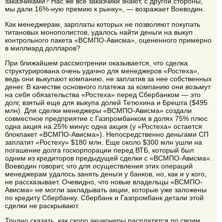
заказчиками? Нас же все заказчики знают, с другой стороны,
мы дали 16%-ную премию к рынку», — возражает Воеводин.
Как менеджерам, зарплаты которых не позволяют покупать
титановых монополистов, удалось найти деньги на выкуп
контрольного пакета «ВСМПО-Ависма», оцененного примерно
в миллиард долларов?
При ближайшем рассмотрении оказывается, что сделка
структурирована очень удачно для менеджеров «Ростеха»,
ведь они выкупают компанию, не заплатив за нее собственных
денег. В качестве основного платежа за компанию они возьмут
на себя обязательства «Ростеха» перед Сбербанком — это
долг, взятый еще для выкупа долей Тетюхина и Брешта ($495
млн). Для сделки менеджеры «ВСМПО-Ависма» создали
совместное предприятие с Газпромбанком в долях 75% плюс
одна акция на 25% минус одна акция (у «Ростеха» остается
блокпакет «ВСМПО-Ависма»). Непосредственно деньгами СП
заплатит «Ростеху» $180 млн. Еще около $300 млн ушли на
погашение долга госкорпорации перед ВТБ, который был
одним из кредиторов предыдущей сделки с «ВСМПО-Ависма».
Воеводин говорит, что для осуществления этих операций
менеджерам удалось занять деньги у банков, но, как и у кого,
не рассказывает. Очевидно, что новые владельцы «ВСМПО-
Ависма» не могли закладывать акции, которые уже заложены
по кредиту Сбербанку. Сбербанк и Газпромбанк детали этой
сделки не раскрывают.
Трудно сказать, как скоро акционеры расплатятся по своим