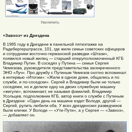
Увеличить
«Завхоз» из Дрездена
В 1985 году в Дрездене в панельной пятиэтажке на
Радебергерштрассе, 101, где жили семьи советских офицеров
и сотрудники восточно-германской разведки «Штази»,
появился новый жилец — старший оперуполномоченный КГБ
Владимир Путин. В соседях у Путина — семья Сергея
Чемезова, руководителя представительства засекреченного
ЭНО «Луч». Про дружбу с Путиным Чемезов охотно вспоминал
в интервью «Итогам»: «Жили в одном доме, общались и по
службе, и по-соседски». Сергей и Владимир были не только
соседями, но и делили одну на двоих служебную машину
«жигули», вспоминает, не называя фамилий, Владимир
Усольцев, подполковник КГБ, автор книги о службе с Путиным
в Дрездене: «Один день на машине ездит Володя, другой —
Сергей, рулить любили оба. У всех дрезденских разведчиков
были клички. У Володи — «Ути-Пути», а у Сергея — «Завхоз»,
— добавляет он.