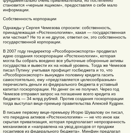
фундаментально очень привлекательна, но постепенно
становится «черным ящиком», предоставляя о себе мало
информации.
Собственность корпорации
Однажды у Сергея Чемезова спросили: собственность,
принадлежащая «Ростехнологиям», какая — государственная
или частная? Не то и не другое, ответил он, это собственность
государственной корпорации.
В 2007 году гендиректор «Рособоронэкспорта» продвигал
идею создания госкорпорации «Ростехнологии», которая
могла бы собрать воедино все убыточные оборонные активы
государства и вывести их на новый уровень. Тогда же Чемезов
писал Путину: учитывая профицит госбюджета и то, что
«Рособоронэкспорт» вынужден половину кредита гасить
самостоятельно, ему «представляется целесообразным»
перечислить деньги из федерального бюджета в уставный
капитал госкорпорации. Но денег он не получил. Через год
Чемезов отправил запрос на погашение всего кредита из
бюджета — 34 млрд рублей. Против создания госкорпорации
тогда выступал вице-премьер правительства Алексей Кудрин.
В письме первому вице-премьеру Игорю Шувалову он писал,
что передача активов «Ростехнологиям» — не что иное как
скрытая приватизация, которая предполагает непрозрачность
механизмов и «направлена на увод доходов от продажи
госактивов из федерального бюджета». Минфин предлагал