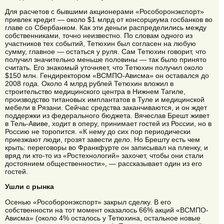
Для расчетов с бывшими акционерами «Рособоронэкспорт»
привлек кредит — около $1 млрд от консорциума госбанков во
главе со Сбербанком. Как эти деньги распределились между
собственниками, точно неизвестно. По словам одного из
участников тех событий, Тетюхин был согласен на любую
сумму, главное — остаться у руля. Сам Тетюхин говорит, что
получил значительно меньше половины — так было принято
считать. Его знакомый уточняет, что Тетюхин получил около
$150 млн. Гендиректором «ВСМПО-Ависма» он оставался до
2008 года. Около 4 млрд рублей Тетюхин вложил в
строительство медицинского центра в Нижнем Тагиле,
производство титановых имплантатов в Туле и медицинской
мебели в Рязани. Сейчас средства заканчиваются, и он ждет
поддержки из федерального бюджета. Вячеслав Брешт живет
в Тель-Авиве, ходит в оперу, принимает гостей из России, но в
Россию не торопится. «К нему до сих пор периодически
приезжают люди, грозят завести дело. Но Брешту есть чем
крыть: переговоры во Франкфурте он записывал на пленку, и
вряд ли кто-то из «Ростехнологий» захочет, чтобы они стали
достоянием общественности», — рассказывает один из его
гостей.
Ушли с рынка
Осенью «Рособоронэкспорт» закрыл сделку. В его
собственности на тот момент оказалось 66% акций «ВСМПО-
Ависма» (около 4% осталось у Тетюхина, остальное новые