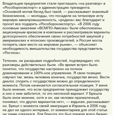
Владельцев предприятия стали приглашать «на разговор» в
«Рособоронэкспорт» и администрацию президента.
«Основной мотив бесед был такой, — рассказывает знакомый
бизнесменов, — молодцы, что посадили на титановую иглу
мировую авиапромышленность, «родина» вас благодарит и
просит все подарить «Рособоронэкспорту». «В 2006 году
основные заказчики «ВСМПО-Ависма» были обеспокоены
акционерным кризисом в компании и рассматривали варианты
долгосрочного обеспечения своих потребностей закупкой у
американских и японских производителей, и Россия могла
потерять свое место на мировом рынке», — объясняет
необходимость вмешательства государства представитель
«Ростеха».
Тетюхин, не раскрывая подробностей, подтверждает, что
разговоры действительно были. «Во время встреч было
понятно, что государство настроено на полное
доминирование и 100%-ное управление. Я свою позицию
озвучил так: жизнь человека конечна, государство вечно. Вести
диалог, спорить с государством можно до определенного
момента. Потом начинается согласительная позиция. У меня
было мнение, что если предприятие принадлежит государству
и оно о нем заботится, то это неплохой вариант. У Брешта
было иное мнение, хотя и он, как человек прагматичный,
понимал, что других вариантов нет», — вздыхая, рассказывает
он. Брешт с момента своей эмиграции в Израиль в 2006 году
не дал ни одного интервью, от комментариев для этой статьи
он также отказался. Для Брешта это был прежде всего бизнес,