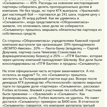
«Сильвинита» — 45%. Расходы на освоение месторождения
партнеры собирались делить пропорционально долям в
компании. Не без труда, но торги КГК выиграла. «Уралкалий»
дал настоящий бой — торговался до 241 шага, подняв цену с
1,4 млрд до 35 млрд рублей. Как же удивились в
«Сильвините», когда представители «Оборонимпэкса»
заявили, что оплачивать свою долю не собираются.
«Сильвиниту» пришлось закрывать обязательства партнера из
собственных средств.
Со стороны «Оборонимпэкса» учредителями Камской горной
компании выступили три организации: 20% принадлежало
«ВСМПО-Ависма», 10% — Ланта-банку (владелец — Сергей
Докучаев, партнер сына Чемезова Станислава по
фармацевтическому бизнесу) и 25% — «ПТФ Балтик», которая
через цепочку компаний принадлежит Шелкову. Все доли были
консолидированы на «ПТФ Балтик» и проданы «Сильвиниту».
На этом официальная часть истории заканчивается. А что
осталось за кадром? То, что «Сильвиниту» пришлось
заплатить за Половодовский участок еще раз. Вскоре после
демарша КГК руководство «Ростехнологий» провело закрытые
торги по продаже доли «партнера» «Сильвинита», рассказал
Forbes источник, близкий к участникам тех событий. Участники
были прежними — «Уралкалий» и «Сильвинит». Как
формировалась цена, Forbes выяснить не удалось. Но пакет
достался «Сильвиниту» примерно за $400 млн. В отчетности
«Сильвинита» говорится, что компания заплатила третьей