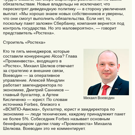
обязательствам. Новые владельцы не исключают, что
пересмотрят дивидендную политику — в сторону увеличения
выплат. «Мы хорошо знаем новых собственников и уверены,
что они смогут выполнить обязательства. Если нет, то,
поскольку пакет заложен Сбербанку, компания вернется под
контроль государства. Но это маловероятно», — говорит
представитель «Ростеха».
Строитель «Ростеха»
Кто те пять менеджеров, которые
составили конкуренцию Alcoa? Глава
«Проминвеста», входящего в
«Ростех», Михаил Шелков отвечает
за стратегию и внешние связи,
Воеводин — за оперативное
управление. Алексей Миндлин
работает замгендиректора по
экономике, Дмитрий Санников —
главный бухгалтер, а Артем
Михаил Воеводин
Кисличенко — юрист. По словам
источника Forbes, близкого к
«ВСМПО-Ависма», бухгалтер, юрист и замдиректора по
экономике — люди технические, каждому принадлежит пакет
не более 5%. Собеседник Forbes называет основным
бенефициаром сделки главу «Проминвеста» Михаила
Шелкова. Воеводин это не комментирует.