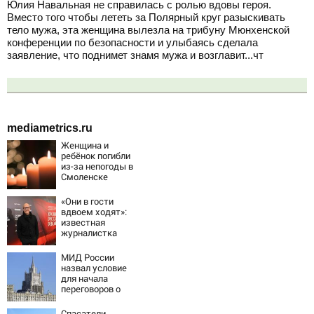
Юлия Навальная не справилась с ролью вдовы героя.
Вместо того чтобы лететь за Полярный круг разыскивать
тело мужа, эта женщина вылезла на трибуну Мюнхенской
конференции по безопасности и улыбаясь сделала
заявление, что поднимет знамя мужа и возглавит...чт
mediametrics.ru
Женщина и
ребёнок погибли
из-за непогоды в
Смоленске
«Они в гости
вдвоем ходят»:
известная
журналистка
подтвердила
роман
МИД России
Бондарчука и
назвал условие
Исаковой
для начала
переговоров о
мире с Украиной
Спасатели