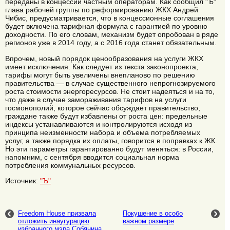
переданы в концессии частным операторам. Как сообщил "Ъ"
глава рабочей группы по реформированию ЖКХ Андрей
Чибис, предусматривается, что в концессионные соглашения
будет включена тарифная формула с гарантией по уровню
доходности. По его словам, механизм будет опробован в ряде
регионов уже в 2014 году, а с 2016 года станет обязательным.
Впрочем, новый порядок ценообразования на услуги ЖКХ
имеет исключения. Как следует из текста законопроекта,
тарифы могут быть увеличены внепланово по решению
правительства — в случае существенного непрогнозируемого
роста стоимости энергоресурсов. Не стоит надеяться и на то,
что даже в случае замораживания тарифов на услуги
госмонополий, которое сейчас обсуждает правительство,
граждане также будут избавлены от роста цен: предельные
индексы устанавливаются и контролируются исходя из
принципа неизменности набора и объема потребляемых
услуг, а также порядка их оплаты, говорится в поправках к ЖК.
Но эти параметры гарантированно будут меняться: в России,
напомним, с сентября вводится социальная норма
потребления коммунальных ресурсов.
Источник:
"Ъ"
Freedom House призвала
Покушение в особо
отложить инаугурацию
важном размере
избранного мэра Собянина