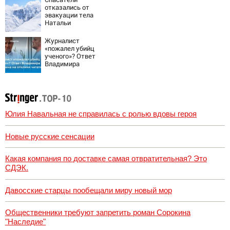
отказались от
эвакуации тела
Натальи
Наговицыной с
семитысячника
Журналист
«пожалел убийц
ученого»? Ответ
Владимира
Ворсобина на
отклики
читателей
Юлия Навальная не справилась с ролью вдовы героя
Новые русские сенсации
Какая компания по доставке самая отвратительная? Это
СДЭК.
Давосские старцы пообещали миру новый мор
Общественники требуют запретить роман Сорокина
"Наследие"