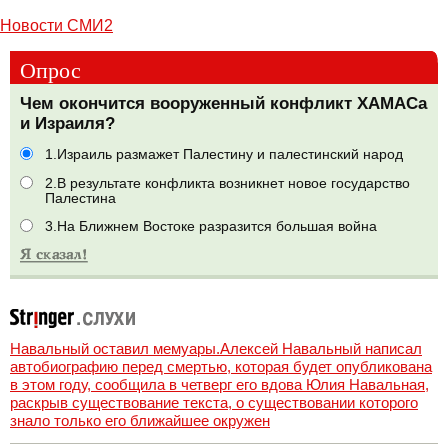
Новости СМИ2
Опрос
Чем окончится вооруженный конфликт ХАМАСа
и Израиля?
1.Израиль размажет Палестину и палестинский народ
2.В результате конфликта возникнет новое государство
Палестина
3.На Ближнем Востоке разразится большая война
Навальный оставил мемуары.Алексей Навальный написал
автобиографию перед смертью, которая будет опубликована
в этом году, сообщила в четверг его вдова Юлия Навальная,
раскрыв существование текста, о существовании которого
знало только его ближайшее окружен