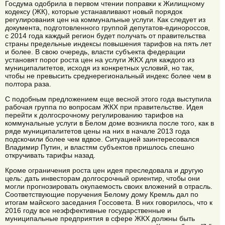
Госдума одобрила в первом чтении поправки к Жилищному
кодексу (ЖК), которые устанавливают новый порядок
регулирования цен на коммунальные услуги. Как следует из
документа, подготовленного группой депутатов-единороссов,
с 2014 года каждый регион будет получать от правительства
страны предельные индексы повышения тарифов на пять лет
и более. В свою очередь, власти субъекта федерации
установят порог роста цен на услуги ЖКХ для каждого из
муниципалитетов, исходя из конкретных условий, но так,
чтобы не превысить среднерегиональный индекс более чем в
полтора раза.
С подобным предложением еще весной этого года выступила
рабочая группа по вопросам ЖКХ при правительстве. Идея
перейти к долгосрочному регулированию тарифов на
коммунальные услуги в Белом доме возникла после того, как в
ряде муниципалитетов цены на них в начале 2013 года
подскочили более чем вдвое. Ситуацией заинтересовался
Владимир Путин, и властям субъектов пришлось спешно
откручивать тарифы назад.
Кроме ограничения роста цен идея преследовала и другую
цель: дать инвесторам долгосрочный ориентир, чтобы они
могли прогнозировать окупаемость своих вложений в отрасль.
Соответствующие поручения Белому дому Кремль дал по
итогам майского заседания Госсовета. В них говорилось, что к
2016 году все неэффективные государственные и
муниципальные предприятия в сфере ЖКХ должны быть