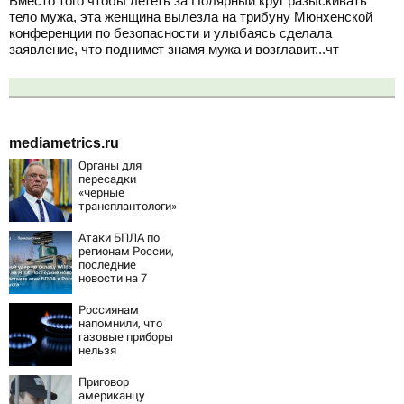
Вместо того чтобы лететь за Полярный круг разыскивать
тело мужа, эта женщина вылезла на трибуну Мюнхенской
конференции по безопасности и улыбаясь сделала
заявление, что поднимет знамя мужа и возглавит...чт
mediametrics.ru
Органы для
пересадки
«черные
трансплантологи»
извлекали у еще
живых пациентов
Атаки БПЛА по
регионам России,
последние
новости на 7
августа 2026:
последствия,
Россиянам
атаки на склады
напомнили, что
Wildberries,
газовые приборы
состояние
нельзя
пострадавших
ремонтировать
самостоятельно
Приговор
американцу