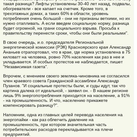
такая разница? Лифты установлены 30-40 лет назад, подвалы,
обогреватели - все капает на счетчик. Кроме того, в
трехэтажных домах, а таких 60% в области, уровень
потребления очень большой - они не признаны ветхими, но их
нужно отапливать. А если введем социальную норму, разница
будет огромной, на грани социального взрыва. Просьба к
правительству перенести сроки, чтобы они были реальными".
В свою очередь, и.о. председателя Региональной
энергетической комиссии (РЭК) Красноярского края Александр
Ананьев отрапортовал, что в крае, где норма установлена в 75
киловатт на человека, ровно 70% населения как раз в нее и
укладывается. И особых протестов не наблюдается, пишет
"Независимая газета".
Впрочем, с мнением своего земляка-чиновника не согласился
член краевого совета Гражданской ассамблеи Александр
Пузанов. "И социальные протесты были, и суды идут, так что
картина далека от идеальной, - заявил он. - В нашем регионе
лишь 9% энергопотребления приходится на население, а 91%
- на промышленность. И что, населению прикажете
компенсировать разницу?".
Напомним, одна из главных целей перевода населения на
энергопайки - как раз облегчить давление на
промышленность, при котором значительная часть
потребительских расходов перекладывается на плечи
предприятий.