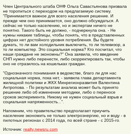
Член Центрального штаба ОНФ Ольга Савастьянова призвала
не торопиться с переходом на предлагаемую систему.
"Принимается важное для всего населения решение. И
прежде чем оно принимается, оно должно обсуждаться. А
сейчас не только населению, но и экспертам ничего не
понятно. Такого быть не должно, - подчеркнула она. - Не
нужны никакие таблицы, чтобы понять, что в представленных
цифрах нет достойного уровня потребления. Вы будете
думать, то ли вам холодильник выключить, то ли телевизор, а
то ли компьютер. Это социальная норма? Кто посчитал, что
наши граждане не экономны?" Она заявила, что введение
СНП нужно либо перенести, либо скорректировать так, чтобы
оно не отразилось на кошельках граждан.
"Однозначного понимания в ведомстве, благо ли для нас
социальная норма, пока нет, - заявила глава департамента
жилищной политики и ЖКХ Минрегионразвития Валентина
Антропова. - По результатам анализа может быть принято
решение либо об изменении методики, либо о переносе
сроков эксперимента. Никому не нужен социальный взрыв и
социальная напряженность...".
Напомним, что правительство предполагает приучить
население экономить не только электроэнергию, но и воду - в
пилотных регионах с 2014 года, по всей стране - с 2015-го.
Источник:
realty.newsru.com