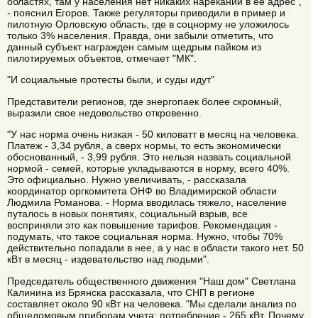
областях, там у населения нет никаких нареканий в ее адрес",
- пояснил Егоров. Также регуляторы приводили в пример и
пилотную Орловскую область, где в соцнорму не уложилось
только 3% населения. Правда, они забыли отметить, что
данный субъект награжден самым щедрым пайком из
пилотируемых объектов, отмечает "МК".
"И социальные протесты были, и суды идут"
Представители регионов, где энергопаек более скромный,
выразили свое недовольство откровенно.
"У нас норма очень низкая - 50 киловатт в месяц на человека.
Платеж - 3,34 рубля, а сверх нормы, то есть экономически
обоснованный, - 3,99 рубля. Это нельзя назвать социальной
нормой - семей, которые укладываются в норму, всего 40%.
Это официально. Нужно увеличивать, - рассказала
координатор оргкомитета ОНФ во Владимирской области
Людмила Романова. - Норма вводилась тяжело, население
путалось в новых понятиях, социальный взрыв, все
восприняли это как повышение тарифов. Рекомендация -
подумать, что такое социальная норма. Нужно, чтобы 70%
действительно попадали в нее, а у нас в области такого нет. 50
кВт в месяц - издевательство над людьми".
Председатель общественного движения "Наш дом" Светлана
Калинина из Брянска рассказала, что СНП в регионе
составляет около 90 кВт на человека. "Мы сделали анализ по
общедомовым приборам учета: потребление - 265 кВт. Почему