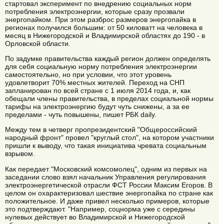
стартовал эксперимент по внедрению социальных норм
потребления электроэнергии, которые сразу прозвали
энергопайком. При этом разброс размеров энергопайка в
регионах получился большим: от 50 киловатт на человека в
месяц в Нижегородской и Владимирской областях до 190 - в
Орловской области.
По задумке правительства каждый регион должен определять
для себя социальную норму потребления электроэнергии
самостоятельно, но при условии, что этот уровень
удовлетворит 70% местных жителей. Переход на СНП
запланирован по всей стране с 1 июля 2014 года, и, как
обещали члены правительства, в пределах социальной нормы
тарифы на электроэнергию будут чуть снижены, а за ее
пределами - чуть повышены, пишет РБК daily.
Между тем в четверг пропрезидентский "Общероссийский
народный фронт" провел "круглый стол", на котором участники
пришли к выводу, что такая инициатива чревата социальным
взрывом.
Как передает "Московский комсомолец", одним из первых на
заседании слово взял начальник Управления регулирования
электроэнергетической отрасли ФСТ России Максим Егоров. В
целом он охарактеризовал шествие энергопайка по стране как
положительное. И даже привел несколько примеров, которые
это подтверждают. "Например, соцнорма уже с середины
нулевых действует во Владимирской и Нижегородской