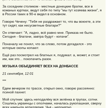
За соседним столиком - местные донецкие братки, все в
кожаных куртках, ведут себя по типу "мы тут хозяева жизни", я
в России таких в 90-е видел в основном.
Говорю Чечену: "Тебя не раздражает то, что вы воюете, а эти
тут сидят, как несусветные блатари?"
Он отвечает: "А, ладно, всё равно мне. Приказа не было.
Сегодня - блатачи, завтра будут - копачи".
Поначалу не понял, что за слово, потом догадался - это
которые окопы копают.
Ещё раз посмотрел на блатных я, подумал: а, может, и стоит
им, как это... покопачить разок.
МУЗЫКА ОБЪЕДИНЯЕТ ВСЕХ НА ДОНБАССЕ
21 сентября, 12:01
***
Едем вечером по трассе, открыл окно, говорю рассеянно:
псиной пахнет.
Мой спутник: здесь неподалёку вся зелёнка в трупах, сотни.
Сошлись украинцы с ополчами, началась рукопашная, сверху
всех накрыла артиллерия. Чья - непонятно.