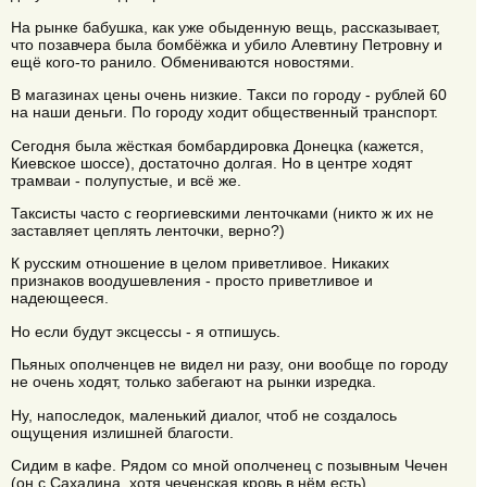
На рынке бабушка, как уже обыденную вещь, рассказывает,
что позавчера была бомбёжка и убило Алевтину Петровну и
ещё кого-то ранило. Обмениваются новостями.
В магазинах цены очень низкие. Такси по городу - рублей 60
на наши деньги. По городу ходит общественный транспорт.
Сегодня была жёсткая бомбардировка Донецка (кажется,
Киевское шоссе), достаточно долгая. Но в центре ходят
трамваи - полупустые, и всё же.
Таксисты часто с георгиевскими ленточками (никто ж их не
заставляет цеплять ленточки, верно?)
К русским отношение в целом приветливое. Никаких
признаков воодушевления - просто приветливое и
надеющееся.
Но если будут эксцессы - я отпишусь.
Пьяных ополченцев не видел ни разу, они вообще по городу
не очень ходят, только забегают на рынки изредка.
Ну, напоследок, маленький диалог, чтоб не создалось
ощущения излишней благости.
Сидим в кафе. Рядом со мной ополченец с позывным Чечен
(он с Сахалина, хотя чеченская кровь в нём есть).