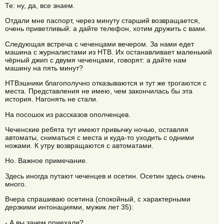
Те: ну, да, все знаем.
Отдали мне паспорт, через минуту старший возвращается,
очень приветливый: а дайте телефон, хотим дружить с вами.
Следующая встреча с чеченцами вечером. За нами едет
машина с журналистами из НТВ. Их останавливает маленький
чёрный джип с двумя чеченцами, говорят: а дайте нам
машину на пять минут?
НТВэшники благополучно отказываются и тут же трогаются с
места. Представления не имею, чем закончилась бы эта
история. Нагонять не стали.
На посошок из рассказов ополченцев.
Чеченские ребята тут имеют привычку ночью, оставляя
автоматы, сниматься с места и куда-то уходить с одними
ножами. К утру возвращаются с автоматами.
Но. Важное примечание.
Здесь иногда путают чеченцев и осетин. Осетин здесь очень
много.
Вчера спрашиваю осетина (спокойный, с характерными
дерзкими интонациями, мужик лет 35):
- А вы зачем приехали?