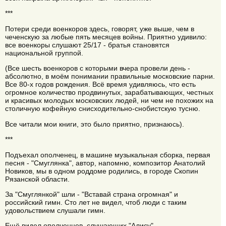
***
Потери среди военкоров здесь, говорят, уже выше, чем в
чеченскую за любые пять месяцев войны. Приятно удивило:
все военкоры слушают 25/17 - братья становятся
национальной группой.
(Все шесть военкоров с которыми вчера провели день -
абсолютно, в моём понимании правильные московские парни.
Все 80-х годов рождения. Всё время удивляюсь, что есть
огромное количество продвинутых, зарабатывающих, честных
и красивых молодых московских людей, ни чем не похожих на
столичную кофейную снисходительно-снобистскую тусню.
Все читали мои книги, это было приятно, признаюсь).
***
Подъехал ополченец, в машине музыкальная сборка, первая
песня - "Смуглянка", автор, напомню, композитор Анатолий
Новиков, мы в одном роддоме родились, в городе Скопин
Рязанской области.
За "Смуглянкой" шли - "Вставай страна огромная" и
российский гимн. Сто лет не видел, чтоб люди с таким
удовольствием слушали гимн.
Ещё видел ополченцев, слушающих "Алису".