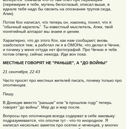
(перемирие я тебе, мутень белоглазый, описал выше, в
идеале тебя надо бы свозить на опознание трупов сюда,
Алик).
Потом Кох написал, что теперь он, наконец, понял, что я
"обычный каратель". Ты известный мыслитель, Алик, твой
понятийный аппарат мы знаем и ценим.
Характерно, что до этого Кох, как нам сообщают, вновь
озаботился тем, а работал ли я в ОМОНе, что делал в Чечне,
и почему у меня оттуда нет фотографий. Про Чечню я тебе
потом отвечу, сейчас некогда. Иди вон пока.
МЕСТНЫЕ ГОВОРЯТ НЕ "РАНЬШЕ", А "ДО ВОЙНЫ"
21 сентября, 22:43
Часто просят про местных жителей писать, почему только про
ополченцев.
Пишу.
В Донецке вместо "раньше" или "в прошлом году" теперь
говорят "до войны". Мир до и мир после.
Вопросы про ополченцев всегда содержат в себе заковыку:
подразумевается, что ополчи тут - что-то инородное. Я
написал несколько заметок про осетин и чеченцев, у многих