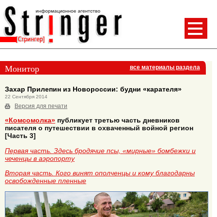
Монитор
все материалы раздела
Захар Прилепин из Новороссии: будни «карателя»
22 Сентября 2014
Версия для печати
«Комсомолка»
публикует третью часть дневников
писателя о путешествии в охваченный войной регион
[Часть 3]
Первая часть. Здесь бродячие псы, «мирные» бомбежки и
чеченцы в аэропорту
Вторая часть. Кого винят ополченцы и кому благодарны
освобожденные пленные