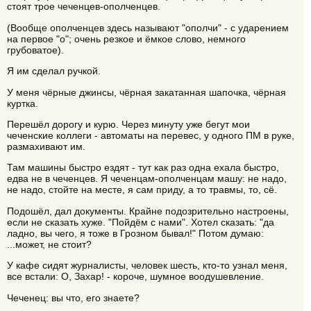
стоят трое чеченцев-ополченцев.
(Вообще ополченцев здесь называют "ополчи" - с ударением
на первое "о"; очень резкое и ёмкое слово, немного
грубоватое).
Я им сделал ручкой.
У меня чёрные джинсы, чёрная закатанная шапочка, чёрная
куртка.
Перешёл дорогу и курю. Через минуту уже бегут мои
чеченские коллеги - автоматы на перевес, у одного ПМ в руке,
размахивают им.
Там машины быстро ездят - тут как раз одна ехала быстро,
едва не в чеченцев. Я чеченцам-ополченцам машу: не надо,
не надо, стойте на месте, я сам приду, а то травмы, то, сё.
Подошёл, дал документы. Крайне подозрительно настроены,
если не сказать хуже. "Пойдём с нами". Хотел сказать: "да
ладно, вы чего, я тоже в Грозном бывал!" Потом думаю:
...может, не стоит?
У кафе сидят журналисты, человек шесть, кто-то узнал меня,
все встали: О, Захар! - короче, шумное воодушевление.
Чеченец: вы что, его знаете?