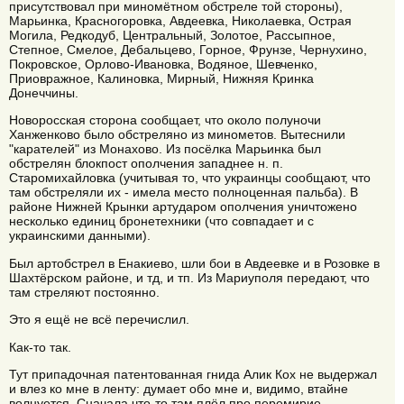
присутствовал при миномётном обстреле той стороны),
Марьинка, Красногоровка, Авдеевка, Николаевка, Острая
Могила, Редкодуб, Центральный, Золотое, Рассыпное,
Степное, Смелое, Дебальцево, Горное, Фрунзе, Чернухино,
Покровское, Орлово-Ивановка, Водяное, Шевченко,
Приовражное, Калиновка, Мирный, Нижняя Кринка
Донеччины.
Новоросская сторона сообщает, что около полуночи
Ханженково было обстреляно из минометов. Вытеснили
"карателей" из Монахово. Из посёлка Марьинка был
обстрелян блокпост ополчения западнее н. п.
Старомихайловка (учитывая то, что украинцы сообщают, что
там обстреляли их - имела место полноценная пальба). В
районе Нижней Крынки артударом ополчения уничтожено
несколько единиц бронетехники (что совпадает и с
украинскими данными).
Был артобстрел в Енакиево, шли бои в Авдеевке и в Розовке в
Шахтёрском районе, и тд, и тп. Из Мариуполя передают, что
там стреляют постоянно.
Это я ещё не всё перечислил.
Как-то так.
Тут припадочная патентованная гнида Алик Кох не выдержал
и влез ко мне в ленту: думает обо мне и, видимо, втайне
волнуется. Сначала что-то там плёл про перемирие