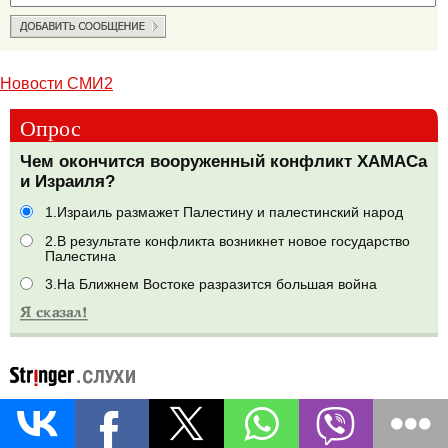
Новости СМИ2
Опрос
Чем окончится вооруженный конфликт ХАМАСа
и Израиля?
1.Израиль размажет Палестину и палестинский народ
2.В результате конфликта возникнет новое государство
Палестина
3.На Ближнем Востоке разразится большая война
Навальный оставил мемуары.Алексей Навальный написал
автобиографию перед смертью, которая будет опубликована
в этом году, сообщила в четверг его вдова Юлия Навальная,