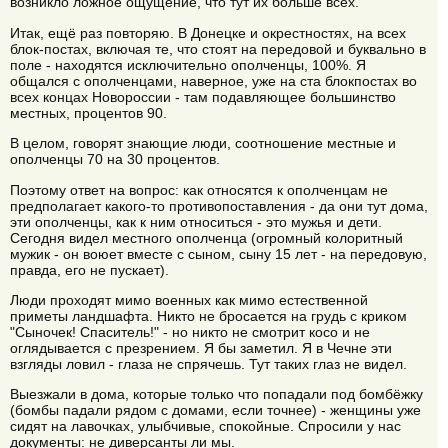
возникло ложное ощущение, что тут их больше всех.
Итак, ещё раз повторяю. В Донецке и окрестностях, на всех
блок-постах, включая те, что стоят на передовой и буквально в
поле - находятся исключительно ополченцы, 100%. Я
общался с ополченцами, наверное, уже на ста блокпостах во
всех концах Новороссии - там подавляющее большинство
местных, процентов 90.
В целом, говорят знающие люди, соотношение местные и
ополченцы 70 на 30 процентов.
Поэтому ответ на вопрос: как относятся к ополченцам не
предполагает какого-то противопоставления - да они тут дома,
эти ополченцы, как к ним относиться - это мужья и дети.
Сегодня видел местного ополченца (огромный колоритный
мужик - он воюет вместе с сыном, сыну 15 лет - на передовую,
правда, его не пускает).
Люди проходят мимо военных как мимо естественной
приметы ландшафта. Никто не бросается на грудь с криком
"Сыночек! Спаситель!" - но никто не смотрит косо и не
оглядывается с презрением. Я бы заметил. Я в Чечне эти
взгляды ловил - глаза не спрячешь. Тут таких глаз не видел.
Выезжали в дома, которые только что попадали под бомбёжку
(бомбы падали рядом с домами, если точнее) - женщины уже
сидят на лавочках, улыбчивые, спокойные. Спросили у нас
документы: не диверсанты ли мы.