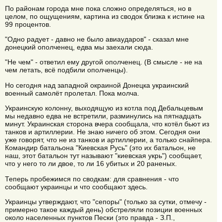
По районам города мне пока сложно определяться, но в
целом, по ощущениям, картина из сводок близка к истине на
99 процентов.
"Одно радует - давно не было авиаударов" - сказал мне
донецкий ополченец, едва мы заехали сюда.
"Не чем" - ответил ему другой ополченец. (В смысле - не на
чем летать, всё подбили ополченцы).
Но сегодня над западной окраиной Донецка украинский
военный самолёт пролетал. Пока молча.
Украинскую колонну, выходящую из котла под Дебальцевым
мы недавно едва не встретили, разминулись на пятнадцать
минут. Украинская сторона вчера сообщала, что котёл бьют из
танков и артиллерии. Не знаю ничего об этом. Сегодня они
уже говорят, что не из танков и артиллерии, а только снайпера.
Командир батальона "Киевская Русь" (это их батальон, не
наш, этот батальон тут называют "киевская укрь") сообщает,
что у него то ли двое, то ли 16 убитых и 20 раненых.
Теперь пробежимся по сводкам: для сравнения - что
сообщают украинцы и что сообщают здесь.
Украинцы утверждают, что "сепоры" (только за сутки, отмечу -
примерно такое каждый день) обстреляли позиции военных
около населенных пунктов Пески (это правда - З.П.,