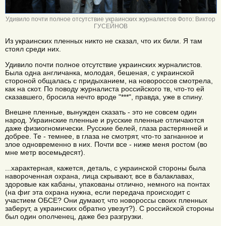
Удивило почти полное отсутствие украинских журналистов Фото: Виктор
ГУСЕЙНОВ
Из украинских пленных никто не сказал, что их били. Я там
стоял среди них.
Удивило почти полное отсутствие украинских журналистов.
Была одна англичанка, молодая, бешеная, с украинской
стороной общалась с придыханием, на новороссов смотрела,
как на скот. По поводу журналиста российского тв, что-то ей
сказавшего, бросила нечто вроде "***", правда, уже в спину.
Внешне пленные, вынужден сказать - это не совсем один
народ. Украинские пленные и русские пленные отличаются
даже физиогномически. Русские белей, глаза растерянней и
добрее. Те - темнее, в глаза не смотрят, что-то загнанное и
злое одновременно в них. Почти все - ниже меня ростом (во
мне метр восемьдесят).
...характерная, кажется, деталь, с украинской стороны была
навороченная охрана, лица скрывают, все в балаклавах,
здоровые как кабаны, упакованы отлично, немного на понтах
(на фиг эта охрана нужна, если передача происходит с
участием ОБСЕ? Они думают, что новороссы своих пленных
заберут, а украинских обратно увезут?). С российской стороны
был один ополченец, даже без разгрузки.