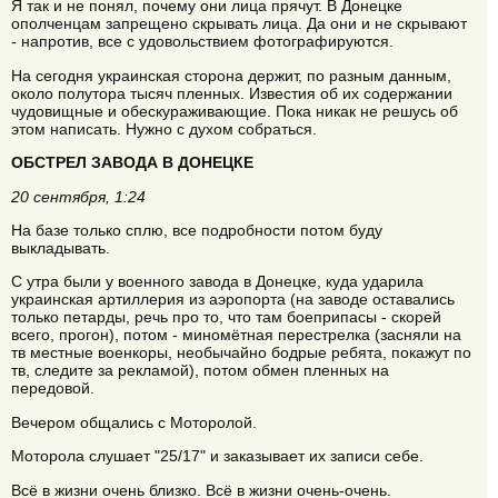
Я так и не понял, почему они лица прячут. В Донецке
ополченцам запрещено скрывать лица. Да они и не скрывают
- напротив, все с удовольствием фотографируются.
На сегодня украинская сторона держит, по разным данным,
около полутора тысяч пленных. Известия об их содержании
чудовищные и обескураживающие. Пока никак не решусь об
этом написать. Нужно с духом собраться.
ОБСТРЕЛ ЗАВОДА В ДОНЕЦКЕ
20 сентября, 1:24
На базе только сплю, все подробности потом буду
выкладывать.
С утра были у военного завода в Донецке, куда ударила
украинская артиллерия из аэропорта (на заводе оставались
только петарды, речь про то, что там боеприпасы - скорей
всего, прогон), потом - миномётная перестрелка (засняли на
тв местные военкоры, необычайно бодрые ребята, покажут по
тв, следите за рекламой), потом обмен пленных на
передовой.
Вечером общались с Моторолой.
Моторола слушает "25/17" и заказывает их записи себе.
Всё в жизни очень близко. Всё в жизни очень-очень.