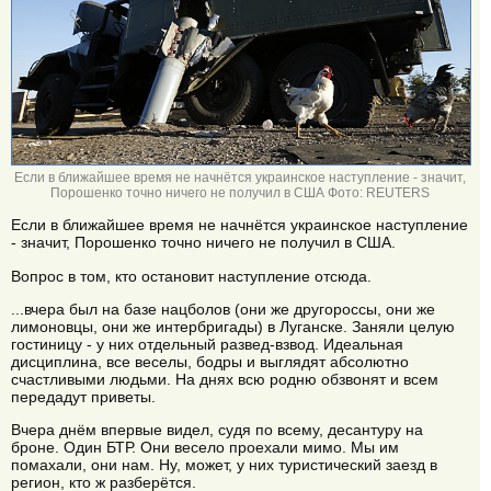
Если в ближайшее время не начнётся украинское наступление - значит,
Порошенко точно ничего не получил в США Фото: REUTERS
Если в ближайшее время не начнётся украинское наступление
- значит, Порошенко точно ничего не получил в США.
Вопрос в том, кто остановит наступление отсюда.
...вчера был на базе нацболов (они же другороссы, они же
лимоновцы, они же интербригады) в Луганске. Заняли целую
гостиницу - у них отдельный развед-взвод. Идеальная
дисциплина, все веселы, бодры и выглядят абсолютно
счастливыми людьми. На днях всю родню обзвонят и всем
передадут приветы.
Вчера днём впервые видел, судя по всему, десантуру на
броне. Один БТР. Они весело проехали мимо. Мы им
помахали, они нам. Ну, может, у них туристический заезд в
регион, кто ж разберётся.