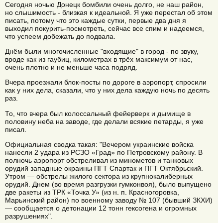
Сегодня ночью Донецк бомбили очень долго, не наш район,
но слышимость - близкая к идеальной. Я уже перестал об этом
писать, потому что это каждые сутки, первые два дня я
выходил покурить-посмотреть, сейчас все спим и надеемся,
что успеем добежать до подвала.
Днём были многочисленные "входящие" в город - по звуку,
вроде как из гаубиц, километрах в трёх максимум от нас,
очень плотно и не меньше часа подряд.
Вчера проезжали блок-посты по дороге в аэропорт, спросили
как у них дела, сказали, что у них дела каждую ночь по десять
раз.
То, что вчера был колоссальный фейерверк и дымище в
половину неба на заводе, где делали всякие петарды, я уже
писал.
Официальная сводка такая: "Вечером украинские войска
нанесли 2 удара из РСЗО «Град» по Петровскому району. В
полночь аэропорт обстреливал из минометов и танковых
орудий западные окраины ПГТ Спартак и ПГТ Октябрьский.
Утром — обстрелы жилого сектора из крупнокалиберных
орудий. Днем (во время разгрузки гумконвоя), было выпущено
две ракеты из ТРК «Точка У» (из н. п. Красногоровка,
Марьинский район) по военному заводу № 107 (бывший ЗКХИ)
— сообщается о детонации 12 тонн гексогена и огромных
разрушениях".