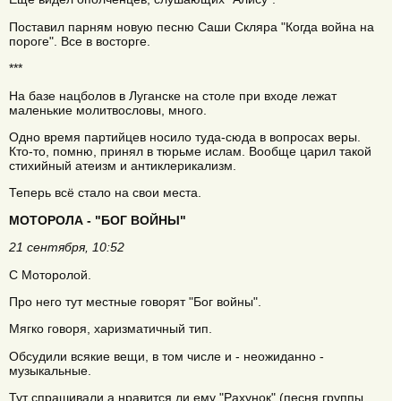
Поставил парням новую песню Саши Скляра "Когда война на
пороге". Все в восторге.
***
На базе нацболов в Луганске на столе при входе лежат
маленькие молитвословы, много.
Одно время партийцев носило туда-сюда в вопросах веры.
Кто-то, помню, принял в тюрьме ислам. Вообще царил такой
стихийный атеизм и антиклерикализм.
Теперь всё стало на свои места.
МОТОРОЛА - "БОГ ВОЙНЫ"
21 сентября, 10:52
С Моторолой.
Про него тут местные говорят "Бог войны".
Мягко говоря, харизматичный тип.
Обсудили всякие вещи, в том числе и - неожиданно -
музыкальные.
Тут спрашивали а нравится ли ему "Рахунок" (песня группы