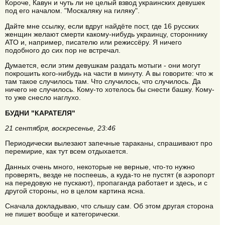
Короче, Кавун и чуть ли не целый взвод украинских девушек
под его началом. "Москаляку на гиляку".
Дайте мне ссылку, если вдруг найдёте пост, где 16 русских
женщин желают смерти какому-нибудь украинцу, стороннику
АТО и, например, писателю или режиссёру. Я ничего
подобного до сих пор не встречал.
Думается, если этим девушкам раздать мотыги - они могут
покрошить кого-нибудь на части в минуту. А вы говорите: что ж
там такое случилось там. Что случилось, что случилось. Да
ничего не случилось. Кому-то хотелось бы снести башку. Кому-
то уже снесло наглухо.
БУДНИ "КАРАТЕЛЯ"
21 сентября, воскресенье, 23:46
Периодически вылезают запечные тараканы, спрашивают про
перемирие, как тут всем отдыхается.
Данных очень много, некоторые не верные, что-то нужно
проверять, везде не поспеешь, а куда-то не пустят (в аэропорт
на передовую не пускают), пропаганда работает и здесь, и с
другой стороны, но в целом картина ясна.
Сначала докладываю, что слышу сам. Об этом другая сторона
не пишет вообще и категорически.