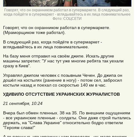
Говорят, что он охранником работал в супермаркете. В следующий раз,
когда пойдёте в супермаркет - вглядывайтесь в их лица повнимательнее
Фото: СОЦСЕТИ
Говорят, что он охранником работал в супермаркете.
(Мраморщиком тоже работал).
В следующий раз, когда пойдёте в супермаркет -
вглядывайтесь в их лица повнимательнее.
На базу меня отправил на своём джипе. Искать другие
машины запретил: "У нас тут уже многие ребята так уехали
сразу в Киев".
Управлял джипом человек с позывным Чечен. До джипа он
дошёл на костылях (ранение в ногу) - потом сел, забросил
костыли назад и поехал со скоростью 140 км в час.
УДИВИЛО ОТСУТСТВИЕ УКРАИНСКИХ ЖУРНАЛИСТОВ
21 сентября, 10:24
Вчера был обмен пленных. 38 на 35. По внешним ощущениям
- все украинские пленные - солдаты. Они даже строй пытались
держать, на "Слава Украине" относительно бодро ответили
"Героям слава!"
А те пленные, что украинцы нам передали - ну, мало похожи