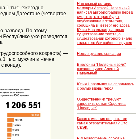
Навальный оставил
на 1 тыс. ежегодно
мемуары.Алексей Навальный
написал автобиографию перед
седнем Дагестане (четвертое
смертью, которая будет
опубликована в этом году,
сообщила в четверг его вдова
го развода. По этому
Юлия Навальная, раскрыв
существование текста, о
й Республике уже разводятся
существовании которого знало
к.
только его ближайшее окружен
 трудоспособного возраста) —
Новые русские сенсации
 1 тыс. мужчин в Чечне
с конца).
В колонии "Полярный волк"
внезапно умер Алексей
Навальный
Юлия Навальная не справилась
с ролью вдовы героя
Общественники требуют
запретить роман Сорокина
"Наследие"
Какая компания по доставке
самая отвратительная? Это
СДЭК.
РЭП-килограммы споют на