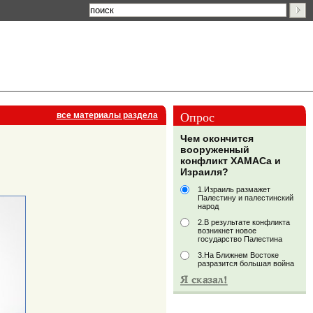
Опрос
все материалы раздела
Чем окончится
вооруженный
конфликт ХАМАСа и
Израиля?
1.Израиль размажет
Палестину и палестинский
народ
2.В результате конфликта
возникнет новое
государство Палестина
3.На Ближнем Востоке
разразится большая война