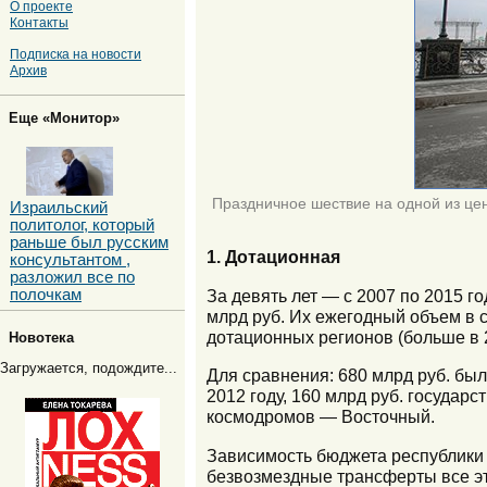
О проекте
Контакты
Подписка на новости
Архив
Еще «Монитор»
Праздничное шествие на одной из цен
Израильский
политолог, который
раньше был русским
1. Дотационная
консультантом ,
разложил все по
полочкам
За девять лет — с 2007 по 2015 г
млрд руб. Их ежегодный объем в с
дотационных регионов (больше в 2
Новотека
Загружается, подождите...
Для сравнения: 680 млрд руб. бы
2012 году, 160 млрд руб. государ
космодромов — Восточный.
Зависимость бюджета республики 
безвозмездные трансферты все э