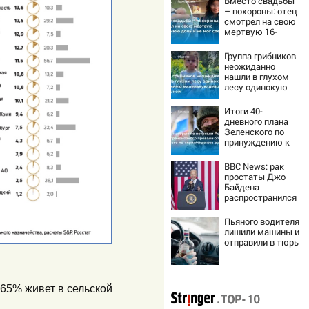
Вместо свадьбы
– похороны: отец
смотрел на свою
мертвую 16-
летнюю дочь и не
мог сдержать
Группа грибников
слезы
неожиданно
нашли в глухом
лесу одинокую
испуганную
маленькую
Итоги 40-
девочку с
дневного плана
игрушкой
Зеленского по
принуждению к
миру: как
ответила Россия,
BBC News: рак
полный разбор
простаты Джо
провала операции
Байдена
Украины от
распространился
военкора Коца
на его кости и
органы
Пьяного водителя
лишили машины и
отправили в тюрь
 65% живет в сельской