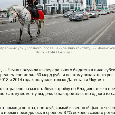
тральных улиц Грозного, посвященное Дню конституции Чеченской 
Фото: «РИА Новости»
од — Чечня получила из федерального бюджета в виде субси
реднем составлял 60 млрд руб., и по этому показателю рес
013 и 2014 годах получили только Дагестан и Якутия).
ло потрачено на масштабную стройку во Владивостоке в п
ство к этому моменту выделило на строительство одного из 
от помощи центра, пожалуй, самый известный факт о чечен
то время приходилось в среднем 87% доходов самого реги