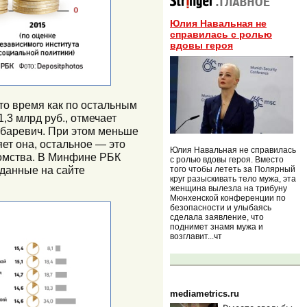
Юлия Навальная не
справилась с ролью
вдовы героя
то время как по остальным
3 млрд руб., отмечает
убаревич. При этом меньше
ет она, остальное — это
Юлия Навальная не справилась
домства. В Минфине РБК
с ролью вдовы героя. Вместо
 данные на сайте
того чтобы лететь за Полярный
круг разыскивать тело мужа, эта
женщина вылезла на трибуну
Мюнхенской конференции по
безопасности и улыбаясь
сделала заявление, что
поднимет знамя мужа и
возглавит...чт
mediametrics.ru