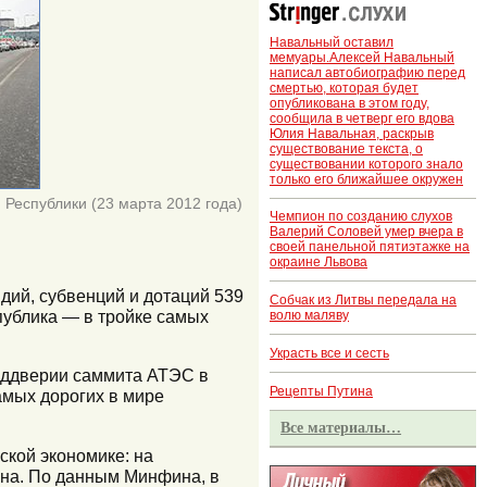
Навальный оставил
мемуары.Алексей Навальный
написал автобиографию перед
смертью, которая будет
опубликована в этом году,
сообщила в четверг его вдова
Юлия Навальная, раскрыв
существование текста, о
существовании которого знало
только его ближайшее окружен
Республики (23 марта 2012 года)
Чемпион по созданию слухов
Валерий Соловей умер вчера в
своей панельной пятиэтажке на
окраине Львова
дий, субвенций и дотаций 539
Собчак из Литвы передала на
публика — в тройке самых
волю маляву
Украсть все и сесть
реддверии саммита АТЭС в
Рецепты Путина
самых дорогих в мире
Все материалы…
ской экономике: на
она. По данным Минфина, в