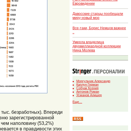
Евровидении
Давосские старцы пообещали
миру новый мор
Все-таки, Борис Немцов важнее
..
Умерла владелица
двухмиллиардной коллекции
Нина Молева
Моргульчик Александр
Каплун Герман
Собчак Ксения
Антонов Роман
Усманов Алишер
Еще…
 тыс. безработных). Впереди
ровню зарегистрированной
е чем наполовину (53,2%)
невается в правдивости этих