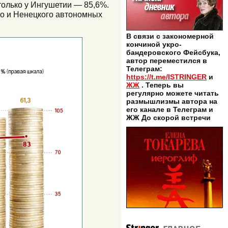
только у Ингушетии — 85,6%.
ого и Ненецкого автономных
В связи с закономерной
кончиной укро-
бандеровского Фейсбука,
автор переместился в
Телеграм:
https://t.me/ISTRINGER
и
ЖЖ
. Теперь вы
регулярно можете читать
размышлизмы автора на
его канале в Телеграм и
ЖЖ До скорой встречи