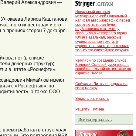
ов Валерий Александрович —
Навальный оставил
мемуары.Алексей Навальный
ат Улюкаева Лариса Каштанова.
написал автобиографию перед
частного инвестора» и его
смертью, которая будет
опубликована в этом году,
 в прениях сторон 7 декабря.
сообщила в четверг его вдова
Юлия Навальная, раскрыв
существование текста, о
существовании которого знало
только его ближайшее окружен
лова нет (в списке
Чемпион по созданию слухов
ели дочерних структур).
Валерий Соловей умер вчера в
ет и в штате «Роснефти».
своей панельной пятиэтажке на
окраине Львова
ександрович Михайлов имеют
Собчак из Литвы передала на
вязи с «Роснефтью», по
волю маляву
офитинвест», а также ООО
Украсть все и сесть
Рецепты Путина
Все материалы…
 время работал в структурах
омпании. Это подтвердил РБК