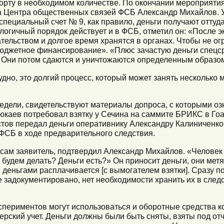
порту в необходимом количестве. По окончании мероприяти
ава Центра общественных связей ФСБ Александр Михайлов.
пециальный счет № 9, как правило, деньги получают оттуда
логичный порядок действует и в ФСБ, отметил он: «После э
ельством и долгое время хранятся в органах. Чтобы не ог
юджетное финансирование». «Плюс зачастую деньги спецср
 Они потом сдаются и уничтожаются определенным образо
удно, это долгий процесс, который может занять несколько
недели, свидетельствуют материалы допроса, с которыми оз
юкаев потребовал взятку у Сечина на саммите БРИКС в Гоа
истов передал деньги оперативнику Александру Калиниченк
 ФСБ в ходе предварительного следствия.
сам заявитель, подтвердил Александр Михайлов. «Человек 
будем делать? Деньги есть?» Он приносит деньги, они метя
 деньгами расплачивается [с вымогателем взятки]. Сразу п
е задокументировано, нет необходимости хранить их в сле
спериментов могут использоваться и оборотные средства 
терский учет. Деньги должны были быть сняты, взяты под от