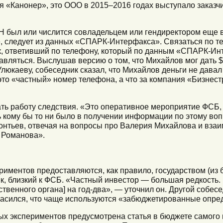
я «Канонер», это ООО в 2015–2016 годах выступало заказч
 был или числится совладельцем или гендиректором еще в
, следует из данных «СПАРК-Интерфакса». Связаться по т
ек, ответивший по телефону, который по данным «СПАРК-И
авляться. Выслушав версию о том, что Михайлов мог дать 
люкаеву, собеседник сказал, что Михайлов деньги не давал
это «частный» номер телефона, а что за компания «Бизнест
ть работу следствия. «Это оперативное мероприятие ФСБ, 
ь кому бы то ни было в получении информации по этому воп
онтьев, отвечая на вопросы про Валерия Михайлова и вза
 Романова».
иментов предоставляются, как правило, государством (из
, близкий к ФСБ. «Частный инвестор — большая редкость. М
твенного органа] на год-два», — уточнил он. Другой собес
ласился, что чаще используются «забюджетированные опре
ых экспериментов предусмотрена статья в бюджете самого