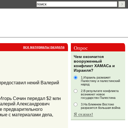
Опрос
все материалы раздела
Чем окончится
вооруженный
конфликт ХАМАСа и
Израиля?
1.Израиль размажет
Палестину и палестинский
 предоставил некий Валерий
народ
2.В результате конфликта
возникнет новое
 Игорь Сечин передал $2 млн
государство Палестина
 Валерий Александрович
3.На Ближнем Востоке
разразится большая война
де предварительного
омые с материалами дела,