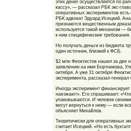
этих денег осуществляется по ра
кассу», — рассказал РБК экс-гл
оперативных экспериментов есть с
РБК адвокат Эдуард Исецкий. Ана
признаются вещественным доказат
используется такой механизм — б
к ним специфические требования.
Но получать деньги из бюджета тр
один источник, близкий к ФСБ.
$2 млн Феоктистов нашел за две 
заявлению на имя Бортникова, Ул
октября. А уже 31 октября Феокт
эксперимента, рассказал генерал
Иногда эксперимент финансирует 
наезжают». Его спрашивают: «Что 
упаковываются. И человек своими
могут вернуться к нему — если вс
объясняет Михайлов.
Теоретически для оперативных эк
считает Исецкий. «Но есть бухгал