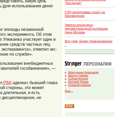
представить, какую цель
"Наследие"
ь [для использования денег
РЭП-килограммы споют на
Евровидении
Умерла владелица
двухмиллиардной коллекции
ые эпизоды незаконной
Нина Молева
ого эксперимента. Об этом
е Улюкаева участвует один и
Все-таки, Борис Немцов важнее
ание средств частных лиц
..
эксперимента», отметил экс-
ение по службе».
спользование внебюджетных
ставителей гособвинения», —
Моргульчик Александр
Каплун Герман
Собчак Ксения
ал
РБК
адвокат, бывший глава
Антонов Роман
Усманов Алишер
ой стороны, это может
Еще…
 длительная, и есть
е дисциплинарное, не