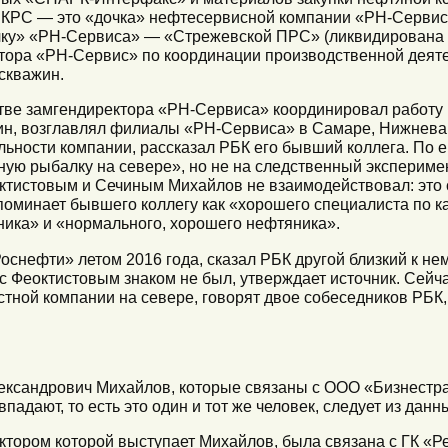
 КРС — это «дочка» нефтесервисной компании «РН-Сервис»
ку» «РН-Сервиса» — «Стрежевской ПРС» (ликвидирована в 
ктора «РН-Сервис» по координации производственной деят
скважин.
тве замгендиректора «РН-Сервиса» координировал работу
ин, возглавлял филиалы «РН-Сервиса» в Самаре, Нижнева
ьности компании, рассказал РБК его бывший коллега. По 
ую рыбалку на севере», но не на следственный эксперимент
октистовым и Сечиным Михайлов не взаимодействовал: это 
поминает бывшего коллегу как «хорошего специалиста по к
ника» и «нормального, хорошего нефтяника».
оснефти» летом 2016 года, сказал РБК другой близкий к нем
 с Феоктистовым знаком не был, утверждает источник. Сейч
стной компании на севере, говорят двое собеседников РБК,
ксандрович Михайлов, которые связаны с ООО «Бизнестр
падают, то есть это один и тот же человек, следует из да
ктором которой выступает Михайлов, была связана с ГК «Р