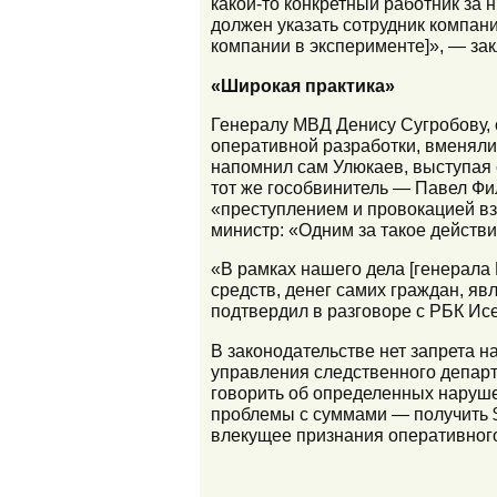
какой-то конкретный работник за 
должен указать сотрудник компан
компании в эксперименте]», — зак
«Широкая практика»
Генералу МВД Денису Сугробову, 
оперативной разработки, вменяли
напомнил сам Улюкаев, выступая с
тот же гособвинитель — Павел Фил
«преступлением и провокацией вз
министр: «Одним за такое действ
«В рамках нашего дела [генерала
средств, денег самих граждан, я
подтвердил в разговоре с РБК И
В законодательстве нет запрета н
управления следственного департ
говорить об определенных наруше
проблемы с суммами — получить $
влекущее признания оперативног