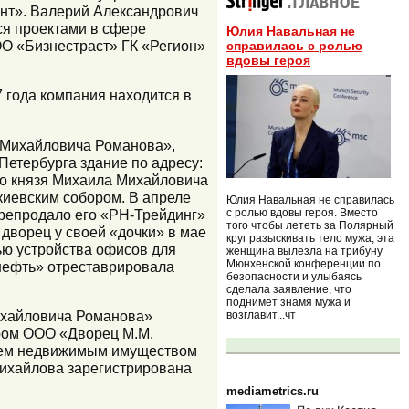
нт». Валерий Александрович
ся проектами в сфере
Юлия Навальная не
ОО «Бизнестраст» ГК «Регион»
справилась с ролью
вдовы героя
 года компания находится в
 Михайловича Романова»,
Петербурга здание по адресу:
ого князя Михаила Михайловича
киевским собором. В апреле
Юлия Навальная не справилась
с ролью вдовы героя. Вместо
ерепродало его «РН-Трейдинг»
того чтобы лететь за Полярный
дворец у своей «дочки» в мае
круг разыскивать тело мужа, эта
тью устройства офисов для
женщина вылезла на трибуну
Мюнхенской конференции по
нефть» отреставрировала
безопасности и улыбаясь
сделала заявление, что
поднимет знамя мужа и
ихайловича Романова»
возглавит...чт
ром ООО «Дворец М.М.
нием недвижимым имуществом
Михайлова зарегистрирована
mediametrics.ru