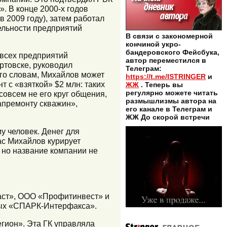
. В конце 2000-х годов
2009 году), затем работал
ельности предприятий
В связи с закономерной
кончиной укро-
бандеровского Фейсбука,
 всех предприятий
автор переместился в
ртовске, руководил
Телеграм:
его словам, Михайлов может
https://t.me/ISTRINGER
и
 с «взяткой» $2 млн: таких
ЖЖ
. Теперь вы
регулярно можете читать
совсем не его круг общения,
размышлизмы автора на
апремонту скважин»,
его канале в Телеграм и
ЖЖ До скорой встречи
у человек. Денег для
ас Михайлов курирует
 но название компании не
аст», ООО «Профитинвест» и
нных «СПАРК-Интерфакса».
егион». Эта ГК управляла