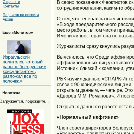
В своих показаниях Феоктистов с
О проекте
Контакты
сотрудник компании, каким-то об
Подписка на новости
О том, что генерал назвал источн
Архив
«В ходе предварительного рассле
место работы, в том числе принад
Еще «Монитор»
Имени «инвестора» она не назыв
Журналисты сразу кинулись разузн
Выяснилось, что Среди аффилиро
Израильский
политолог, который
аффилированных лиц указываются 
раньше был русским
Источник, близкий к компании, ут
консультантом ,
разложил все по
РБК изучил данные «СПАРК-Интер
полочкам
связи с 90 юридическими лицами,
открытым данным, — четыре. Это
Новотека
«Дворец М.М. Романова». И после
Загружается, подождите...
Открытых данных о работе остал
«Нормальный нефтяник»
Член совета директоров Белорус
«Роснефти», следует из базы да