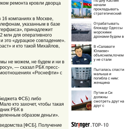
По дну Каспия
иком ремонта кровли дворца
начали
прокладывать
стратегический
интернет-кабель
 16 компаниях в Москве,
Отрабатывать
елефонам, указанным в базе
блокаду Одессы
нтерфакса», принадлежит
морскими
$2 млн для оперативного
дронами будем в
 и это «дурацкое совпадение».
Заполярье? А еще
дальше
раст» и кто такой Михайлов,
В «Салавате
забраться
Юлаеве»
адмиралы не
объяснили,почем
пробовали?
у не стали
мы не можем, не будем и ни в
активно
росу», — сказал РБК пресс-
подписывать
Пыталась спасти
игроков в
имоотношениях «Роснефти» с
малыша и
межсезонье
погибла с ним:
женщина
разбилась
насмерть на
Путин и Си
глазах у детей
должны
 бюджета ФСБ) либо
06/08/2026 –
смотреть друг на
ало кто захочет, чтобы такая
Новости
друг с
едник РБК в
подозрением:
Зеленский
деленным образом деньги».
поставил задачу
своим
 ведомства [ФСБ]. Получение
дипломатам