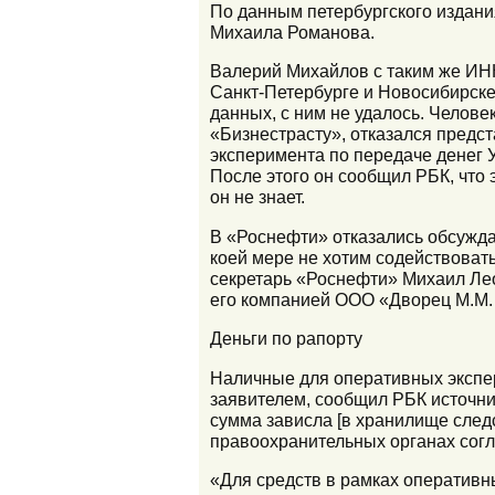
По данным петербургского издани
Михаила Романова.
Валерий Михайлов с таким же ИНН
Санкт-Петербурге и Новосибирске
данных, с ним не удалось. Челов
«Бизнестрасту», отказался предст
эксперимента по передаче денег У
После этого он сообщил РБК, что 
он не знает.
В «Роснефти» отказались обсужда
коей мере не хотим содействоват
секретарь «Роснефти» Михаил Ле
его компанией ООО «Дворец М.М.
​​Деньги по рапорту
Наличные для оперативных экспер
заявителем, сообщил РБК источник
сумма зависла [в хранилище следс
правоохранительных органах сог
«Для средств в рамках оперативн