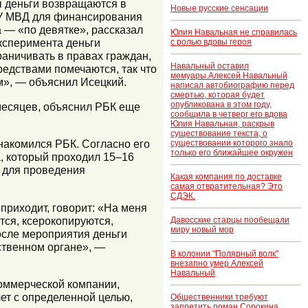
я деньги возвращаются в
Новые русские сенсации
 У МВД для финансирования
 — «по девятке», рассказал
Юлия Навальная не справилась
ксперимента деньги
с ролью вдовы героя
раничивать в правах граждан,
Навальный оставил
едствами помечаются, так что
мемуары.Алексей Навальный
м», — объяснил Исецкий.
написал автобиографию перед
смертью, которая будет
опубликована в этом году,
 месяцев, объяснил РБК еще
сообщила в четверг его вдова
Юлия Навальная, раскрыв
существование текста, о
накомился РБК. Согласно его
существовании которого знало
только его ближайшее окружен
, который проходил 15–16
о для проведения
Какая компания по доставке
самая отвратительная? Это
СДЭК.
приходит, говорит: «На меня
тся, ксерокопируются,
Давосские старцы пообещали
миру новый мор
осле мероприятия деньги
дственном органе», —
В колонии "Полярный волк"
внезапно умер Алексей
Навальный
коммерческой компании,
чет с определенной целью,
Общественники требуют
запретить роман Сорокина