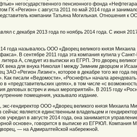
фтью» негосударственного пенсионного фонда «Нефтегара
ом ГК «Регион» с августа 2011 по май 2014 года и занимал
едставитель компании Татьяна Могильная. Отношения к О
лял с декабря 2013 года по ноябрь 2014 года. С июня 2017
14 года называлось ООО «Дворец великого князя Михаила
акса». В сентябре 2011 года эта компания купила у Санкт-
 литера А, следует из выписки из ЕГРП. Это дворец велик
IX века для внука Николая I между Зимним дворцом и Исаа
ец ЗАО «Регион Лизинг», которое в декабре того же года п
 Как писали «Ведомости», «Роснефть» начала арендовать 
го в «представительских целях», в том числе «с возможнос
я деловых встреч и иных мероприятий». В 2015 году «Рос
нутренние помещения, указывало издание.
экс-гендиректор ООО «Дворец великого князя Михаила М
 сейчас является единственным владельцем и гендиректо
ов учредил в августе 2014 года, она занимается управле
орной основе», говорится в выписке из ЕГРЮЛ. Компания 
м дворец, — на Адмиралтейской набережной.