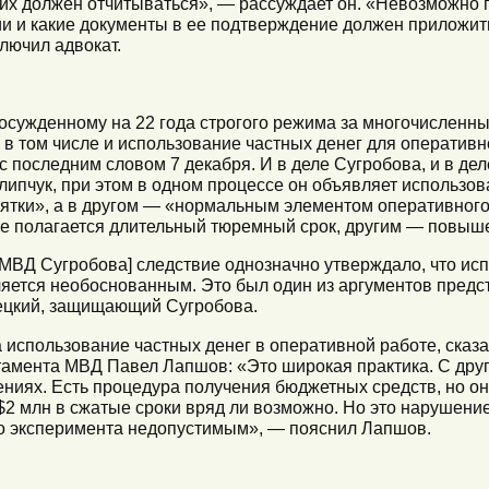
них должен отчитываться», — рассуждает он. «Невозможно 
ии и какие документы в ее подтверждение должен приложит
лючил адвокат.​
осужденному на 22 года строгого режима за многочисленн
 в том числе и использование частных денег для оперативн
 последним словом 7 декабря. И в деле Сугробова, и в дел
ипчук, при этом в одном процессе он ​объявляет использов
ятки», а в другом — «нормальным элементом оперативного 
ие полагается длительный тюремный срок, другим — повыш
 МВД Сугробова] следствие однозначно утверждало, что и
вляется необоснованным. Это был один из аргументов пред
сецкий, защищающий Сугробова.
а использование частных денег в оперативной работе, сказ
амента МВД Павел Лапшов: «Это широкая практика. С друг
ниях. Есть процедура получения бюджетных средств, но она
2 млн в сжатые сроки вряд ли возможно. Но это нарушени
о эксперимента недопустимым», — пояснил Лапшов.