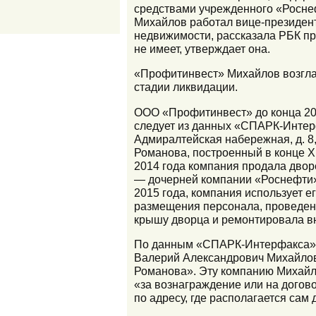
средствами учрежденного «Росне
Михайлов работал вице-президент
недвижимости, рассказала РБК пр
не имеет, утверждает она.
«Профитинвест» Михайлов возглав
стадии ликвидации.
ООО «Профитинвест» до конца 20
следует из данных «СПАРК-Интерф
Адмиралтейская набережная, д. 8,
Романова, построенный в конце X
2014 года компания продала двор
— дочерней компании «Роснефти».
2015 года, компания использует е
размещения персонала, проведени
крышу дворца и ремонтировала в
По данным «СПАРК-Интерфакса», 
Валерий Александрович Михайлов
Романова». Эту компанию Михайл
«за вознаграждение или на догов
по адресу, где располагается са