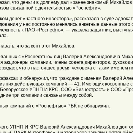
казал, что деньги в долг ему дал «ранее знакомый Михайл
разом связанной с деятельностью «Роснефти».
иком денег «частного инвестора», рассказала в суде адвок
дования у нас постоянно менялись анкетные данные этого «
лежность к ПАО «Роснефть», — указала защитник, выступая
ала.
авать, что за кент этот Михайлов.
ванных с «Роснефтью» лиц Валерия Александровича Михай
акционеры компании, члены совета директоров, руководит
верждает, что в настоящее время человека с таким именем н
факса» и обнаружил, что граждане с именем Валерий Ал
 из них действующих компаний — 41. Имеющих косвенные с
 Белорусское УПНП И КРС, ООО «Бизнестраст» и ООО «Пр
дние три компании связаны между собой.
ьных компаний с «Роснефтью» РБК не обнаружил.
ского УПНП И КРС Валерий Александрович Михайлов долгое
нных «СПАРК-Интерфакс» и материалов закупки нефтяной к