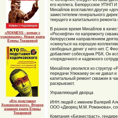
его коллега. Белорусское УПНП И
Михайлов возглавлял другую «доч
заместителем генерального дире
текущего и капитального ремонта 
В разное время Михайлов в качес
«ЛОХNESS - роман с
«Роснефти» по капремонту скваж
чудовищем». Новая книга
белорусским направлением деятел
Елены Токаревой
«скинуться на хорошую коллективн
свободных денег у него нет. С Фе
добавляет собеседник РБК. Он вс
«порядочного и надежного сотруд
Михайлов уволился из структур «Р
передачи Улюкаеву он не давал и
капитальный ремонт скважин в ча
раскрывают.
Управляющий дворца
«Кто подставил
ИНН людей с именем Валерий Але
Ходорковского». Второе
ООО «Дворец М.М. Романова», сов
издание книги Елены
Токаревой
Компания «Бизнестраст», гендире