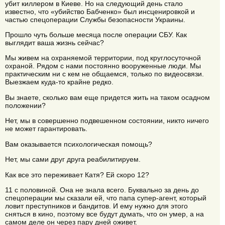
убит киллером в Киеве. Но на следующий день стало
известно, что «убийство Бабченко» был инсценировкой и
частью спецоперации Службы безопасности Украины.
Прошло чуть больше месяца после операции СБУ. Как
выглядит ваша жизнь сейчас?
Мы живем на охраняемой территории, под круглосуточной
охраной. Рядом с нами постоянно вооруженные люди. Мы
практическим ни с кем не общаемся, только по видеосвязи.
Выезжаем куда-то крайне редко.
Вы знаете, сколько вам еще придется жить на таком осадном
положении?
Нет, мы в совершенно подвешенном состоянии, никто ничего
не может гарантировать.
Вам оказывается психологическая помощь?
Нет, мы сами друг друга реабилитируем.
Как все это переживает Катя? Ей скоро 12?
11 с половиной. Она не знала всего. Буквально за день до
спецоперации мы сказали ей, что папа супер-агент, который
ловит преступников и бандитов. И ему нужно для этого
сняться в кино, поэтому все будут думать, что он умер, а на
самом деле он через пару дней оживет.