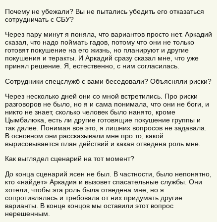
Почему не убежали? Вы не пытались убедить его отказаться
сотрудничать с СБУ?
Через пару минут я поняла, что вариантов просто нет. Аркадий
сказал, что надо поймать гадов, потому что они не только
готовят покушение на его жизнь, но планируют и другие
покушения и теракты. И Аркадий сразу сказал мне, что уже
принял решение. Я, естественно, с ним согласилась.
Сотрудники спецслужб с вами беседовали? Объясняли риски?
Через несколько дней они со мной встретились. Про риски
разговоров не было, но я и сама понимала, что они не боги, и
никто не знает, сколько человек было нанято, кроме
Цымбалюка, есть ли другие готовящие покушение группы и
так далее. Понимая все это, я лишних вопросов не задавала.
В основном они рассказывали мне про то, какой
вырисовывается план действий и какая отведена роль мне.
Как выглядел сценарий на тот момент?
До конца сценарий ясен не был. В частности, было непонятно,
кто «найдет» Аркадия и вызовет спасательные службы. Они
хотели, чтобы эта роль была отведена мне, но я
сопротивлялась и требовала от них придумать другие
варианты. В конце концов мы оставили этот вопрос
нерешенным.