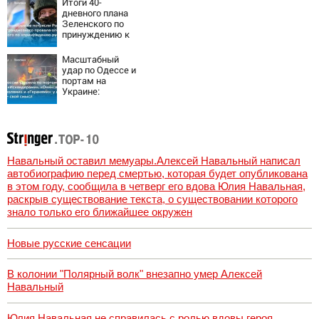
Итоги 40-
дневного плана
Зеленского по
принуждению к
миру: как
ответила Россия,
Масштабный
полный разбор
удар по Одессе и
провала операции
портам на
Украины от
Украине:
военкора Коца
Последние
новости,
подробности об
ударах России 9
августа 2026 года
Навальный оставил мемуары.Алексей Навальный написал
автобиографию перед смертью, которая будет опубликована
в этом году, сообщила в четверг его вдова Юлия Навальная,
раскрыв существование текста, о существовании которого
знало только его ближайшее окружен
Новые русские сенсации
В колонии "Полярный волк" внезапно умер Алексей
Навальный
Юлия Навальная не справилась с ролью вдовы героя