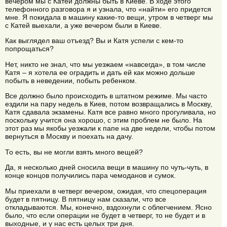
вечером мы с Катей должны быть в Киеве. В ходе этого
телефонного разговора я и узнала, что «найти» его придется
мне. Я покидала в машину какие-то вещи, утром в четверг мы
с Катей выехали, а уже вечером были в Киеве.
Как выглядел ваш отъезд? Вы и Катя успели с кем-то
попрощаться?
Нет, никто не знал, что мы уезжаем «навсегда», в том числе
Катя – я хотела ее оградить и дать ей как можно дольше
побыть в неведении, побыть ребенком.
Все должно было происходить в штатном режиме. Мы часто
ездили на пару недель в Киев, потом возвращались в Москву,
Катя сдавала экзамены. Катя все равно много прогуливала, но
поскольку учится она хорошо, с этим проблем не было. На
этот раз мы якобы уезжали к папе на две недели, чтобы потом
вернуться в Москву и поехать на дачу.
То есть, вы не могли взять много вещей?
Да, я несколько дней сносила вещи в машину по чуть-чуть, в
конце концов получились пара чемоданов и сумок.
Мы приехали в четверг вечером, ожидая, что спецоперация
будет в пятницу. В пятницу нам сказали, что все
откладываются. Мы, конечно, вздохнули с облегчением. Ясно
было, что если операции не будет в четверг, то не будет и в
выходные, и у нас есть целых три дня.