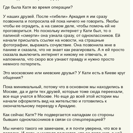
Где была Катя во время операции?
У наших друзей. После «гибели» Аркадия я им сразу
позвонила и попросила ей пока ничего не говорить. Якобы
чтобы ее оградить, а на самом деле, чтобы помочь ей не
проговориться. Но поскольку интернет у Кати был, то о
папиной «смерти» она узнала сразу, от одноклассников. Ей
начали присылать ссылки на новости, на страшные
фотографии, выражать сочувствие. Она позвонила мне в
панике и сказала, что не знает как реагировать. А я ей просто
сказала выключить интернет и никому не отвечать, и
напомнила, что скоро все узнают правду и нужно просто
немного потерпеть.
Это московские или киевские друзья? У Кати есть в Киеве круг
общения?
Пока минимальный, потому что в основном мы находились в
Москве, да и дети тех друзей, которые тоже сюда переехали,
все еще учатся в Москве. Но еще до всей этой истории мы
начали оформлять вид на жительство и готовились к
окончательному переезду к Аркадию.
Как сейчас Катя? Не подвергается нападкам со стороны
бывших одноклассников в связи со спецоперацией?
Мы ничего такого не замечаем, и я почти уверена, что все в