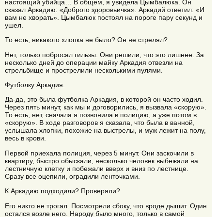
настоящий убийца… В общем, я увидела Цымбалюка. Он
сказал Аркадию: «Доброго здоровьичка». Аркадий ответил: «И
вам не хворать». Цымбалюк постоял на пороге пару секунд и
ушел.
То есть, никакого хлопка не было? Он не стрелял?
Нет, только побросал гильзы. Они решили, что это лишнее. За
несколько дней до операции майку Аркадия отвезли на
стрельбище и прострелили несколькими пулями.
Футболку Аркадия.
Да-да, это была футболка Аркадия, в которой он часто ходил.
Через пять минут, как мы и договорились, я вызвала «скорую».
То есть, нет, сначала я позвонила в полицию, а уже потом в
«скорую». В ходе разговоров я сказала, что была в ванной,
услышала хлопки, похожие на выстрелы, и муж лежит на полу,
весь в крови.
Первой приехала полиция, через 5 минут. Они заскочили в
квартиру, быстро обыскали, несколько человек выбежали на
лестничную клетку и побежали вверх и вниз по лестнице.
Сразу все оцепили, оградили ленточками.
К Аркадию подходили? Проверяли?
Его никто не трогал. Посмотрели сбоку, что вроде дышит. Один
остался возле него. Народу было много, только в самой