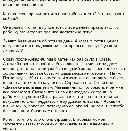
порядке. И дети, и учителя радуются, что ее папа жив, с ней
никто не поссорился.
Катя до сих пор считает, что папа тайный агент? Что она знает
сейчас?
Она знает, что папа лучше всех и все делает правильно. По
ребенку эта история прошла достаточно легко.
Значит, Катя узнала об этом за день. А когда о готовящемся
покушении и о предложении со стороны спецслужб узнали
лично вы?
Сразу после Аркадия. Мы с Катей как раз были в Киеве.
Аркадий пришел с работы, было часов 11 вечера или даже
позже, у него по пятницам был поздний эфир. Пришел, открыл
холодильник, достал бутылку шампанского и говорит: «Пей».
Поскольку за 20 лет совместной жизни такого ни разу не было,
я поняла, что что-то случилось. Спросила его. Он говорит:
«Давай сначала выпьем». Мы выпили по полбокала, и он мне
все рассказал. Сказал, что к нему приходили сегодня на
работу сотрудники СБУ и рассказали, что на него готовится
покушение. Они предъявили ему доказательства, и Аркадий
им, конечно, поверил, потому что оснований не верить службе
безопасности Украины у него нет.
Конечно, мне стало очень страшно. В первый момент
захотелось взять всю семью, покидать вещи в чемодан и
убежать.