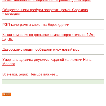
Общественники требуют запретить роман Сорокина
"Наследие"
РЭП-килограммы споют на Евровидении
Какая компания по доставке самая отвратительная? Это
СДЭК.
Давосские старцы пообещали миру новый мор
Умерла владелица двухмиллиардной коллекции Нина
Молева
Все-таки, Борис Немцов важнее ..