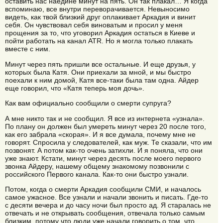
оставить нас наедине минут на пять. Он так плакал… Я когда
вспоминаю, все внутри переворачивается. Невыносимо
видеть, как твой близкий друг оплакивает Аркадия и винит
себя. Он чувствовал себя виноватым и просил у меня
прощения за то, что уговорил Аркадия остаться в Киеве и
пойти работать на канал ATR. Но я могла только плакать
вместе с ним.
Минут через пять пришли все остальные. И еще друзья, у
которых была Катя. Они приехали за мной, и мы быстро
поехали к ним домой, Катя все-таки была там одна. Айдер
еще говорил, что «Катя теперь моя дочь».
Как вам официально сообщили о смерти супруга?
А мне никто так и не сообщил. Я все из интернета «узнала».
По плану он должен был умереть минут через 20 после того,
как его забрала «скорая». И я все думала, почему мне не
говорят. Спросила у следователей, как муж. Те сказали, что им
позвонят. А потом как-то очень затихли. И я поняла, что они
уже знают. Кстати, минут через десять после моего первого
звонка Айдеру, нашему общему знакомому позвонили с
российского Первого канала. Как-то они быстро узнали.
Потом, когда о смерти Аркадия сообщили СМИ, и началось
самое ужасное. Все узнали и начали звонить и писать. Где-то
с десяти вечера и до часу ночи был просто ад. Я старалась не
отвечать и не открывать сообщения, отвечала только самым
близким, потому что люди уже начали говорить о том, что