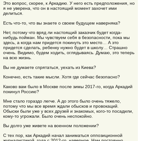
Это вопрос, скорее, к Аркадию. У него есть предположения, но
я не уверена, что он в настоящий момент захочет ими
делиться.
Есть что-то, что вы знаете о своем будущем наверняка?
Нет, потому что вряд ли настоящий заказчик будет когда-
нибудь пойман. Мы чувствуем себя в безопасности, пока мы
здесь, а когда нам придется покинуть это место… А это
придется сделать, ребенку нужно будет в школу… Страшно
очень. Видимо, будем ходить, оглядываясь. Думаю, это теперь
на всю жизнь.
Вы не думаете спрятаться, уехать из Киева?
Конечно, есть такие мысли. Хотя где сейчас безопасно?
Каково вам было в Москве после зимы 2017-го, когда Аркадий
покинул Россию?
Мне стало гораздо легче. А до этого было очень тяжело,
потому что мы все время ждали обысков и провокаций.
Обыски были уже у всех друзей и знакомых, кого-то посадили,
кому-то угрожали. Было очень неспокойно.
Вы долго уже живете на военном положении?
С тех пор, как Аркадий начал заниматься оппозиционной
журналистикой, года с 2012-го, наверное. Нам постоянно