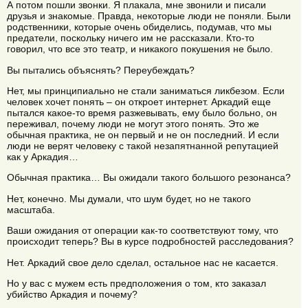
А потом пошли звонки. Я плакала, мне звонили и писали
друзья и знакомые. Правда, некоторые люди не поняли. Были
родственники, которые очень обиделись, подумав, что мы
предатели, поскольку ничего им не рассказали. Кто-то
говорил, что все это театр, и никакого покушения не было.
Вы пытались объяснять? Переубеждать?
Нет, мы принципиально не стали заниматься ликбезом. Если
человек хочет понять – он откроет интернет. Аркадий еще
пытался какое-то время разжевывать, ему было больно, он
переживал, почему люди не могут этого понять. Это же
обычная практика, не он первый и не он последний. И если
люди не верят человеку с такой незапятнанной репутацией
как у Аркадия…
Обычная практика… Вы ожидали такого большого резонанса?
Нет, конечно. Мы думали, что шум будет, но не такого
масштаба.
Ваши ожидания от операции как-то соответствуют тому, что
происходит теперь? Вы в курсе подробностей расследования?
Нет. Аркадий свое дело сделал, остальное нас не касается.
Но у вас с мужем есть предположения о том, кто заказал
убийство Аркадия и почему?