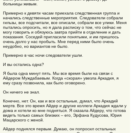
больницы живым.
Примерно к девяти часам приехала следственная группа и
начались следственные мероприятия. Следователи собрали
гильзы, все подсчитали, все описали, собрали все улики. Меня
пытались опросить, но я дала расписку о том, что сейчас не
могу говорить и обязуюсь завтра прийти в отделение и дать
показания. Соседей пригласили понятыми, и им пришлось
очень долго у нас пробыть. Мне перед ними было очень
неудобно, но вариантов не было.
Примерно в час ночи следователи ушли.
И вы остались одна?
Я была одна минут пять. Мы все время были на связи с
Айдером Муждабаевым. Когда «скорая» увезла Аркадия, я
ему сразу позвонила, как было оговорено.
Он ничего не знал.
Конечно, нет. Он, как и все остальные, думал, что Аркадий
мертв. Все это время Айдер и другие коллеги Аркадия ждали у
дома и хотели ко мне подняться. Я сказала Айдеру, что готова
видеть только самых близких – его, Эрфана Кудусова, Юрия
Мацарского с женой.
Айдер поднялся первым. Думаю, он попросил остальных