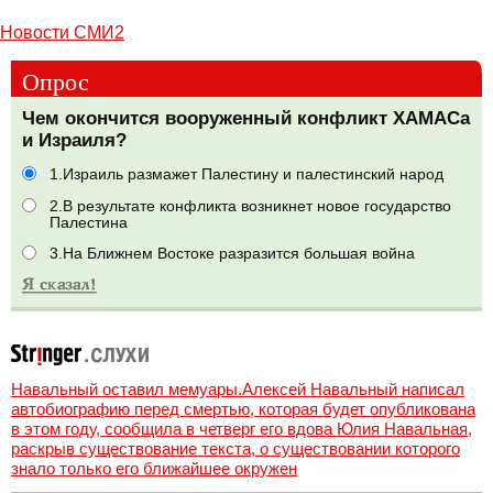
Новости СМИ2
Опрос
Чем окончится вооруженный конфликт ХАМАСа
и Израиля?
1.Израиль размажет Палестину и палестинский народ
2.В результате конфликта возникнет новое государство
Палестина
3.На Ближнем Востоке разразится большая война
Навальный оставил мемуары.Алексей Навальный написал
автобиографию перед смертью, которая будет опубликована
в этом году, сообщила в четверг его вдова Юлия Навальная,
раскрыв существование текста, о существовании которого
знало только его ближайшее окружен