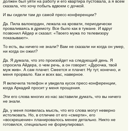
должен был уйти на работу и его квартира пустовала, а я всем
сказала, что хочу побыть вдвоем с дочкой.
И вы сидели там до самой пресс-конференции?
Да. Пила валокордин, лежала на кровати, периодически
проваливаясь в дремоту. Все было как в тумане. И вдруг
позвонил Айдер и сказал: «Твоего мужа по телевизору
показывают».
То есть, вы ничего не знали? Вам не сказали ни когда он умер,
ни когда он ожил?
Да. Я думала, что это произойдет на следующий день. Я
спросила Айдера, о чем речь, а он говорит: «Дурочка, твой
муж жив». А сам плачет. Смеется и плачет. Ну тут, конечно, и
меня прорвало. Как и всех вас, наверное.
Я включила телефон и увидела кусок пресс-конференции,
когда Аркадий просит у меня прощения.
Эти его слова многих из нас заставили думать, что вы ничего
не знали.
Да, у меня появилась мысль, что его слова могут неверно
истолковать. Но, в отличие от его «смерти», его
«воскрешение» планировалось менее детально. Никто не
готовился, специально не формулировал.