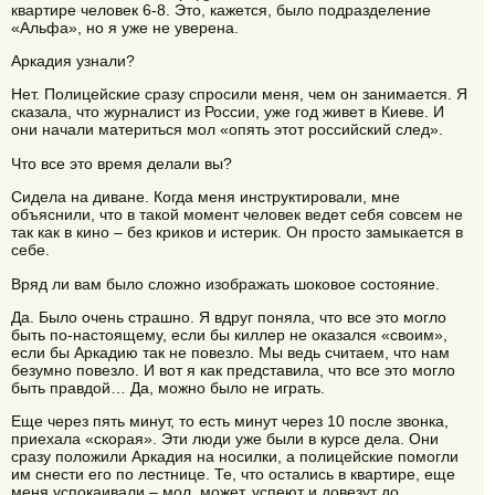
квартире человек 6-8. Это, кажется, было подразделение
«Альфа», но я уже не уверена.
Аркадия узнали?
Нет. Полицейские сразу спросили меня, чем он занимается. Я
сказала, что журналист из России, уже год живет в Киеве. И
они начали материться мол «опять этот российский след».
Что все это время делали вы?
Сидела на диване. Когда меня инструктировали, мне
объяснили, что в такой момент человек ведет себя совсем не
так как в кино – без криков и истерик. Он просто замыкается в
себе.
Вряд ли вам было сложно изображать шоковое состояние.
Да. Было очень страшно. Я вдруг поняла, что все это могло
быть по-настоящему, если бы киллер не оказался «своим»,
если бы Аркадию так не повезло. Мы ведь считаем, что нам
безумно повезло. И вот я как представила, что все это могло
быть правдой… Да, можно было не играть.
Еще через пять минут, то есть минут через 10 после звонка,
приехала «скорая». Эти люди уже были в курсе дела. Они
сразу положили Аркадия на носилки, а полицейские помогли
им снести его по лестнице. Те, что остались в квартире, еще
меня успокаивали – мол, может, успеют и довезут до