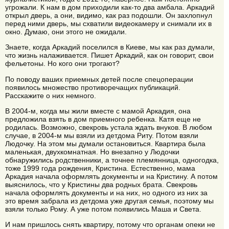
угрожали. К нам в дом приходили как-то два амбала. Аркадий
открыл дверь, а они, видимо, как раз подошли. Он захлопнул
перед ними дверь, мы схватили видеокамеру и снимали их в
окно. Думаю, они этого не ожидали.
Знаете, когда Аркадий поселился в Киеве, мы как раз думали,
что жизнь налаживается. Пишет Аркадий, как он говорит, свои
фельетоны. Но кого они трогают?
По поводу ваших приемных детей после спецоперации
появилось множество противоречащих публикаций.
Расскажите о них немного.
В 2004-м, когда мы жили вместе с мамой Аркадия, она
предложила взять в дом приемного ребенка. Катя еще не
родилась. Возможно, свекровь устала ждать внуков. В любом
случае, в 2004-м мы взяли из детдома Риту. Потом взяли
Людочку. На этом мы думали остановиться. Квартира была
маленькая, двухкомнатная. Но внезапно у Людочки
обнаружились родственники, а точнее племянница, одногодка,
тоже 1999 года рождения, Кристина. Естественно, мама
Аркадия начала оформлять документы и на Кристину. А потом
выяснилось, что у Кристины два родных брата. Свекровь
начала оформлять документы и на них, но одного из них за
это время забрала из детдома уже другая семья, поэтому мы
взяли только Рому. А уже потом появились Маша и Света.
И нам пришлось снять квартиру, потому что органам опеки не