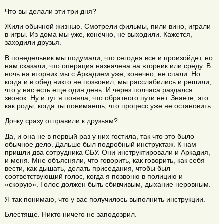
Что вы делали эти три дня?
Жили обычной жизнью. Смотрели фильмы, пили вино, играли
в игры. Из дома мы уже, конечно, не выходили. Кажется,
заходили друзья.
В понедельник мы подумали, что сегодня все и произойдет, но
нам сказали, что операция назначена на вторник или среду. В
ночь на вторник мы с Аркадием уже, конечно, не спали. Но
когда и в обед никто не позвонил, мы расслабились и решили,
что у нас есть еще один день. И через полчаса раздался
звонок. Ну и тут я поняла, что обратного пути нет. Знаете, это
как роды, когда ты понимаешь, что процесс уже не остановить.
Дочку сразу отправили к друзьям?
Да, и она не в первый раз у них гостила, так что это было
обычное дело. Дальше был подробный инструктаж. К нам
пришли два сотрудника СБУ. Они инструктировали и Аркадия,
и меня. Мне объясняли, что говорить, как говорить, как себя
вести, как дышать, делать приседания, чтобы был
соответствующий голос, когда я позвоню в полицию и
«скорую». Голос должен быть сбивчивым, дыхание неровным.
Я так понимаю, что у вас получилось выполнить инструкции.
Блестяще. Никто ничего не заподозрил.