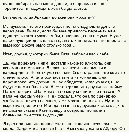
нужно собирать для меня деньги, и я просила их не
торопиться и подождать хотя бы до завтра.
Вы знали, когда Аркадий должен был «ожить»?
Мы думали, что это произойдет не на следующий день, а
через день. Думаю, если бы мне пришлось пережить еще
один день такого ужаса, я бы, наверное, сошла с ума. Я уже
на следующий день начала сдавать и понимала, что просто не
выдержу. Вокруг было столько горя…
Итак, друзья, у которых была Катя, забрали вас к себе.
Да. Мы приехали к ним, достали какой-то алкоголь, они
вспоминали Аркадия. Я накапала всем валерьянки и
валокордина. Не дети уже все, мне было страшно, что кому-то
станет плохо. А Катя боялась выйти из комнаты. Она
переживала, что друзья на нас обидятся, когда узнают, и не
будут с нами общаться. Я ее заверила, что друзья все поймут.
Потом говорит: «Но, мама, я не могу специально плакать. А
папа же как бы умер». Я ей сказала, что она по сценарию
якобы пока ничего не знает, и ей можно не плакать. Ну, она
выдохнула, конечно. И когда я вышла к друзьям и сказала, что
не смогла сказать Кате правду и соврала, что папа в
больнице, они тоже выдохнули.
Я сделала вид, что пошла спать, но, конечно, всю ночь не
спала. Задремала часов в 8, а в 9 мы уже уехали к Айдеру. Он