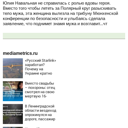
Юлия Навальная не справилась с ролью вдовы героя.
Вместо того чтобы лететь за Полярный круг разыскивать
тело мужа, эта женщина вылезла на трибуну Мюнхенской
конференции по безопасности и улыбаясь сделала
заявление, что поднимет знамя мужа и возглавит...чт
mediametrics.ru
«Русский Starlink»
заработал?
Почему на
Украине кратно
увеличилась
точность
Вместо свадьбы
попаданий по
– похороны: отец
объектам ВСУ
смотрел на свою
мертвую 16-
летнюю дочь и не
мог сдержать
В Ленинградской
слезы
области вездеход
опрокинулся на
дороге, пассажир
погиб