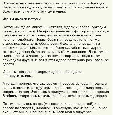
Все это время они инструктировали и гримировали Аркадия.
Налили крови куда надо – на спину, в рот, в нос, учили падать.
Закончили грим и инструктаж и ушли.
Что вы делали потом?
Потом мы где-то минут 30, кажется, ждали киллера. Аркадий
лежал, мы болтали. Он просил меня его сфотографировать, я
отказывалась и говорила, что не хочу вообще в телефоне
чего-то подобного. Нервы были на пределе, конечно. Мы
старались разрядить обстановку. Я делала приседания и
репетировала. Больше всего я боялась забыть наш адрес,
который должна была назвать службам спасения. Я же там не
жила толком, и часто путала номер квартиры, когда к нам
приходили друзья. И вот я этот адрес повторила раз наверное
двести.
Итак, вы полчаса повторяли адрес, приседали,
перешучивались…
А когда я поняла, что уже время Ч, восемь вечера, я пошла в
ванную, включила воду, намочила полотенце, налила воды на
коврик и на пол. Это я сама придумала, меня никто не просил.
В общем, старалась максимально соответствовать сценарию.
Потом открылась дверь (мы оставили ее незапертой) и на
пороге появился Цымбалюк. Я высунула нос из ванной, было
очень страшно. Проносились мысли мол а вдруг это