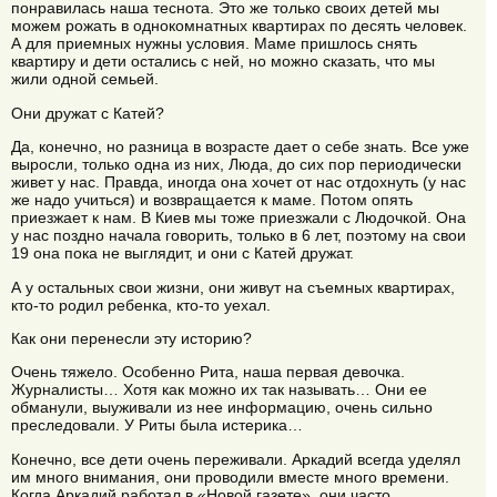
понравилась наша теснота. Это же только своих детей мы
можем рожать в однокомнатных квартирах по десять человек.
А для приемных нужны условия. Маме пришлось снять
квартиру и дети остались с ней, но можно сказать, что мы
жили одной семьей.
Они дружат с Катей?
Да, конечно, но разница в возрасте дает о себе знать. Все уже
выросли, только одна из них, Люда, до сих пор периодически
живет у нас. Правда, иногда она хочет от нас отдохнуть (у нас
же надо учиться) и возвращается к маме. Потом опять
приезжает к нам. В Киев мы тоже приезжали с Людочкой. Она
у нас поздно начала говорить, только в 6 лет, поэтому на свои
19 она пока не выглядит, и они с Катей дружат.
А у остальных свои жизни, они живут на съемных квартирах,
кто-то родил ребенка, кто-то уехал.
Как они перенесли эту историю?
Очень тяжело. Особенно Рита, наша первая девочка.
Журналисты… Хотя как можно их так называть… Они ее
обманули, выуживали из нее информацию, очень сильно
преследовали. У Риты была истерика…
Конечно, все дети очень переживали. Аркадий всегда уделял
им много внимания, они проводили вместе много времени.
Когда Аркадий работал в «Новой газете», они часто