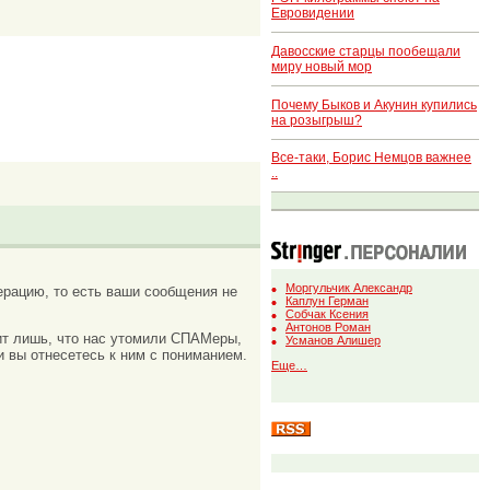
Евровидении
Давосские старцы пообещали
миру новый мор
Почему Быков и Акунин купились
на розыгрыш?
Все-таки, Борис Немцов важнее
..
Моргульчик Александр
рацию, то есть ваши сообщения не
Каплун Герман
Собчак Ксения
Антонов Роман
ачит лишь, что нас утомили СПАМеры,
Усманов Алишер
и вы отнесетесь к ним с пониманием.
Еще…