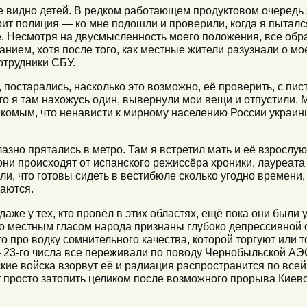
е видно детей. В редком работающем продуктовом очередь з
рит полиция — ко мне подошли и проверили, когда я пыталс
е. Несмотря на двусмысленность моего положения, все обр
анием, хотя после того, как местные жители разузнали о м
отрудники СБУ.
остарались, насколько это возможно, её проверить, с пис
что я там нахожусь один, вывернули мои вещи и отпустили.
акомым, что ненависти к мирному населению России украи
зно прятались в метро. Там я встретил мать и её взрослу
ни происходят от испанского режиссёра хроники, лауреат
ли, что готовы сидеть в вестибюле сколько угодно времени,
даются.
же у тех, кто провёл в этих областях, ещё пока они были 
но местным гласом народа признаны глубоко депрессивной 
о про водку сомнительного качества, которой торгуют или 
 23-го числа все переживали по поводу Чернобыльской АЭ
ские войска взорвут её и радиация распространится по всей
т просто затопить целиком после возможного прорыва Киевс