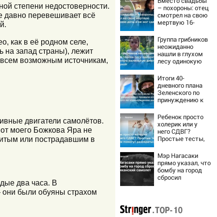
Вместо свадьбы
ной степени недостоверности.
– похороны: отец
смотрел на свою
же давно перевешивает всё
мертвую 16-
й.
летнюю дочь и не
мог сдержать
Группа грибников
о, как в её родном селе,
слезы
неожиданно
ь на запад страны), лежит
нашли в глухом
о всем возможным источникам,
лесу одинокую
испуганную
маленькую
Итоги 40-
девочку с
дневного плана
игрушкой
Зеленского по
принуждению к
миру: как
ответила Россия,
Ребенок просто
тивные двигатели самолётов.
полный разбор
холерик или у
провала операции
 от моего Божкова Яра не
него СДВГ?
Украины от
Простые тесты,
убитым или пострадавшим в
военкора Коца
которые помогут
разобраться
Мэр Нагасаки
прямо указал, что
бомбу на город
сбросил
дые два часа. В
американский
— они были обуяны страхом
самолет