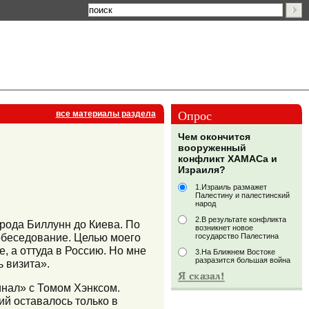
Опрос
все материалы раздела
Чем окончится
вооруженный
конфликт ХАМАСа и
Израиля?
1.Израиль размажет
Палестину и палестинский
народ
2.В результате конфликта
орода Биллунн до Киева. По
возникнет новое
обеседование. Целью моего
государство Палестина
, а оттуда в Россию. Но мне
3.На Ближнем Востоке
разразится большая война
 визита».
нал» с Томом Хэнксом.
ий оставалось только в