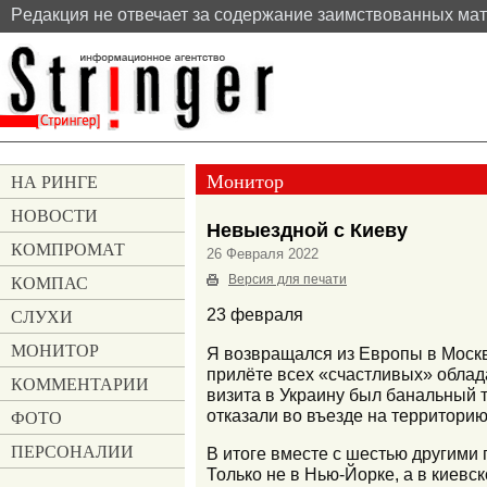
Pедакция не отвечает за содержание заимствованных ма
Монитор
НА РИНГЕ
НОВОСТИ
Невыездной с Киеву
КОМПРОМАТ
26 Февраля 2022
КОМПАС
Версия для печати
СЛУХИ
23 февраля
МОНИТОР
Я возвращался из Европы в Москв
прилёте всех «счастливых» облад
КОММЕНТАРИИ
визита в Украину был банальный т
отказали во въезде на территорию
ФОТО
ПЕРСОНАЛИИ
В итоге вместе с шестью другими
Только не в Нью-Йорке, а в киевс