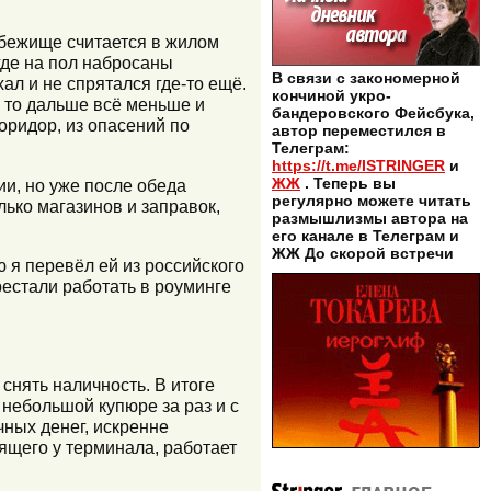
убежище считается в жилом
где на пол набросаны
В связи с закономерной
ал и не спрятался где-то ещё.
кончиной укро-
, то дальше всё меньше и
бандеровского Фейсбука,
оридор, из опасений по
автор переместился в
Телеграм:
https://t.me/ISTRINGER
и
ЖЖ
. Теперь вы
и, но уже после обеда
регулярно можете читать
ько магазинов и заправок,
размышлизмы автора на
его канале в Телеграм и
ЖЖ До скорой встречи
ю я перевёл ей из российского
рестали работать в роуминге
снять наличность. В итоге
небольшой купюре за раз и с
ных денег, искренне
оящего у терминала, работает