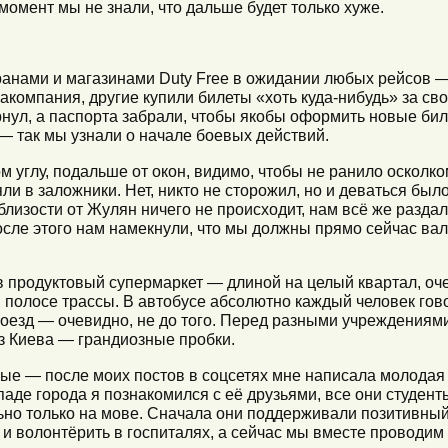
 момент мы не знали, что дальше будет только хуже.
анами и магазинами Duty Free в ожидании любых рейсов — 
акомпания, другие купили билеты «хоть куда-нибудь» за сво
нул, а паспорта забрали, чтобы якобы оформить новые биле
— так мы узнали о начале боевых действий.
м углу, подальше от окон, видимо, чтобы не ранило осколком
ли в заложники. Нет, никто не сторожил, но и деваться был
поблизости от Жулян ничего не происходит, нам всё же разд
сле этого нам намекнули, что мы должны прямо сейчас вали
 в продуктовый супермаркет — длиной на целый квартал, оч
 полосе трассы. В автобусе абсолютно каждый человек гов
оезд — очевидно, не до того. Перед разными учреждениями
з Киева — грандиозные пробки.
е — после моих постов в соцсетях мне написала молодая 
ападе города я познакомился с её друзьями, все они студент
ьно только на мове. Сначала они поддерживали позитивны
 и волонтёрить в госпиталях, а сейчас мы вместе проводи