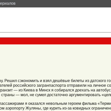
териалов
у. Решил сэкономить и взял дешёвые билеты из датского г
ателей российского загранпаспорта отправили на личное с
ранзит — из Киева в Минск я собирался доехать на автобусе
 страны — мол, не сумел достаточно аргументировать «цель
 пассажирами я оказался невольным героем фильма «Терми
ком аэропорту Жуляны, где курить из-за ковидных ограничен