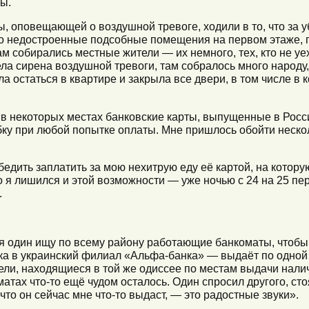
ы.
, оповещающей о воздушной тревоге, ходили в то, что за 
то недостроенные подсобные помещения на первом этаже, 
 собирались местные жители — их немного, тех, кто не уех
ела сирена воздушной тревоги, там собралось много народу
 остаться в квартире и закрыла все двери, в том числе в к
 в некоторых местах банковские карты, выпущенные в Росси
у при любой попытке оплаты. Мне пришлось обойти нескол
едить заплатить за мою нехитрую еду её картой, на котору
 я лишился и этой возможности — уже ночью с 24 на 25 пе
.
 я один ищу по всему району работающие банкоматы, чтобы 
ка в украинский филиал «Альфа-банка» — выдаёт по одной 
ли, находящиеся в той же одиссее по местам выдачи налич
матах что-то ещё чудом осталось. Один спросил другого, ст
, что он сейчас мне что-то выдаст, — это радостные звуки».