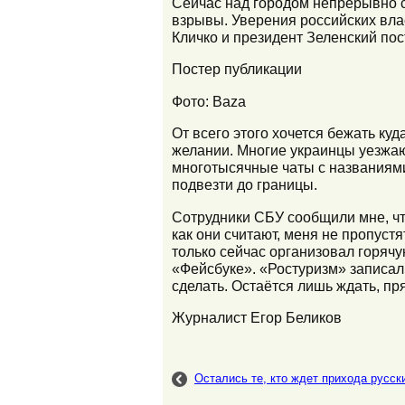
Сейчас над городом непрерывно с
взрывы. Уверения российских влас
Кличко и президент Зеленский пос
Постер публикации
Фото: Baza
От всего этого хочется бежать куд
желании. Многие украинцы уезжаю
многотысячные чаты с названиями
подвезти до границы.
Сотрудники СБУ сообщили мне, чт
как они считают, меня не пропус
только сейчас организовал горячу
«Фейсбуке». «Ростуризм» записал 
сделать. Остаётся лишь ждать, пря
Журналист Егор Беликов
Остались те, кто ждет прихода русск