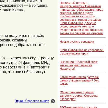
а, возможно, какие-то
Навальный оставил
е успокаивают — мэр Киева
мемуары.Алексей Навальный
стояли Киев».
написал автобиографию перед
смертью, которая будет
опубликована в этом году,
сообщила в четверг его вдова
Юлия Навальная, раскрыв
существование текста, о
существовании которого знало
только его ближайшее окружен
то не получится при всём
оезда, созданы
Новые русские сенсации
росы подобрать кого-то и
Юлия Навальная не справилась
с ролью вдовы героя
ва — через польскую границу,
ового утра 24 февраля, МИД
В колонии "Полярный волк"
внезапно умер Алексей
их новостями в «Твиттере» и
Навальный
но, что они сейчас могут
Какая компания по доставке
самая отвратительная? Это
СДЭК.
Общественники требуют
запретить роман Сорокина
"Наследие"
Гиркин-Стрелков пишет
РЭП-килограммы споют на