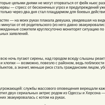
торые целыми днями не могут оторваться от фейк ньюс раз
 нервы — стресс от бесконечных угроз и предупреждений у
 только через два дня стал плацдармом для боевых действи
ластях — на моих руках плакала девушка, увидевшая на виде
минутах от её родительского (из него давно эвакуировалис
еожиданные сожители круглосуточно мониторят ситуацию п
ьных заявлений.
 всю ночь пугают сирены, над городом всюду слышны реак
 хлопки — возможно, повезло с районом, ведь поблизости
ъектов, а значит, меньше риск стать гражданским лицом, 
 угрожающей: службы массового оповещения верещали каж
тил двух сериальных актрис родом из Одессы и Херсона 
их эвакуировалась с котом на руках.