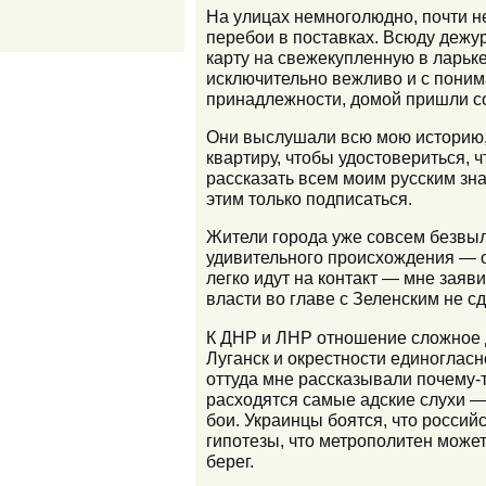
На улицах немноголюдно, почти н
перебои в поставках. Всюду дежу
карту на свежекупленную в ларьк
исключительно вежливо и с поним
принадлежности, домой пришли с
Они выслушали всю мою историю, п
квартиру, чтобы удостовериться, 
рассказать всем моим русским зн
этим только подписаться.
Жители города уже совсем безвыла
удивительного происхождения — о
легко идут на контакт — мне заяви
власти во главе с Зеленским не с
К ДНР и ЛНР отношение сложное да
Луганск и окрестности единоглас
оттуда мне рассказывали почему-т
расходятся самые адские слухи —
бои. Украинцы боятся, что россий
гипотезы, что метрополитен може
берег.