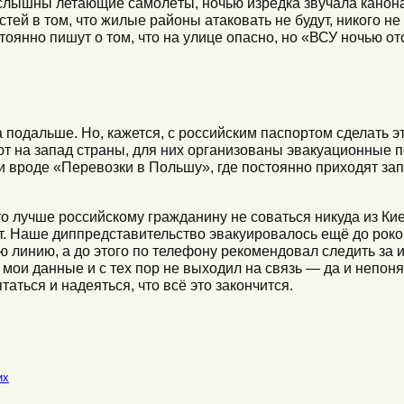
лышны летающие самолёты, ночью изредка звучала канонад
тей в том, что жилые районы атаковать не будут, никого н
тоянно пишут о том, что на улице опасно, но «ВСУ ночью от
а подальше. Но, кажется, с российским паспортом сделать э
т на запад страны, для них организованы эвакуационные п
 вроде «Перевозки в Польшу», где постоянно приходят зап
о лучше российскому гражданину не соваться никуда из Кие
тят. Наше диппредставительство эвакуировалось ещё до рок
ю линию, а до этого по телефону рекомендовал следить за 
мои данные и с тех пор не выходил на связь — да и непонят
таться и надеяться, что всё это закончится.
их