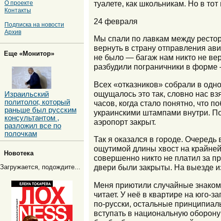
туалете, как школьникам. Но в тот
О проекте
Контакты
24 февраля
Подписка на новости
Архив
Мы спали по лавкам между рестор
вернуть в страну отправления ави
Еще «Монитор»
не было — багаж нам никто не вер
разбудили пограничники в форме 
Всех «отказников» собрали в одно
ощущалось это так, словно нас взя
Израильский
политолог, который
часов, когда стало понятно, что 
раньше был русским
украинскими штампами внутри. По
консультантом ,
аэропорт закрыт.
разложил все по
полочкам
Так я оказался в городе. Очередь
ощутимой длины хвост на крайней
Новотека
совершенно никто не платил за пр
двери были закрыты. На выезде и
Загружается, подождите...
Меня приютили случайные знакомы
читает. У неё в квартире на юго-з
по-русски, остальные принципиал
вступать в национальную оборону