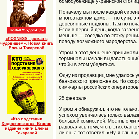
бомбоубежище украинской столиц
Поначалу мы после каждой сирены
многоэтажном доме, — по сути, э
деревянные поддоны. Там по ночам
Если в первый день, когда зазвен
меньше — соседка по этажу решила
«ЛОХNESS - роман с
поводу возможного мародёрства.
чудовищем». Новая книга
Елены Токаревой
Утром в этот день ещё принимали
терминалы начали выдавать ошибк
чтобы в этом убедиться.
Одну из продавщиц мне удалось уб
банковского приложения. Но скоро
сим-карты российских операторов
25 февраля
Утром я обнаружил, что не только
успехом увенчалась только вылаз
«Кто подставил
большой комиссией. Местные жите
Ходорковского». Второе
радовались тому, что в этих банко
издание книги Елены
ли он, а тот ответил: «Ну, я слышу
Токаревой