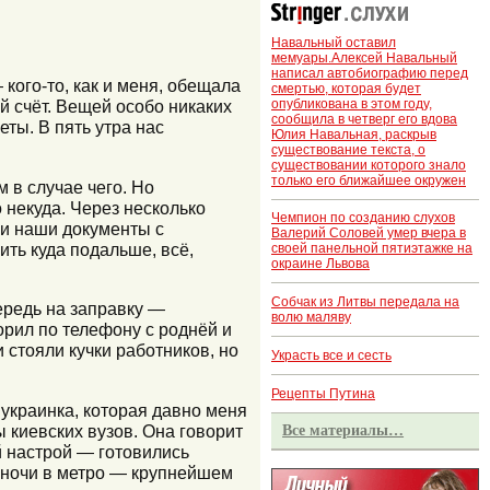
Навальный оставил
мемуары.Алексей Навальный
написал автобиографию перед
кого-то, как и меня, обещала
смертью, которая будет
опубликована в этом году,
й счёт. Вещей особо никаких
сообщила в четверг его вдова
ты. В пять утра нас
Юлия Навальная, раскрыв
существование текста, о
существовании которого знало
только его ближайшее окружен
 в случае чего. Но
о некуда. Через несколько
Чемпион по созданию слухов
али наши документы с
Валерий Соловей умер вчера в
ть куда подальше, всё,
своей панельной пятиэтажке на
окраине Львова
Собчак из Литвы передала на
ередь на заправку —
волю маляву
орил по телефону с роднёй и
 стояли кучки работников, но
Украсть все и сесть
Рецепты Путина
украинка, которая давно меня
ы киевских вузов. Она говорит
Все материалы…
й настрой — готовились
м ночи в метро — крупнейшем