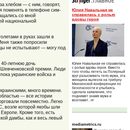
а хлебом — с ним, говорят,
я поменять в телефоне сим-
Юлия Навальная не
справилась с ролью
ащались со мной
вдовы героя
оей национальной
толетами в руках зашли в
 Меня также попросили
нцы не испытывают — могу под
ю 40-летнюю дочь
Юлия Навальная не справилась
с ролью вдовы героя. Вместо
а Шевченковской премии. Люди
того чтобы лететь за Полярный
 пока украинские войска и
круг разыскивать тело мужа, эта
женщина вылезла на трибуну
Мюнхенской конференции по
безопасности и улыбаясь
украинскими, много времени.
сделала заявление, что
областью — все истории
поднимет знамя мужа и
возглавит...чт
торговали повсеместно. Легко
С, возле которой якобы шли
 Европе. Кроме того, есть
кой дамбы, как и весь левый
mediametrics.ru