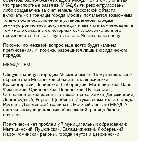
объектов, расположенных вдоль МКАД. При этом, учитывая,
что транспортные развязки МКАД были реконструированы
либо создавались за счет земель Московской области,
включать их в границы города Москвы полагается возможным
только после оформления в установленном порядке
землеустроительной документации и выплаты компенсаций, в
том числе связанных с потерями сельскохозяйственного
производства. Вот так - пусть теперь Москва чешет репу!
Похоже, что межевой вопрос еще долго будет камнем
преткновения. И, похоже, разрешится лишь в юридическом
порядке.
МЕЖДУ ТЕМ
Общую границу с городом Москвой имеют 15 муниципальных
образований Московской области: Балашихинский,
Красногорский, Ленинский, Люберецкий, Мытищинский, Наро-
Фоминский, Одинцовский, Подольский, Пушкинский,
Солнечногорский районы, а также города Химки, Дзержинский,
Долгопрудный, Реутов, Щербинка. Из указанных только города
Реутов и Дзержинский граничат с Москвой лишь по МКАД. У
остальных муниципальных образований граница более
сложная.
Практически нет проблем у 7 муниципальных образований:
Мытищинский, Пушкинский, Балашихинский, Люберецкий,
Наро-Фоминский районы, города Реутов и Дзержинский.