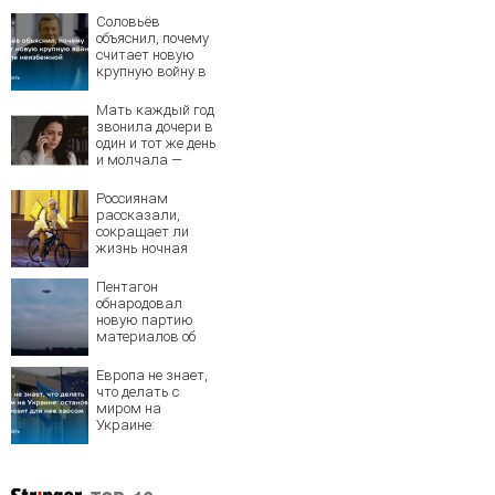
Соловьёв
объяснил, почему
считает новую
крупную войну в
Европе
неизбежной
Мать каждый год
звонила дочери в
один и тот же день
и молчала —
причина
раскрылась
Россиянам
слишком поздно:
рассказали,
история одной
сокращает ли
семьи
жизнь ночная
работа
Пентагон
обнародовал
новую партию
материалов об
НЛО - Новости на
Вести.ru
Европа не знает,
что делать с
миром на
Украине:
остановка боев
грозит для нее
хаосом