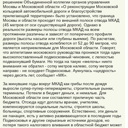
решением Объединенной коллегии органов управления
Москвы и Московской области «О реконструкции Московской
кольцевой автомобильной дороги и благоустройстве
прилегающей территории» было установлено, что граница
Москвы и области проходит по внешней полосе отвода МКАД
(45 метров от оси существующей дороги). Однако в
реальности размеры полосы отвода МКАД на всем
протяжении различны и зависят от поперечного профиля
дороги (высоты насыпи или глубины выемки). По расчетам,
размеры полосы отвода колеблются от 52 до 90 метров, что
является неприемлемым для Московской области. Говорят,
что аппетитами московского руководства проникся тогда один
высокопоставленный подмосковный чиновник, с легкостью
подмахнувший бумаги. Но тогда на такую «мелочь» никто
внимания не обратил - сотку метров налево, сотку метров
направо - не оскудеет Подмосковье. Аукнулась «щедрость»
через десять лет, сообщает «МК».
За минувшие годы вокруг МКАД как грибы после дождя
выросли супер-пупер-гипермаркеты, строительные рынки,
терминалы. Потекли в бюджет деньги, и немалые. Для
Московской области они составляют приличную часть
бюджета. Отсюда идут доплаты врачам, учителям,
компенсируются социальные льготы, строятся школы,
больницы, спортивные сооружения. Естественно, эти деньги
не панацея, есть у активно развивающегося в последние годы
Подмосковья и другие серьезные источники доходов, но
потеря такого налогового вливания в областной бюджет может