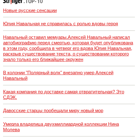
Новые русские сенсации
Юлия Навальная не справилась с ролью вдовы героя
Навальный оставил мемуары.Алексей Навальный написал
автобиографию перед смертью, которая будет опубликована
в этом году, сообщила в четверг его вдова Юлия Навальная,
раскрыв существование текста, о существовании которого
знало только его ближайшее окружен
В колонии "Полярный волк" внезапно умер Алексей
Навальный
Какая компания по доставке самая отвратительная? Это
СДЭК.
Давосские старцы пообещали миру новый мор
Умерла владелица двухмиллиардной коллекции Нина
Молева