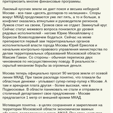
притормозить многие финансовые программы.
Лакомый кусочек земли не дает покоя и весьма небедной
Москве - все-таки «десять долларов-то нелишние». Споры
вокруг МКАД продолжаются уже лет пять, а то и больше, в
конфликт оказались втянутыми и руководители регионов.
Лужков стоит на своем, Громов свое не отдает. Замкнутый круг.
Сейчас статус межевого вопроса понизился до уровня
рядовых исполнителей - негоже Юрию Михайловичу с
Борисом Всеволодовичем бодаться. Сейчас на меже
препираются первый зам территориальных органов
исполнительной власти города Москвы Юрий Ермолов и
начальник контрольно-правового управления министерства по
делам территориальных образований Московской области
Максим Гаман. Со стороны - обычная переписка двух
чиновников по несущественному поводу. В реальности -
скрытый механизм борьбы за огромные деньги.
Москва теперь официально просит 90 метров земли от осевой
линии МКАД. При таком раскладе понятно, что плакали бы
областные денежки - уплывают супер-гипер-пупер к Москве. А
там и арендная плата другая - более высокая, чем в
Подмосковье. В области паниковать не стали и отправили в
столичный департамент свое предложение - Москве
предлагается 1 метр от внешней кромки МКАД.
Мотивация понятна - в целях сохранения и закрепления на
территории Московской области экономически важных