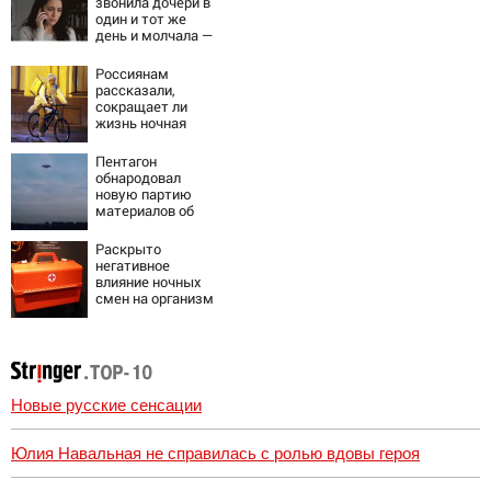
звонила дочери в
один и тот же
день и молчала —
причина
раскрылась
Россиянам
слишком поздно:
рассказали,
история одной
сокращает ли
семьи
жизнь ночная
работа
Пентагон
обнародовал
новую партию
материалов об
НЛО - Новости на
Вести.ru
Раскрыто
негативное
влияние ночных
смен на организм
человека
Новые русские сенсации
Юлия Навальная не справилась с ролью вдовы героя