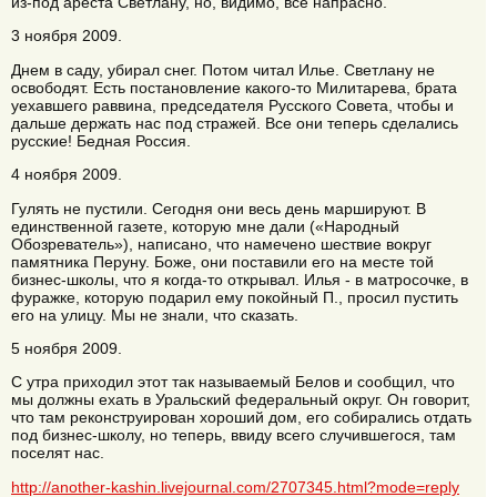
из-под ареста Светлану, но, видимо, все напрасно.
3 ноября 2009.
Днем в саду, убирал снег. Потом читал Илье. Светлану не
освободят. Есть постановление какого-то Милитарева, брата
уехавшего раввина, председателя Русского Совета, чтобы и
дальше держать нас под стражей. Все они теперь сделались
русские! Бедная Россия.
4 ноября 2009.
Гулять не пустили. Сегодня они весь день маршируют. В
единственной газете, которую мне дали («Народный
Обозреватель»), написано, что намечено шествие вокруг
памятника Перуну. Боже, они поставили его на месте той
бизнес-школы, что я когда-то открывал. Илья - в матросочке, в
фуражке, которую подарил ему покойный П., просил пустить
его на улицу. Мы не знали, что сказать.
5 ноября 2009.
С утра приходил этот так называемый Белов и сообщил, что
мы должны ехать в Уральский федеральный округ. Он говорит,
что там реконструирован хороший дом, его собирались отдать
под бизнес-школу, но теперь, ввиду всего случившегося, там
поселят нас.
http://another-kashin.livejournal.com/2707345.html?mode=reply