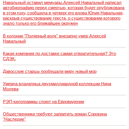
Навальный оставил мемуары.Алексей Навальный написал
автобиографию перед смертью, которая будет опубликована
в этом году, сообщила в четверг его вдова Юлия Навальная,
раскрыв существование текста, о существовании которого
знало только его ближайшее окружен
В колонии "Полярный волк" внезапно умер Алексей
Навальный
Какая компания по доставке самая отвратительная? Это
СДЭК.
Давосские старцы пообещали миру новый мор
Умерла владелица двухмиллиардной коллекции Нина
Молева
РЭП-килограммы споют на Евровидении
Общественники требуют запретить роман Сорокина
"Наследие"