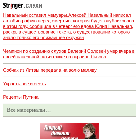
Навальный оставил мемуары.Алексей Навальный написал
автобиографию перед смертью, которая будет опубликована
в этом году, сообщила в четверг его вдова Юлия Навальная,
раскрыв существование текста, о существовании которого
знало только его ближайшее окружен
Чемпион по созданию слухов Валерий Соловей умер вчера в
своей панельной пятиэтажке на окраине Львова
Собчак из Литвы передала на волю маляву
Украсть все и сесть
Рецепты Путина
Все материалы…