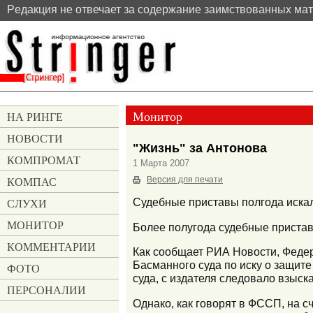
Pедакция не отвечает за содержание заимствованных ма
Монитор
НА РИНГЕ
НОВОСТИ
"Жизнь" за Антонова
КОМПРОМАТ
1 Марта 2007
КОМПАС
Версия для печати
СЛУХИ
Судебные приставы полгода искал
МОНИТОР
Более полугода судебные приставы
КОММЕНТАРИИ
Как сообщает РИА Новости, Феде
Басманного суда по иску о защит
ФОТО
суда, с издателя следовало взыск
ПЕРСОНАЛИИ
Однако, как говорят в ФССП, на с