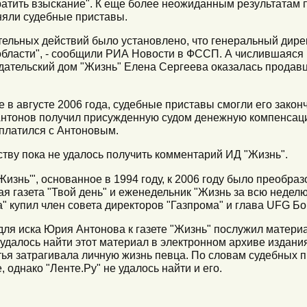
ратить взыскание". К еще более неожиданным результатам 
няли судебные приставы.
ельных действий было установлено, что генеральный дире
области", - сообщили РИА Новости в ФССП. А числившаяся
ательский дом "Жизнь" Елена Сергеева оказалась продавц
е в августе 2006 года, судебные приставы смогли его закон
 Антонов получил присужденную судом денежную компенсац
асплатился с Антоновым.
ству пока не удалось получить комментарий ИД "Жизнь".
изнь'", основанное в 1994 году, к 2006 году было преобр
 газета "Твой день" и еженедельник "Жизнь за всю неделю"
 купил член совета директоров "Газпрома" и глава UFG Б
для иска Юрия Антонова к газете "Жизнь" послужил матери
 удалось найти этот материал в электронном архиве издания
ья затрагивала личную жизнь певца. По словам судебных пр
однако "Ленте.Ру" не удалось найти и его.