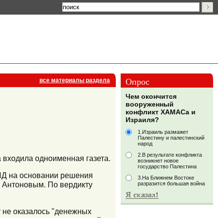
Опрос
все материалы раздела
Чем окончится
вооруженный
конфликт ХАМАСа и
Израиля?
1.Израиль размажет
Палестину и палестинский
народ
2.В результате конфликта
а входила одноименная газета.
возникнет новое
государство Палестина
ИД на основании решения
3.На Ближнем Востоке
м Антоновым. По вердикту
разразится большая война
т не оказалось "денежных