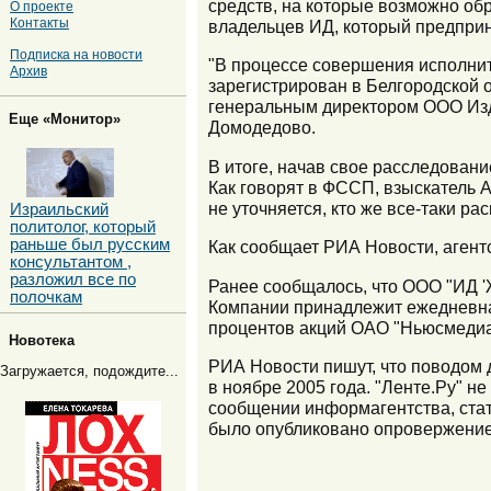
средств, на которые возможно об
О проекте
Контакты
владельцев ИД, который предпри
Подписка на новости
"В процессе совершения исполнит
Архив
зарегистрирован в Белгородской 
генеральным директором ООО Изд
Еще «Монитор»
Домодедово.
В итоге, начав свое расследовани
Как говорят в ФССП, взыскатель
не уточняется, кто же все-таки р
Израильский
политолог, который
раньше был русским
Как сообщает РИА Новости, агент
консультантом ,
разложил все по
Ранее сообщалось, что ООО "ИД 'Ж
полочкам
Компании принадлежит ежедневная
процентов акций ОАО "Ньюсмедиа"
Новотека
РИА Новости пишут, что поводом 
Загружается, подождите...
в ноябре 2005 года. "Ленте.Ру" не
сообщении информагентства, стат
было опубликовано опровержение, 