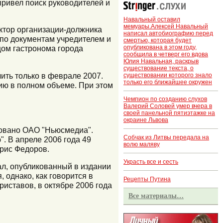
привел поиск руководителей и
Навальный оставил
мемуары.Алексей Навальный
ктор организации-должника
написал автобиографию перед
 по документам учредителем и
смертью, которая будет
опубликована в этом году,
ом гастронома города
сообщила в четверг его вдова
Юлия Навальная, раскрыв
существование текста, о
чить только в феврале 2007.
существовании которого знало
только его ближайшее окружен
ию в полном объеме. При этом
Чемпион по созданию слухов
Валерий Соловей умер вчера в
своей панельной пятиэтажке на
окраине Львова
азовано ОАО "Ньюсмедиа".
Собчак из Литвы передала на
. В апреле 2006 года 49
волю маляву
орис Федоров.
Украсть все и сесть
ал, опубликованный в издании
, однако, как говорится в
Рецепты Путина
иставов, в октябре 2006 года
Все материалы…