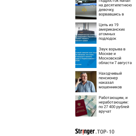
Подросток напал
на десятилетнюю
девочку,
ворвавшись в
квартиру
Цепь из 19
американских
атомных
подлодок
«окружает»
Россию и Китай:
Звук взрыва в
это инструмент
Москве и
первого
Московской
массированного
области 7 августа
удара
2026 года:
Причины,
Находчивый
источник, откуда
пенсионер
был громкий
наказал
хлопок
мошенников
изощренным
способом
Работающим, и
неработающим:
по 27 400 рублей
вручат
пенсионерам в
сентябре -
PrimaMedia.ru