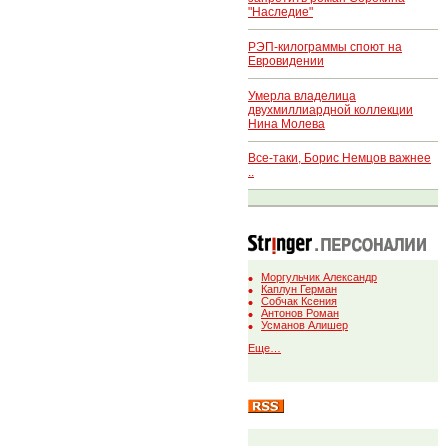
"Наследие"
РЭП-килограммы споют на
Евровидении
Умерла владелица
двухмиллиардной коллекции
Нина Молева
Все-таки, Борис Немцов важнее
..
Моргульчик Александр
Каплун Герман
Собчак Ксения
Антонов Роман
Усманов Алишер
Еще…