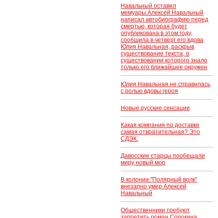
Навальный оставил
мемуары.Алексей Навальный
написал автобиографию перед
смертью, которая будет
опубликована в этом году,
сообщила в четверг его вдова
Юлия Навальная, раскрыв
существование текста, о
существовании которого знало
только его ближайшее окружен
Юлия Навальная не справилась
с ролью вдовы героя
Новые русские сенсации
Какая компания по доставке
самая отвратительная? Это
СДЭК.
Давосские старцы пообещали
миру новый мор
В колонии "Полярный волк"
внезапно умер Алексей
Навальный
Общественники требуют
запретить роман Сорокина