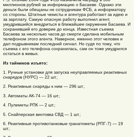
миллионов рублей за информацию о Басаеве. Однако эти
деньги были обещаны не сотрудникам ФСБ, а информатору
со стороны. Штатные чекисты и агентура работают за идею и
за зарплату. Самую опасную работу выполнил агент,
умудрившийся внедриться в ближайшее окружение Басаева. И
сохранивший его доверие до конца. Известная съемка
Басаева за несколько часов до смерти сделана мобильным
телефоном этого агента. Наверное, именно этот человек и
дал подрывникам последний сигнал. Но судя по тому, что
съемка с его телефона сохранилась, сам он тоже умудрился
остаться в живых.
Из тайников изъято:
1. Ручные установки для запуска неуправляемых реактивных
снарядов (НУРС) — 22 шт.;
2. Реактивные снаряды к ним — 296 шт.;
3. Автоматы АК-74 — 16 шт.;
4. Пулеметы РПК — 2 шт.;
5. Снайперская винтовка СВД — 1 шт.;
6. Реактивные противотанковые гранатометы (РПГ-7) — 19
шт.;