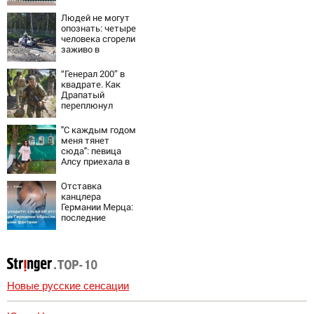
— катастрофа
для Украины
Людей не могут
опознать: четыре
человека сгорели
заживо в
страшном ДТП на
трассе
“Генерал 200” в
07/08/2026 –
квадрате. Как
Новости
Драпатый
переплюнул
Сырского
"С каждым годом
меня тянет
сюда": певица
Алсу приехала в
татарскую
деревню, где
Отставка
прошло ее
канцлера
детство
Германии Мерца:
07/08/2026 –
последние
Новости
новости на 7
августа 2026 и
прогнозы
Новые русские сенсации