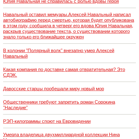
Юлия Навальная не справилась с ролью вдовы героя
Навальный оставил мемуары.Алексей Навальный написал
автобиографию перед смертью, которая будет опубликована
в этом году, сообщила в четверг его вдова Юлия Навальная,
раскрыв существование текста, о существовании которого
знало только его ближайшее окружен
В колонии "Полярный волк" внезапно умер Алексей
Навальный
Какая компания по доставке самая отвратительная? Это
СДЭК.
Давосские старцы пообещали миру новый мор
Общественники требуют запретить роман Сорокина
"Наследие"
РЭП-килограммы споют на Евровидении
Умерла владелица двухмиллиардной коллекции Нина