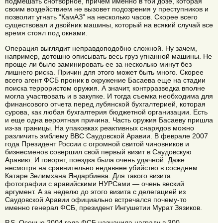
подмешать снотворное, причем именно в той дозе, которая
своим воздействием не вызовет подозрения у преступников и
позволит угнать “КамАЗ” на несколько часов. Скорее всего
существовал и двойник машины, который на всякий случай все
время стоял под окнами.
Операция выглядит неправдоподобно сложной. Ну зачем,
например, дотошно описывать весь груз угнанной машины. Не
проще ли было заминировать ее за несколько минут без
лишнего риска. Причин для этого может быть много. Скорее
всего агент ФСБ проник в окружение Басаева еще на стадии
поиска террористом оружия. А значит, контрразведка вполне
могла участвовать и в закупке. И тогда съемка необходима для
финансового отчета перед лубянской бухгалтерией, которая
сурова, как любая бухгалтерия бюджетной организации. Есть
и еще одна вероятная причина. Часть оружия Басаеву пришла
из-за границы. На упаковках реактивных снарядов можно
различить эмблему ВВС Саудовской Аравии. В феврале 2007
года Президент России с огромной свитой чиновников и
бизнесменов совершил свой первый визит в Саудовскую
Аравию. И говорят, поездка была очень удачной. Даже
несмотря на сравнительно недавнее убийство в соседнем
Катаре Зелимхана Яндарбиева. Для такого визита
фотографии с аравийскими НУРСами — очень веский
аргумент. А за неделю до этого визита с делегацией из
Саудовской Аравии официально встречался почему-то
именно генерал ФСБ, президент Ингушетии Мурат Зязиков.
P.S. Осенью 2004 года ФСБ назначила награду в 300