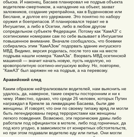
обыска. И наконец, Басаев планировал не подрыв объекта
водителем-смертником, а нападение на объект, захват
заложников, создание укрепрайона, как в Буденновске или
Беслане, и долгое его удержание. Это понятно по набору
оружия и боеприпасов. И планировался теракт не в
Ингушетии, а либо в Осетии, либо в любом другом
сопредельном субъекте Федерации. Потому как “КамАЗ” с
осетинскими номерами сам по себе вызывает в Ингушетии
повышенное внимание. Вначале сообщалось, что боевики
собирались этим “КамАЗом” подорвать здание ингушского
МВД. Видимо, версия родилась, после того как на месте
подрыва нашли номера “КамАЗа”. Взорвать МВД осетинской
машиной — значит начать новую, пусть недолгую, но
кровопролитную осетино-ингушскую войну. Но, повторяю,
“КамАЗ” был заряжен не на подрыв, а на перевозку.
Аравийский след
Каким образом нейтрализовали водителей, нам выяснить не
удалось, да, наверное, такие секреты посторонним и ни к
чему. Известно, однако, что среди 26 человек, которых Путин
награждал в Кремле за ликвидацию Басаева, были две
женщины. И говорят, что они по своему типажу вряд ли могли
быть легендированы перед террористами как женщины
легкого поведения. Возможно, эти героические дамы либо
работали под официанток в мотеле, либо под горничных, да
под кого угодно, в зависимости от конкретных обстоятельств,
но при этом подавали водителю еду или питье. Они могли