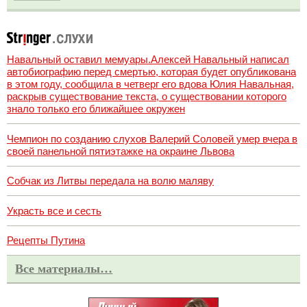
Навальный оставил мемуары.Алексей Навальный написал
автобиографию перед смертью, которая будет опубликована
в этом году, сообщила в четверг его вдова Юлия Навальная,
раскрыв существование текста, о существовании которого
знало только его ближайшее окружен
Чемпион по созданию слухов Валерий Соловей умер вчера в
своей панельной пятиэтажке на окраине Львова
Собчак из Литвы передала на волю маляву
Украсть все и сесть
Рецепты Путина
Все материалы…