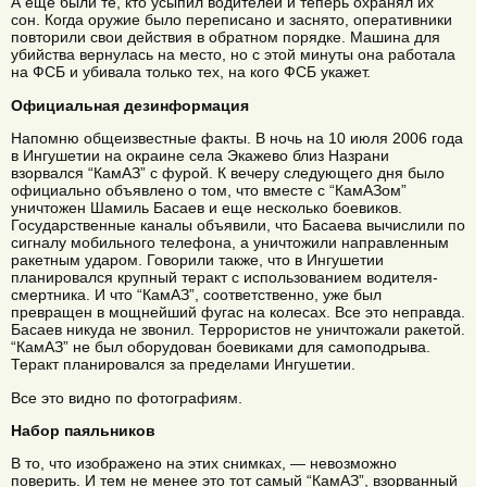
А еще были те, кто усыпил водителей и теперь охранял их
сон. Когда оружие было переписано и заснято, оперативники
повторили свои действия в обратном порядке. Машина для
убийства вернулась на место, но с этой минуты она работала
на ФСБ и убивала только тех, на кого ФСБ укажет.
Официальная дезинформация
Напомню общеизвестные факты. В ночь на 10 июля 2006 года
в Ингушетии на окраине села Экажево близ Назрани
взорвался “КамАЗ” с фурой. К вечеру следующего дня было
официально объявлено о том, что вместе с “КамАЗом”
уничтожен Шамиль Басаев и еще несколько боевиков.
Государственные каналы объявили, что Басаева вычислили по
сигналу мобильного телефона, а уничтожили направленным
ракетным ударом. Говорили также, что в Ингушетии
планировался крупный теракт с использованием водителя-
смертника. И что “КамАЗ”, соответственно, уже был
превращен в мощнейший фугас на колесах. Все это неправда.
Басаев никуда не звонил. Террористов не уничтожали ракетой.
“КамАЗ” не был оборудован боевиками для самоподрыва.
Теракт планировался за пределами Ингушетии.
Все это видно по фотографиям.
Набор паяльников
В то, что изображено на этих снимках, — невозможно
поверить. И тем не менее это тот самый “КамАЗ”, взорванный