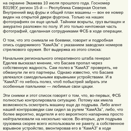
на окраине Экажева 10 июля прошлого года. Госномер
В319ЕУ, регион 15-й — Республика Северная Осетия.
Внутренний вид фуры и общий план машины — вон ее номер
виден на открытой двери фургона. Только на наших
фотографиях он еще целый. Тайники вскрыты, груз вытащен и
аккуратно разложен по полу. И это только ничтожная часть
фотографий, сделанная сотрудниками ФСБ в ходе операции.
О том, что это снимали не боевики, говорит и подробная
опись содержимого “КамАЗа” с указанием заводских номеров
стрелкового оружия. Вот выдержка из этого списка:
Начальник регионального оперативного штаба генерал
Еделев высказал мнение, что Басаев пропал через
собственную жадность. Сам полез в “КамАЗ” проверять, не
обманули ли его партнеры. Однако известно, что Басаев
увлекался самодельными взрывными устройствами. И в
“КамАЗ”-то небось полез, чтоб побыстрей забрать эти
особенные паяльники — любимые свои цацки.
Эти снимки и этот список говорят о том, что, во-первых, ФСБ
полностью контролировала ситуацию. Потому как имела
возможность осмотреть машину еще до подрыва. Либо агент
нашей контрразведки сам сидел за рулем “КамАЗа”, либо, что
более вероятно, водителя и его вероятного напарника просто
нейтрализовали на несколько часов. Во-вторых, для подрыва
грузовика скорее всего использовали не ракету, а собственное
взрывное устройство, вмонтировав его в “КамАЗ” в ходе