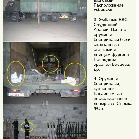
вид сзади.
Расположение
тайников.
3. Эмблема ВВС
Саудовской
Аравии. Все это
оружие и
боеприпасы были
спрятаны за
стенками и
днищем фургона.
Последний
арсенал Басаева.
До...
4. Оружие и
боеприпасы,
купленные
Басаевым. За
несколько часов
до взрыва. Съемка
ФСБ.