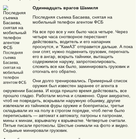
Одиннадцать врагов Шамиля
Последняя съемка Басаева, снятая на
мобильный телефон агентом ФСБ
На все про все у них было часа четыре. Через
четыре часа снотворное перестанет
действовать, водитель и его напарник
проснутся, и “КамАЗ” отправится дальше. А пока
они спят, нужно подменить грузовик, перегнать
Последняя
его в ангар, вскрыть тайники, вытащить
съемка
содержимое наружу, запротоколировать,
Басаева,
сложить все как было, заминировать грузовик и
снятая на
отогнать его обратно.
мобильный
телефон
Они долго тренировались. Примерный список
агентом ФСБ
оружия был известен заранее от агента в
окружении Басаева. И когда пришло время действовать, все
прошло гладко. Работали молча и слаженно. Одни аккуратно,
чтоб не повредить, вскрывали наружную обшивку, другие
извлекали из тайников фуры оружие и боеприпасы, третьи
складывали их на полу в строгом порядке, чтоб легче было
переписывать — автомат к автомату, патроны к патронам,
мины к минам, взрывчатку к взрывчатке. Четвертые считали.
Пятые писали протоколы. Шестые снимали на фото и видео.
Седьмые минировали грузовик.