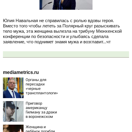
Юлия Навальная не справилась с ролью вдовы героя.
Вместо того чтобы лететь за Полярный круг разыскивать
тело мужа, эта женщина вылезла на трибуну Мюнхенской
конференции по безопасности и улыбаясь сделала
заявление, что поднимет знамя мужа и возглавит...чт
mediametrics.ru
Органы для
пересадки
«черные
трансплантологи»
извлекали у еще
живых пациентов
Приговор
американцу
Гилману за драки
в воронежском
СИЗО
потребовали
Женщина и
ужесточить -
ребёнок погибли