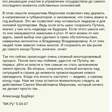
его решающее участие в управлении государством до самого
последнего момента собственных полномочий.
В этом смысле инициатива Миронова позволяет ему держать
в напряжении и губернаторов, и чиновников, что очень важно в
год выборов. Это же позволяет ему оставаться лидером и для
силовой группировки. Ведь если есть шанс сохранить Путина,
значит, у них есть надежда на будущее. Если этого шанса нет,
то они оказываются зажатыми в угол. И чего можно от них
ждать, какой выбор они сделают в таких обстоятельствах,
наверняка непонятно и Владимиру Владимировичу. А от этих
людей тоже зависит очень многое. И сохранить их как рычаг
до самого конца Путин, конечно, хочет.
Так что сейчас происходит очень сложный многоуровневый
процесс. После него мы поймем, удастся ли Путину, во-
первых, уйти из власти и тем самым не стать заложником
своего кресла. Во-вторых, сохранить полный контроль над
ситуацией в стране до момента провозглашения нового
президента. Когда эта ясность наступит — видимо, к самому
концу года. Нам же пока остается внимательно следить за
действиями Сергея Михайловича Миронова, который ничего
не делает просто так…
Александр Будберг
"МК.Ру" 5.04.07