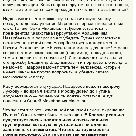
фазу реализации. Весь вопрос в другом: кто ведет этот проект,
как к нему относится сам президент и чем все это закончится?
Надо заметить, что московскую политическую тусовку
незадолго до выступления Миронова поразил невероятный
слух. Тот же Юрий Михайлович Лужков встретился с
президентом Казахстана Нурсултаном Абишевичем
Назарбаевым и попросил его убедить Путина согласиться
остаться на третий срок. Назарбаев очень авторитетен в
России. А отношения с Казахстаном имеют для нашей страны
сверхстратегическое значение (например, гораздо важнее,
чем отношения с Белоруссией). И поэтому его точку зрения,
его просьбу Владимир Владимирович игнорировать очевидно
не может. Назарбаев может стать тем человеком, который
имеет шансы не просто попросить, а убедить своего
московского коллегу.
Как утверждается в кулуарах, Назарбаев пошел навстречу
Лужкову и во время визита в Москву довел до Путина
аргументацию — почему же он должен остаться. А тут
подоспел и Сергей Михайлович Миронов.
Что же стоит за этой отчаянной попыткой изменить решение
Путина? Ответ может быть только один.
В Кремле реально
существует очень влиятельная и очень сильная
группировка, которую не устраивает ни один из
заявленных преемников. Что это за группировка —
понять несложно. Это те самые так называемые