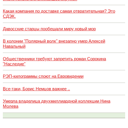
Какая компания по доставке самая отвратительная? Это
СДЭК.
Давосские старцы пообещали миру новый мор
В колонии "Полярный волк" внезапно умер Алексей
Навальный
Общественники требуют запретить роман Сорокина
"Наследие"
РЭП-килограммы споют на Евровидении
Все-таки, Борис Немцов важнее ..
Умерла владелица двухмиллиардной коллекции Нина
Молева