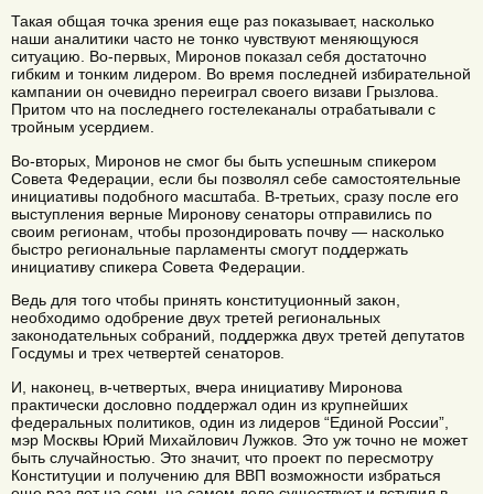
Такая общая точка зрения еще раз показывает, насколько
наши аналитики часто не тонко чувствуют меняющуюся
ситуацию. Во-первых, Миронов показал себя достаточно
гибким и тонким лидером. Во время последней избирательной
кампании он очевидно переиграл своего визави Грызлова.
Притом что на последнего гостелеканалы отрабатывали с
тройным усердием.
Во-вторых, Миронов не смог бы быть успешным спикером
Совета Федерации, если бы позволял себе самостоятельные
инициативы подобного масштаба. В-третьих, сразу после его
выступления верные Миронову сенаторы отправились по
своим регионам, чтобы прозондировать почву — насколько
быстро региональные парламенты смогут поддержать
инициативу спикера Совета Федерации.
Ведь для того чтобы принять конституционный закон,
необходимо одобрение двух третей региональных
законодательных собраний, поддержка двух третей депутатов
Госдумы и трех четвертей сенаторов.
И, наконец, в-четвертых, вчера инициативу Миронова
практически дословно поддержал один из крупнейших
федеральных политиков, один из лидеров “Единой России”,
мэр Москвы Юрий Михайлович Лужков. Это уж точно не может
быть случайностью. Это значит, что проект по пересмотру
Конституции и получению для ВВП возможности избраться
еще раз лет на семь на самом деле существует и вступил в