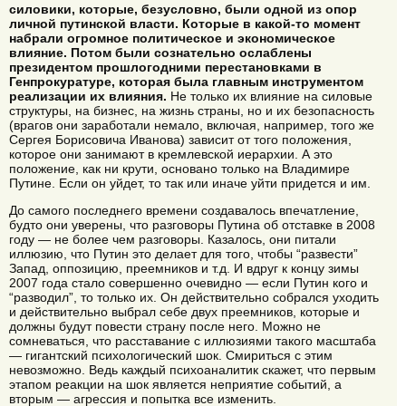
силовики, которые, безусловно, были одной из опор
личной путинской власти. Которые в какой-то момент
набрали огромное политическое и экономическое
влияние. Потом были сознательно ослаблены
президентом прошлогодними перестановками в
Генпрокуратуре, которая была главным инструментом
реализации их влияния.
Не только их влияние на силовые
структуры, на бизнес, на жизнь страны, но и их безопасность
(врагов они заработали немало, включая, например, того же
Сергея Борисовича Иванова) зависит от того положения,
которое они занимают в кремлевской иерархии. А это
положение, как ни крути, основано только на Владимире
Путине. Если он уйдет, то так или иначе уйти придется и им.
До самого последнего времени создавалось впечатление,
будто они уверены, что разговоры Путина об отставке в 2008
году — не более чем разговоры. Казалось, они питали
иллюзию, что Путин это делает для того, чтобы “развести”
Запад, оппозицию, преемников и т.д. И вдруг к концу зимы
2007 года стало совершенно очевидно — если Путин кого и
“разводил”, то только их. Он действительно собрался уходить
и действительно выбрал себе двух преемников, которые и
должны будут повести страну после него. Можно не
сомневаться, что расставание с иллюзиями такого масштаба
— гигантский психологический шок. Смириться с этим
невозможно. Ведь каждый психоаналитик скажет, что первым
этапом реакции на шок является неприятие событий, а
вторым — агрессия и попытка все изменить.