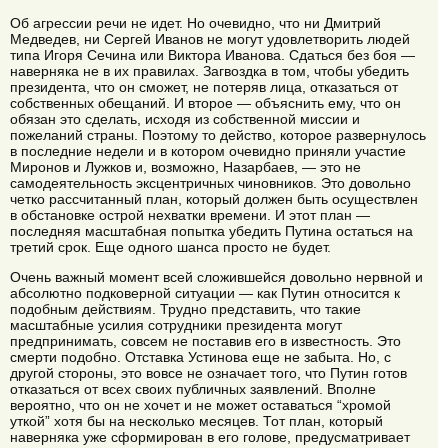
Об агрессии речи не идет. Но очевидно, что ни Дмитрий
Медведев, ни Сергей Иванов не могут удовлетворить людей
типа Игоря Сечина или Виктора Иванова. Сдаться без боя —
наверняка не в их правилах. Загвоздка в том, чтобы убедить
президента, что он сможет, не потеряв лица, отказаться от
собственных обещаний. И второе — объяснить ему, что он
обязан это сделать, исходя из собственной миссии и
пожеланий страны. Поэтому то действо, которое развернулось
в последние недели и в котором очевидно приняли участие
Миронов и Лужков и, возможно, Назарбаев, — это не
самодеятельность эксцентричных чиновников. Это довольно
четко рассчитанный план, который должен быть осуществлен
в обстановке острой нехватки времени. И этот план —
последняя масштабная попытка убедить Путина остаться на
третий срок. Еще одного шанса просто не будет.
Очень важный момент всей сложившейся довольно нервной и
абсолютно подковерной ситуации — как Путин относится к
подобным действиям. Трудно представить, что такие
масштабные усилия сотрудники президента могут
предпринимать, совсем не поставив его в известность. Это
смерти подобно. Отставка Устинова еще не забыта. Но, с
другой стороны, это вовсе не означает того, что Путин готов
отказаться от всех своих публичных заявлений. Вполне
вероятно, что он не хочет и не может оставаться “хромой
уткой” хотя бы на несколько месяцев. Тот план, который
наверняка уже сформирован в его голове, предусматривает