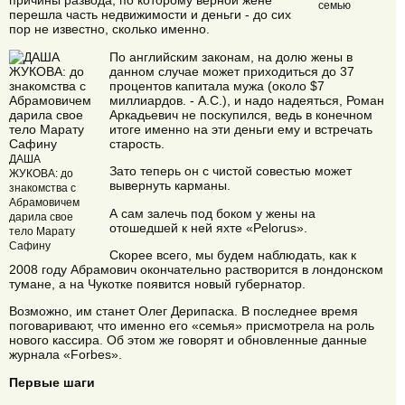
причины развода, по которому верной жене
семью
перешла часть недвижимости и деньги - до сих
пор не известно, сколько именно.
По английским законам, на долю жены в
данном случае может приходиться до 37
процентов капитала мужа (около $7
миллиардов. - А.С.), и надо надеяться, Роман
Аркадьевич не поскупился, ведь в конечном
итоге именно на эти деньги ему и встречать
старость.
ДАША
Зато теперь он с чистой совестью может
ЖУКОВА: до
вывернуть карманы.
знакомства с
Абрамовичем
А сам залечь под боком у жены на
дарила свое
отошедшей к ней яхте «Pelorus».
тело Марату
Сафину
Скорее всего, мы будем наблюдать, как к
2008 году Абрамович окончательно растворится в лондонском
тумане, а на Чукотке появится новый губернатор.
Возможно, им станет Олег Дерипаска. В последнее время
поговаривают, что именно его «семья» присмотрела на роль
нового кассира. Об этом же говорят и обновленные данные
журнала «Forbes».
Первые шаги