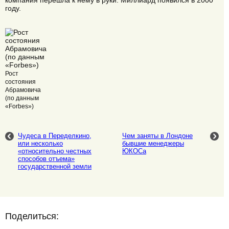
компания перешла к нему в руки. Миллиард появился в 2000
году.
Рост
состояния
Абрамовича
(по данным
«Forbes»)
Чудеса в Переделкино,
Чем заняты в Лондоне
или несколько
бывшие менеджеры
«относительно честных
ЮКОСа
способов отъема»
государственной земли
Поделиться: