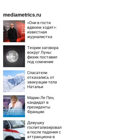
mediametrics.ru
«Они в гости
вдвоем ходят»:
известная
журналистка
подтвердила
роман
Теории заговора
Бондарчука и
вокруг Луны:
Исаковой
физик поставил
под сомнение
снимки NASA
Спасатели
отказались от
эвакуации тела
Натальи
Наговицыной с
семитысячника
Марин Ле Пен,
кандидат в
президенты
Франции:
биография,
личная жизнь, как
Девушку
относится к
госпитализировал
России и Украине,
и после падения с
прогноз на
аттракциона в
выборы