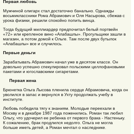
Первая любовь
Мужчиной олигарх стал достаточно банально. Однажды
восьмиклассники Рома Абрамович и Оля Насырова, сбежав с
урока физики, решили спокойно попить винца.
Тогда будущий миллиардер предпочитал белый портвейн
«72» или крепленое вино «Алабашлы». Прогульщики зашли в
магазин, а потом домой к Ольге. Там после двух бутылок
«Алабашлы» все и случилось.
Первые деньги
Зарабатывать Абрамович начал уже в десятом классе. Он
довольно успешно спекулировал польскими целлофановыми
пакетами и югославскими сигаретами.
Первая жена
Брюнетка Ольга Лысова пленила сердце Абрамовича, когда он
уволился в запас и вернулся в Ухту продолжать учебу в
институте.
Любовь победила тягу к знаниям. Молодые переехали в
Москву и в декабре 1987 года поженились. Роман так любил
Ольгу, что удочерил ее ребенка от первого брака - Настеньку.
К сожалению, брак продлился недолго. Ольга не могла
больше иметь детей, а Роман мечтал о наследнике.