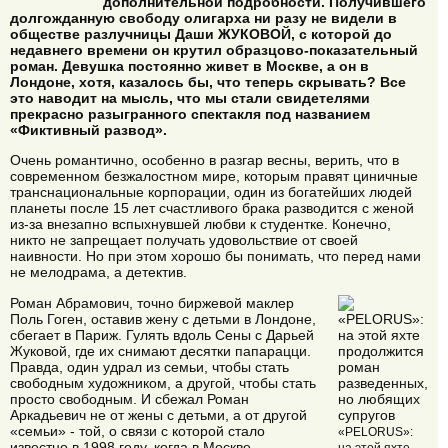
дополнительной подробности. Получившего
долгожданную свободу олигарха ни разу не видели в
обществе разлучницы Даши ЖУКОВОЙ, с которой до
недавнего времени он крутил образцово-показательный
роман. Девушка постоянно живет в Москве, а он в
Лондоне, хотя, казалось бы, что теперь скрывать? Все
это наводит на мысль, что мы стали свидетелями
прекрасно разыгранного спектакля под названием
«Фиктивный развод».
Очень романтично, особенно в разгар весны, верить, что в
современном безжалостном мире, которым правят циничные
транснациональные корпорации, один из богатейших людей
планеты после 15 лет счастливого брака разводится с женой
из-за внезапно вспыхнувшей любви к студентке. Конечно,
никто не запрещает получать удовольствие от своей
наивности. Но при этом хорошо бы понимать, что перед нами
не мелодрама, а детектив.
Роман Абрамович, точно биржевой маклер
Поль Гоген, оставив жену с детьми в Лондоне,
сбегает в Париж. Гулять вдоль Сены с Дарьей
Жуковой, где их снимают десятки папарацци.
Правда, один удрал из семьи, чтобы стать
свободным художником, а другой, чтобы стать
просто свободным. И сбежал Роман
Аркадьевич не от жены с детьми, а от другой
«семьи» - той, о связи с которой стало
«PELORUS»:
известно в 1998 году, когда в Москве
на этой яхте