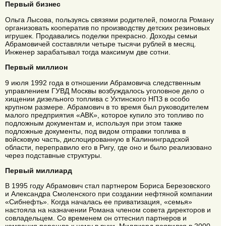
Первый бизнес
Ольга Лысова, пользуясь связями родителей, помогла Роману
организовать кооператив по производству детских резиновых
игрушек. Продавались поделки прекрасно. Доходы семьи
Абрамовичей составляли четыре тысячи рублей в месяц.
Инженер зарабатывал тогда максимум две сотни.
Первый миллион
9 июля 1992 года в отношении Абрамовича следственным
управлением ГУВД Москвы возбуждалось уголовное дело о
хищении дизельного топлива с Ухтинского НПЗ в особо
крупном размере. Абрамович в то время был руководителем
малого предприятия «АВК», которое купило это топливо по
подложным документам и, используя при этом также
подложные документы, под видом отправки топлива в
войсковую часть, дислоцированную в Калининградской
области, переправило его в Ригу, где оно и было реализовано
через подставные структуры.
Первый миллиард
В 1995 году Абрамович стал партнером Бориса Березовского
и Александра Смоленского при создании нефтяной компании
«Сибнефть». Когда началась ее приватизация, «семья»
настояла на назначении Романа членом совета директоров и
совладельцем. Со временем он оттеснил партнеров и