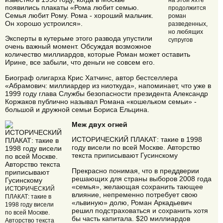
появились плакаты «Рома любит семью.
продолжится
Семья любит Рому. Рома - хороший мальчик.
роман
Он хорошо устроился».
разведенных,
но любящих
Эксперты в кутерьме этого развода упустили
супругов
очень важный момент. Обсуждая возможное
количество миллиардов, которые Роман может оставить
Ирине, все забыли, что деньги не совсем его.
Биограф олигарха Крис Хатчинс, автор бестселлера
«Абрамович: миллиардер из ниоткуда», напоминает, что уже в
1999 году глава Службы безопасности президента Александр
Коржаков публично называл Романа «кошельком семьи» -
большой и дружной семьи Бориса Ельцина.
Меж двух огней
ИСТОРИЧЕСКИЙ ПЛАКАТ: такие в 1998
году висели по всей Москве. Авторство
текста приписывают Гусинскому
Прекрасно понимая, что в преддверии
решающих для страны выборов 2008 года
«семья», желающая сохранить тающее
ИСТОРИЧЕСКИЙ
влияние, непременно потребует свою
ПЛАКАТ: такие в
«львиную» долю, Роман Аркадьевич
1998 году висели
решил подстраховаться и сохранить хотя
по всей Москве.
бы часть капитала. $20 миллиардов
Авторство текста