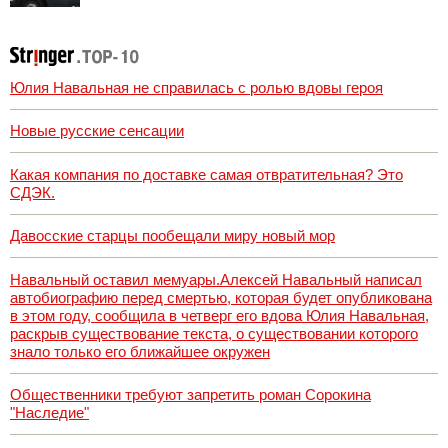
городском парке
президента
Франции 2027,
последние
новости
Юлия Навальная не справилась с ролью вдовы героя
Новые русские сенсации
Какая компания по доставке самая отвратительная? Это
СДЭК.
Давосские старцы пообещали миру новый мор
Навальный оставил мемуары.Алексей Навальный написал
автобиографию перед смертью, которая будет опубликована
в этом году, сообщила в четверг его вдова Юлия Навальная,
раскрыв существование текста, о существовании которого
знало только его ближайшее окружен
Общественники требуют запретить роман Сорокина
"Наследие"