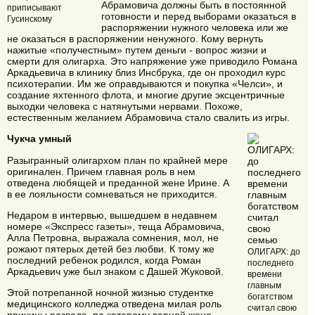
Абрамовича должны быть в постоянной
приписывают
готовности и перед выборами оказаться в
Гусинскому
распоряжении нужного человека или же
не оказаться в распоряжении ненужного. Кому вернуть
нажитые «получестным» путем деньги - вопрос жизни и
смерти для олигарха. Это напряжение уже приводило Романа
Аркадьевича в клинику близ Инсбрука, где он проходил курс
психотерапии. Им же оправдываются и покупка «Челси», и
создание яхтенного флота, и многие другие эксцентричные
выходки человека с натянутыми нервами. Похоже,
естественным желанием Абрамовича стало свалить из игры.
Чукча умный
Разыгранный олигархом план по крайней мере
оригинален. Причем главная роль в нем
отведена любящей и преданной жене Ирине. А
в ее лояльности сомневаться не приходится.
Недаром в интервью, вышедшем в недавнем
номере «Экспресс газеты», теща Абрамовича,
Алла Петровна, выражала сомнения, мол, не
рожают пятерых детей без любви. К тому же
ОЛИГАРХ: до
последний ребенок родился, когда Роман
последнего
Аркадьевич уже был знаком с Дашей Жуковой.
времени
главным
Этой потрепанной ночной жизнью студентке
богатством
медицинского колледжа отведена милая роль
считал свою