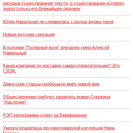
раскрыв существование текста, о существовании которого
знало только его ближайшее окружен
Юлия Навальная не справилась с ролью вдовы героя
Новые русские сенсации
В колонии "Полярный волк" внезапно умер Алексей
Навальный
Какая компания по доставке самая отвратительная? Это
СДЭК.
Давосские старцы пообещали миру новый мор
Общественники требуют запретить роман Сорокина
"Наследие"
РЭП-килограммы споют на Евровидении
Умерла владелица двухмиллиардной коллекции Нина