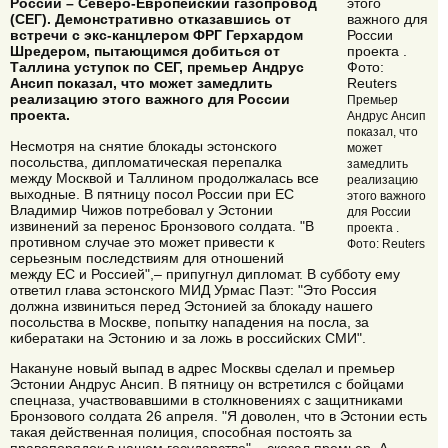
России – Северо-Европейский газопровод
(СЕГ). Демонстративно отказавшись от
встречи с экс-канцлером ФРГ Герхардом
Шредером, пытающимся добиться от
Таллина уступок по СЕГ, премьер Андрус
Ансип показал, что может замедлить
реализацию этого важного для России
Премьер
проекта.
Андрус Ансип
показал, что
Несмотря на снятие блокады эстонского
может
посольства, дипломатическая перепалка
замедлить
между Москвой и Таллином продолжалась все
реализацию
выходные. В пятницу посол России при ЕС
этого важного
Владимир Чижов потребовал у Эстонии
для России
извинений за перенос Бронзового солдата. "В
проекта .
противном случае это может привести к
Фото: Reuters
серьезным последствиям для отношений
между ЕС и Россией",– припугнул дипломат. В субботу ему
ответил глава эстонского МИД Урмас Паэт: "Это Россия
должна извиниться перед Эстонией за блокаду нашего
посольства в Москве, попытку нападения на посла, за
кибератаки на Эстонию и за ложь в российских СМИ".
Накануне новый выпад в адрес Москвы сделал и премьер
Эстонии Андрус Ансип. В пятницу он встретился с бойцами
спецназа, участвовавшими в столкновениях с защитниками
Бронзового солдата 26 апреля. "Я доволен, что в Эстонии есть
такая действенная полиция, способная постоять за