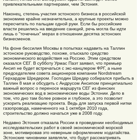
привлекательными партнерами, чем Эстония.
Наконец, степень участия эстонского бизнеса в российской
экономике крайне незначительна, а крупные проекты можно
пересчитать по пальцам одной руки. Если бы российские
власти решились на введение санкций, речь могла бы идти
лишь о "точечных" мерах в отношении десятка эстонских
бизнесменов.
На фоне бессилия Москвы в попытках надавить на Таллин
эстонское руководство, похоже, отыскало средство
экономического воздействия на Россию. Этим средством
оказался СЕГ. В субботу Урмас Паэт заявил, что премьер
Ансип не будет встречаться с экс-канцлером ФРГ, а ныне
председателем совета акционеров компании Nordstream
Герхардом Шредером. Господин Шредер собирался прибыть в
Таллин 8 мая и обсудить с Андрусом Ансипом принципиально
важный вопрос о переносе маршрута СЕГ из финских
экономических вод в экономические воды Эстонии. Дело в
том, что дно там более ровное и глубокое, а это позволит
ускорить реализацию проекта. Ведь для запуска первой нитки
газопровода, намеченного на 1 октября 2010 года,
строительство должно начаться уже в 2008 году.
Недавно Эстония отказала России в проведении необходимых
исследовательских работ в своей экономической морской
зоне, мотивировав это неверным оформлением ходатайства.
Эстонские чиновники заявляли, что будут рассматривать