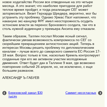
новое ходатайство России все отведенные на это четыре
месяца. А это значит, что наиболее пригодное для работ
теплое время пройдет, и тогда реализация СЕГ может
затормозиться. Визит Герхарда Шредера, вероятно, мог бы
устранить эту проблему. Однако Урмас Паэт напомнил, что
накануне экс-канцлер ФРГ имел неосторожность осудить
эстонские власти за перенос Бронзового солдата, так что в
столь нужной аудиенции у премьера Ансипа ему отказали.
Таким образом, Таллин послал Москве ясный сигнал,
фактически увязав возможность компромисса по СЕГ со
скорейшим прекращением антиэстонских акций. Теперь в
интересах Москвы решить проблему по дипломатическим
каналам – лучше всего до самарского саммита ЕС-Россия 17-
18 мая. Вопрос только в том, насколько Кремль контролирует
созданные при его же активном участии молодежные
движения. Ответ будет дан в Таллине 9 мая, где возможно
повторение событий 26 апреля, но, не исключено, с еще
большим размахом.
АЛЕКСАНДР Ъ-ГАБУЕВ
Березовский зажал $30
Саммит несогласных
тысяч