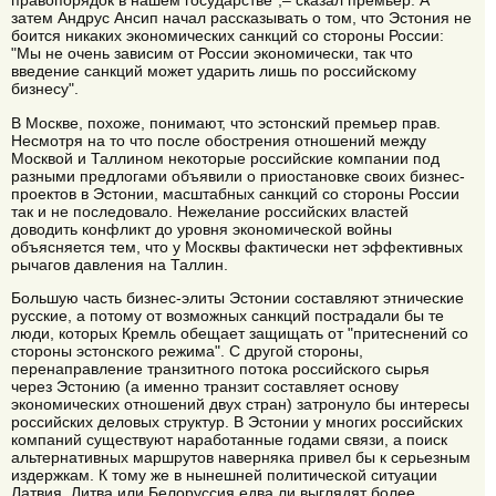
правопорядок в нашем государстве",– сказал премьер. А
затем Андрус Ансип начал рассказывать о том, что Эстония не
боится никаких экономических санкций со стороны России:
"Мы не очень зависим от России экономически, так что
введение санкций может ударить лишь по российскому
бизнесу".
В Москве, похоже, понимают, что эстонский премьер прав.
Несмотря на то что после обострения отношений между
Москвой и Таллином некоторые российские компании под
разными предлогами объявили о приостановке своих бизнес-
проектов в Эстонии, масштабных санкций со стороны России
так и не последовало. Нежелание российских властей
доводить конфликт до уровня экономической войны
объясняется тем, что у Москвы фактически нет эффективных
рычагов давления на Таллин.
Большую часть бизнес-элиты Эстонии составляют этнические
русские, а потому от возможных санкций пострадали бы те
люди, которых Кремль обещает защищать от "притеснений со
стороны эстонского режима". С другой стороны,
перенаправление транзитного потока российского сырья
через Эстонию (а именно транзит составляет основу
экономических отношений двух стран) затронуло бы интересы
российских деловых структур. В Эстонии у многих российских
компаний существуют наработанные годами связи, а поиск
альтернативных маршрутов наверняка привел бы к серьезным
издержкам. К тому же в нынешней политической ситуации
Латвия, Литва или Белоруссия едва ли выглядят более