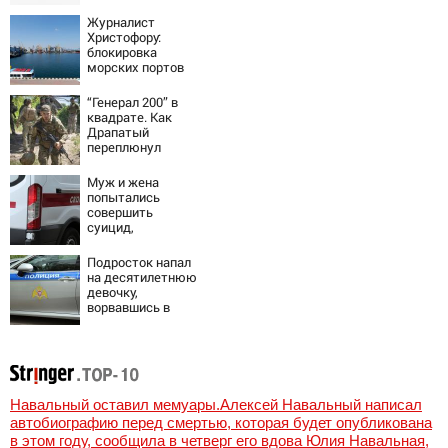
эвакуированы
800 сотрудников
Журналист
Wildberries
Христофору:
блокировка
морских портов
— катастрофа
для Украины
“Генерал 200” в
квадрате. Как
Драпатый
переплюнул
Сырского
Муж и жена
попытались
совершить
суицид,
предупредив
оперативные
Подросток напал
службы
на десятилетнюю
девочку,
ворвавшись в
квартиру
Навальный оставил мемуары.Алексей Навальный написал
автобиографию перед смертью, которая будет опубликована
в этом году, сообщила в четверг его вдова Юлия Навальная,