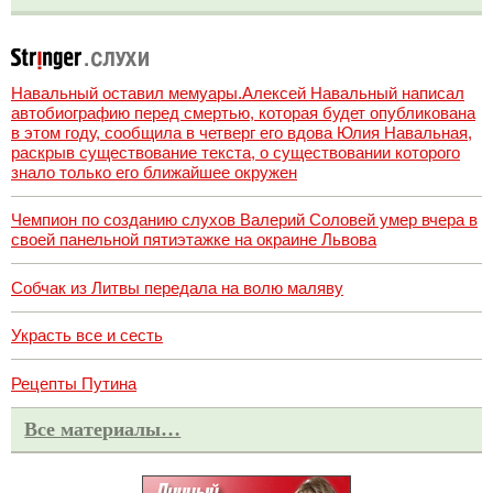
Навальный оставил мемуары.Алексей Навальный написал
автобиографию перед смертью, которая будет опубликована
в этом году, сообщила в четверг его вдова Юлия Навальная,
раскрыв существование текста, о существовании которого
знало только его ближайшее окружен
Чемпион по созданию слухов Валерий Соловей умер вчера в
своей панельной пятиэтажке на окраине Львова
Собчак из Литвы передала на волю маляву
Украсть все и сесть
Рецепты Путина
Все материалы…