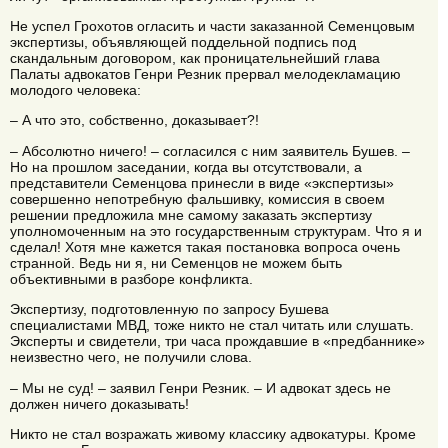
Не успел Грохотов огласить и части заказанной Семенцовым
экспертизы, объявляющей поддельной подпись под
скандальным договором, как проницательнейший глава
Палаты адвокатов Генри Резник прервал мелодекламацию
молодого человека:
– А что это, собственно, доказывает?!
– Абсолютно ничего! – согласился с ним заявитель Бушев. –
Но на прошлом заседании, когда вы отсутствовали, а
представители Семенцова принесли в виде «экспертизы»
совершенно непотребную фальшивку, комиссия в своем
решении предложила мне самому заказать экспертизу
уполномоченным на это государственным структурам. Что я и
сделал! Хотя мне кажется такая постановка вопроса очень
странной. Ведь ни я, ни Семенцов не можем быть
объективными в разборе конфликта.
Экспертизу, подготовленную по запросу Бушева
специалистами МВД, тоже никто не стал читать или слушать.
Эксперты и свидетели, три часа прождавшие в «предбаннике»
неизвестно чего, не получили слова.
– Мы не суд! – заявил Генри Резник. – И адвокат здесь не
должен ничего доказывать!
Никто не стал возражать живому классику адвокатуры. Кроме