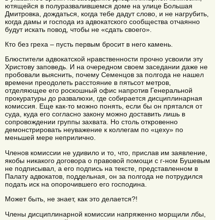
ютящейся в полуразвалившемся доме на улице Большая
Дмитровка, дождаться, когда тебе дадут слово, и не нагрубить,
когда дамы и господа из адвокатского сообщества отчаянно
будут искать повод, чтобы не «сдать своего».
Кто без греха – пусть первым бросит в него камень.
Блюстители адвокатской нравственности прочно усвоили эту
Христову заповедь. И на очередном своем заседании даже не
пробовали выяснить, почему Семенцов за полгода не нашел
времени преодолеть расстояние в пятьсот метров,
отделяющее его роскошный офис напротив Генеральной
прокуратуры до развалюхи, где собирается дисциплинарная
комиссия. Еще как-то можно понять, если бы он прятался от
суда, куда его согласно закону можно доставить лишь в
сопровождении группы захвата. Но столь откровенно
демонстрировать неуважение к коллегам по «цеху» по
меньшей мере неприлично.
Членов комиссии не удивило и то, что, прислав им заявление,
якобы никакого договора о правовой помощи с г-ном Бушевым
не подписывал, а его подпись на тексте, представленном в
Палату адвокатов, поддельная, он за полгода не потрудился
подать иск на опорочившего его господина.
Может быть, не знает, как это делается?!
Члены дисциплинарной комиссии напряженно морщили лбы,