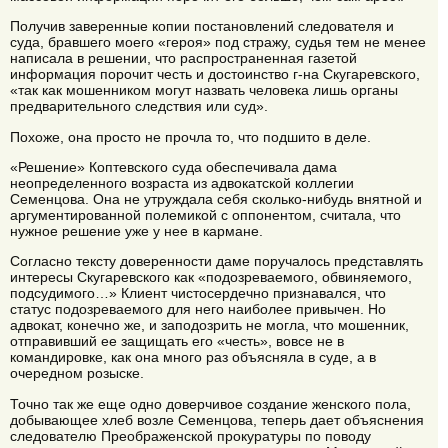
Получив заверенные копии постановлений следователя и
суда, бравшего моего «героя» под стражу, судья тем не менее
написала в решении, что распространенная газетой
информация порочит честь и достоинство г-на Скугаревского,
«так как мошенником могут назвать человека лишь органы
предварительного следствия или суд».
Похоже, она просто не прочла то, что подшито в деле.
«Решение» Коптевского суда обеспечивала дама
неопределенного возраста из адвокатской коллегии
Семенцова. Она не утруждала себя сколько-нибудь внятной и
аргументированной полемикой с оппонентом, считала, что
нужное решение уже у нее в кармане.
Согласно тексту доверенности даме поручалось представлять
интересы Скугаревского как «подозреваемого, обвиняемого,
подсудимого…» Клиент чистосердечно признавался, что
статус подозреваемого для него наиболее привычен. Но
адвокат, конечно же, и заподозрить не могла, что мошенник,
отправивший ее защищать его «честь», вовсе не в
командировке, как она много раз объясняла в суде, а в
очередном розыске.
Точно так же еще одно доверчивое создание женского пола,
добывающее хлеб возле Семенцова, теперь дает объяснения
следователю Преображенской прокуратуры по поводу