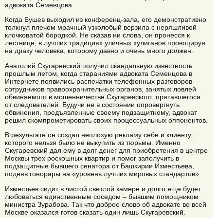
адвоката Семенцова.
Когда Бушев выходил из конференц-зала, его демонстративно
толкнул плечом мрачный узколобый верзила с неряшливой
клочковатой бородкой. Не сказав ни слова, он пронесся к
лестнице, в лучших традициях уличных хулиганов провоцируя
на драку человека, которому давно и очень много должен.
Анатолий Скугаревский получил скандальную известность
прошлым летом, когда стараниями адвоката Семенцова в
Интернете появились распечатки телефонных разговоров
сотрудников правоохранительных органов, занятых ловлей
обвиняемого в мошенничестве Скугаревского, прятавшегося
от следователей. Будучи не в состоянии опровергнуть
обвинения, предъявленные своему подзащитному, адвокат
решил скомпрометировать своих процессуальных оппонентов.
В результате он создал неплохую рекламу себе и клиенту,
которого нельзя было не выкупить из тюрьмы. Именно
Скугаревский дал ему в долг денег для приобретения в центре
Москвы трех роскошных квартир и помог заполучить в
подзащитные бывшего сенатора от Башкирии Изместьева,
подняв гонорары на «уровень лучших мировых стандартов».
Изместьев сидит в чистой светлой камере и долго еще будет
любоваться единственным соседом – бывшим помощником
министра Зурабова. Так что доброе слово об адвокате во всей
Москве оказался готов сказать один лишь Скугаревский.