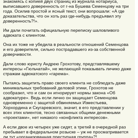
знакомясь с копией двух страниц из журнала нотариуса,
выписавшего доверенность от г-на Бушева Семенцову на три
года. Осилив простой и ясный текст, они вопрошали: «А где
доказательства, что он хоть раз где-нибудь предъявил эту
доверенность?!».
Им дали почитать официальную переписку шаловливого
адвоката с клиентом.
Она их тоже не убедила в реальности отношений Семенцова
и его доверителя, сильно пострадавшего из-за собственной
доверчивости.
Дали слово юристу Андрею Грохотову, представлявшему
интересы «Гюльчатай», не желающей показывать личико даже
стражам адвокатского «гарема».
Пытаясь защитить право своего клиента не соблюдать даже
минимальных требований деловой этики, Грохотов не
сообразил, что и сам он игнорирует нормы закона «Об
адвокатуре». Ведь если лично он защищает Семенцова
одновременно с защитой обвиняемых Изместьева,
Хорхордина и Скугаревского, значит, в его представлении у
всех этих клиентов, тесно связанных общими денежными
«проектами», нет никакого «конфликта интересов».
А если двое из четырех уже сидят, а третий в очередной раз
пребывает в федеральном розыске – уж не просматривается
ли тут «организованная преступная группа»?!