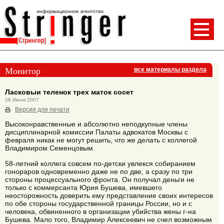
Монитор
все материалы раздела
Ласковыи теленок трех маток сосет
28 Июня 2007
Версия для печати
Высоконравственные и абсолютно неподкупные члены
дисциплинарной комиссии Палаты адвокатов Москвы с
февраля никак не могут решить, что же делать с коллегой
Владимиром Семенцовым.
58-летний коллега совсем по-детски увлекся собиранием
гонораров одновременно даже не по две, а сразу по три
стороны процессуального фронта. Он получал деньги не
только с коммерсанта Юрия Бушева, имевшего
неосторожность доверить ему представление своих интересов
по обе стороны государственной границы России, но и с
человека, обвиненного в организации убийства жены г-на
Бушева. Мало того, Владимир Алексеевич не счел возможным