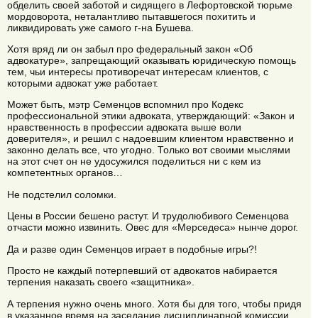
обделить своей заботой и сидящего в Лефортовской тюрьме
мордоворота, неталантливо пытавшегося похитить и
ликвидировать уже самого г-на Бушева.
Хотя вряд ли он забыл про федеральный закон «Об
адвокатуре», запрещающий оказывать юридическую помощь
тем, чьи интересы противоречат интересам клиентов, с
которыми адвокат уже работает.
Может быть, мэтр Семенцов вспомнил про Кодекс
профессиональной этики адвоката, утверждающий: «Закон и
нравственность в профессии адвоката выше воли
доверителя», и решил с надоевшим клиентом нравственно и
законно делать все, что угодно. Только вот своими мыслями
на этот счет он не удосужился поделиться ни с кем из
компетентных органов…
Не подстелил соломки.
Цены в России бешено растут. И трудолюбивого Семенцова
отчасти можно извинить. Овес для «Мерседеса» нынче дорог.
Да и разве один Семенцов играет в подобные игры?!
Просто не каждый потерпевший от адвокатов набирается
терпения наказать своего «защитника».
А терпения нужно очень много. Хотя бы для того, чтобы придя
в указанное время на заседание дисциплинарной комиссии,