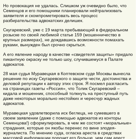
Но провокация не удалась. Слишком уж очевидно было, что
Семенцов и его помощники планировали нейтрализовать
заявителя и скомпрометировать весь процесс
разбирательства адвокатских делишек.
Скугаревский, уже с 19 марта пребывающий в федеральном
розыске по своей любимой статье 159 (мошенничество в
крупных размерах), не дождавшись возможности помахать
руками, вынужден был срочно скрыться.
А его явление народу в качестве «свидетеля защиты» придало
пикантную окраску не только шоу, случившемуся в Палате
адвокатов.
28 мая судья Муравецкая в Коптевском суде Москвы вынесла
решение по иску Скугаревского о защите чести, достоинства и
деловой репутации к автору этих строк. Я посмел разгласить
на страницах газеты «Россия», что Толик Скугаревский –
кидала и мошенник, способный толкнуть на преступный путь
даже некоторых морально нестойких и чересчур жадных
адвокатов.
Муравецкая удовлетворила иск беглеца, не сумевшего в
своем заявлении (даже с помощью адвокатов из конторы
Семенцова!) сформулировать, в чем же состоят «моральные»
страдания, которые он якобы перенес по вине злодея-
журналиста. По мнению суда, огласка ареста в средствах
массовой информации порочит его больше, чем сам арест.