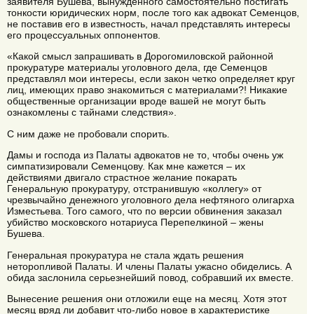
заявителя Бушева, вынужденного самостоятельно постигать
тонкости юридических норм, после того как адвокат Семенцов,
не поставив его в известность, начал представлять интересы
его процессуальных оппонентов.
«Какой смысл запрашивать в Дорогомиловской районной
прокуратуре материалы уголовного дела, где Семенцов
представлял мои интересы, если закон четко определяет круг
лиц, имеющих право знакомиться с материалами?! Никакие
общественные организации вроде вашей не могут быть
ознакомлены с тайнами следствия».
С ним даже не пробовали спорить.
Дамы и господа из Палаты адвокатов не то, чтобы очень уж
симпатизировали Семенцову. Как мне кажется – их
действиями двигало страстное желание покарать
Генеральную прокуратуру, отстранившую «коллегу» от
чрезвычайно денежного уголовного дела нефтяного олигарха
Изместьева. Того самого, что по версии обвинения заказал
убийство московского нотариуса Перепелкиной – жены
Бушева.
Генеральная прокуратура не стала ждать решения
неторопливой Палаты. И члены Палаты ужасно обиделись. А
обида заслонила серьезнейший повод, собравший их вместе.
Вынесение решения они отложили еще на месяц. Хотя этот
месяц вряд ли добавит что-либо новое в характеристике