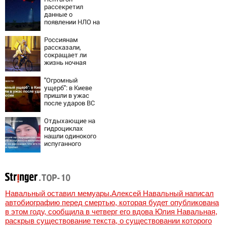
рассекретил
данные о
появлении НЛО на
Ближнем Востоке
Россиянам
рассказали,
сокращает ли
жизнь ночная
работа
"Огромный
ущерб": в Киеве
пришли в ужас
после ударов ВС
России
Отдыхающие на
гидроциклах
нашли одинокого
испуганного
мальчика на
лодке: он
рассказал, что
его папа нырнул и
пропал
Навальный оставил мемуары.Алексей Навальный написал
автобиографию перед смертью, которая будет опубликована
в этом году, сообщила в четверг его вдова Юлия Навальная,
раскрыв существование текста, о существовании которого