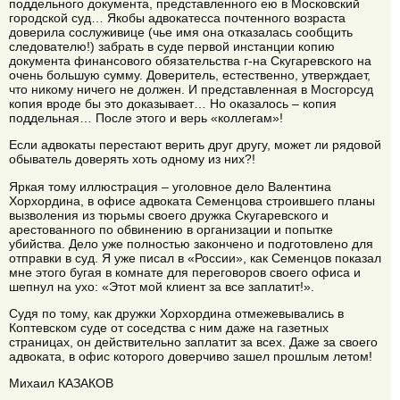
поддельного документа, представленного ею в Московский
городской суд… Якобы адвокатесса почтенного возраста
доверила сослуживице (чье имя она отказалась сообщить
следователю!) забрать в суде первой инстанции копию
документа финансового обязательства г-на Скугаревского на
очень большую сумму. Доверитель, естественно, утверждает,
что никому ничего не должен. И представленная в Мосгорсуд
копия вроде бы это доказывает… Но оказалось – копия
поддельная… После этого и верь «коллегам»!
Если адвокаты перестают верить друг другу, может ли рядовой
обыватель доверять хоть одному из них?!
Яркая тому иллюстрация – уголовное дело Валентина
Хорхордина, в офисе адвоката Семенцова строившего планы
вызволения из тюрьмы своего дружка Скугаревского и
арестованного по обвинению в организации и попытке
убийства. Дело уже полностью закончено и подготовлено для
отправки в суд. Я уже писал в «России», как Семенцов показал
мне этого бугая в комнате для переговоров своего офиса и
шепнул на ухо: «Этот мой клиент за все заплатит!».
Судя по тому, как дружки Хорхордина отмежевывались в
Коптевском суде от соседства с ним даже на газетных
страницах, он действительно заплатит за всех. Даже за своего
адвоката, в офис которого доверчиво зашел прошлым летом!
Михаил КАЗАКОВ