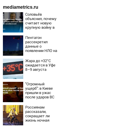
mediametrics.ru
Соловьёв
объяснил, почему
считает новую
крупную войну в
Европе
неизбежной
Пентагон
рассекретил
данные о
появлении НЛО на
Ближнем Востоке
Жара до +32°C
ожидается в Уфе
8–9 августа
"Огромный
ущерб": в Киеве
пришли в ужас
после ударов ВС
России
Россиянам
рассказали,
сокращает ли
жизнь ночная
работа