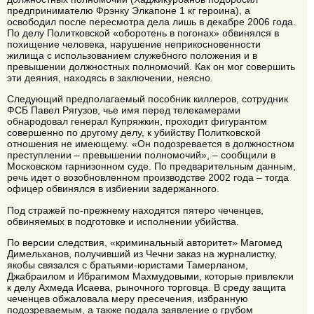
предпринимателю Фрэнку Элкапоне 1 кг героина), а
освободил после пересмотра дела лишь в декабре 2006 года.
По делу Политковской «оборотень в погонах» обвинялся в
похищение человека, нарушение неприкосновенности
жилища с использованием служебного положения и в
превышении должностных полномочий. Как он мог совершить
эти деяния, находясь в заключении, неясно.
Следующий предполагаемый пособник киллеров, сотрудник
ФСБ Павел Рягузов, чье имя перед телекамерами
обнародовал генерал Купряжкин, проходит фигурантом
совершенно по другому делу, к убийству Политковской
отношения не имеющему. «Он подозревается в должностном
преступлении – превышении полномочий», – сообщили в
Московском гарнизонном суде. По предварительным данным,
речь идет о возобновленном производстве 2002 года – тогда
офицер обвинялся в избиении задержанного.
Под стражей по-прежнему находятся пятеро чеченцев,
обвиняемых в подготовке и исполнении убийства.
По версии следствия, «криминальный авторитет» Магомед
Димельханов, получивший из Чечни заказ на журналистку,
якобы связался с братьями-юристами Тамерланом,
Джабраилом и Ибрагимом Махмудовыми, которые привлекли
к делу Ахмеда Исаева, рыночного торговца. В среду защита
чеченцев обжаловала меру пресечения, избранную
подозреваемым, а также подала заявление о грубом