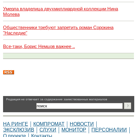
Умерла владелица двухмиллиардной коллекции Нина
Молева
Общественники требуют запретить роман Сорокина
"Наследие"
Все-таки, Борис Немцов важнее ..
Pедакция не отвечает за содержание заимствованных материалов
НА РИНГЕ
КОМПРОМАТ
НОВОСТИ
ЭКСКЛЮЗИВ
СЛУХИ
МОНИТОР
ПЕРСОНАЛИИ
О проекте
Контакты