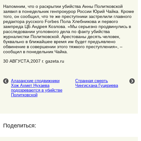
Напомним, что о раскрытии убийства Анны Политковской
заявил в понедельник генпрокурор России Юрий Чайка. Кроме
того, он сообщил, что те же преступники застрелили главного
редактора русского Forbes Пола Хлебникова и первого
зампреда ЦБ Андрея Козлова. «Мы серьезно продвинулись в
расследовании уголовного дела по факту убийства
журналистки Политковской. Арестованы десять человек,
буквально в ближайшее время им будет предъявлено
обвинение в совершении этого тяжкого преступления», –
сообщил в понедельник Чайка.
30 АВГУСТА,2007 г. gazeta.ru
Алазанские сподвижники
Странная смерть
Хож Ахмет Нухаева
Чингисхана Гуцериева
подозреваются в убийстве
Политковской
Поделиться: