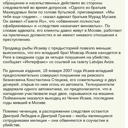
обращении и насильственных действиях во стороны
следователей во время допросов. «Одного из братьев
Махмудовых били по голове бутылкой, приговаривая: «Мы
тебя еще гладим», – сказал адвокат братьев Мурад Мусаев.
Он заявил «Газете.Ru», что «обвинения полностью
сфабрикованы» и «следствие назначает виноватых». По
словам адвоката, его клиенты давно живут в Москве, работают
на приличных должностях и не имеют никакого отношения к
преступлению.
Продавцу рыбы Исаеву с предысторией повезло меньше:
выяснилось, что его младший брат Мовсар Исаев находится в
Риге в ожидании суда за четыре покушения на убийство,
сообщает «Интерфакс» со ссылкой на газету Latvijas Avize.
По данным издания, 18 января 2007 года Исаев-младший
предположительно совершил покушение на рижского
бизнесмена Константина Стецюка, его сожительницу и двух
дочерей, открыв по ним огонь из автомата. Телохранители
задержали одного автоматчика, но предполагается, что в
нападении участвовали еще двое, скрывшихся на машине.
Пойманным оказался выходец из Чечни Исаев, последние
годы живший в Москве.
Помимо чеченцев, в распоряжении следствия остаются
Дмитрий Лебедев и Дмитрий Грачев – якобы являющиеся
сотрудниками милиции – они обвиняются в соучастии в
убийстве.