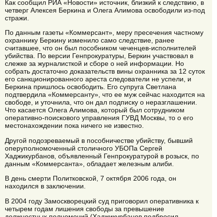
Как сообщил РИА «Новости» источник, близкий к следствию, в
четверг Алексея Беркина и Олега Алимова освободили из-под
стражи.
По данным газеты «Коммерсант», меру пресечения частному
охраннику Беркину изменило само следствие, ранее
считавшее, что он был пособником чеченцев-исполнителей
убийства. По версии Генпрокуратуры, Беркин участвовал в
слежке за журналисткой и сборе о ней информации. Но
собрать достаточно доказательств вины охранника за 12 суток
его санкционированного ареста следователи не успели, и
Беркина пришлось освободить. Его супруга Светлана
подтвердила «Коммерсанту», что ее муж сейчас находится на
свободе, и уточнила, что он дал подписку о неразглашении.
Что касается Олега Алимова, который был сотрудником
оперативно-поискового управления ГУВД Москвы, то о его
местонахождении пока ничего не известно.
Другой подозреваемый в пособничестве убийству, бывший
оперуполномоченный столичного УБОПа Сергей
Хаджикурбанов, объявленный Генпрокуратурой в розыск, по
данным «Коммерсанта», обладает железным алиби.
В день смерти Политковской, 7 октября 2006 года, он
находился в заключении.
В 2004 году Замоскворецкий суд приговорил оперативника к
четырем годам лишения свободы за превышение
должностных полномочий (Хаджикурбанов подбросил