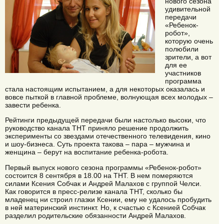
нового сезона
удивительной
передачи
«Ребенок-
робот»,
которую очень
полюбили
зрители, а вот
для ее
участников
программа
стала настоящим испытанием, а для некоторых оказалась и
вовсе пыткой в главной проблеме, волнующая всех молодых –
завести ребенка.
Рейтинги предыдущей передачи были настолько высоки, что
руководство канала ТНТ приняло решение продолжить
эксперименты со звездами отечественного телевидения, кино
и шоу-бизнеса. Суть проекта такова – пара – мужчина и
женщина – берут на воспитание ребенка-робота.
Первый выпуск нового сезона программы «Ребенок-робот»
состоится 8 сентября в 18.00 на ТНТ. В нем померяются
силами Ксения Собчак и Андрей Малахов с группой Челси.
Как говорится в пресс-релизе канала ТНТ, сколько бы
младенец ни строил глазки Ксении, ему не удалось пробудить
в ней материнский инстинкт. Но, к счастью с Ксенией Собчак
разделил родительские обязанности Андрей Малахов.