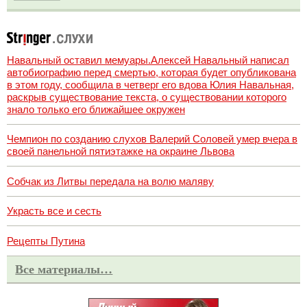
Навальный оставил мемуары.Алексей Навальный написал
автобиографию перед смертью, которая будет опубликована
в этом году, сообщила в четверг его вдова Юлия Навальная,
раскрыв существование текста, о существовании которого
знало только его ближайшее окружен
Чемпион по созданию слухов Валерий Соловей умер вчера в
своей панельной пятиэтажке на окраине Львова
Собчак из Литвы передала на волю маляву
Украсть все и сесть
Рецепты Путина
Все материалы…