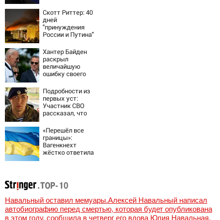
интересы России
Скотт Риттер: 40
дней
"принуждения
России и Путина"
резко приблизили
крах режима
Хантер Байден
Зеленского
раскрыл
величайшую
ошибку своего
отца:
бездействие
Подробности из
против Трампа
первых уст:
Участник СВО
рассказал, что
спасло его в
схватке с
«Перешёл все
медведем
границы»:
Вагенкнехт
жёстко ответила
послу Украины
Навальный оставил мемуары.Алексей Навальный написал
автобиографию перед смертью, которая будет опубликована
в этом году, сообщила в четверг его вдова Юлия Навальная,