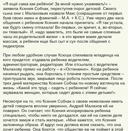
«Я ещё сама как ребёнок! За мной нужно ухаживать!» –
заявила Ксения Собчак, переступив порог детской. Своего
сына они с Малаховым назвали Макс (сокращение от первых
букв своих имен и фамилий – М.А. + К.С.). Уже через два часа
общения с ребенком Ксения начала причитать: «Я так устала,
как будто смену отпахала! Во-первых, он кричит, а, во-вторых,
он тяжелый». И, надо заметить, это были не самые сложные
часы из родительской жизни – в это время маме делали
массаж, а ребенок еще был сыт и сух после общения с
педиатром.
При любом удобном случае Ксюша спихивала младенца на
кого придется: отдавала ребенка водителям,
администраторам, редакторам. Или отсылала с водителем
Малахову прямо на работу – в «Останкино». Когда ребенок
начинал рыдать, она боролась с плачем простым средством –
приглушала звук, закрывая лицо робота полотенчиком. После
трех дней материнства Ксения Собчак по-новому взглянула на
жизнь: «Какой это труд – сидеть с ребенком! Я сейчас
зауважала женщин, которые сидят дома с этими детьми!».
Несмотря на то, что Ксения Собчак о своем нежелании иметь
детей говорила вполне уверенно, Андрей Малахов ей не
поверил. Он считает, что Ксения игнорировала ребенка
специально, чтобы никто не догадался, как ей на самом деле
хочется замуж и стать матерью. «Мне кажется, что Ксения
заложница образа. И вдруг она должна всем сказать, что она
хочет ребенка. Она боится, что общество ее не поймет в этой