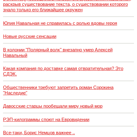
раскрыв существование текста, о существовании которого
знало только его ближайшее окружен
Юлия Навальная не справилась с ролью вдовы героя
Новые русские сенсации
В колонии "Полярный волк" внезапно умер Алексей
Навальный
Какая компания по доставке самая отвратительная? Это
СДЭК.
Общественники требуют запретить роман Сорокина
"Наследие"
Давосские старцы пообещали миру новый мор
РЭП-килограммы споют на Евровидении
Все-таки, Борис Немцов важнее ..