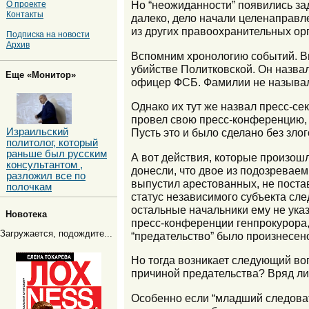
Но “неожиданности” появились зад
О проекте
Контакты
далеко, дело начали целенаправле
из других правоохранительных ор
Подписка на новости
Архив
Вспомним хронологию событий. В
убийстве Политковской. Он назвал
Еще «Монитор»
офицер ФСБ. Фамилии не называл
Однако их тут же назвал пресс-се
провел свою пресс-конференцию,
Израильский
Пусть это и было сделано без зло
политолог, который
раньше был русским
А вот действия, которые произошл
консультантом ,
донесли, что двое из подозревае
разложил все по
выпустил арестованных, не постав
полочкам
статус независимого субъекта сле
остальные начальники ему не ука
Новотека
пресс-конференции генпрокурора,
Загружается, подождите...
“предательство” было произнесен
Но тогда возникает следующий воп
причиной предательства? Вряд ли,
Особенно если “младший следоват