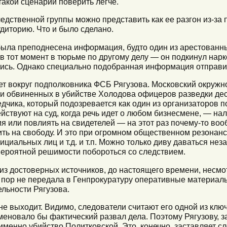
такой сценарий поверить легче.
едственной группы можно представить как ее разгон из-за
диторию. Что и было сделано.
ыла преподнесена информация, будто один из арестованны
я в тот момент в тюрьме по другому делу — он подкинул нар
ерись. Однако специально подобранная информация отправи
ет вокруг подполковника ФСБ Рягузова. Московский окружн
ли обвиненных в убийстве Холодова офицеров разведки де
дчика, который подозревается как один из организаторов 
йствуют на суд, когда речь идет о любом бизнесмене, — на
я или повлиять на свидетелей — на этот раз почему-то во
ь на свободу. И это при огромном общественном резонансе
циальных лиц и т.д. и т.п. Можно только диву даваться не
евероятной решимости побороться со следствием.
о из достоверных источников, до настоящего времени, несм
 пор не передала в Генпрокуратуру оперативные материал
льности Рягузова.
не выходит. Видимо, следователи считают его одной из клю
меновало бы фактический развал дела. Поэтому Рягузову, 
именно убийство Политковской. Это, конечно, заставляет с