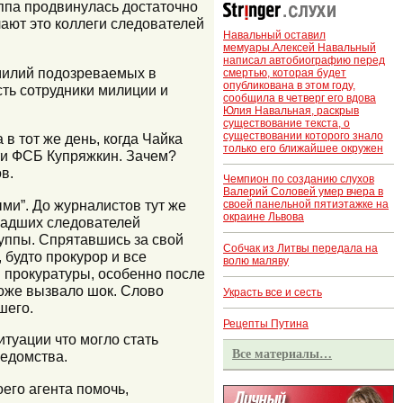
уппа продвинулась достаточно
лают это коллеги следователей
Навальный оставил
мемуары.Алексей Навальный
написал автобиографию перед
милий подозреваемых в
смертью, которая будет
опубликована в этом году,
сть сотрудники милиции и
сообщила в четверг его вдова
Юлия Навальная, раскрыв
существование текста, о
существовании которого знало
в тот же день, когда Чайка
только его ближайшее окружен
ти ФСБ Купряжкин. Зачем?
в.
Чемпион по созданию слухов
Валерий Соловей умер вчера в
ыми”. До журналистов тут же
своей панельной пятиэтажке на
окраине Львова
младших следователей
руппы. Спрятавшись за свой
Собчак из Литвы передала на
 будто прокурор и все
волю маляву
в прокуратуры, особенно после
тоже вызвало шок. Слово
Украсть все и сесть
шего.
Рецепты Путина
итуации что могло стать
Все материалы…
ведомства.
его агента помочь,