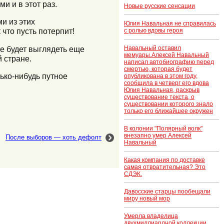
и и в этот раз.
Новые русские сенсации
и из этих
Юлия Навальная не справилась
что пусть потерпит!
с ролью вдовы героя
все будет выглядеть еще
Навальный оставил
мемуары.Алексей Навальный
 стране.
написал автобиографию перед
смертью, которая будет
лько-нибудь путное
опубликована в этом году,
сообщила в четверг его вдова
Юлия Навальная, раскрыв
существование текста, о
существовании которого знало
только его ближайшее окружен
В колонии "Полярный волк"
внезапно умер Алексей
После выборов — хоть дефолт
Навальный
Какая компания по доставке
самая отвратительная? Это
СДЭК.
Давосские старцы пообещали
миру новый мор
Умерла владелица
двухмиллиардной коллекции