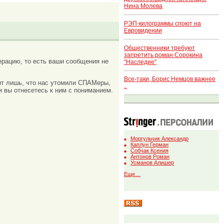
Нина Молева
РЭП-килограммы споют на
Евровидении
Общественники требуют
запретить роман Сорокина
рацию, то есть ваши сообщения не
"Наследие"
Все-таки, Борис Немцов важнее
ачит лишь, что нас утомили СПАМеры,
..
и вы отнесетесь к ним с пониманием.
Моргульчик Александр
Каплун Герман
Собчак Ксения
Антонов Роман
Усманов Алишер
Еще…