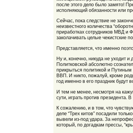
после этого дело было замято! П
исполняющий обязанности или пр
Сейчас, пока следствие не законч
неизвестного количества “оборотн
приработках сотрудников МВД и Ф
заколачивать целые чекистские п
Представляется, что именно поэто
Ну и, конечно, никуда не уходит и
Политковской абсолютно сознател
прикрыться политикой и Путиным 
ВВП. И никто, пожалуй, кроме родн
год именно в его праздник будут
И тем не менее, несмотря на кажу
сути, играть против президента. 
К сожалению, и в том, что чувств
деле “Трех китов” посадили тольк
вывели из-под удара. За непрофе
который, по догадкам прессы, “к