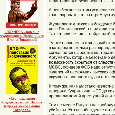
гарантировали безопасность — в 
А неизбежное за этим усиление сл
транслировать это на огромную ау
Журналистам также на блюдечке б
деле Политковской, т.к. находилс
«ЛОХNESS - роман с
Так это или не так — пойди разб
чудовищем». Новая книга
Елены Токаревой
Тут же начинается отдельный сюж
в котором несколько раз оправда
соглашается с арестом контрразве
Аргументы, которые безотказно де
возможность скрыться от следстви
МОВС, офицера ФСБ надо отпустит
заявлений нескольких высоких офи
окружного военного суда и его н
К тому же, как нам стало известн
генерала Купряжкина, ФСБ до сих
предполагаемой преступной деяте
«Кто подставил
Ходорковского». Второе
Тем не менее Рягузов на свободу 
издание книги Елены
убийства. Его освобождение озна
Токаревой
составам, срочно инкриминируют 