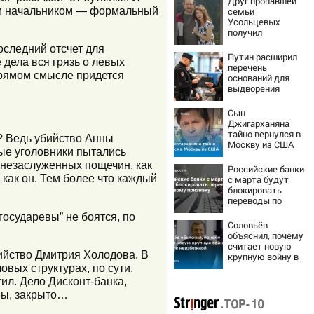
Друг пропавшей
ким начальником — формальный
семьи
Усольцевых
получил
аудиосообщение
оследний отсчет для
от них
Путин расширил
 дела вся грязь о левых
перечень
прямом смысле придется
оснований для
выдворения
мигрантов
Сын
Джигарханяна
тайно вернулся в
о? Ведь убийство Анны
Москву из США
ые уголовники пытались
 незаслуженных пощечин, как
Российские банки
 как он. Тем более что каждый
с марта будут
блокировать
переводы по
новому признаку
государевы” не боятся, по
Соловьёв
объяснил, почему
считает новую
бийство Дмитрия Холодова. В
крупную войну в
Европе
овых структурах, по сути,
неизбежной
ил. Дело Дисконт-банка,
вы, закрыто…