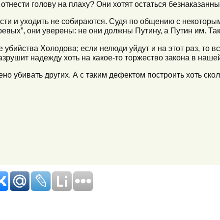
отнести голову на плаху? Они хотят остаться безнаказанным
ласти и уходить не собираются. Судя по общению с некоторым
евых”, они уверены: не они должны Путину, а Путин им. Так 
ле убийства Холодова; если нелюди уйдут и на этот раз, то 
азрушит надежду хоть на какое-то торжество закона в нашей
ено убивать других. А с таким дефектом построить хоть ско