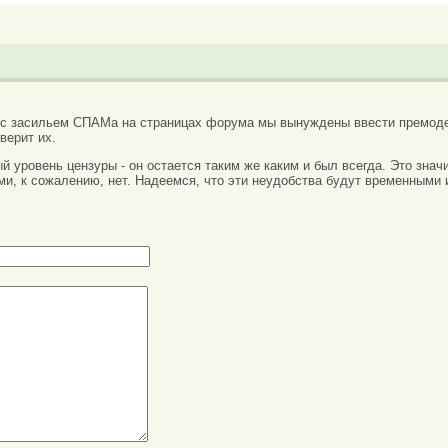
 с засильем СПАМа на страницах форума мы вынуждены ввести премоде
верит их.
вый уровень цензуры - он остается таким же каким и был всегда. Это зн
ми, к сожалению, нет. Надеемся, что эти неудобства будут временными 