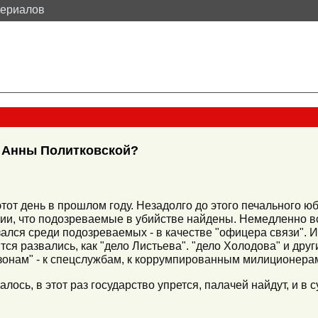
териалов
о Анны Политковской?
этот день в прошлом году. Незадолго до этого печального 
ции, что подозреваемые в убийстве найдены. Немедленно
ался среди подозреваемых - в качестве "офицера связи". И 
тся развались, как "дело Листьева". "дело Холодова" и дру
 зонам" - к спецслужбам, к коррумпированным милиционерам
азалось, в этот раз государство упрется, палачей найдут, и в 