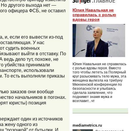
 Но другого выхода нет —
Юлия Навальная не
ого офицера ФСБ, не оставил
справилась с ролью
вдовы героя
, и, если его вывести из-под
 составляющая. У нас
ют судить военных
бязывают выйти в отставку. По
А ведь дело тут, похоже, не
Юлия Навальная не справилась
ого убийства принимали
с ролью вдовы героя. Вместо
ранспорте, использовали
того чтобы лететь за Полярный
. То есть выполняли приказы
круг разыскивать тело мужа, эта
женщина вылезла на трибуну
Мюнхенской конференции по
безопасности и улыбаясь
олько заказов они вообще
сделала заявление, что
чество начальников в погонах.
поднимет знамя мужа и
возглавит...чт
ворят юристы) позиция
верждает один из источников
а жену одного из
mediametrics.ru
ах “розочкой” от бутылки. И