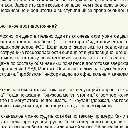
иться. Засветить свои козыри раньше, чем предполагалось.
 неожиданно и решительно выступивший за права обвиненн
но такое противостояние?
можно, он действительно один из ключевых фигурантов дела
соответственно, наоборот). Есть и вторая “идеологическая”
ующих офицеров ФСБ. Если пахнет жареным, то предпочита
 сотрудника госбезопасности обвиняют в уголовщине, его о
 вышел в отставку, но категорически отказался это сделать. 
Даже по составу обвиняемых понятно: в подготовке зверск
управлений ГУВД Москвы. Они вели слежку на служебном т
ослушки, “пробивали” информацию по официальным каналам
итковская была только заказом, то следующий вопрос: а ск
а? Тогда показания Рягузова могут “утопить” огромное коли
е не могут этого не понимать. И “крутая” (дерзкая, как го
шим стимулом: надо вытащить его, а то всем крышка.
скандалов можно судить хотя бы по такому примеру. Как ут
о участника преступной группы было совершено нападение н
тот отказался брать деньги за другой заказ. Ей разрезали п