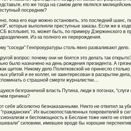
редставьте, кто же тогда на самом деле являлся милицейс
еступный посредник?
ено, пока его еще можно остановить, это последний шанс, п
ей”, которые выполняли преступные заказы. Если же в ходе
СБ всплывет, то, может быть, по примеру Дзержинского в 
одразделения. Из-за полного их перерождения.
му “соседи” Генпрокуратуры столь явно разваливают дело.
 другой вопрос: почему они не боятся это делать так открыт
ьно было назначено на день рождения президента. А грязн
как щитом. Никому дело Политковской не принесло столько
ых убитой и ее коллег, не заинтересован в раскрытии дела,
 вспоминать о страшной смерти журналистки…
щуюся безграничной власть Путина, люди в погонах, “слуги 
В чем причина?
уют себя абсолютно безнаказанными. Никто не ответил за у
о “гражданских”. Их высокопоставленных покровителей в сил
ссионализм и беспомощность в Беслане тоже никто не ответ
рышевали” силовики, имевшее вроде бы хорошие перспекти