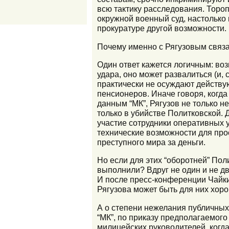
всю тактику расследования. Тороп
окружной военный суд, настолько
прокуратуре другой возможности.
Почему именно с Рягузовым связа
Один ответ кажется логичным: воз
удара, оно может развалиться (и, 
практически не осуждают действ
пенсионеров. Иначе говоря, когда
данным “МК”, Рягузов не только не
только в убийстве Политковской. 
участие сотрудники оперативных 
технические возможности для пр
преступного мира за деньги.
Но если для этих “оборотней” Пол
выполнили? Вдруг не один и не дв
И после пресс-конференции Чайки т
Рягузова может быть для них хоро
А о степени нежелания публичных 
“МК”, по приказу предполагаемог
милицейских руководителей, когда 