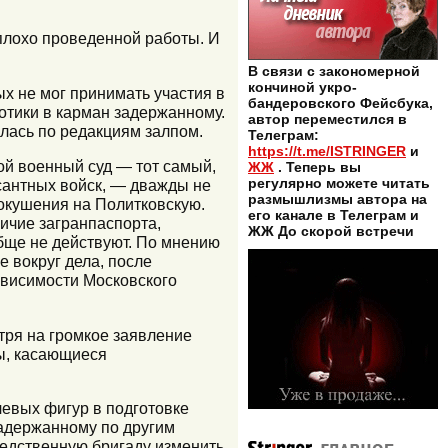
 плохо проведенной работы. И
В связи с закономерной
кончиной укро-
х не мог принимать участия в
бандеровского Фейсбука,
котики в карман задержанному.
автор переместился в
лась по редакциям залпом.
Телеграм:
https://t.me/ISTRINGER
и
ой военный суд — тот самый,
ЖЖ
. Теперь вы
регулярно можете читать
сантных войск, — дважды не
размышлизмы автора на
покушения на Политковскую.
его канале в Телеграм и
личие загранпаспорта,
ЖЖ До скорой встречи
обще не действуют. По мнению
 вокруг дела, после
зависимости Московского
отря на громкое заявление
ы, касающиеся
чевых фигур в подготовке
задержанному по другим
ледственную бригаду изменить