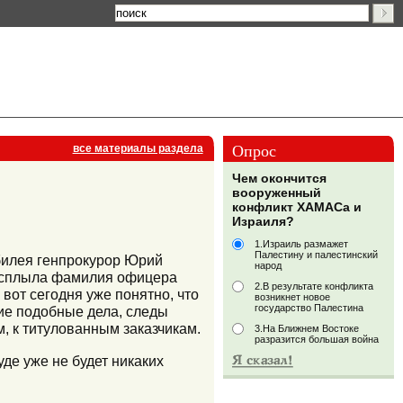
Опрос
все материалы раздела
Чем окончится
вооруженный
конфликт ХАМАСа и
Израиля?
1.Израиль размажет
Палестину и палестинский
юбилея генпрокурор Юрий
народ
 всплыла фамилия офицера
2.В результате конфликта
вот сегодня уже понятно, что
возникнет новое
государство Палестина
гие подобные дела, следы
, к титулованным заказчикам.
3.На Ближнем Востоке
разразится большая война
суде уже не будет никаких