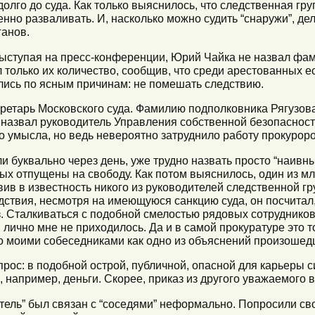
олго до суда. Как только выяснилось, что следственная гр
нно разваливать. И, насколько можно судить “снаружи”, де
ганов.
ыступая на пресс-конференции, Юрий Чайка не назвал фа
 только их количество, сообщив, что среди арестованных е
ись по ясным причинам: не помешать следствию.
кретарь Московского суда. Фамилию подполковника Рягузова 
 назвал руководитель Управления собственной безопаснос
го умысла, но ведь невероятно затруднило работу прокуроро
и буквально через день, уже трудно назвать просто “наивн
мых отпущены на свободу. Как потом выяснилось, один из 
ив в известность никого из руководителей следственной г
дствия, несмотря на имеющуюся санкцию суда, он посчитал,
з. Сталкиваться с подобной смелостью рядовых сотруднико
 лично мне не приходилось. Да и в самой прокуратуре это 
о моими собеседниками как одно из объяснений произошед
рос: в подобной острой, публичной, опасной для карьеры с
 например, деньги. Скорее, приказ из другого уважаемого 
ель” был связан с “соседями” неформально. Попросили сво