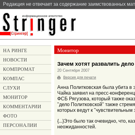
Pедакция не отвечает за содержание заимствованных ма
Монитор
НА РИНГЕ
НОВОСТИ
Зачем хотят развалить дел
КОМПРОМАТ
20 Сентября 2007
КОМПАС
Версия для печати
СЛУХИ
Анна Политковская была убита в 
Чайка заявил на пресс-конферен
МОНИТОР
ФСБ Рягузова, который также оказ
"дело Политковской" также стремя
КОММЕНТАРИИ
которых ведут к "чувствительным
ФОТО
{...}Это было так очевидно, что, к
ПЕРСОНАЛИИ
неожиданностей.