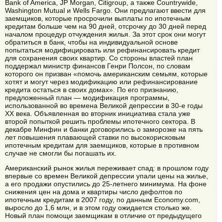
Bank of America, JP Morgan, Citigroup, а также Countrywide,
Washington Mutual и Wells Fargo. Они предлагают ввести для
заемщиков, которые просрочили выплаты по ипотечным
кредитам больше чем на 90 дней, отсрочку до 30 дней перед
началом процедур отчуждения жилья. За этот срок они могут
обратиться в банк, чтобы на индивидуальной основе
попытаться модифицировать или рефинансировать кредит
для сохранения своих квартир. Со стороны властей план
поддержал министр финансов Генри Полсон, по словам
которого он призван «помочь американским семьям, которые
хотят и могут через модификацию или рефинансирование
кредита остаться в своих домах». По его признанию,
предложенный план — модификация программы,
использованной во времена Великой депрессии в 30-е годы
XX века. Объявленная во вторник инициатива стала уже
второй попыткой решить проблемы ипотечного сектора. В
декабре Минфин и банки договорились о заморозке на пять
лет повышения плавающей ставки по высокорисковым
ипотечным кредитам для заемщиков, которые в противном
случае не смогли бы погашать их.
Американский рынок жилья переживает спад: в прошлом году
впервые со времен Великой депрессии упали цены на жилье,
а его продажи опустились до 25-летнего минимума. На фоне
снижения цен на дома и квартиры число дефолтов по
ипотечным кредитам в 2007 году, по данным Economy.com,
выросло до 1,6 млн, и в этом году ожидается столько же.
Новый план помощи заемщикам в отличие от предыдущего