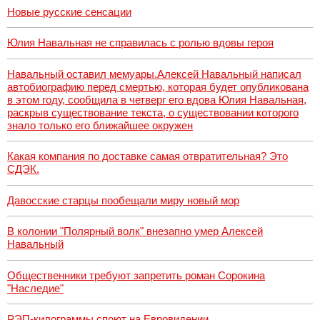
Новые русские сенсации
Юлия Навальная не справилась с ролью вдовы героя
Навальный оставил мемуары.Алексей Навальный написал
автобиографию перед смертью, которая будет опубликована
в этом году, сообщила в четверг его вдова Юлия Навальная,
раскрыв существование текста, о существовании которого
знало только его ближайшее окружен
Какая компания по доставке самая отвратительная? Это
СДЭК.
Давосские старцы пообещали миру новый мор
В колонии "Полярный волк" внезапно умер Алексей
Навальный
Общественники требуют запретить роман Сорокина
"Наследие"
РЭП-килограммы споют на Евровидении