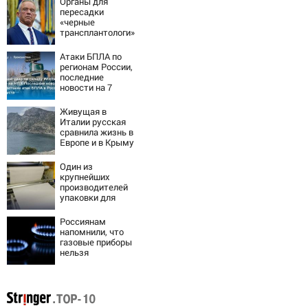
Органы для
пересадки
«черные
трансплантологи»
извлекали у еще
живых пациентов
Атаки БПЛА по
регионам России,
последние
новости на 7
августа 2026:
последствия,
Живущая в
атаки на склады
Италии русская
Wildberries,
сравнила жизнь в
состояние
Европе и в Крыму
пострадавших
Один из
крупнейших
производителей
упаковки для
молочки в России
прекратил работу
Россиянам
напомнили, что
газовые приборы
нельзя
ремонтировать
самостоятельно