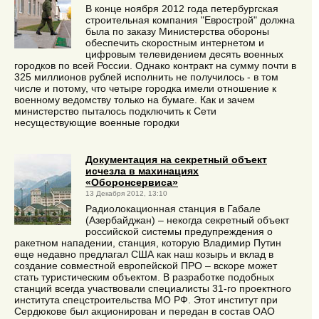
В конце ноября 2012 года петербургская
строительная компания "Еврострой" должна
была по заказу Министерства обороны
обеспечить скоростным интернетом и
цифровым телевидением десять военных
городков по всей России. Однако контракт на сумму почти в
325 миллионов рублей исполнить не получилось - в том
числе и потому, что четыре городка имели отношение к
военному ведомству только на бумаге. Как и зачем
министерство пыталось подключить к Сети
несуществующие военные городки
Документация на секретный объект
исчезла в махинациях
«Оборонсервиса»
13 Декабря 2012, 13:10
Радиолокационная станция в Габале
(Азербайджан) – некогда секретный объект
российской системы предупреждения о
ракетном нападении, станция, которую Владимир Путин
еще недавно предлагал США как наш козырь и вклад в
создание совместной европейской ПРО – вскоре может
стать туристическим объектом. В разработке подобных
станций всегда участвовали специалисты 31-го проектного
института спецстроительства МО РФ. Этот институт при
Сердюкове был акционирован и передан в состав ОАО