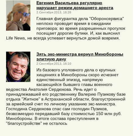
Евгения Васильева регулярно
нарушает режим домашнего ареста
2 Сентября 2013, 16:26
Главная фигурантка дела "Оборонсервиса"
неплохо проводит время в ожидании
приговора: во время разрешенных прогулок
посещает дорогие бутики. И, как выяснил
Life News, не всегда успевает вернуться домой вовремя.
Зять экс-министра вернул Минобороны
элитную дачу
2 Сентября 2013, 16:10
Из базового уголовного дела о крупных
хищениях в Минобороны скоро исчезнет
единственный эпизод, напрямую
касающийся бывшего главы военного
ведомства Анатолия Сердюкова. Речь идет о
принадлежавшей его родственнику Валерию Пузикову базе
отдыха "Житное" в Астраханской области, благоустроенной
за армейский счет по личному указанию экс-министра.
Господина Сердюкова спас сам господин Пузиков,
безвозмездно передавший базу стоимостью 150 млн руб.
Минобороны. В итоге состава преступления в
"благоустройстве" не осталось