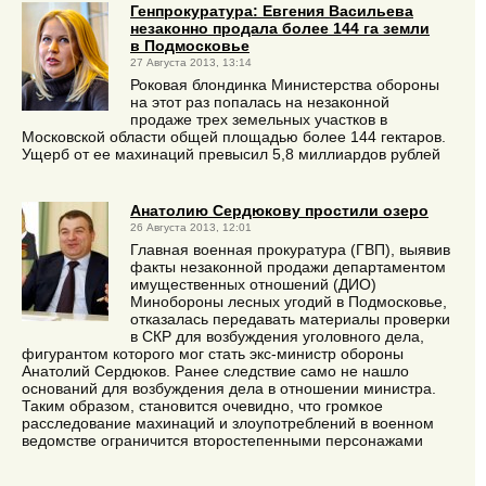
Генпрокуратура: Евгения Васильева
незаконно продала более 144 га земли
в Подмосковье
27 Августа 2013, 13:14
Роковая блондинка Министерства обороны
на этот раз попалась на незаконной
продаже трех земельных участков в
Московской области общей площадью более 144 гектаров.
Ущерб от ее махинаций превысил 5,8 миллиардов рублей
Анатолию Сердюкову простили озеро
26 Августа 2013, 12:01
Главная военная прокуратура (ГВП), выявив
факты незаконной продажи департаментом
имущественных отношений (ДИО)
Минобороны лесных угодий в Подмосковье,
отказалась передавать материалы проверки
в СКР для возбуждения уголовного дела,
фигурантом которого мог стать экс-министр обороны
Анатолий Сердюков. Ранее следствие само не нашло
оснований для возбуждения дела в отношении министра.
Таким образом, становится очевидно, что громкое
расследование махинаций и злоупотреблений в военном
ведомстве ограничится второстепенными персонажами