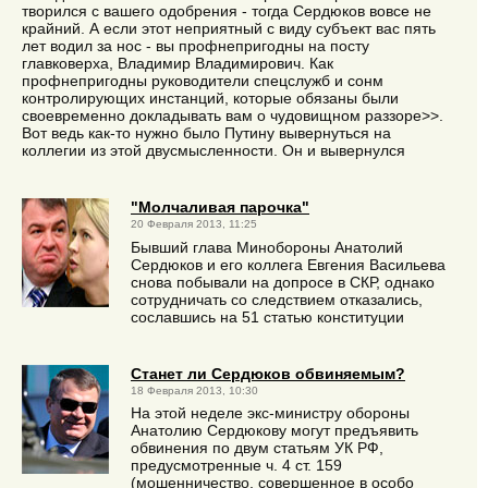
творился с вашего одобрения - тогда Сердюков вовсе не
крайний. А если этот неприятный с виду субъект вас пять
лет водил за нос - вы профнепригодны на посту
главковерха, Владимир Владимирович. Как
профнепригодны руководители спецслужб и сонм
контролирующих инстанций, которые обязаны были
своевременно докладывать вам о чудовищном раззоре>>.
Вот ведь как-то нужно было Путину вывернуться на
коллегии из этой двусмысленности. Он и вывернулся
"Молчаливая парочка"
20 Февраля 2013, 11:25
Бывший глава Минобороны Анатолий
Сердюков и его коллега Евгения Васильева
снова побывали на допросе в СКР, однако
сотрудничать со следствием отказались,
сославшись на 51 статью конституции
Станет ли Сердюков обвиняемым?
18 Февраля 2013, 10:30
На этой неделе экс-министру обороны
Анатолию Сердюкову могут предъявить
обвинения по двум статьям УК РФ,
предусмотренные ч. 4 ст. 159
(мошенничество, совершенное в особо