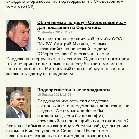
скандала вчера косвенно подтвердили и в Следственном
комитете (СК)
Обвиняемый по делу «Оборонсервиса»
дал показания на Сердюкова
21 Декабря 2012, 11:21
Бывший глава юридической службы ООО
"МИРА" Дмитрий Митяев, первым
оказавшийся за решеткой по делу
"Оборонсервиса" рассказал о роли
Сердюкова в коррупционных схемах. Однако эти показания
так и не привели не только к допросу бывшего министра,
но и не позволили Митяеву выйти на свободу под залог и
заключить сделку со следствием.
Подозревается в неподсудности
10 Января 2013, 13:08
Сердюкова изо всех сил следствие
выгораживает и представляет человеком "не
в курсе". С этим можно было бы
согласиться, если бы не конфуз,
случившийся в день прибытия следственной
бригады с обыском на квартиру к Васильевой, где дверь им
открыл в 6 часов утра сам Сердюков. После этого
пикантного эпизода никто и никогда не поверит, что