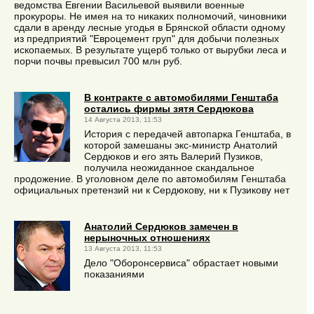
ведомства Евгении Васильевой выявили военные
прокуроры. Не имея на то никаких полномочий, чиновники
сдали в аренду лесные угодья в Брянской области одному
из предприятий "Евроцемент груп" для добычи полезных
ископаемых. В результате ущерб только от вырубки леса и
порчи почвы превысил 700 млн руб.
В контракте с автомобилями Генштаба
остались фирмы зятя Сердюкова
14 Августа 2013, 11:53
История с передачей автопарка Генштаба, в
которой замешаны экс-министр Анатолий
Сердюков и его зять Валерий Пузиков,
получила неожиданное скандальное
продожение. В уголовном деле по автомобилям Генштаба
официальных претензий ни к Сердюкову, ни к Пузикову нет
Анатолий Сердюков замечен в
нерыночных отношениях
13 Августа 2013, 11:53
Дело "Оборонсервиса" обрастает новыми
показаниями