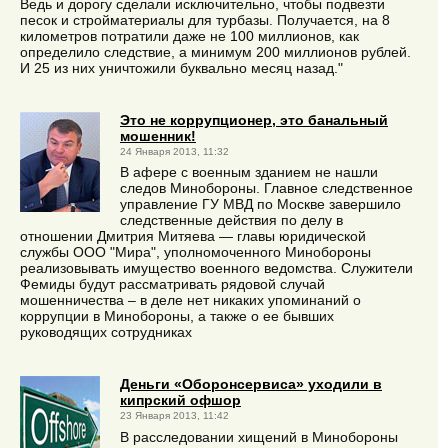
Ведь и дорогу сделали исключительно, чтобы подвезти
песок и стройматериалы для турбазы. Получается, на 8
километров потратили даже не 100 миллионов, как
определило следствие, а минимум 200 миллионов рублей.
И 25 из них уничтожили буквально месяц назад."
Это не коррупционер, это банальный
мошенник!
24 Января 2013, 11:32
В афере с военным зданием не нашли
следов Минобороны. Главное следственное
управление ГУ МВД по Москве завершило
следственные действия по делу в
отношении Дмитрия Митяева — главы юридической
службы ООО "Мира", уполномоченного Минобороны
реализовывать имущество военного ведомства. Служители
Фемиды будут рассматривать рядовой случай
мошенничества – в деле нет никаких упоминаний о
коррупции в Минобороны, а также о ее бывших
руководящих сотрудниках
Деньги «Оборонсервиса» уходили в
кипрский офшор
23 Января 2013, 11:42
В расследовании хищений в Минобороны