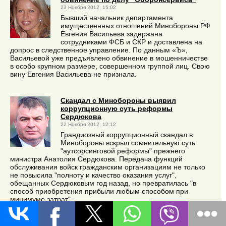
23 Ноября 2012, 15:02
Бывший начальник департамента
имущественных отношений Минобороны РФ
Евгения Васильева задержана
сотрудниками ФСБ и СКР и доставлена на
допрос в следственное управление. По данным «Ъ»,
Васильевой уже предъявлено обвинение в мошенничестве
в особо крупном размере, совершенном группой лиц. Свою
вину Евгения Васильева не признала.
Скандал с Минобороны выявил
коррупционную суть реформы
Сердюкова
22 Ноября 2012, 12:12
Грандиозный коррупционный скандал в
Минобороны вскрыл сомнительную суть
"аутсорсинговой реформы" прежнего
министра Анатолия Сердюкова. Передача функций
обслуживания войск гражданским организациям не только
не повысила "полноту и качество оказания услуг",
обещанных Сердюковым год назад, но превратилась "в
способ приобретения прибыли любым способом при
минимуме затрат"
"Детище" Сердюкова погрязло в