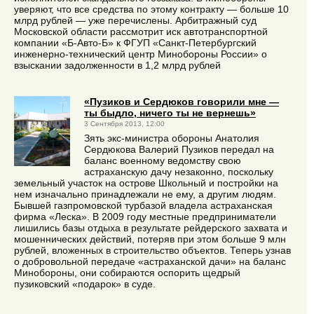
уверяют, что все средства по этому контракту — больше 10
млрд рублей — уже перечислены. Арбитражный суд
Московской области рассмотрит иск автотранспортной
компании «Б-Авто-Б» к ФГУП «Санкт-Петербургский
инженерно-технический центр Минобороны России» о
взыскании задолженности в 1,2 млрд рублей
«Пузиков и Сердюков говорили мне —
ты быдло, ничего ты не вернешь»
3 Сентября 2013, 12:00
Зять экс-министра обороны Анатолия
Сердюкова Валерий Пузиков передал на
баланс военному ведомству свою
астраханскую дачу незаконно, поскольку
земельный участок на острове Школьный и постройки на
нем изначально принадлежали не ему, а другим людям.
Бывшей газпромовской турбазой владела астраханская
фирма «Леска». В 2009 году местные предприниматели
лишились базы отдыха в результате рейдерского захвата и
мошеннических действий, потеряв при этом больше 9 млн
рублей, вложенных в строительство объектов. Теперь узнав
о добровольной передаче «астраханской дачи» на баланс
Минобороны, они собираются оспорить щедрый
пузиковский «подарок» в суде.