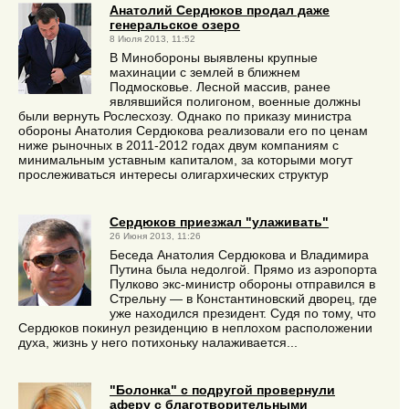
Анатолий Сердюков продал даже
генеральское озеро
8 Июля 2013, 11:52
В Минобороны выявлены крупные
махинации с землей в ближнем
Подмосковье. Лесной массив, ранее
являвшийся полигоном, военные должны
были вернуть Рослесхозу. Однако по приказу министра
обороны Анатолия Сердюкова реализовали его по ценам
ниже рыночных в 2011-2012 годах двум компаниям с
минимальным уставным капиталом, за которыми могут
прослеживаться интересы олигархических структур
Сердюков приезжал "улаживать"
26 Июня 2013, 11:26
Беседа Анатолия Сердюкова и Владимира
Путина была недолгой. Прямо из аэропорта
Пулково экс-министр обороны отправился в
Стрельну — в Константиновский дворец, где
уже находился президент. Судя по тому, что
Сердюков покинул резиденцию в неплохом расположении
духа, жизнь у него потихоньку налаживается...
"Болонка" с подругой провернули
аферу с благотворительными