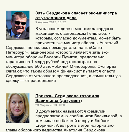
Зять Сердюкова спасает экс-министра
от уголовного дела
9 Апреля 2013, 10:32
В уголовном деле о многомиллиардных
махинациях с автопарком Генштаба, к
которым, согласно документам, может быть
причастен экс-министр обороны Анатолий
Сердюков, появились новые детали. Банк «Санкт-
Петербург», акционером которого является зять экс-
министра обороны Валерий Пузиков, предоставил
гарантию на 1 млрд рублей под госконтракт на
обслуживание 560 автомобилей Минобороны. Эксперты
считают, что таким образом финансист пытается спасти
Сердюкова от уголовного преследования, а сомнительную
сделку — от расторжения
Приказы Сердюкова готовила
Васильева (документ)
29 Марта 2013, 13:03
В документах называются фамилии
предполагаемых сообщников Васильевой, в
том числе ее близкой подруги Любови
Егориной. А вот роль в этой истории экс-
главы оборонного ведомства Анатолия Сердюкова