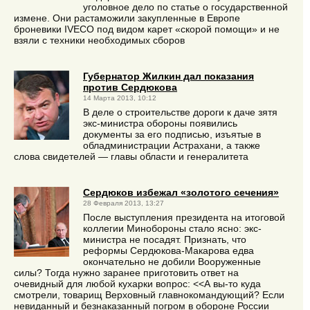
уголовное дело по статье о государственной
измене. Они растаможили закупленные в Европе
броневики IVECO под видом карет «скорой помощи» и не
взяли с техники необходимых сборов
Губернатор Жилкин дал показания
против Сердюкова
14 Марта 2013, 10:12
В деле о строительстве дороги к даче зятя
экс-министра обороны появились
документы за его подписью, изъятые в
обладминистрации Астрахани, а также
слова свидетелей — главы области и генералитета
Сердюков избежал «золотого сечения»
28 Февраля 2013, 13:27
После выступления президента на итоговой
коллегии Минобороны стало ясно: экс-
министра не посадят. Признать, что
реформы Сердюкова-Макарова едва
окончательно не добили Вооруженные
силы? Тогда нужно заранее приготовить ответ на
очевидный для любой кухарки вопрос: <<А вы-то куда
смотрели, товарищ Верховный главнокомандующий? Если
невиданный и безнаказанный погром в обороне России