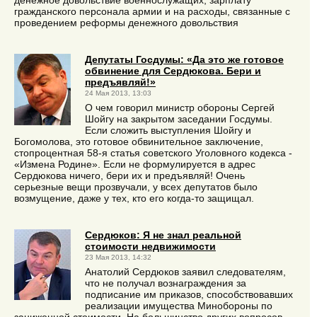
гражданского персонала армии и на расходы, связанные с
проведением реформы денежного довольствия
Депутаты Госдумы: «Да это же готовое
обвинение для Сердюкова. Бери и
предъявляй!»
24 Мая 2013, 13:03
О чем говорил министр обороны Сергей
Шойгу на закрытом заседании Госдумы.
Если сложить выступления Шойгу и
Богомолова, это готовое обвинительное заключение,
стопроцентная 58-я статья советского Уголовного кодекса -
«Измена Родине». Если не формулируется в адрес
Сердюкова ничего, бери их и предъявляй! Очень
серьезные вещи прозвучали, у всех депутатов было
возмущение, даже у тех, кто его когда-то защищал.
Сердюков: Я не знал реальной
стоимости недвижимости
23 Мая 2013, 14:32
Анатолий Сердюков заявил следователям,
что не получал вознаграждения за
подписание им приказов, способствовавших
реализации имущества Минобороны по