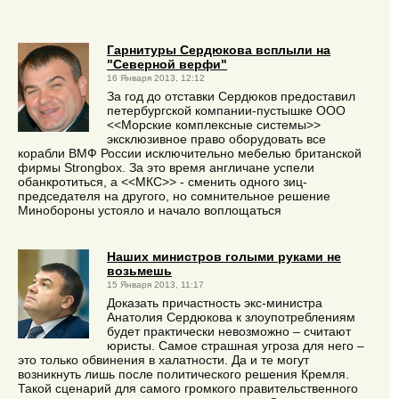
Гарнитуры Сердюкова всплыли на
"Северной верфи"
16 Января 2013, 12:12
За год до отставки Сердюков предоставил
петербургской компании-пустышке ООО
<<Морские комплексные системы>>
эксклюзивное право оборудовать все
корабли ВМФ России исключительно мебелью британской
фирмы Strongbox. За это время англичане успели
обанкротиться, а <<МКС>> - сменить одного зиц-
председателя на другого, но сомнительное решение
Минобороны устояло и начало воплощаться
Наших министров голыми руками не
возьмешь
15 Января 2013, 11:17
Доказать причастность экс-министра
Анатолия Сердюкова к злоупотреблениям
будет практически невозможно – считают
юристы. Самое страшная угроза для него –
это только обвинения в халатности. Да и те могут
возникнуть лишь после политического решения Кремля.
Такой сценарий для самого громкого правительственного