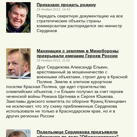
Приказано продать родину
29 Ноября 2012, 14:43
Передать секретную документацию на все
стратегические объекты страны
коммерсантам распорядился экс-министр
Сердюков
Махинации с землями в Минобороны
прикрывали именами Героев России
29 Ноября 2012, 11:02
Друг Сердюкова Александр Елькин,
арестованный за мошенничество с
военными объектами, строит дачу в Красной
Поляне. Землю в элитном курортном
поселке Красная Поляна, где идет строительство
олимпийских объектов, г-н Елькин получил за счет героев
чеченской войны Романа Щетнева и Сергея Юшкова.
Замглавы думского комитета по обороне Франц Клинцевич
не исключает, что эту схему приближенные Сердюкова
использовали не только в Краснодарском крае, но и в
других регионах России
Подельнице Сердюкова предъявили
обвинение по делу "Оборонсервиса"