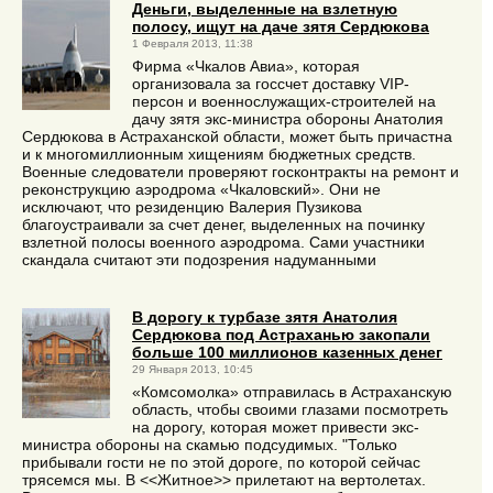
Деньги, выделенные на взлетную
полосу, ищут на даче зятя Сердюкова
1 Февраля 2013, 11:38
Фирма «Чкалов Авиа», которая
организовала за госсчет доставку VIP-
персон и военнослужащих-строителей на
дачу зятя экс-министра обороны Анатолия
Сердюкова в Астраханской области, может быть причастна
и к многомиллионным хищениям бюджетных средств.
Военные следователи проверяют госконтракты на ремонт и
реконструкцию аэродрома «Чкаловский». Они не
исключают, что резиденцию Валерия Пузикова
благоустраивали за счет денег, выделенных на починку
взлетной полосы военного аэродрома. Сами участники
скандала считают эти подозрения надуманными
В дорогу к турбазе зятя Анатолия
Сердюкова под Астраханью закопали
больше 100 миллионов казенных денег
29 Января 2013, 10:45
«Комсомолка» отправилась в Астраханскую
область, чтобы своими глазами посмотреть
на дорогу, которая может привести экс-
министра обороны на скамью подсудимых. "Только
прибывали гости не по этой дороге, по которой сейчас
трясемся мы. В <<Житное>> прилетают на вертолетах.