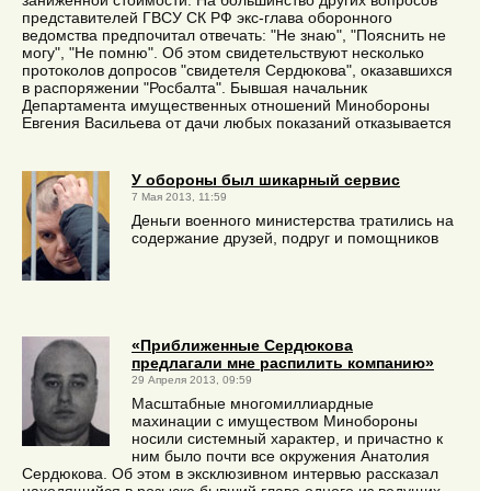
заниженной стоимости. На большинство других вопросов
представителей ГВСУ СК РФ экс-глава оборонного
ведомства предпочитал отвечать: "Не знаю", "Пояснить не
могу", "Не помню". Об этом свидетельствуют несколько
протоколов допросов "свидетеля Сердюкова", оказавшихся
в распоряжении "Росбалта". Бывшая начальник
Департамента имущественных отношений Минобороны
Евгения Васильева от дачи любых показаний отказывается
У обороны был шикарный сервис
7 Мая 2013, 11:59
Деньги военного министерства тратились на
содержание друзей, подруг и помощников
«Приближенные Сердюкова
предлагали мне распилить компанию»
29 Апреля 2013, 09:59
Масштабные многомиллиардные
махинации с имуществом Минобороны
носили системный характер, и причастно к
ним было почти все окружения Анатолия
Сердюкова. Об этом в эксклюзивном интервью рассказал
находящийся в розыске бывший глава одного из ведущих