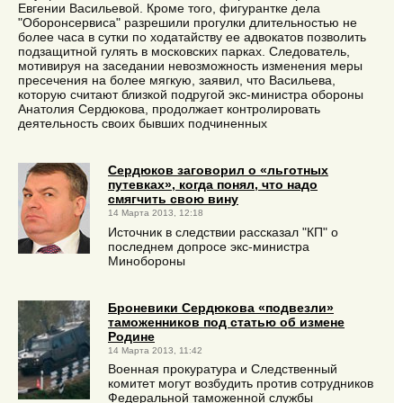
Евгении Васильевой. Кроме того, фигурантке дела
"Оборонсервиса" разрешили прогулки длительностью не
более часа в сутки по ходатайству ее адвокатов позволить
подзащитной гулять в московских парках. Следователь,
мотивируя на заседании невозможность изменения меры
пресечения на более мягкую, заявил, что Васильева,
которую считают близкой подругой экс-министра обороны
Анатолия Сердюкова, продолжает контролировать
деятельность своих бывших подчиненных
Сердюков заговорил о «льготных
путевках», когда понял, что надо
смягчить свою вину
14 Марта 2013, 12:18
Источник в следствии рассказал "КП" о
последнем допросе экс-министра
Минобороны
Броневики Сердюкова «подвезли»
таможенников под статью об измене
Родине
14 Марта 2013, 11:42
Военная прокуратура и Следственный
комитет могут возбудить против сотрудников
Федеральной таможенной службы