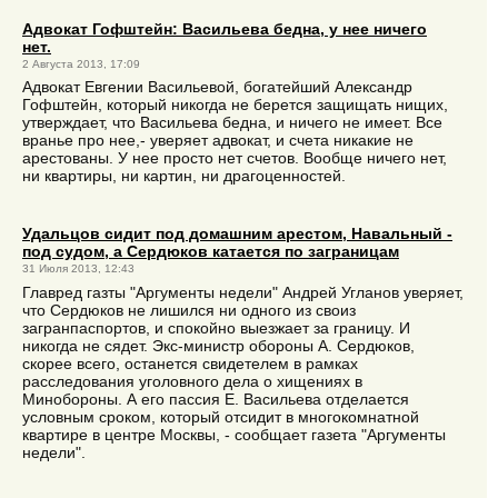
Адвокат Гофштейн: Васильева бедна, у нее ничего
нет.
2 Августа 2013, 17:09
Адвокат Евгении Васильевой, богатейший Александр
Гофштейн, который никогда не берется защищать нищих,
утверждает, что Васильева бедна, и ничего не имеет. Все
вранье про нее,- уверяет адвокат, и счета никакие не
арестованы. У нее просто нет счетов. Вообще ничего нет,
ни квартиры, ни картин, ни драгоценностей.
Удальцов сидит под домашним арестом, Навальный -
под судом, а Сердюков катается по заграницам
31 Июля 2013, 12:43
Главред газты "Аргументы недели" Андрей Угланов уверяет,
что Сердюков не лишился ни одного из своиз
загранпаспортов, и спокойно выезжает за границу. И
никогда не сядет. Экс-министр обороны А. Сердюков,
скорее всего, останется свидетелем в рамках
расследования уголовного дела о хищениях в
Минобороны. А его пассия Е. Васильева отделается
условным сроком, который отсидит в многокомнатной
квартире в центре Москвы, - сообщает газета "Аргументы
недели".