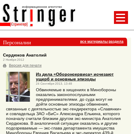
Персоналии
все материалы раздела
Сердюков Анатолий
2 Ноября 2012
Версия для печати
Из дела «Оборонсервиса» исчезают
ущерб и основные эпизоды
24 Сентября 2013, 13:48
Обвиняемые в хищениях в Минобороны
оказались законопослушными
предпринимателями. до суда могут не
дойти основные эпизоды обвинения,
связанные с деятельностью экс-гендиректора «Славянки»
и совладельца ЗАО «БиС» Александра Елькина, которого
поначалу считали близким другом экс-министра Анатолия
Сердюкова. В аналогичной ситуации оказались и другие
подозреваемые — экс-глава департамента имущества
Минобороны Евгения Васильева и экс-директор 439-й