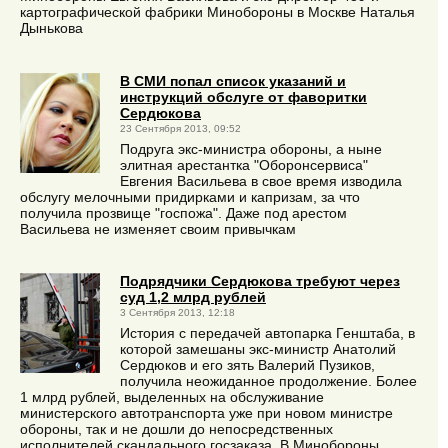
картографической фабрики Минобороны в Москве Наталья
Дынькова
В СМИ попал список указаний и
инструкций обслуге от фаворитки
Сердюкова
23 Сентября 2013, 09:52
Подруга экс-министра обороны, а ныне
элитная арестантка "Оборонсервиса"
Евгения Васильева в свое время изводила
обслугу мелочными придирками и капризам, за что
получила прозвище "госпожа". Даже под арестом
Васильева не изменяет своим привычкам
Подрядчики Сердюкова требуют через
суд 1,2 млрд рублей
3 Сентября 2013, 12:18
История с передачей автопарка Генштаба, в
которой замешаны экс-министр Анатолий
Сердюков и его зять Валерий Пузиков,
получила неожиданное продолжение. Более
1 млрд рублей, выделенных на обслуживание
министерского автотранспорта уже при новом министре
обороны, так и не дошли до непосредственных
исполнителей скандального госзаказа. В Минобороны