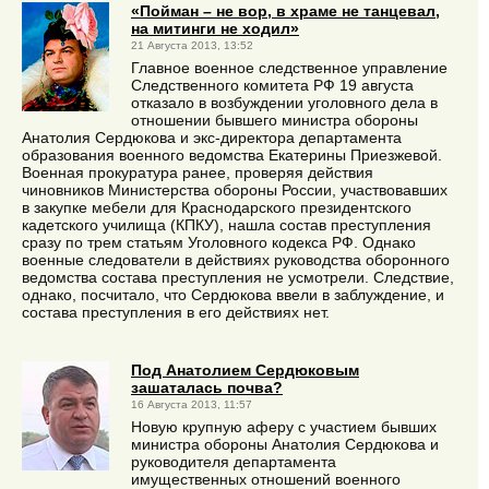
«Пойман – не вор, в храме не танцевал,
на митинги не ходил»
21 Августа 2013, 13:52
Главное военное следственное управление
Следственного комитета РФ 19 августа
отказало в возбуждении уголовного дела в
отношении бывшего министра обороны
Анатолия Сердюкова и экс-директора департамента
образования военного ведомства Екатерины Приезжевой.
Военная прокуратура ранее, проверяя действия
чиновников Министерства обороны России, участвовавших
в закупке мебели для Краснодарского президентского
кадетского училища (КПКУ), нашла состав преступления
сразу по трем статьям Уголовного кодекса РФ. Однако
военные следователи в действиях руководства оборонного
ведомства состава преступления не усмотрели. Следствие,
однако, посчитало, что Сердюкова ввели в заблуждение, и
состава преступления в его действиях нет.
Под Анатолием Сердюковым
зашаталась почва?
16 Августа 2013, 11:57
Новую крупную аферу с участием бывших
министра обороны Анатолия Сердюкова и
руководителя департамента
имущественных отношений военного