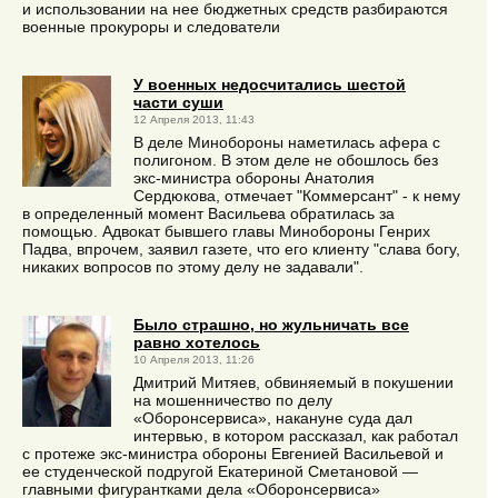
и использовании на нее бюджетных средств разбираются
военные прокуроры и следователи
У военных недосчитались шестой
части суши
12 Апреля 2013, 11:43
В деле Минобороны наметилась афера с
полигоном. В этом деле не обошлось без
экс-министра обороны Анатолия
Сердюкова, отмечает "Коммерсант" - к нему
в определенный момент Васильева обратилась за
помощью. Адвокат бывшего главы Минобороны Генрих
Падва, впрочем, заявил газете, что его клиенту "слава богу,
никаких вопросов по этому делу не задавали".
Было страшно, но жульничать все
равно хотелось
10 Апреля 2013, 11:26
Дмитрий Митяев, обвиняемый в покушении
на мошенничество по делу
«Оборонсервиса», накануне суда дал
интервью, в котором рассказал, как работал
с протеже экс-министра обороны Евгенией Васильевой и
ее студенческой подругой Екатериной Сметановой —
главными фигурантками дела «Оборонсервиса»