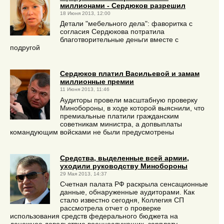
миллионами - Сердюков разрешил
18 Июня 2013, 12:00
Детали "мебельного дела": фаворитка с
согласия Сердюкова потратила
благотворительные деньги вместе с
подругой
Сердюков платил Васильевой и замам
миллионные премии
11 Июня 2013, 11:46
Аудиторы провели масштабную проверку
Минобороны, в ходе которой выяснили, что
премиальные платили гражданским
советникам министра, а допвыплаты
командующим войсками не были предусмотрены
Средства, выделенные всей армии,
уходили руководству Минобороны
29 Мая 2013, 14:37
Счетная палата РФ раскрыла сенсационные
данные, обнаруженные аудиторами. Как
стало известно сегодня, Коллегия СП
рассмотрела отчет о проверке
использования средств федерального бюджета на
денежное довольствие военнослужащих, зарплату