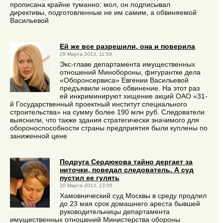
прописана крайне туманно: мол, он подписывал
директивы, подготовленные не им самим, а обвиняемой
Васильевой
Ей же все разрешили, она и поверила
28 Марта 2013, 11:59
Экс-главе департамента имущественных
отношений Минобороны, фигурантке дела
«Оборонсервиса» Евгении Васильевой
предъявили новое обвинение. На этот раз
ей инкриминируют хищение акций ОАО «31-
й Государственный проектный институт специального
строительства» на сумму более 190 млн руб. Следователи
выяснили, что также здания стратегически значимого для
обороноспособности страны предприятия были куплены по
заниженной цене
Подруга Сердюкова тайно дергает за
ниточки, поведал следователь. А суд
пустил ее гулять
20 Марта 2013, 13:05
Хамовнический суд Москвы в среду продлил
до 23 мая срок домашнего ареста бывшей
руководительницы департамента
имущественных отношений Министерства обороны