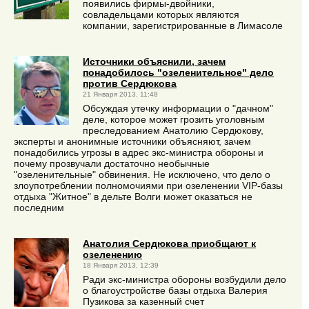
появились фирмы-двойники,
совладельцами которых являются
компании, зарегистрированные в Лимасоле
Источники объяснили, зачем
понадобилось "озеленительное" дело
против Сердюкова
21 Января 2013, 11:48
Обсуждая утечку информации о "дачном"
деле, которое может грозить уголовным
преследованием Анатолию Сердюкову,
эксперты и анонимные источники объясняют, зачем
понадобились угрозы в адрес экс-министра обороны и
почему прозвучали достаточно необычные
"озеленительные" обвинения. Не исключено, что дело о
злоупотреблении полномочиями при озеленении VIP-базы
отдыха "Житное" в дельте Волги может оказаться не
последним
Анатолия Сердюкова приобщают к
озеленению
18 Января 2013, 12:39
Ради экс-министра обороны возбудили дело
о благоустройстве базы отдыха Валерия
Пузикова за казенный счет