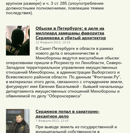
крупном размере) и ч. 3 ст. 285 (злоупотребление
должностными полномочиями, повлекшее тяжкие
последствия).
Обыски в Петербурге: в деле на
миллиард замешаны фаворитка
Сердюкова и убитый архитектор
12 Февраля 2013, 14:23
В Санкт-Петербурге и области в рамках
нового дела о мошенничестве в
Минобороны ведутся масштабные обыски:
оперативники пришли в Росреестр по Ленобласти, Северо-
Западное территориальное управление имущественных
отношений Минобороны, в администрации Выборгского и
Всеволжского районов области. По данным "Фонтанки.Ру",
в материалах этого дела, связанного с отчуждением земли,
фигурирует имя Евгении Васильевой - бывшей начальницы
департамента имущественных отношений Минобороны и
обвиняемой по делу "Оборонсервиса"
Сердюков попал в санаторно-
десантное дело
7 Февраля 2013, 12:43
При выводе земель из государственной и
муниципальной собственности в