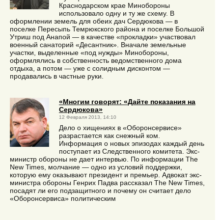
Краснодарском крае Минобороны
использовало одну и ту же схему. В
оформлении земель для обеих дач Сердюкова — в
поселке Пересыпь Темрюкского района и поселке Большой
Утриш под Анапой — в качестве «прокладки» участвовал
военный санаторий «Десантник». Вначале земельные
участки, выделенные «под нужды» Минобороны,
оформлялись в собственность ведомственного дома
отдыха, а потом — уже с солидным дисконтом —
продавались в частные руки.
«Многим говорят: «Дайте показания на
Сердюкова»
12 Февраля 2013, 14:10
Дело о хищениях в «Оборонсервисе»
разрастается как снежный ком.
Информация о новых эпизодах каждый день
поступает из Следственного комитета. Экс-
министр обороны не дает интервью. По информации The
New Times, молчание — одно из условий поддержки,
которую ему оказывают президент и премьер. Адвокат экс-
министра обороны Генрих Падва рассказал The New Times,
посадят ли его подзащитного и почему он считает дело
«Оборонсервиса» политическим