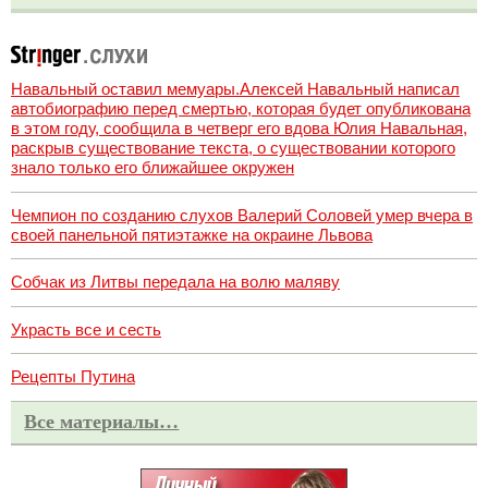
Навальный оставил мемуары.Алексей Навальный написал
автобиографию перед смертью, которая будет опубликована
в этом году, сообщила в четверг его вдова Юлия Навальная,
раскрыв существование текста, о существовании которого
знало только его ближайшее окружен
Чемпион по созданию слухов Валерий Соловей умер вчера в
своей панельной пятиэтажке на окраине Львова
Собчак из Литвы передала на волю маляву
Украсть все и сесть
Рецепты Путина
Все материалы…