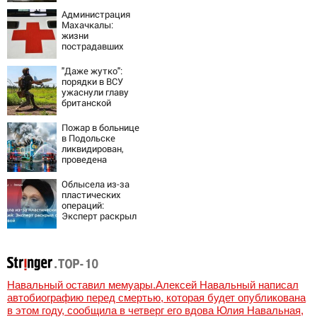
четыре человека
Администрация
Махачкалы:
жизни
пострадавших
при падении
лифта ничто не
"Даже жутко":
угрожает
порядки в ВСУ
ужаснули главу
британской
армии
Пожар в больнице
в Подольске
ликвидирован,
проведена
эвакуация
Облысела из-за
пластических
операций:
Эксперт раскрыл
секрет Пугачевой
Навальный оставил мемуары.Алексей Навальный написал
автобиографию перед смертью, которая будет опубликована
в этом году, сообщила в четверг его вдова Юлия Навальная,