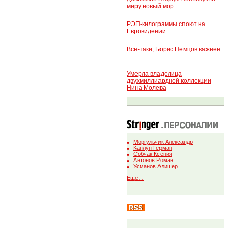
миру новый мор
РЭП-килограммы споют на
Евровидении
Все-таки, Борис Немцов важнее
..
Умерла владелица
двухмиллиардной коллекции
Нина Молева
Моргульчик Александр
Каплун Герман
Собчак Ксения
Антонов Роман
Усманов Алишер
Еще…