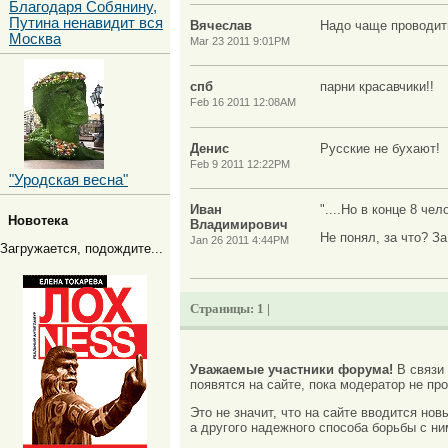
Благодаря Собянину,
Путина ненавидит вся
Вячеслав
Надо чаще проводит
Москва
Mar 23 2011 9:01PM
спб
парни красавчики!!
Feb 16 2011 12:08AM
Денис
Русские не бухают!
Feb 9 2011 12:22PM
"Уродская весна"
Иван
"....Но в конце 8 че
Новотека
Владимирович
Не понял, за что? За 
Jan 26 2011 4:44PM
Загружается, подождите...
Страницы:
1 |
Уважаемые участники форума!
В связи
появятся на сайте, пока модератор не про
Это не значит, что на сайте вводится но
а другого надежного способа борьбы с ни