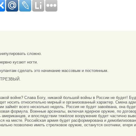
нипулировать сложно.
ервно кусают ногти.
купантам сделать это начинание массовым и постоянным.
 ТРЕЗВЫЙ.
акой войне? Слава Богу, никакой большой войны в России не будет! Бу
дет носить относительно мирный и организованный характер. Смена адм
ии займёт всего несколько недель. Россия не будет завоёвана, она буд
ковая формула. Военные арсеналы, включая ядерное оружие, по догово
 американцев, и впоследствии тяжёлое вооружение будет частично выво
ся на месте. Российская армия будет расформирована и демобилизован
ально позволено иметь стрелковое оружие, останутся охотники, егеря 