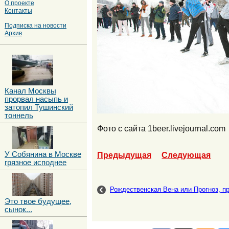
О проекте
Контакты
Подписка на новости
Архив
Канал Москвы
прорвал насыпь и
затопил Тушинский
тоннель
Фото с сайта 1beer.livejournal.com
У Собянина в Москве
Предыдущая
Следующая
грязное исподнее
Рождественская Вена или Прогноз, про
Это твое будущее,
сынок...