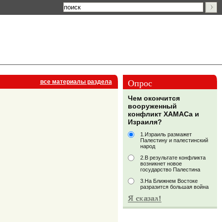
Опрос
все материалы раздела
Чем окончится
вооруженный
конфликт ХАМАСа и
Израиля?
1.Израиль размажет
Палестину и палестинский
народ
2.В результате конфликта
возникнет новое
государство Палестина
3.На Ближнем Востоке
разразится большая война