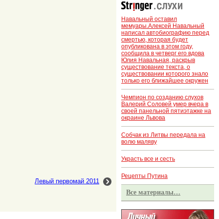
Навальный оставил
мемуары.Алексей Навальный
написал автобиографию перед
смертью, которая будет
опубликована в этом году,
сообщила в четверг его вдова
Юлия Навальная, раскрыв
существование текста, о
существовании которого знало
только его ближайшее окружен
Чемпион по созданию слухов
Валерий Соловей умер вчера в
своей панельной пятиэтажке на
окраине Львова
Собчак из Литвы передала на
волю маляву
Украсть все и сесть
Рецепты Путина
Левый первомай 2011
Все материалы…