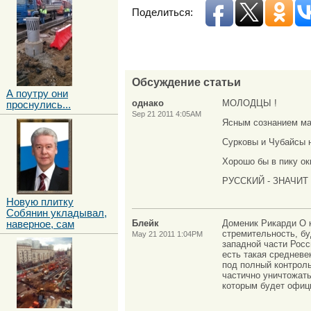
Поделиться:
Обсуждение статьи
А поутру они
однако
МОЛОДЦЫ !
проснулись...
Sep 21 2011 4:05AM
Ясным сознанием ма
Сурковы и Чубайсы н
Хорошо бы в пику ок
РУССКИЙ - ЗНАЧИТ
Новую плитку
Собянин укладывал,
Блейк
Доменик Рикарди О к
наверное, сам
стремительность, бу
May 21 2011 1:04PM
западной части Росс
есть такая средневе
под полный контроль
частично уничтожать
которым будет офици