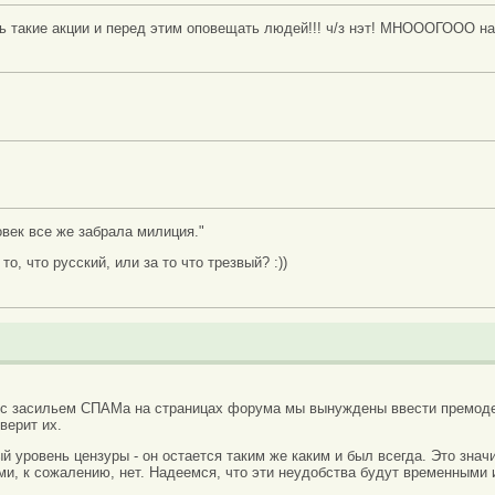
ь такие акции и перед этим оповещать людей!!! ч/з нэт! МНОООГООО на
ловек все же забрала милиция."
то, что русский, или за то что трезвый? :))
 с засильем СПАМа на страницах форума мы вынуждены ввести премоде
верит их.
вый уровень цензуры - он остается таким же каким и был всегда. Это зн
ми, к сожалению, нет. Надеемся, что эти неудобства будут временными 