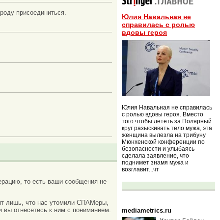
роду присоединиться.
Юлия Навальная не
справилась с ролью
вдовы героя
Юлия Навальная не справилась
с ролью вдовы героя. Вместо
того чтобы лететь за Полярный
круг разыскивать тело мужа, эта
женщина вылезла на трибуну
Мюнхенской конференции по
безопасности и улыбаясь
сделала заявление, что
поднимет знамя мужа и
возглавит...чт
рацию, то есть ваши сообщения не
ачит лишь, что нас утомили СПАМеры,
и вы отнесетесь к ним с пониманием.
mediametrics.ru