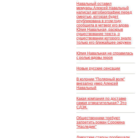
Навальный оставил
мемуары.Алексей Навальный
написал автобиографию перед
смертью, которая будет
опубликована в этом году,
сообщила в четверг его вдова
Юлия Навальная, раскрыв
существование текста, о
существовании которого знало
только его ближайшее окружен
Юлия Навальная не справилась
с ролью вдовы героя
Новые русские сенсации
В колонии "Полярный волк"
внезапно умер Алексей
Навальный
Какая компания по доставке
самая отвратительная? Это
СДЭК.
Общественники требуют
запретить роман Сорокина
"Наследие"
Давосские старцы пообещали