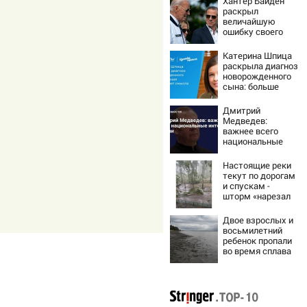
Хантер Байден
раскрыл
величайшую
ошибку своего
отца:
бездействие
Катерина Шпица
против Трампа
раскрыла диагноз
новорожденного
сына: больше
молчать нет
смысла
Дмитрий
Медведев:
важнее всего
национальные
интересы России
Настоящие реки
текут по дорогам
и спускам -
шторм «нарезал
задач»
горожанам и
Двое взрослых и
службам
восьмилетний
Сызрани
ребенок пропали
во время сплава
по реке
08/08/2026 –
Новости