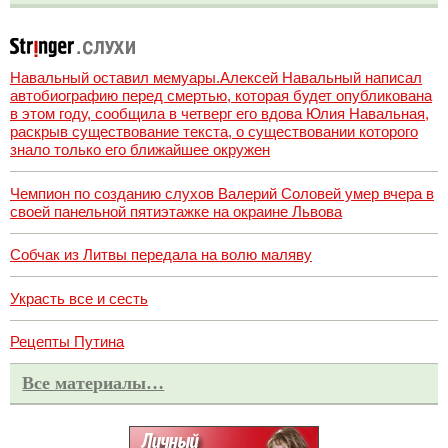
Навальный оставил мемуары.Алексей Навальный написал
автобиографию перед смертью, которая будет опубликована
в этом году, сообщила в четверг его вдова Юлия Навальная,
раскрыв существование текста, о существовании которого
знало только его ближайшее окружен
Чемпион по созданию слухов Валерий Соловей умер вчера в
своей панельной пятиэтажке на окраине Львова
Собчак из Литвы передала на волю маляву
Украсть все и сесть
Рецепты Путина
Все материалы…