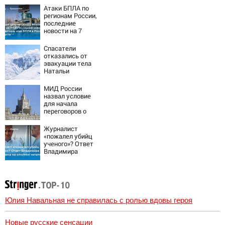
Атаки БПЛА по
регионам России,
последние
новости на 7
августа 2026:
последствия,
Спасатели
атаки на склады
отказались от
Wildberries,
эвакуации тела
состояние
Натальи
пострадавших
Наговицыной с
семитысячника
МИД России
назвал условие
для начала
переговоров о
мире с Украиной
Журналист
«пожалел убийц
ученого»? Ответ
Владимира
Ворсобина на
отклики
читателей
Юлия Навальная не справилась с ролью вдовы героя
Новые русские сенсации