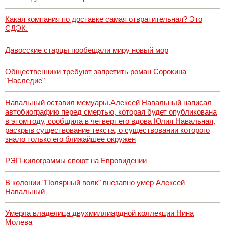
Какая компания по доставке самая отвратительная? Это
СДЭК.
Давосские старцы пообещали миру новый мор
Общественники требуют запретить роман Сорокина
"Наследие"
Навальный оставил мемуары.Алексей Навальный написал
автобиографию перед смертью, которая будет опубликована
в этом году, сообщила в четверг его вдова Юлия Навальная,
раскрыв существование текста, о существовании которого
знало только его ближайшее окружен
РЭП-килограммы споют на Евровидении
В колонии "Полярный волк" внезапно умер Алексей
Навальный
Умерла владелица двухмиллиардной коллекции Нина
Молева