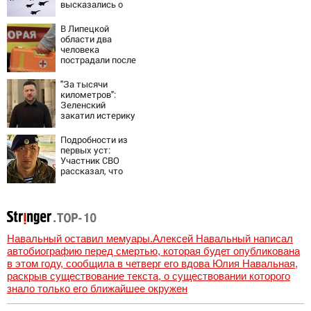
высказались о
нападении России
В Липецкой
области два
человека
пострадали после
падения БПЛА
"За тысячи
километров":
Зеленский
закатил истерику
Западу после
ночного удара
Подробности из
первых уст:
Участник СВО
рассказал, что
спасло его в
схватке с
медведем
Навальный оставил мемуары.Алексей Навальный написал
автобиографию перед смертью, которая будет опубликована
в этом году, сообщила в четверг его вдова Юлия Навальная,
раскрыв существование текста, о существовании которого
знало только его ближайшее окружен