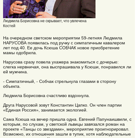
Людмила Борисовна не скрывает, что увлечена
Костей
На очередном светском мероприятии 59-летняя Людмила
НАРУСОВА появилась под ручку с симпатичным кавалером
лет под 40. Ее дочь Ксюша СОБЧАК новое приобретение
мамы одобрила.
Нарусова сразу повела ухажера знакомиться с дочерью:
слегка нервничая, она выспрашивала у Ксюши, понравился ли
ей мужчина.
- Симпатичный, - Собчак стрельнула глазами в сторону
объекта.
Людмила Борисовна счастливо вздохнула.
Друга Нарусовой зовут Константин Цапко. Он член партии
«Единая Россия», занимается экологией.
Сама Ксюша на вечер пришла одна. Евгений Папунаишвили, с
которым, по слухам, у светской львицы завязался роман на
проекте «Танцы со звездами», мероприятие проигнорировал.
Возможно, их отношения зашли в тупик, хотя наблюдательные