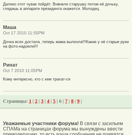
Далеко этот чувак пойдёт. Внвчвле старушку потом её дочьку,
глядишь в аппарате президента окажется. Молодец
Маша
Oct 17 2010 11:55PM
Дочка всех достала ,теперь мама вылезла!!!Какие у нё старые руки
на фото-надоели!!!
Ринат
Oct 7 2010 11:05PM
Кому интересно, кто с кем трахат-ся
Страницы:
1
|
2
|
3
|
4
|
5
| 6 |
7
|
8
|
9
|
Уважаемые участники форума!
В связи с засильем
СПАМа на страницах форума мы вынуждены ввести
премодерацию, то есть ваши сообщения не появятся