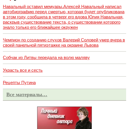
Навальный оставил мемуары.Алексей Навальный написал
автобиографию перед смертью, которая будет опубликована
в этом году, сообщила в четверг его вдова Юлия Навальная,
раскрыв существование текста, о существовании которого
знало только его ближайшее окружен
Чемпион по созданию слухов Валерий Соловей умер вчера в
своей панельной пятиэтажке на окраине Львова
Собчак из Литвы передала на волю маляву
Украсть все и сесть
Рецепты Путина
Все материалы…