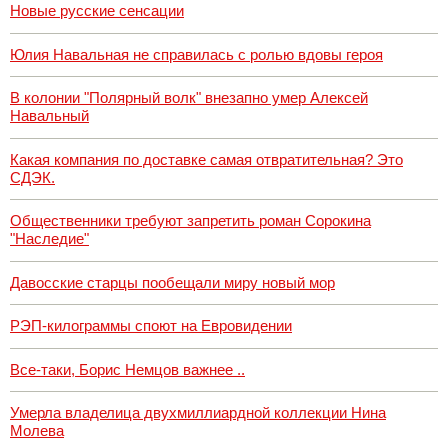
Новые русские сенсации
Юлия Навальная не справилась с ролью вдовы героя
В колонии "Полярный волк" внезапно умер Алексей
Навальный
Какая компания по доставке самая отвратительная? Это
СДЭК.
Общественники требуют запретить роман Сорокина
"Наследие"
Давосские старцы пообещали миру новый мор
РЭП-килограммы споют на Евровидении
Все-таки, Борис Немцов важнее ..
Умерла владелица двухмиллиардной коллекции Нина
Молева